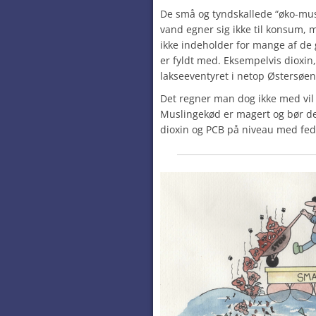
De små og tyndskallede “øko-mus
vand egner sig ikke til konsum, m
ikke indeholder for mange af de 
er fyldt med. Eksempelvis dioxin
lakseeventyret i netop Østersøe
Det regner man dog ikke med vil
Muslingekød er magert og bør der
dioxin og PCB på niveau med fed