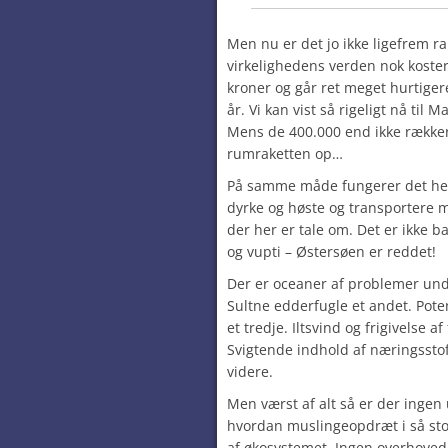
Men nu er det jo ikke ligefrem ra
virkelighedens verden nok koste
kroner og går ret meget hurtige
år. Vi kan vist så rigeligt nå til
Mens de 400.000 end ikke rækker 
rumraketten op…
På samme måde fungerer det helle
dyrke og høste og transportere
der her er tale om. Det er ikke bar
og vupti – Østersøen er reddet!
Der er oceaner af problemer unde
Sultne edderfugle et andet. Pot
et tredje. Iltsvind og frigivelse a
Svigtende indhold af næringsstof
videre.
Men værst af alt så er der ingen
hvordan muslingeopdræt i så stor
af økosystemet. Ingen overhovedet