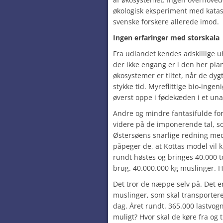
økologisk eksperiment med katas
svenske forskere allerede imod.
Ingen erfaringer med storskala
Fra udlandet kendes adskillige u
der ikke engang er i den her pla
økosystemer er tiltet, når de dyg
stykke tid. Myreflittige bio-ingen
øverst oppe i fødekæden i et unat
Andre og mindre fantasifulde for
videre på de imponerende tal, s
Østersøens snarlige redning med
påpeger de, at Kottas model vil 
rundt høstes og bringes 40.000 to
brug. 40.000.000 kg muslinger. H
Det tror de næppe selv på. Det er
muslinger, som skal transportere
dag. Året rundt. 365.000 lastvog
muligt? Hvor skal de køre fra og t