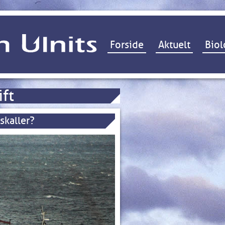
Hop til indhold
Forside
Aktuelt
Biol
ift
skaller?