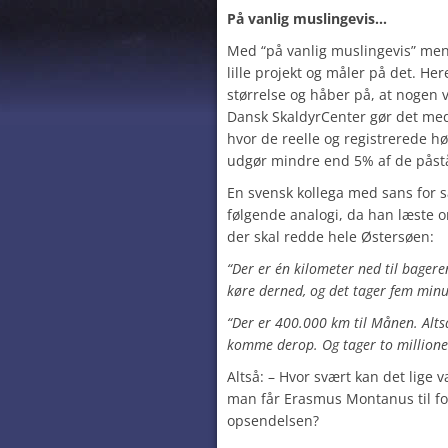
På vanlig muslingevis…
Med “på vanlig muslingevis” men
lille projekt og måler på det. He
størrelse og håber på, at nogen v
Dansk SkaldyrCenter gør det med 
hvor de reelle og registrerede hø
udgør mindre end 5% af de påst
En svensk kollega med sans for 
følgende analogi, da han læste 
der skal redde hele Østersøen:
“Der er én kilometer ned til bagere
køre derned, og det tager fem minu
“Der er 400.000 km til Månen. Alts
komme derop. Og tager to millioner 
Altså: – Hvor svært kan det lige 
man får Erasmus Montanus til f
opsendelsen?