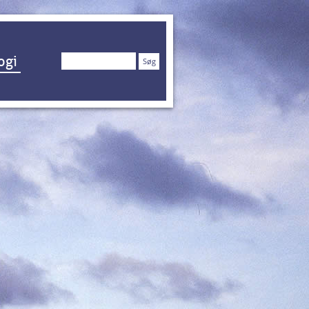
Søg
ogi
efter: