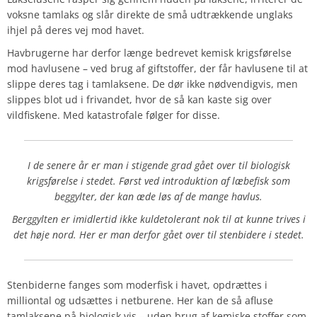
voksne tamlaks og slår direkte de små udtrækkende unglaks
ihjel på deres vej mod havet.
Havbrugerne har derfor længe bedrevet kemisk krigsførelse
mod havlusene – ved brug af giftstoffer, der får havlusene til at
slippe deres tag i tamlaksene. De dør ikke nødvendigvis, men
slippes blot ud i frivandet, hvor de så kan kaste sig over
vildfiskene. Med katastrofale følger for disse.
I de senere år er man i stigende grad gået over til biologisk
krigsførelse i stedet. Først ved introduktion af læbefisk som
beggylter, der kan æde løs af de mange havlus.
Berggylten er imidlertid ikke kuldetolerant nok til at kunne trives i
det høje nord. Her er man derfor gået over til stenbidere i stedet.
Stenbiderne fanges som moderfisk i havet, opdrættes i
milliontal og udsættes i netburene. Her kan de så afluse
tamlaksene på biologisk vis – uden brug af kemiske stoffer som