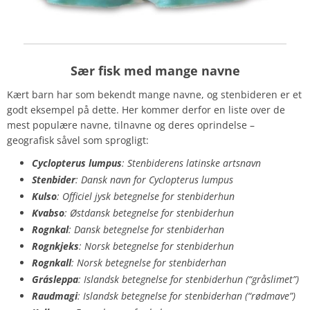
Sær fisk med mange navne
Kært barn har som bekendt mange navne, og stenbideren er et
godt eksempel på dette. Her kommer derfor en liste over de
mest populære navne, tilnavne og deres oprindelse –
geografisk såvel som sprogligt:
Cyclopterus lumpus
: Stenbiderens latinske artsnavn
Stenbider
: Dansk navn for Cyclopterus lumpus
Kulso
: Officiel jysk betegnelse for stenbiderhun
Kvabso
: Østdansk betegnelse for stenbiderhun
Rognkal
: Dansk betegnelse for stenbiderhan
Rognkjeks
: Norsk betegnelse for stenbiderhun
Rognkall
: Norsk betegnelse for stenbiderhan
Grásleppa
: Islandsk betegnelse for stenbiderhun (“gråslimet”)
Raudmagi
: Islandsk betegnelse for stenbiderhan (“rødmave”)