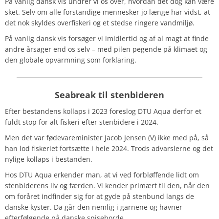
På vanlig dansk vis undrer vi os over, hvordan det dog kan være
sket. Selv om alle forstandige mennesker jo længe har vidst, at
det nok skyldes overfiskeri og et stedse ringere vandmiljø.
På vanlig dansk vis forsøger vi imidlertid og af al magt at finde
andre årsager end os selv – med pilen pegende på klimaet og
den globale opvarmning som forklaring.
Seabreak til stenbideren
Efter bestandens kollaps i 2023 foreslog DTU Aqua derfor et
fuldt stop for alt fiskeri efter stenbidere i 2024.
Men det var fødevareminister Jacob Jensen (V) ikke med på, så
han lod fiskeriet fortsætte i hele 2024. Trods advarslerne og det
nylige kollaps i bestanden.
Hos DTU Aqua erkender man, at vi ved forbløffende lidt om
stenbiderens liv og færden. Vi kender primært til den, når den
om foråret indfinder sig for at gyde på stenbund langs de
danske kyster. Da går den nemlig i garnene og havner
efterfølgende på danske spiseborde.