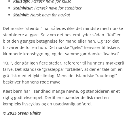
Kullsugv
: Færøsk navn for kulso
Steinbitur
: Færøsk navn for stenbider
Steinbit
: Norsk navn for havkat
Det norske “steinbit” har således ikke det mindste med norske
stenbidere at gøre. Selv om det bestemt lyder sådan. “Kal” er
blot den gængse betegnelse for mand eller han. Og “so” det
tilsvarende for en hun. Det norske “kjeks” henviser til fiskens
klumpede kropsbygning, og det samme gør danske “kvabso”.
“Kul”, der går igen flere steder, refererer til hunnens mørkegrå
farve. Det islandske “grásleppa” fortæller, at der er tale om en
grå fisk med et tykt slimlag. Mens det islandske “raudmagi”
beskriver hannens røde mave.
Kært barn har i sandhed mange navne, og stenbideren er et
rigtig godt eksempel. Dertil en spændende fisk med en
kompleks livscyklus og en usædvanlig adfærd.
©️ 2025 Steen Ulnits