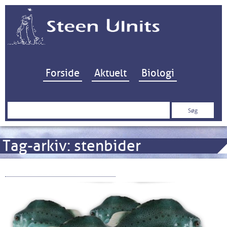
Hop til indhold
Forside
Aktuelt
Biologi
Søg
efter:
Tag-arkiv:
stenbider
Smatsoen og kulsøerne