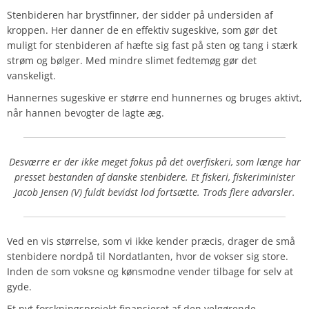
Stenbideren har brystfinner, der sidder på undersiden af
kroppen. Her danner de en effektiv sugeskive, som gør det
muligt for stenbideren af hæfte sig fast på sten og tang i stærk
strøm og bølger. Med mindre slimet fedtemøg gør det
vanskeligt.
Hannernes sugeskive er større end hunnernes og bruges aktivt,
når hannen bevogter de lagte æg.
Desværre er der ikke meget fokus på det overfiskeri, som længe har
presset bestanden af danske stenbidere. Et fiskeri, fiskeriminister
Jacob Jensen (V) fuldt bevidst lod fortsætte. Trods flere advarsler.
Ved en vis størrelse, som vi ikke kender præcis, drager de små
stenbidere nordpå til Nordatlanten, hvor de vokser sig store.
Inden de som voksne og kønsmodne vender tilbage for selv at
gyde.
Et nyt forskningsprojekt finansieret af den velgørende