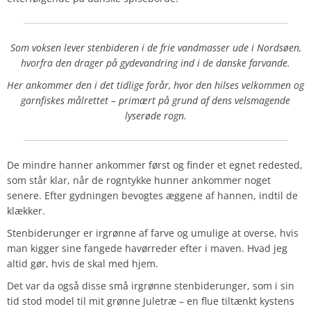
Som voksen lever stenbideren i de frie vandmasser ude i Nordsøen,
hvorfra den drager på gydevandring ind i de danske farvande.
Her ankommer den i det tidlige forår, hvor den hilses velkommen og
garnfiskes målrettet – primært på grund af dens velsmagende
lyserøde rogn.
De mindre hanner ankommer først og finder et egnet redested,
som står klar, når de rogntykke hunner ankommer noget
senere. Efter gydningen bevogtes æggene af hannen, indtil de
klækker.
Stenbiderunger er irgrønne af farve og umulige at overse, hvis
man kigger sine fangede havørreder efter i maven. Hvad jeg
altid gør, hvis de skal med hjem.
Det var da også disse små irgrønne stenbiderunger, som i sin
tid stod model til mit grønne Juletræ – en flue tiltænkt kystens