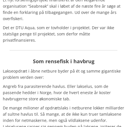
organisation “Seabreak” skal i løbet af de næste fire år søge at
finde en forklaring på tilbagegangen. Ud over de mange års
overfiskeri.
Det er DTU Aqua, som er tovholder i projektet. Der var ikke
statslige penge til projektet, som derfor måtte
privatfinansieres.
Som rensefisk i havbrug
Lakseopdræt i åbne netbure byder på ét og samme gigantiske
problem verden over:
Angreb fra parasiterende havlus. Eller lakselus, som de
passende hedder i Norge, hvor de hvert eneste år koster
havbrugerne store økonomiske tab.
De mange milioner af opdrætslaks i netburene lokker milliarder
af sultne havlus til. Så mange, at de ikke kun truer tamlaksene
inden for netmaskerne, men også vildlaksene udenfor.
Lakselusene rasper sig gennem huden på laksene, irriterer de