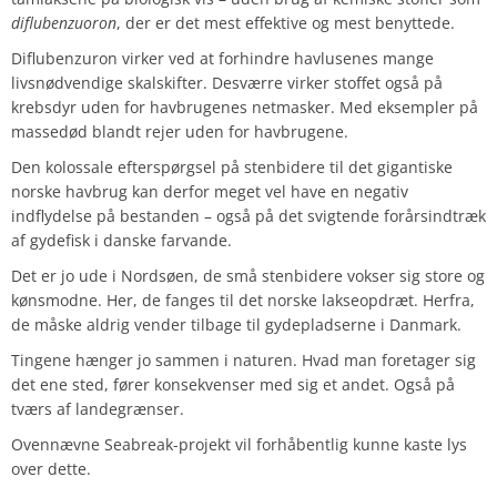
diflubenzuoron
, der er det mest effektive og mest benyttede.
Diflubenzuron virker ved at forhindre havlusenes mange
livsnødvendige skalskifter. Desværre virker stoffet også på
krebsdyr uden for havbrugenes netmasker. Med eksempler på
massedød blandt rejer uden for havbrugene.
Den kolossale efterspørgsel på stenbidere til det gigantiske
norske havbrug kan derfor meget vel have en negativ
indflydelse på bestanden – også på det svigtende forårsindtræk
af gydefisk i danske farvande.
Det er jo ude i Nordsøen, de små stenbidere vokser sig store og
kønsmodne. Her, de fanges til det norske lakseopdræt. Herfra,
de måske aldrig vender tilbage til gydepladserne i Danmark.
Tingene hænger jo sammen i naturen. Hvad man foretager sig
det ene sted, fører konsekvenser med sig et andet. Også på
tværs af landegrænser.
Ovennævne Seabreak-projekt vil forhåbentlig kunne kaste lys
over dette.