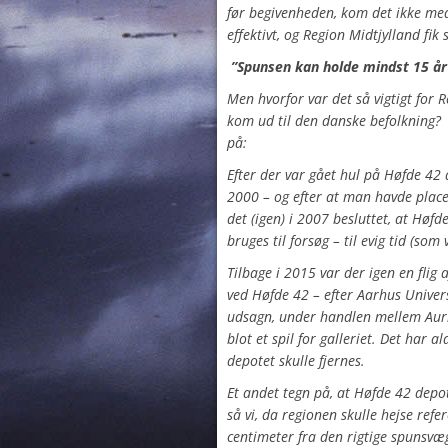
før begivenheden, kom det ikke m
effektivt, og Region Midtjylland fik
”Spunsen kan holde mindst 15 å
Men hvorfor var det så vigtigt for 
kom ud til den danske befolkning
på:
Efter der var gået hul på Høfde 42 
2000 – og efter at man havde place
det (igen) i 2007 besluttet, at Høf
bruges til forsøg – til evig tid (som 
Tilbage i 2015 var der igen en flig 
ved Høfde 42 – efter Aarhus Unive
udsagn, under handlen mellem Aur
blot et spil for galleriet. Det har 
depotet skulle fjernes.
Et andet tegn på, at Høfde 42 depot
så vi, da regionen skulle hejse ref
centimeter fra den rigtige spunsvæg