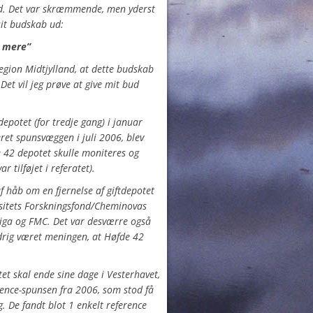
ed. Det var skræmmende, men yderst
 sit budskab ud:
r mere”
Region Midtjylland, at dette budskab
?
Det vil jeg prøve at give mit bud
depotet (for tredje gang) i januar
ret spunsvæggen i juli 2006, blev
de 42 depotet skulle moniteres og
var tilføjet i referatet).
af håb om en fjernelse af giftdepotet
rsitets Forskningsfond/Cheminovas
iga og FMC. Det var desværre også
aldrig været meningen, at Høfde 42
et skal ende sine dage i Vesterhavet,
erence-spunsen fra 2006, som stod få
. De fandt blot 1 enkelt reference