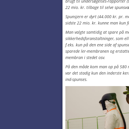
brugt til undersøgelses-rapporter (
22 mio. kr. tilbage til selve spuns
Spunsjern er dyrt (44.000 kr. pr. m
sidste 22 mio. kr. kunne man kun 
Man valgte samtidig at spare på m
sikkerhedsforanstaltninger, som e
f.eks. kun på den ene side af spu
sparede ler-membranen og erstatt
membran i stedet osv.
På den måde kom man op på 580 m 
var det stadig kun den inderste ker
ind-spunses.