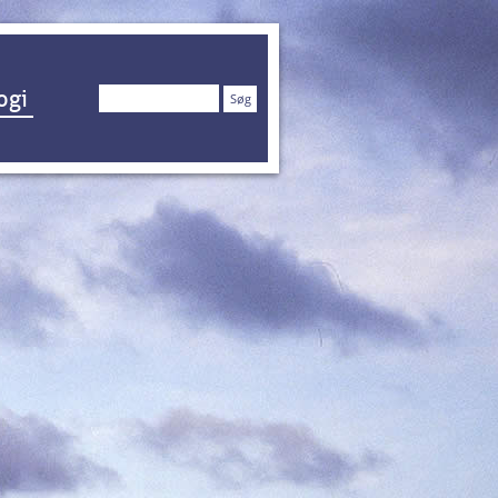
Søg
ogi
efter: