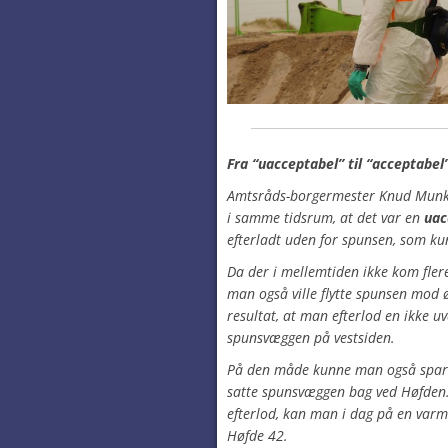
Fra “uacceptabel” til “acceptabe
Amtsråds-borgermester Knud Munk
i samme tidsrum, at det var en
uac
efterladt uden for spunsen, som k
Da der i mellemtiden ikke kom fler
man også ville flytte spunsen mod
resultat, at man efterlod en ikke uv
spunsvæggen på vestsiden.
På den måde kunne man også spare
satte spunsvæggen bag ved Høfden.
efterlod, kan man i dag på en var
Høfde 42.