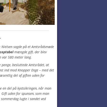
l”
 Nielsen sagde på et Amtsrådsmøde
ceptabel
mængde gift, der blev
un var 580 meter lang.
e penge, besluttede Amtsrådet, at
 øst ind mod Knopper Enge – med det
æsentlig del af giften uden for
 en del på kystsikringen, når man
 Gift uden for spunsen, som man
m sommerdag lugte i sandet ved