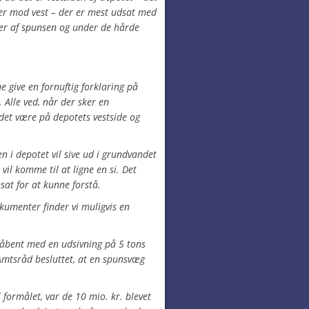
er mod vest – der er mest udsat med
der af spunsen og under de hårde
give en fornuftig forklaring på
 Alle ved, når der sker en
det være på depotets vestside og
ten i depotet vil sive ud i grundvandet
vil komme til at ligne en si. Det
sat for at kunne forstå.
umenter finder vi muligvis en
d åbent med en udsivning på 5 tons
 Amtsråd besluttet, at en spunsvæg
l formålet, var de 10 mio. kr. blevet