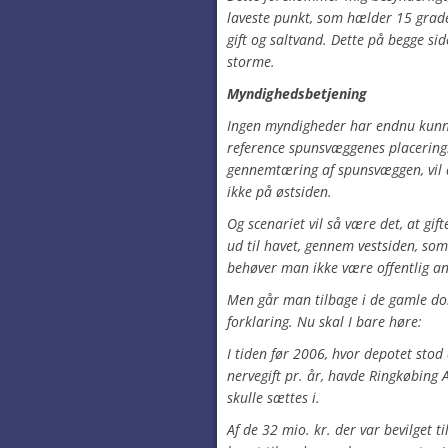
laveste punkt, som hælder 15 grad
gift og saltvand. Dette på begge si
storme.
Myndighedsbetjening
Ingen myndigheder har endnu kunne 
reference spunsvæggenes placering.
gennemtæring af spunsvæggen, vil 
ikke på østsiden.
Og scenariet vil så være det, at gif
ud til havet, gennem vestsiden, som 
behøver man ikke være offentlig an
Men går man tilbage i de gamle dok
forklaring. Nu skal I bare høre:
I tiden før 2006, hvor depotet sto
nervegift pr. år, havde Ringkøbing
skulle sættes i.
Af de 32 mio. kr. der var bevilget ti