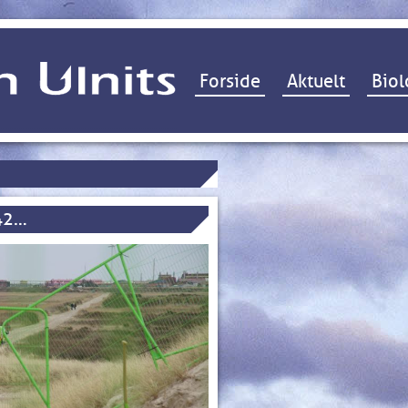
Hop til indhold
Forside
Aktuelt
Biol
 42…