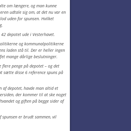
 talte om længere, og man kunne
ren udtale sig om, at det nu var en
lod uden for spunsen. Hvilket
ing.
 42 depotet ude i Vesterhavet.
politikerne og kommunalpolitikerne
ens laden stå til.
Der er heller ingen
uffet mange dårlige beslutninger.
re flere penge på depotet – og det
t sætte disse 6 reference spuns på
n af depotet, havde man altid et
ydersiden, der kommer til at ske noget
ltvandet og giften på begge sider af
 af spunsen er brudt sammen, vil