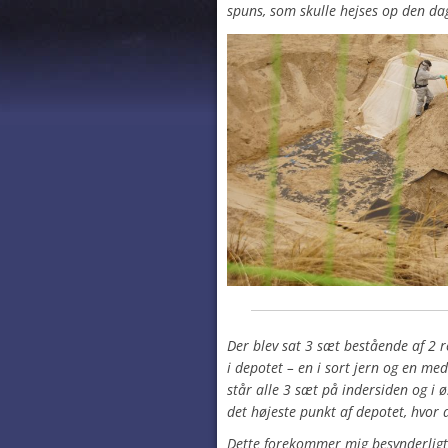
spuns, som skulle hejses op den da
Der blev sat 3 sæt bestående af 2 
i depotet – en i sort jern og en med
står alle 3 sæt på indersiden og i 
det højeste punkt af depotet, hvor 
Dette forekommer mig besynderligt,