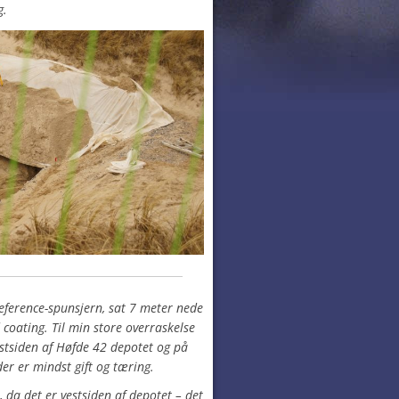
g.
reference-spunsjern, sat 7 meter nede
 coating. Til min store overraskelse
østsiden af Høfde 42 depotet og på
der er mindst gift og tæring.
 da det er vestsiden af depotet – det