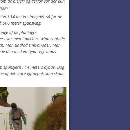
som de plejer) og derfor var der kun
væggen.
eter i 14 meters længde), så for de
få 500 meter spunsvæg.
ange af de planlagte
llers var med i pakken. Man coatede
nsen. Man undlod zink-anoder. Man
ede den med en tynd regnvands-
spunsjern i 14 meters dybde. Dog
ne af det store giftdepot, som skulle