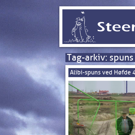
Tag-arkiv:
spuns
Alibi-spuns ved Høfde