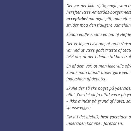
Det var der ikke rigtig nogle, som
herefter læse Amtsråds-borgermeste
acceptabel
mængde gift, man efter
strider mod den tidligere udmeld
Sådan endte endnu en bid af Høfde
Der er ingen tvivl om, at amtsråds
var ved at være godt trætte af Stat
tvivl om, at der i denne tid blev tr
En af dem var, at man ikke ville of
kunne man blandt andet gøre ved a
indersiden af depotet.
Skulle der så ske noget på yderside
alibi. For det vil jo altid være på 
– ikke mindst på grund af havet, sa
spunsvæggen.
Først i det øjeblik, hvor ydersiden
indersiden komme i farezonen.