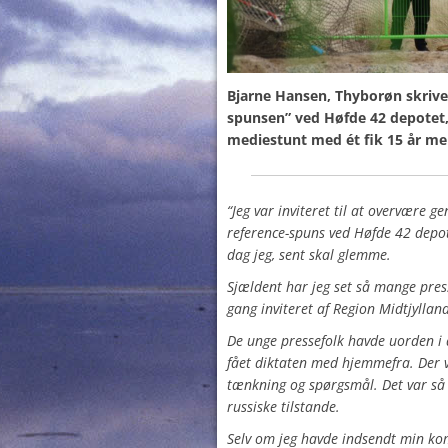
Bjarne Hansen, Thyborøn skrive
spunsen” ved Høfde 42 depotet,
mediestunt med ét fik 15 år mere
“Jeg var inviteret til at overvære 
reference-spuns ved Høfde 42 depot
dag jeg, sent skal glemme.
Sjældent har jeg set så mange pres
gang inviteret af Region Midtjylland
De unge pressefolk havde uorden i 
fået diktaten med hjemmefra. Der va
tænkning og spørgsmål. Det var så
russiske tilstande.
Selv om jeg havde indsendt min ko