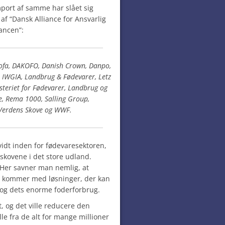
mport af samme har slået sig
 “Dansk Alliance for Ansvarlig
iancen”:
grofa, DAKOFO, Danish Crown, Danpo,
, IWGIA, Landbrug & Fødevarer, Letz
nisteriet for Fødevarer, Landbrug og
re, Rema 1000, Salling Group,
 Verdens Skove og WWF.
idt inden for fødevaresektoren,
 skovene i det store udland.
. Her savner man nemlig, at
og kommer med løsninger, der kan
og dets enorme foderforbrug.
t, og det ville reducere den
le fra de alt for mange millioner