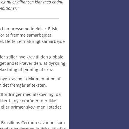
 og nu er alliancen klar med endnu
mbitioner.”
 i en pressemeddelelse. Etisk
for at fremme samarbejdet
. Dette i et naturligt samarbejde
der stiller nye krav til den globale
et andet kræver den, at dyrkning
ekostning af rydning af skov.
t nye krav om “dokumentation af
 det fremgår af teksten.
udfordringer med afskovning, da
ker til nye områder, der ikke
eller primær skov, men i stedet
 i Brasiliens Cerrado-savanne, som
steder og dermed kritisk vigtig for