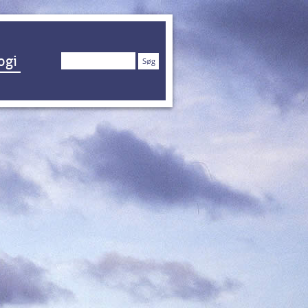
Søg
ogi
efter: