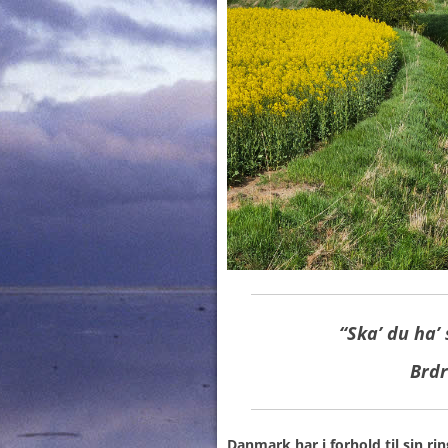
“Ska’ du ha’ 
Brdr
Danmark har i forhold til sin rin