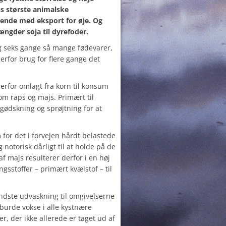
s største animalske
ende med eksport for øje. Og
ngder soja til dyrefoder.
g seks gange så mange fødevarer,
derfor brug for flere gange det
derfor omlagt fra korn til konsum
om raps og majs. Primært til
gødskning og sprøjtning for at
for det i forvejen hårdt belastede
notorisk dårligt til at holde på de
af majs resulterer derfor i en høj
sstoffer – primært kvælstof – til
dste udvaskning til omgivelserne
burde vokse i alle kystnære
r, der ikke allerede er taget ud af