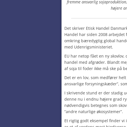
fremme ansvarlig sojaproduktion,
højere a
Det skriver Etisk Handel Danmark
Handel har siden 2008 arbejdet 
omkring bæredygtig global handel
med Udenrigsministeriet.
EU har netop fået en ny
skovlov
, 
handel med afgrøder. Blandt meg
af soja til foder ikke må ske på b
Det er en lov, som medfører hel
ansvarlige forsyningskæder”, som
I skrivende stund er der stadig 
denne nu i endnu højere grad ryk
nødvendigvis betegnes som skov 
“andre naturlige økosystemer”.
Et rigtig godt eksempel finder vi
er et af verdens mest biodiverse 