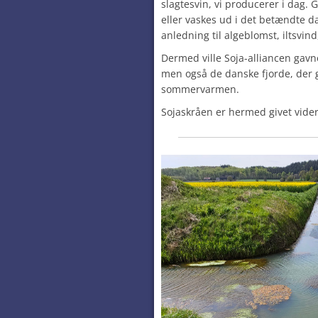
slagtesvin, vi producerer i dag. G
eller vaskes ud i det betændte d
anledning til algeblomst, iltsvi
Dermed ville Soja-alliancen gavn
men også de danske fjorde, der gi
sommervarmen.
Sojaskråen er hermed givet vider