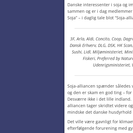
Danske interessenter i soja og i
sammen og er i dag medlemmer af
Soja” – i daglig tale blot “Soja-all
3F, Arla, Aldi, Concito, Coop, Da
Dansk Erhverv, DLG, DSK, HK Scan
Sushi, Lidl, Miljøministeriet, Mi
Fiskeri, Preferred by Natu
Udenrigsministeriet,
Soja-alliancen spænder således v
og den er skam en god ting – for
Desværre ikke i det lille indland
alliancen tager skridtet videre 
mindske det danske husdyrhold 
Det ville være gavnligt for klimae
efterfølgende forurening med gyl