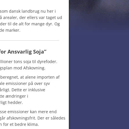
 som dansk landbrug nu her i
å arealer, der ellers var taget ud
der til de alt for mange dyr. Og
ede marker.
or Ansvarlig Soja”
lioner tons soja til dyrefoder.
ngsplan mod Afskovning.
beregnet, at alene importen af
ale emissioner på over syv
rligt. Dette er inklusive
te ændringer i
rligt hedder.
isse emissioner kan mere end
år afskovningsfrit. Der er således
n for et bedre klima.