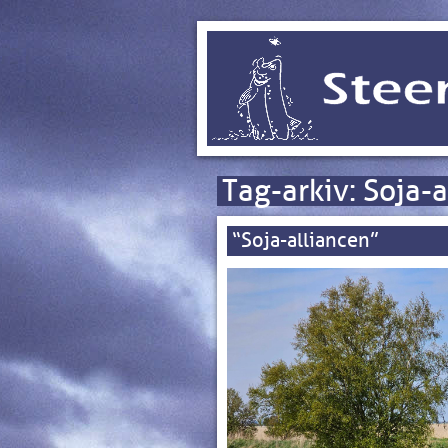
Tag-arkiv:
Soja-a
“Soja-alliancen”