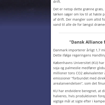
drift.
Det er netop dette grønne græs,
tørken søger om lov til at høste p
af drift. Der mangler som altid fo
vand til alle de for længst dræn
“Dansk Alliance f
Danmark importerer årligt 1,7 mil
Dette ifølge regeringens Handli
Københavns Universitet (KU) har 
soja og palmeolie medfører glob
millioner tons CO2 ækvivalenter å
emissioner “forbundet med direk
arealanvendelsen”, som det finu
KU har endvidere beregnet, at d
halveres, hvis produktionen foreg
vigtige mål at sigte efter i kampe