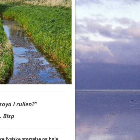
soya i rullen?”
. Bisp
ge fysiske størrelse og høje