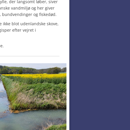
ylle, der langsomt løber, siver
anske vandmiljø og her giver
nd, bundvendinger og fiskedød.
e ikke blot udenlandske skove,
sper efter vejret i
e.