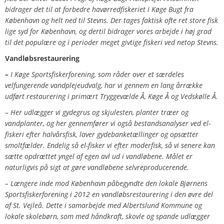
bidrager det til at forbedre havørredfiskeriet i Køge Bugt fra
København og helt ned til Stevns. Der tages faktisk ofte ret store fisk
lige syd for København, og dertil bidrager vores arbejde i høj grad
til det populære og i perioder meget givtige fiskeri ved netop Stevns.
Vandløbsrestaurering
–
I Køge Sportsfiskerforening, som råder over et særdeles
velfungerende vandplejeudvalg, har vi gennem en lang årrække
udført restaurering i primært Tryggevælde Å, Køge Å og Vedskølle Å.
– Her udlægger vi gydegrus og skjulesten, planter træer og
vandplanter, og her gennemfører vi også bestandsanalyser ved el-
fiskeri efter halvårsfisk, laver gydebanketællinger og opsætter
smoltfælder. Endelig så el-fisker vi efter moderfisk, så vi senere kan
sætte opdrættet yngel af egen avl ud i vandløbene. Målet er
naturligvis på sigt at gøre vandløbene selvreproducerende.
– Længere inde mod København påbegyndte den lokale Bjørnens
Sportsfiskerforening i 2012 en vandløbsrestaurering i den øvre del
af St. Vejleå
.
Dette
i samarbejde med Albertslund Kommune og
lokale skolebørn, som med håndkraft, skovle og spande udlægger