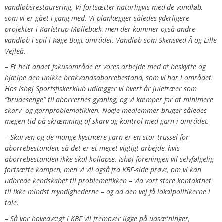
vandløbsrestaurering.
Vi fortsætter naturligvis med de vandløb,
som vi er gået i gang med. Vi planlægger således yderligere
projekter i Karlstrup Møllebæk, men der kommer også andre
vandløb i spil i Køge Bugt området. Vandløb som Skensved Å og Lille
Vejleå.
– Et helt andet fokusområde er vores arbejde med at beskytte og
hjælpe den unikke brakvandsaborrebestand, som vi har i området.
Hos Ishøj Sportsfiskerklub udlægger vi hvert år juletræer som
”brudesenge” til aborrernes gydning, og vi kæmper for at minimere
skarv- og garnproblematikken. Nogle medlemmer bruger således
megen tid på skræmning af skarv og kontrol med garn i området.
– Skarven og de mange kystnære garn er en stor trussel for
aborrebestanden, så det er et meget vigtigt arbejde, hvis
aborrebestanden ikke skal kollapse. Ishøj-foreningen vil selvfølgelig
fortsætte kampen, men vi vil også fra KBF-side prøve, om vi kan
udbrede kendskabet til problemetikken – via vort store kontaktnet
til ikke mindst myndighederne – og ad den vej få lokalpolitikerne i
tale.
– Så vor hovedvægt i KBF vil fremover ligge på udsætninger,