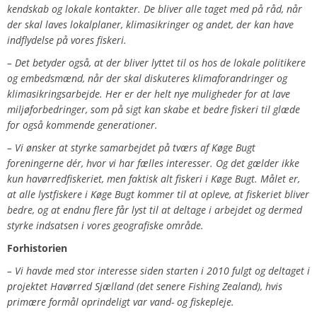
kendskab og lokale kontakter. De bliver alle taget med på råd, når
der skal laves lokalplaner, klimasikringer og andet, der kan have
indflydelse på vores fiskeri.
– Det betyder også, at der bliver lyttet til os hos de lokale politikere
og embedsmænd, når der skal diskuteres klimaforandringer og
klimasikringsarbejde. Her er der helt nye muligheder for at lave
miljøforbedringer, som på sigt kan skabe et bedre fiskeri til glæde
for også kommende generationer.
– Vi ønsker at styrke samarbejdet på tværs af Køge Bugt
foreningerne dér, hvor vi har fælles interesser. Og det gælder ikke
kun havørredfiskeriet, men faktisk alt fiskeri i Køge Bugt. Målet er,
at alle lystfiskere i Køge Bugt kommer til at opleve, at fiskeriet bliver
bedre, og at endnu flere får lyst til at deltage i arbejdet og dermed
styrke indsatsen i vores geografiske område.
Forhistorien
– Vi havde med stor interesse siden starten i 2010 fulgt og deltaget i
projektet Havørred Sjælland (det senere Fishing Zealand), hvis
primære formål oprindeligt var vand- og fiskepleje.