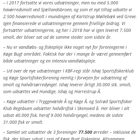
–
I 2017 fortsatte vi vores udsætninger, men nu med 5.000
havørredsmolt ved Sjællandsbroen, og som et nyt tiltag udsatte vi
2.500 havørredsmolt i mundingen af Karlstrup Møllebæk ved Greve.
Igen finansierede vi udsætningerne gennem frivillige bidrag. Vi
fortsætter udsætningerne, og her i 2018 har vi igen leveret 7.500
smolt, der bliver sat ud de samme steder som sidste år.
–
Nu er vandløbs- og fiskepleje ikke noget nyt for foreningerne i
Køge Bugt området. Faktisk har der i mange år været gennemført
både udsætninger og en intensiv vandløbspleje.
– Ud over de nye udsætninger I KBF-regi står Ishøj Sportsfiskerklub
og Køge Sportsfiskerforening nemlig i forvejen for udsætning af
smolt og halvårsørredyngel. Ishøj leverer årligt 30.000 stk. smolt,
som udsættes ved Hundige, Ishøj og Harrestrup Å.
–
Køge udsætter i Tryggevælde Å og Køge Å, og Solrød Sportsfisker
Klub Regnbuen udsætter halvårsfisk i Skensved å. Her bliver i alt
udsat 40.000 fisk, heraf 9.000 halvårsyngel, medens de sidste
31.000 fisk er smolt.
– Samlet set udsætter de 3 foreninger
77.500
ørreder – inklusive de
fisk, der bliver udsat i regi af Køge Bugt Fiskepleje. Altsammen