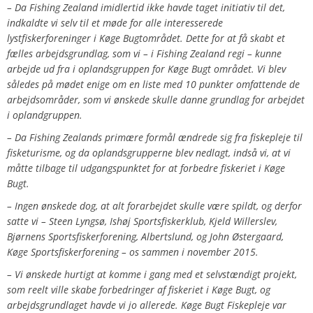
– Da Fishing Zealand imidlertid ikke havde taget initiativ til det,
indkaldte vi selv til et møde for alle interesserede
lystfiskerforeninger i Køge Bugtområdet. Dette for at få skabt et
fælles arbejdsgrundlag, som vi – i Fishing Zealand regi – kunne
arbejde ud fra i oplandsgruppen for Køge Bugt området. Vi blev
således på mødet enige om en liste med 10 punkter omfattende de
arbejdsområder, som vi ønskede skulle danne grundlag for arbejdet
i oplandgruppen.
– Da Fishing Zealands primære formål ændrede sig fra fiskepleje til
fisketurisme, og da oplandsgrupperne blev nedlagt, indså vi, at vi
måtte tilbage til udgangspunktet for at forbedre fiskeriet i Køge
Bugt.
– Ingen ønskede dog, at alt forarbejdet skulle være spildt, og derfor
satte vi – Steen Lyngsø, Ishøj Sportsfiskerklub, Kjeld Willerslev,
Bjørnens Sportsfiskerforening, Albertslund, og John Østergaard,
Køge Sportsfiskerforening – os sammen i november 2015.
– Vi ønskede hurtigt at komme i gang med et selvstændigt projekt,
som reelt ville skabe forbedringer af fiskeriet i Køge Bugt, og
arbejdsgrundlaget havde vi jo allerede. Køge Bugt Fiskepleje var