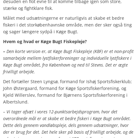
desuden en flot evne til at komme tilbage igen som store,
stærke og fightklare fisk.
Målet med udsætningerne er naturligvis at skabe et bedre
fiskeri i det storkøbenhavnske område, men der sker også ting
og sager længere sydpå i Køge Bugt.
Hvem og hvad er Køge Bugt Fiskepleje?
–
Den korte version er, at Køge Bugt Fiskepleje (KBF) er et non-profit
samarbejde mellem lystfiskerforeninger og individuelle lystfiskere i
Køge Bugt området, fra København og ned til Stevns. Det er ægte
frivilligt arbejde.
Det fortæller Steen Lyngsø, formand for Ishøj Sportsfiskerklub;
John Østergaard, formand for Køge Sportsfiskerforening, og
Kjeld Willerslev, formand for Bjørnens Sportsfiskerforening i
Albertslund.
– Vi tager afsæt i vores 12-punktsarbejdsprogram, hvor det
overordnede mål er at skabe et bedre fiskeri i Køge Bugt området.
Dette dels gennem vandløbspleje, dels gennem udsætninger, hvor
der er brug for det. Det hele sker på basis af frivilligt arbejde, og de