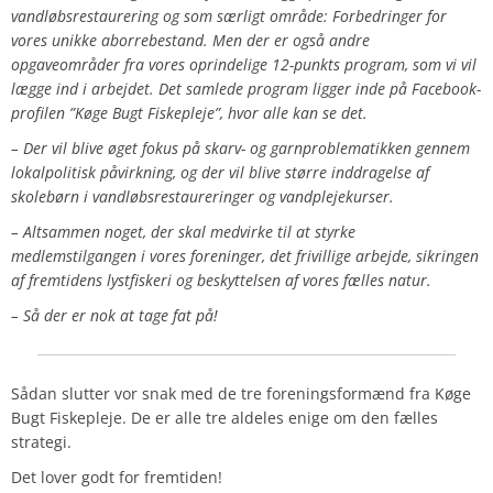
vandløbsrestaurering og som særligt område: Forbedringer for
vores unikke aborrebestand. Men der er også andre
opgaveområder fra vores oprindelige 12-punkts program, som vi vil
lægge ind i arbejdet. Det samlede program ligger inde på Facebook-
profilen ”Køge Bugt Fiskepleje”, hvor alle kan se det.
– Der vil blive øget fokus på skarv- og garnproblematikken gennem
lokalpolitisk påvirkning, og der vil blive større inddragelse af
skolebørn i vandløbsrestaureringer og vandplejekurser.
– Altsammen noget, der skal medvirke til at styrke
medlemstilgangen i vores foreninger, det frivillige arbejde, sikringen
af fremtidens lystfiskeri og beskyttelsen af vores fælles natur.
– Så der er nok at tage fat på!
Sådan
slutter vor snak med de tre foreningsformænd fra Køge
Bugt Fiskepleje. De er alle tre aldeles enige om den fælles
strategi.
Det lover godt for fremtiden!