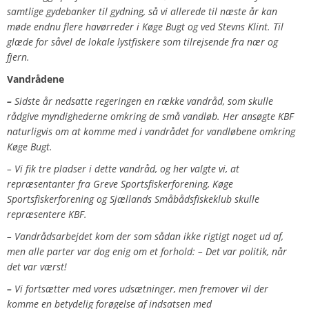
samtlige gydebanker til gydning, så vi allerede til næste år kan
møde endnu flere havørreder i Køge Bugt og ved Stevns Klint. Til
glæde for såvel de lokale lystfiskere som tilrejsende fra nær og
fjern.
Vandrådene
–
Sidste år nedsatte regeringen en række vandråd, som skulle
rådgive myndighederne omkring de små vandløb. Her ansøgte KBF
naturligvis om at komme med i vandrådet for vandløbene omkring
Køge Bugt.
– Vi fik tre pladser i dette vandråd, og her valgte vi, at
repræsentanter fra Greve Sportsfiskerforening, Køge
Sportsfiskerforening og Sjællands Småbådsfiskeklub skulle
repræsentere KBF.
– Vandrådsarbejdet kom der som sådan ikke rigtigt noget ud af,
men alle parter var dog enig om et forhold: – Det var politik, når
det var værst!
–
Vi fortsætter med vores udsætninger, men fremover vil der
komme en betydelig forøgelse af indsatsen med