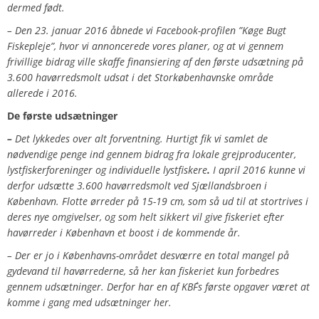
dermed født.
– Den 23. januar 2016 åbnede vi Facebook-profilen ”Køge Bugt
Fiskepleje”, hvor vi annoncerede vores planer, og at vi gennem
frivillige bidrag ville skaffe finansiering af den første udsætning på
3.600 havørredsmolt udsat i det Storkøbenhavnske område
allerede i 2016.
De første udsætninger
–
Det lykkedes over alt forventning. Hurtigt fik vi samlet de
nødvendige penge ind gennem bidrag fra lokale grejproducenter,
lystfiskerforeninger og individuelle lystfiskere
.
I april 2016 kunne vi
derfor udsætte 3.600 havørredsmolt ved Sjællandsbroen
i
København. F
lotte ørreder på 15-19 cm, som så ud til at stortrives i
deres nye omgivelser, og som helt sikkert vil give fiskeriet efter
havørreder i København et boost i de kommende år.
– Der er jo i Københavns-området desværre en total mangel på
gydevand til havørrederne, så her kan fiskeriet kun forbedres
gennem udsætninger. Derfor har en af KBF´s første opgaver været at
komme i gang med udsætninger her.