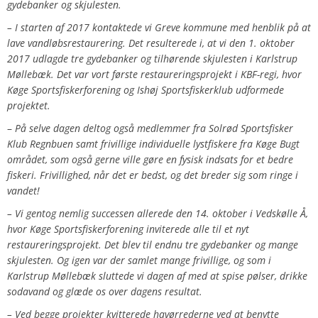
gydebanker og skjulesten.
–
I starten af 2017 kontaktede vi Greve kommune med henblik på at
lave vandløbsrestaurering. Det resulterede i, at vi den 1. oktober
2017 udlagde tre gydebanker og tilhørende skjulesten i Karlstrup
Møllebæk. Det var vort første restaureringsprojekt i KBF-regi, hvor
Køge Sportsfiskerforening og Ishøj Sportsfiskerklub udformede
projektet.
–
På selve dagen deltog også medlemmer fra Solrød Sportsfisker
Klub Regnbuen samt frivillige individuelle lystfiskere fra Køge Bugt
området, som også gerne ville gøre en fysisk indsats for et bedre
fiskeri. Frivillighed, når det er bedst, og det breder sig som ringe i
vandet!
– Vi gentog nemlig successen allerede den 14. oktober i Vedskølle Å,
hvor Køge Sportsfiskerforening inviterede alle til et nyt
restaureringsprojekt. Det blev til endnu tre gydebanker og mange
skjulesten. Og igen var der samlet mange frivillige, og som i
Karlstrup Møllebæk sluttede vi dagen af med at spise pølser, drikke
sodavand og glæde os over dagens resultat.
– Ved begge projekter kvitterede havørrederne ved at benytte