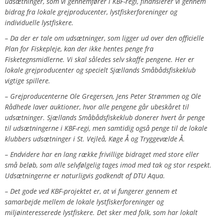
udsætninger, som vi gennemfører i KBF-regi, finansierer vi gennem
bidrag fra lokale grejproducenter, lystfiskerforeninger og
individuelle lystfiskere.
– Da der er tale om udsætninger, som ligger ud over den officielle
Plan for Fiskepleje, kan der ikke hentes penge fra
Fisketegnsmidlerne. Vi skal således selv skaffe pengene. Her er
lokale grejproducenter og specielt Sjællands Småbådsfiskeklub
vigtige spillere.
– Grejproducenterne Ole Gregersen, Jens Peter Strømmen og Ole
Rådhede laver auktioner, hvor alle pengene går ubeskåret til
udsætninger. Sjællands Småbådsfiskeklub donerer hvert år penge
til udsætningerne i KBF-regi, men samtidig også penge til de lokale
klubbers udsætninger i St. Vejleå, Køge Å og Tryggevælde Å
.
–
Endvidere har en lang række frivillige bidraget med store eller
små beløb, som alle selvfølgelig tages imod med tak og stor respekt.
Udsætningerne er naturligvis godkendt af DTU Aqua.
– Det gode ved KBF-projektet er, at vi fungerer gennem et
samarbejde mellem de lokale lystfiskerforeninger og
miljøinteresserede lystfiskere. Det sker med folk, som har lokalt