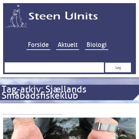
Hop til indhold
Forside
Aktuelt
Biologi
Søg
efter:
Tag-arkiv:
Sjællands
Småbådsfiskeklub
Køge Bugt Fiskepleje