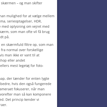
er skærmen – og man skifter
 man mulighed for at vælge mellem
ama, serieoptagelser, HDR,
se med oplysning om vejret med
skærm, som man ofte vil få brug
ndt på.
r en skærmfuld filtre op, som man
e fra normal over forskellige
vis man ikke er vant til at
Shop eller andet
lers mest legetøj for foto-
ap, der tænder for enten lygte
 bedre, hvis den også fungerede
kameraet fokuserer, når man
 hvorefter man så kan komponere
ned. Det princip kender vi
raer.