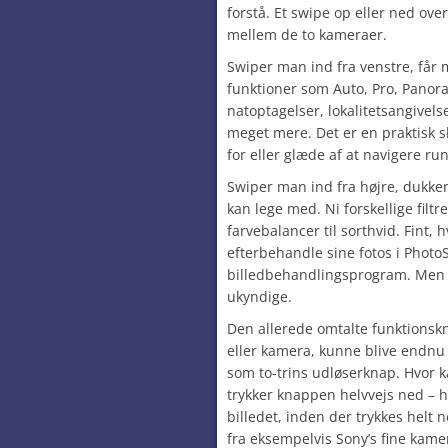
forstå. Et swipe op eller ned ov
mellem de to kameraer.
Swiper man ind fra venstre, får
funktioner som Auto, Pro, Panor
natoptagelser, lokalitetsangivel
meget mere. Det er en praktisk 
for eller glæde af at navigere ru
Swiper man ind fra højre, dukke
kan lege med. Ni forskellige filtr
farvebalancer til sorthvid. Fint, h
efterbehandle sine fotos i Photo
billedbehandlingsprogram. Men el
ukyndige.
Den allerede omtalte funktionskn
eller kamera, kunne blive endnu
som to-trins udløserknap. Hvor 
trykker knappen helvvejs ned –
billedet, inden der trykkes helt 
fra eksempelvis Sony’s fine kame