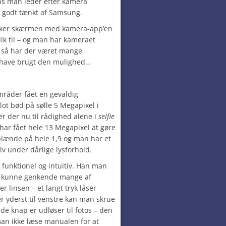
ns man leder efter kamera
g godt tænkt af Samsung.
ukker skærmen med kamera-app’en
klik til – og man har kameraet
, så har der været mange
e have brugt den mulighed…
mråder fået en gevaldig
lot bød på sølle 5 Megapixel i
r der nu til rådighed alene i
selfie
ar fået hele 13 Megapixel at gøre
blænde på hele 1,9 og man har et
lv under dårlige lysforhold.
funktionel og intuitiv. Han man
an kunne genkende mange af
er linsen – et langt tryk låser
er yderst til venstre kan man skrue
ide knap er udløser til fotos – den
 man ikke læse manualen for at