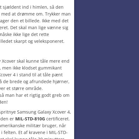
sjældent ind i himlen, så den
jes med at drømme om. Trykker man
tager den et billede. Ikke med det
ret. Det skal man lige vænne sig
måske ikke lige det rette
illedet skarpt og veleksponeret.
 Xcover skal kunne tåle mere end
, men ikke klodset gummikant
over 4 i stand til at tåle pænt
å de brede og afrundede hjørner,
over et større område.
 så man har et rigtig godt greb om
den!
 spritnye Samsung Galaxy Xcover 4,
t den er
MIL-STD-810G
certificeret.
 amerikanske militær bruger, når
 felten. Et af kravene i MIL-STD-