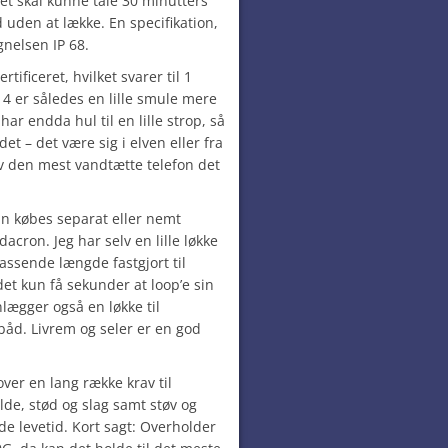
et skal kunne tåle 30 minutters
uden at lække. En specifikation,
nelsen IP 68.
tificeret, hvilket svarer til 1
 4 er således en lille smule mere
r endda hul til en lille strop, så
et – det være sig i elven eller fra
lv den mest vandtætte telefon det
n købes separat eller nemt
dacron. Jeg har selv en lille løkke
passende længde fastgjort til
det kun få sekunder at loop’e sin
nlægger også en løkke til
 båd. Livrem og seler er en god
er en lang række krav til
de, stød og slag samt støv og
de levetid. Kort sagt: Overholder