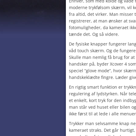
Enhver, som med kolde og våde fi
moderne trykfølsom skærm, vil ke
fra altid, det virker. Man misse
registrerer, at man ønsker at sv
fotomuligheder, da kameraet ikke
tænde det. Og så videre.
De fysiske knapper fungerer lang
våd touch skærm. Og de fungerer
Skulle man nemlig få brug for 
handsker på, byder Xcover 4 so
speciel “glove mode”, hvor skær
handskeklædte fingre. Læder giv
En rigtig smart funktion er tryk
regulering af lydstyrken. Når te
et enkelt, kort tryk for den ind
man står ved huset eller bilen og
ikke først til at lede i alle menuern
Trykker man selvsamme knap ned
kameraet straks. Det går hurtigt,