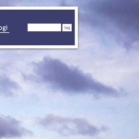
Søg
ogi
efter: