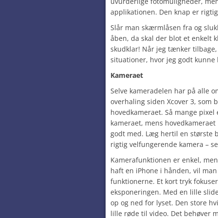
uvurderlige fotomuligheder, me
applikationen. Den knap er rigti
Slår man skærmlåsen fra og sl
åben, da skal der blot et enkelt 
skudklar! Når jeg tænker tilbage
situationer, hvor jeg godt kunn
Kameraet
Selve kameradelen har på alle o
overhaling siden Xcover 3, som b
hovedkameraet. Så mange pixel e
kameraet, mens hovedkameraet h
godt med. Læg hertil en største 
rigtig velfungerende kamera – se
Kamerafunktionen er enkel, men 
haft en iPhone i hånden, vil m
funktionerne. Et kort tryk fokuser
eksponeringen. Med en lille slid
op og ned for lyset. Den store hv
lille røde til video. Det behøver