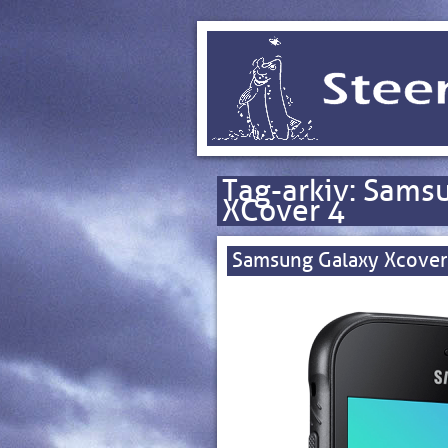
Tag-arkiv:
Samsu
XCover 4
Samsung Galaxy Xcover