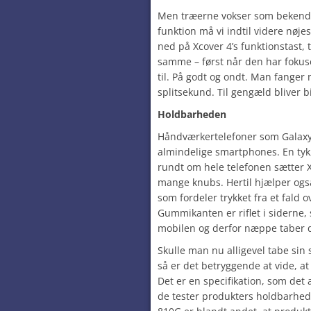
Men træerne vokser som bekendt 
funktion må vi indtil videre nø
ned på Xcover 4’s funktionstast, 
samme – først når den har fokuse
til. På godt og ondt. Man fanger 
splitsekund. Til gengæld bliver b
Holdbarheden
Håndværkertelefoner som Galaxy
almindelige smartphones. En tyk
rundt om hele telefonen sætter Xc
mange knubs. Hertil hjælper ogs
som fordeler trykket fra et fald 
Gummikanten er riflet i siderne,
mobilen og derfor næppe taber 
Skulle man nu alligevel tabe sin
så er det betryggende at vide, a
Det er en specifikation, som det
de tester produkters holdbarhed i