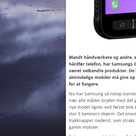
Blandt håndværkere og andre, s
hårdfør telefon, har Samsungs 
været velkendte produkter. De 
almindelige mobiler må give op 
for at fungere.
Nu har Samsung så netop barsl
nær alle måder bryder med det 
nye model ligner ved første bli
stor 5 tommers skærm. Det enest
trykknapper nederst, som straks 
gamle mobiler.