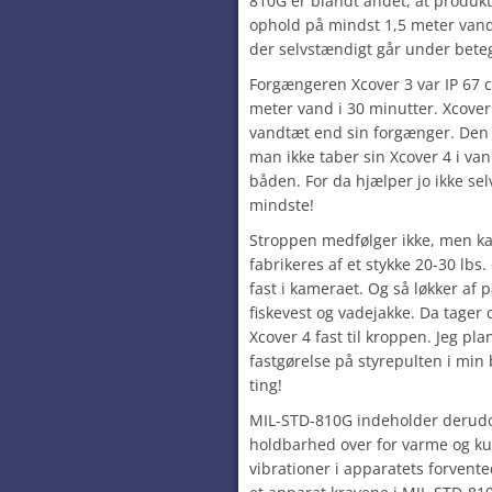
810G er blandt andet, at produkt
ophold på mindst 1,5 meter vand 
der selvstændigt går under beteg
Forgængeren Xcover 3 var IP 67 cer
meter vand i 30 minutter. Xcover
vandtæt end sin forgænger. Den ha
man ikke taber sin Xcover 4 i vand
båden. For da hjælper jo ikke se
mindste!
Stroppen medfølger ikke, men ka
fabrikeres af et stykke 20-30 lbs. 
fast i kameraet. Og så løkker af 
fiskevest og vadejakke. Da tager 
Xcover 4 fast til kroppen. Jeg pla
fastgørelse på styrepulten i min
ting!
MIL-STD-810G indeholder derudov
holdbarhed over for varme og kul
vibrationer i apparatets forvente