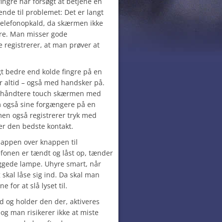
ngre har forsøgt at betjene en
nde til problemet: Det er langt
r telefonopkald, da skærmen ikke
are. Man misser gode
 registrerer, at man prøver at
t bedre end kolde fingre på en
 altid – også med handsker på.
at håndtere touch skærmen med
m også sine forgængere på en
men også registrerer tryk med
er den bedste kontakt.
knappen over knappen til
lefonen er tændt og låst op, tænder
byggede lampe. Uhyre smart, når
 skal låse sig ind. Da skal man
e for at slå lyset til.
 og holder den der, aktiveres
 og man risikerer ikke at miste