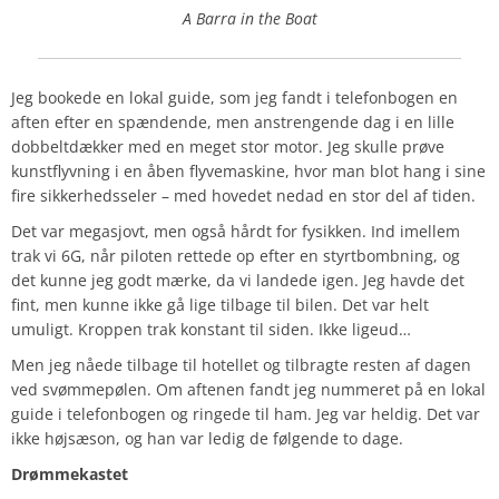
A Barra in the Boat
Jeg bookede en lokal guide, som jeg fandt i telefonbogen en
aften efter en spændende, men anstrengende dag i en lille
dobbeltdækker med en meget stor motor. Jeg skulle prøve
kunstflyvning i en åben flyvemaskine, hvor man blot hang i sine
fire sikkerhedsseler – med hovedet nedad en stor del af tiden.
Det var megasjovt, men også hårdt for fysikken. Ind imellem
trak vi 6G, når piloten rettede op efter en styrtbombning, og
det kunne jeg godt mærke, da vi landede igen. Jeg havde det
fint, men kunne ikke gå lige tilbage til bilen. Det var helt
umuligt. Kroppen trak konstant til siden. Ikke ligeud…
Men jeg nåede tilbage til hotellet og tilbragte resten af dagen
ved svømmepølen. Om aftenen fandt jeg nummeret på en lokal
guide i telefonbogen og ringede til ham. Jeg var heldig. Det var
ikke højsæson, og han var ledig de følgende to dage.
Drømmekastet