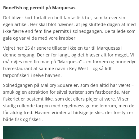
Bonefish og permit på Marquesas
Det bliver kort fortalt en helt fantastisk tur, som kræver sin
egen artikel. Her skal blot nævnes, at jeg sluttede dagen af med
ikke færre end fem fine permits i solnedgangen. De tailede som
gale og var vilde med vore krabber.
Vejret her 25 år senere tillader ikke en tur til Marquesas i
denne omgang. Der er for langt, og det blæser alt for meget. Vi
må nøjes med fin mad på “Marquesa” – en fornem og hundedyr
trærestaurant af samme navn i Key West – og så lidt
tarponfiskeri i selve havnen.
Solnedgangen på Mallory Square er, som den altid har været –
smuk og en attraktion for såvel turister som fastboende. Men
fiskeriet er bestemt ikke, som det ellers plejer at være. Vi ser
stadig rullende tarpon med regelmæssige mellemrum, men de
får aldrig fred. Havnen vrimler af hidsige jetskis, der forstyrrer
både fisk og fiskeri.