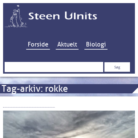
Hop til indhold
Forside
Aktuelt
Biologi
Søg
efter:
Tag-arkiv:
rokke
Key West revisited