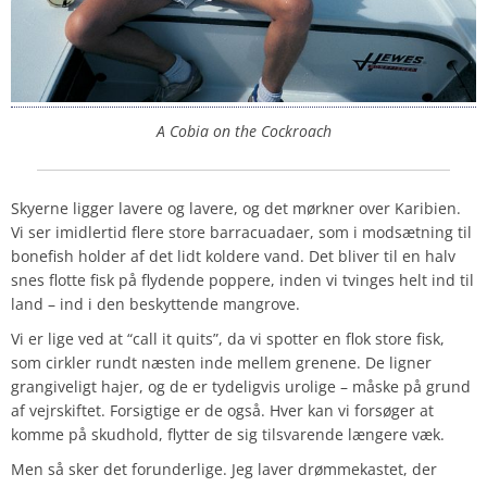
A Cobia on the Cockroach
Skyerne ligger lavere og lavere, og det mørkner over Karibien.
Vi ser imidlertid flere store barracuadaer, som i modsætning til
bonefish holder af det lidt koldere vand. Det bliver til en halv
snes flotte fisk på flydende poppere, inden vi tvinges helt ind til
land – ind i den beskyttende mangrove.
Vi er lige ved at “call it quits”, da vi spotter en flok store fisk,
som cirkler rundt næsten inde mellem grenene. De ligner
grangiveligt hajer, og de er tydeligvis urolige – måske på grund
af vejrskiftet. Forsigtige er de også. Hver kan vi forsøger at
komme på skudhold, flytter de sig tilsvarende længere væk.
Men så sker det forunderlige. Jeg laver drømmekastet, der