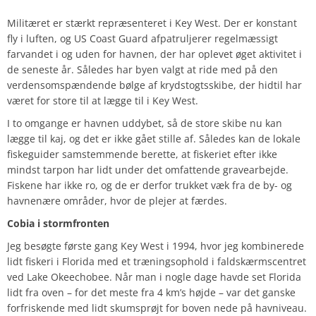
Militæret er stærkt repræsenteret i Key West. Der er konstant
fly i luften, og US Coast Guard afpatruljerer regelmæssigt
farvandet i og uden for havnen, der har oplevet øget aktivitet i
de seneste år. Således har byen valgt at ride med på den
verdensomspændende bølge af krydstogtsskibe, der hidtil har
været for store til at lægge til i Key West.
I to omgange er havnen uddybet, så de store skibe nu kan
lægge til kaj, og det er ikke gået stille af. Således kan de lokale
fiskeguider samstemmende berette, at fiskeriet efter ikke
mindst tarpon har lidt under det omfattende gravearbejde.
Fiskene har ikke ro, og de er derfor trukket væk fra de by- og
havnenære områder, hvor de plejer at færdes.
Cobia i stormfronten
Jeg besøgte første gang Key West i 1994, hvor jeg kombinerede
lidt fiskeri i Florida med et træningsophold i faldskærmscentret
ved Lake Okeechobee. Når man i nogle dage havde set Florida
lidt fra oven – for det meste fra 4 km’s højde – var det ganske
forfriskende med lidt skumsprøjt for boven nede på havniveau.