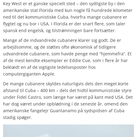
Key West er et ganske specielt sted – den sydligste by i den
amerikanske stat Florida med kun nogle få hundrede kilometer
ned til det kommunistiske Cuba, hvorfra mange cubanere er
flygtet og nu bor i USA. I Florida er der snart flere, som taler
spansk end engelsk, og tilstrømningen bare fortsætter.
Mange af de indvandrede cubanere klarer sig godt. De er
arbejdsomme, og de støttes ofte økonomisk af tidligere
udvandrede cubanere, som havde penge med “hjemmefra”. Et
af de mest kendte eksempler er Eddie Cue, som i flere år har
beklædt en af de vigtigste ledelsesposter hos
computergiganten Apple.
De mange cubanere skyldes naturligvis dels den meget korte
afstand til Cuba – 400 km – dels det hidtil kommunistiske styre
under Fidel Castro, som længe har været på kant med USA. Det
har dog været under opblødning i de seneste år, omend den
amerikanske fangelejr Guantanamo på sydspidsen af Cuba
stadig spøger.