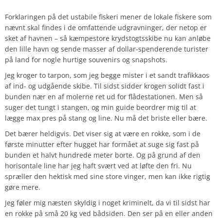
Forklaringen på det ustabile fiskeri mener de lokale fiskere som
nævnt skal findes i de omfattende udgravninger, der netop er
sket af havnen – så kæmpestore krydstogtsskibe nu kan anløbe
den lille havn og sende masser af dollar-spenderende turister
på land for nogle hurtige souvenirs og snapshots.
Jeg kroger to tarpon, som jeg begge mister i et sandt trafikkaos
af ind- og udgående skibe. Til sidst sidder krogen solidt fast i
bunden nær en af molerne ret ud for flådestationen. Men så
suger det tungt i stangen, og min guide beordrer mig til at
lægge max pres på stang og line. Nu må det briste eller bære.
Det bærer heldigvis. Det viser sig at være en rokke, som i de
første minutter efter hugget har formået at suge sig fast på
bunden et halvt hundrede meter borte. Og på grund af den
horisontale line har jeg haft svært ved at løfte den fri. Nu
spræller den hektisk med sine store vinger, men kan ikke rigtig
gøre mere.
Jeg føler mig næsten skyldig i noget kriminelt, da vi til sidst har
en rokke på små 20 kg ved bådsiden. Den ser på en eller anden