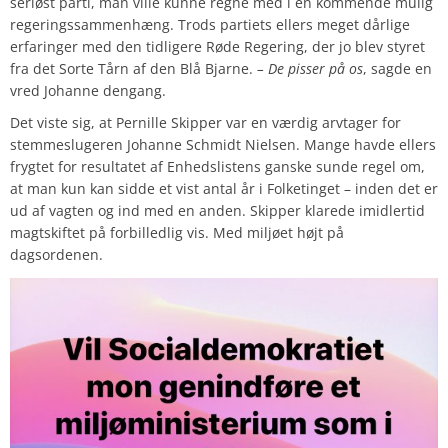
seriøst parti, man ville kunne regne med i en kommende mulig
regeringssammenhæng. Trods partiets ellers meget dårlige
erfaringer med den tidligere Røde Regering, der jo blev styret
fra det Sorte Tårn af den Blå Bjarne.
– De pisser på os
, sagde en
vred Johanne dengang.
Det viste sig, at Pernille Skipper var en værdig arvtager for
stemmeslugeren Johanne Schmidt Nielsen. Mange havde ellers
frygtet for resultatet af Enhedslistens ganske sunde regel om,
at man kun kan sidde et vist antal år i Folketinget – inden det er
ud af vagten og ind med en anden. Skipper klarede imidlertid
magtskiftet på forbilledlig vis. Med miljøet højt på
dagsordenen.