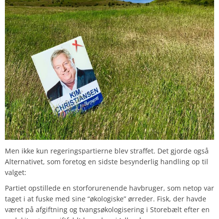
Men ikke kun regeringspartierne blev straffet. Det gjorde også
Alternativet, som foretog en sidste besynderlig handling op til
valget:
Partiet opstillede en storforurenende havbruger, som netop var
taget i at fuske med sine “økologiske” ørreder. Fisk, der havde
været på afgiftning og tvangsøkologisering i Storebælt efter en