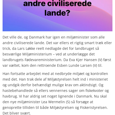
Det ville de, og Danmark har igen en miljøminister som alle
andre civiliserede lande. Det var ellers et rigtig smart træk eller
trick, da Lars Løkke reelt nedlagde det for landbruget så
besværlige Miljøministerium – ved at underlægge det
landbrugets Fødevareministerium. Da Eva Kjer Hansen (V) først
var væltet, kom den rettroende Esben Lunde Larsen (V) til.
Han fortsatte arbejdet med at nedbryde miljøet og kontrollen
med det. Han trak dele af Miljøstyrelsen helt ind i ministeriet
og undgik derfor behændigt mulige krav om aktindsigt. Og
hastebehandlede så ellers vennernes sager om fiskekvoter og
havbrug. Vi har aldrig set noget lignende i Danmark. Nu skal
den nye miljøminister Lea Wermelin (S) så forsøge at
genoprette tilliden til både Miljøstyrelsen og Fiskeristyrelsen.
Det bliver svært.