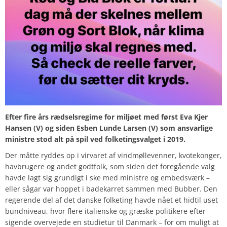
Efter fire års rædselsregime for miljøet med først Eva Kjer
Hansen (V) og siden Esben Lunde Larsen (V) som ansvarlige
ministre stod alt på spil ved folketingsvalget i 2019.
Der måtte ryddes op i virvaret af vindmøllevenner, kvotekonger,
havbrugere og andet godtfolk, som siden det foregående valg
havde lagt sig grundigt i ske med ministre og embedsværk –
eller sågar var hoppet i badekarret sammen med Bubber. Den
regerende del af det danske folketing havde nået et hidtil uset
bundniveau, hvor flere italienske og græske politikere efter
sigende overvejede en studietur til Danmark – for om muligt at