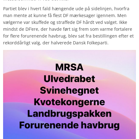
Partiet blev i hvert fald hængende ude på sidelinjen, hvorfra
man mente at kunne få flest DF mærkesager igennem. Men
vælgerne var skuffede og straffede DF hårdt ved valget. Ikke
mindst de DF’ere, der havde ført sig frem som varme fortalere
for flere forurenende havbrug, blev sat fra bestillingen efter et
rekorddårligt valg, der halverede Dansk Folkeparti.