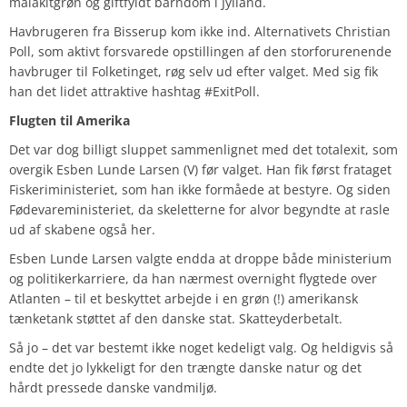
malakitgrøn og giftfyldt barndom i Jylland.
Havbrugeren fra Bisserup kom ikke ind. Alternativets Christian
Poll, som aktivt forsvarede opstillingen af den storforurenende
havbruger til Folketinget, røg selv ud efter valget. Med sig fik
han det lidet attraktive hashtag #ExitPoll.
Flugten til Amerika
Det var dog billigt sluppet sammenlignet med det totalexit, som
overgik Esben Lunde Larsen (V) før valget. Han fik først frataget
Fiskeriministeriet, som han ikke formåede at bestyre. Og siden
Fødevareministeriet, da skeletterne for alvor begyndte at rasle
ud af skabene også her.
Esben Lunde Larsen valgte endda at droppe både ministerium
og politikerkarriere, da han nærmest overnight flygtede over
Atlanten – til et beskyttet arbejde i en grøn (!) amerikansk
tænketank støttet af den danske stat. Skatteyderbetalt.
Så jo – det var bestemt ikke noget kedeligt valg. Og heldigvis så
endte det jo lykkeligt for den trængte danske natur og det
hårdt pressede danske vandmiljø.