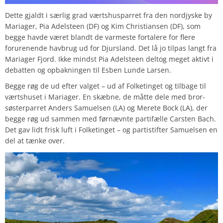
Dette gjaldt i særlig grad værtshusparret fra den nordjyske by
Mariager, Pia Adelsteen (DF) og Kim Christiansen (DF), som
begge havde været blandt de varmeste fortalere for flere
forurenende havbrug ud for Djursland. Det lå jo tilpas langt fra
Mariager Fjord. Ikke mindst Pia Adelsteen deltog meget aktivt i
debatten og opbakningen til Esben Lunde Larsen.
Begge røg de ud efter valget – ud af Folketinget og tilbage til
værtshuset i Mariager. En skæbne, de måtte dele med bror-
søsterparret Anders Samuelsen (LA) og Merete Bock (LA), der
begge røg ud sammen med førnævnte partifælle Carsten Bach.
Det gav lidt frisk luft i Folketinget – og partistifter Samuelsen en
del at tænke over.