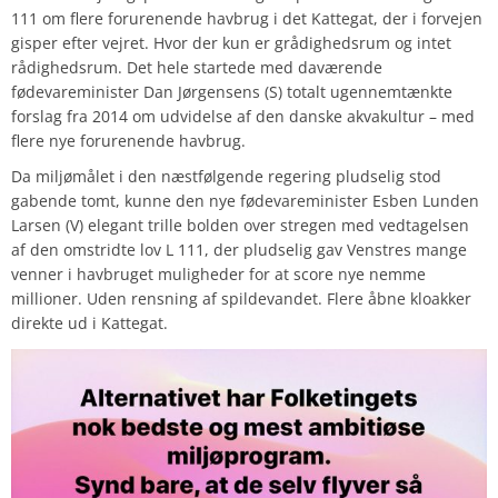
111 om flere forurenende havbrug i det Kattegat, der i forvejen
gisper efter vejret. Hvor der kun er grådighedsrum og intet
rådighedsrum. Det hele startede med daværende
fødevareminister Dan Jørgensens (S) totalt ugennemtænkte
forslag fra 2014 om udvidelse af den danske akvakultur – med
flere nye forurenende havbrug.
Da miljømålet i den næstfølgende regering pludselig stod
gabende tomt, kunne den nye fødevareminister Esben Lunden
Larsen (V) elegant trille bolden over stregen med vedtagelsen
af den omstridte lov L 111, der pludselig gav Venstres mange
venner i havbruget muligheder for at score nye nemme
millioner. Uden rensning af spildevandet. Flere åbne kloakker
direkte ud i Kattegat.