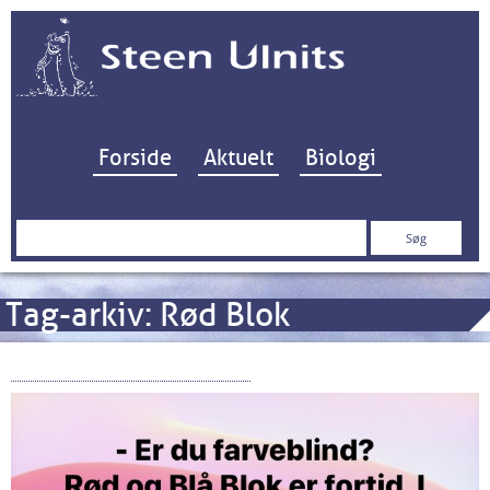
Hop til indhold
Forside
Aktuelt
Biologi
Søg
efter:
Tag-arkiv:
Rød Blok
Det grønne skæbnevalg