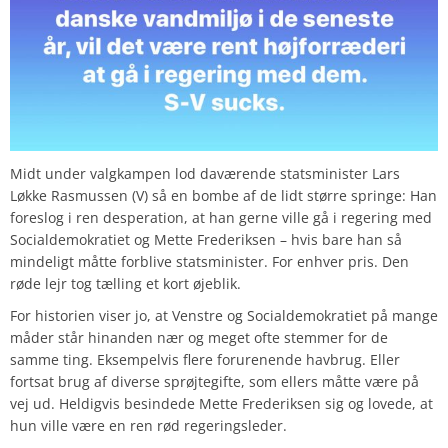
Midt under valgkampen lod daværende statsminister Lars
Løkke Rasmussen (V) så en bombe af de lidt større springe: Han
foreslog i ren desperation, at han gerne ville gå i regering med
Socialdemokratiet og Mette Frederiksen – hvis bare han så
mindeligt måtte forblive statsminister. For enhver pris. Den
røde lejr tog tælling et kort øjeblik.
For historien viser jo, at Venstre og Socialdemokratiet på mange
måder står hinanden nær og meget ofte stemmer for de
samme ting. Eksempelvis flere forurenende havbrug. Eller
fortsat brug af diverse sprøjtegifte, som ellers måtte være på
vej ud. Heldigvis besindede Mette Frederiksen sig og lovede, at
hun ville være en ren rød regeringsleder.