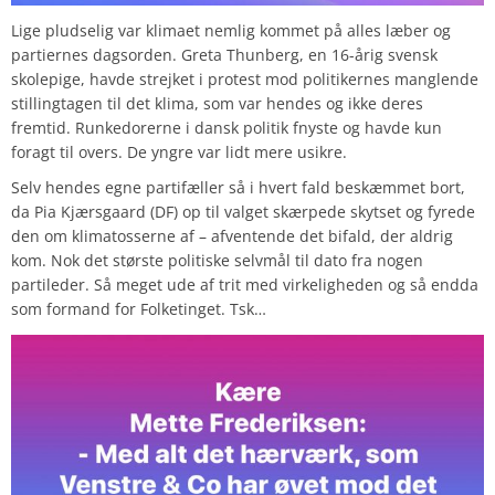
Lige pludselig var klimaet nemlig kommet på alles læber og
partiernes dagsorden. Greta Thunberg, en 16-årig svensk
skolepige, havde strejket i protest mod politikernes manglende
stillingtagen til det klima, som var hendes og ikke deres
fremtid. Runkedorerne i dansk politik fnyste og havde kun
foragt til overs. De yngre var lidt mere usikre.
Selv hendes egne partifæller så i hvert fald beskæmmet bort,
da Pia Kjærsgaard (DF) op til valget skærpede skytset og fyrede
den om klimatosserne af – afventende det bifald, der aldrig
kom. Nok det største politiske selvmål til dato fra nogen
partileder. Så meget ude af trit med virkeligheden og så endda
som formand for Folketinget. Tsk…