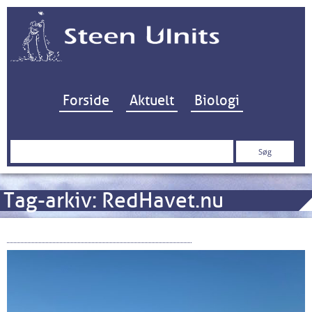
Hop til indhold
Forside
Aktuelt
Biologi
Søg
efter:
Tag-arkiv:
RedHavet.nu
Åbent brev til Maria Gjerding