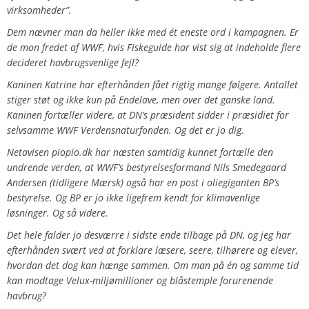
virksomheder”.
Dem nævner man da heller ikke med ét eneste ord i kampagnen. Er
de mon fredet af WWF, hvis Fiskeguide har vist sig at indeholde flere
decideret havbrugsvenlige fejl?
Kaninen Katrine har efterhånden fået rigtig mange følgere. Antallet
stiger støt og ikke kun på Endelave, men over det ganske land.
Kaninen fortæller videre, at DN’s præsident sidder i præsidiet for
selvsamme WWF Verdensnaturfonden. Og det er jo dig.
Netavisen piopio.dk har næsten samtidig kunnet fortælle den
undrende verden, at WWF’s bestyrelsesformand Nils Smedegaard
Andersen (tidligere Mærsk) også har en post i oliegiganten BP’s
bestyrelse. Og BP er jo ikke ligefrem kendt for klimavenlige
løsninger. Og så videre.
Det hele falder jo desværre i sidste ende tilbage på DN, og jeg har
efterhånden svært ved at forklare læsere, seere, tilhørere og elever,
hvordan det dog kan hænge sammen. Om man på én og samme tid
kan modtage Velux-miljømillioner og blåstemple forurenende
havbrug?