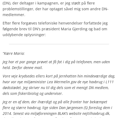
(DN), der deltager i kampagnen, er jeg stødt på flere
problemstillinger, der har optaget såvel mig som andre DN-
medlemmer.
Efter flere forgæves telefoniske henvendelser forfattede jeg
følgende brev til DN’s præsident Maria Gjerding og bad om
uddybende oplysninger:
“Kære Maria:
Jeg har et par gange prøvet at få fat i dig på telefonen, men uden
held. Derfor denne mail.
Vore veje krydsedes ellers kort på Jernhatten hin mindeværdige dag,
hvor vor nye miljøminister Lea Wermelin gav de nye havbrug i L111
dødsstødet. Jeg skriver nu til dig dels som et menigt DN medlem,
dels som fiskeribiolog og underviser.
Jeg er en af dem, der ihærdigt og på alle fronter har bekæmpet
flere og større havbrug, lige siden Dan Jørgensen (S) foreslog dem i
2014. Senest via miljøforeningen BLAK’s website nejtilhavbrug.dk,