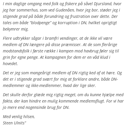
I min daglige omgang med folk og fiskere på såvel Djursland, hvor
jeg har sommerhus, som ved Gudenåen, hvor jeg bor, støder jeg i
stigende grad på både forundring og frustration over dette. Der
tales om både “blodpenge” og korruption i DN, hvilket oprigtigt
bekymrer mig.
Flere udtrykker sågar i bramfri vendinger, at de ikke vil være
medlem af DN længere på disse præmisser. At de som flerårige
modstandsfolk i første række i kampen mod havbrug føler sig til
grin for egne penge. At kampagnen for dem er en våd klud i
hovedet.
Det er jeg som mangeårigt medlem af DN rigtig ked af at høre. Og
det er i stigende grad svært for mig at forklare andre, både DN-
medlemmer og ikke-medlemmer, hvad der lige sker.
Det skulle derfor glæde mig rigtig meget, om du kunne hjælpe med
fakta, der kan hindre en mulig kommende medlemsflugt. For vi har
jo mere end nogensinde brug for DN.
Med venlig hilsen,
Steen Ulnits”