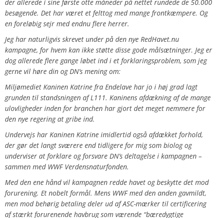
der allerede i sine første otte måneder på nettet rundede de 50.000
besøgende. Det har været et felttog med mange frontkæmpere. Og
en foreløbig sejr med endnu flere herrer.
Jeg har naturligvis skrevet under på den nye RedHavet.nu
kampagne, for hvem kan ikke støtte disse gode målsætninger. Jeg er
dog allerede flere gange løbet ind i et forklaringsproblem, som jeg
gerne vil høre din og DN’s mening om:
Miljømediet Kaninen Katrine fra Endelave har jo i høj grad lagt
grunden til standsningen af L111. Kaninens afdækning af de mange
ulovligheder inden for branchen har gjort det meget nemmere for
den nye regering at gribe ind.
Undervejs har Kaninen Katrine imidlertid også afdækket forhold,
der gør det langt sværere end tidligere for mig som biolog og
underviser at forklare og forsvare DN’s deltagelse i kampagnen –
sammen med WWF Verdensnaturfonden.
Med den ene hånd vil kampagnen redde havet og beskytte det mod
forurening. Et nobelt formål. Mens WWF med den anden gavmildt,
men mod behørig betaling deler ud af ASC-mærker til certificering
af stærkt forurenende havbrug som værende “bæredygtige