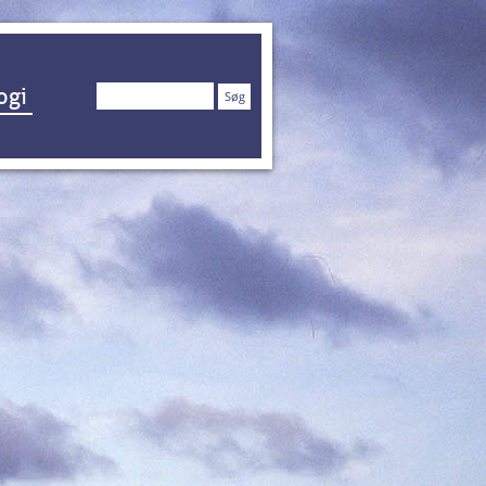
Søg
ogi
efter: