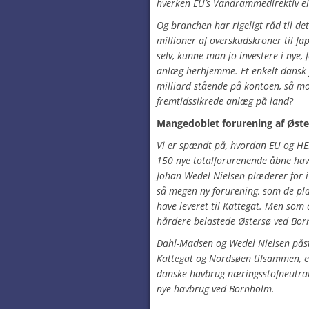
hverken EU’s Vandrammedirektiv e
Og branchen har rigeligt råd til det
millioner af overskudskroner til J
selv, kunne man jo investere i nye,
anlæg herhjemme. Et enkelt dansk 
milliard stående på kontoen, så mon
fremtidssikrede anlæg på land?
Mangedoblet forurening af Øst
Vi er spændt på, hvordan EU og HE
150 nye totalforurenende åbne hav
Johan Wedel Nielsen plæderer for i
så megen ny forurening, som de plan
have leveret til Kattegat. Men som 
hårdere belastede Østersø ved Bor
Dahl-Madsen og Wedel Nielsen påst
Kattegat og Nordsøen tilsammen, er
danske havbrug næringsstofneutra
nye havbrug ved Bornholm.