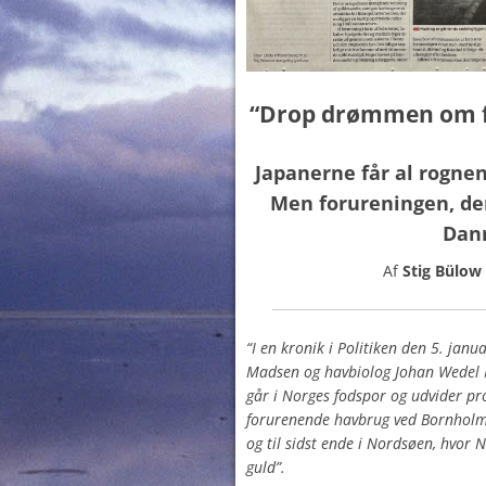
“Drop drømmen om 
Japanerne får al rognen
Men forureningen, den 
Dan
Af
Stig Bülow
“I en kronik i Politiken den 5. janua
Madsen og havbiolog Johan Wedel 
går i Norges fodspor og udvider p
forurenende havbrug ved Bornholm.
og til sidst ende i Nordsøen, hvor 
guld”.