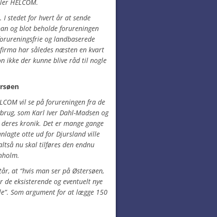
ller HELCOM.
. I stedet for hvert år at sende
apan og blot beholde forureningen
 forureningsfrie og landbaserede
firma har således næsten en kvart
 ikke der kunne blive råd til nogle
ersøen
LCOM vil se på forureningen fra de
brug, som Karl Iver Dahl-Madsen og
 deres kronik. Det er mange gange
lagte otte ud for Djursland ville
altså nu skal tilføres den endnu
nholm.
år, at “hvis man ser på Østersøen,
 de eksisterende og eventuelt nye
le”. Som argument for at lægge 150