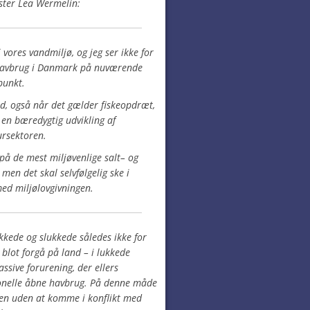
ster Lea Wermelin:
 vores vandmiljø, og jeg ser ikke for
re havbrug i Danmark på nuværende
punkt.
nd, også når det gælder fiskeopdræt,
å en bæredygtig udvikling af
ursektoren.
e på de mest miljøvenlige salt– og
en det skal selvfølgelig ske i
ed miljølovgivningen.
kkede og slukkede således ikke for
 blot forgå på land – i lukkede
sive forurening, der ellers
onelle åbne havbrug. På denne måde
en uden at komme i konflikt med