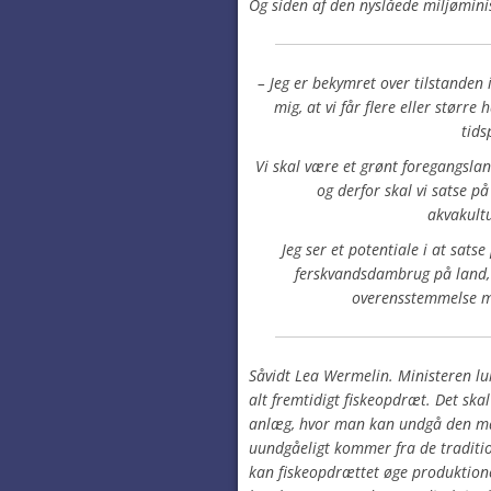
Og siden af den nyslåede miljømini
– Jeg er bekymret over tilstanden i
mig, at vi får flere eller stør
tids
Vi skal være et grønt foregangsla
og derfor skal vi satse p
akvakult
Jeg ser et potentiale i at sats
ferskvandsdambrug på land, m
overensstemmelse m
Såvidt Lea Wermelin. Ministeren lu
alt fremtidigt fiskeopdræt. Det skal
anlæg, hvor man kan undgå den mas
uundgåeligt kommer fra de traditi
kan fiskeopdrættet øge produktion