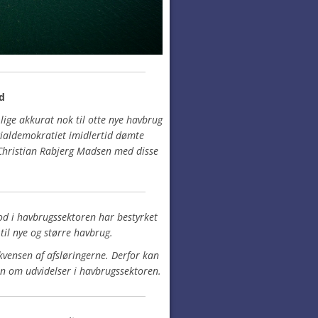
d
 lige akkurat nok til otte nye havbrug
cialdemokratiet imidlertid dømte
 Christian Rabjerg Madsen med disse
rod i havbrugssektoren har bestyrket
n til nye og større havbrug.
kvensen af afsløringerne. Derfor kan
en om udvidelser i havbrugssektoren.