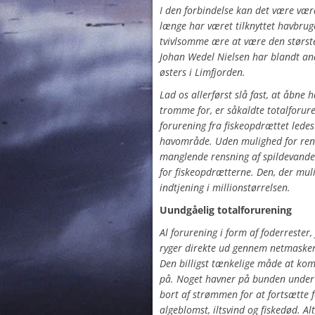
I den forbindelse kan det være vær
længe har været tilknyttet havbru
tvivlsomme ære at være den største
Johan Wedel Nielsen har blandt an
østers i Limfjorden.
Lad os allerførst slå fast, at åbne
tromme for, er såkaldte totalforur
forurening fra fiskeopdrættet ledes
havområde. Uden mulighed for ren
manglende rensning af spildevande
for fiskeopdrætterne. Den, der muli
indtjening i millionstørrelsen.
Uundgåelig totalforurening
Al forurening i form af foderrester
ryger direkte ud gennem netmasker
Den billigst tænkelige måde at ko
på. Noget havner på bunden under
bort af strømmen for at fortsætte 
algeblomst, iltsvind og fiskedød. A