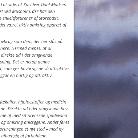
d at vide, at Karl Iver Dahl-Madsen
get ved Musholm, der har den
 enkeltforurener af Storebælt.
det været aktiv omkring opdræt af
 havbrug som dem, der her slås på
enere. Hermed menes, at al
 direkte ud i det omgivende
sning. Det er netop denne
t, som gør havbrugene så attraktive
ggør en hurtig og attraktiv
, fækalier, hjælpestoffer og medicin
ne. Direkte ud i det omgivende hav.
mme af med sit urensede spildevand
 og omkring anlæggene. Andet føres
forureningen et nyt sted – med ny
lt afhængig af forholdene.