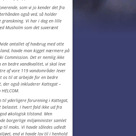
onerende, som vi jo kender det fra
terhånden også ved, så holder
granskning. Vi har i dag en lille
med Musholm som det suverænt
dvide antallet af havbrug med otte
jursland, havde man kigget nærmere på
ki Commission. Det er nemlig ikke
n bedre vandkvalitet, vi skal leve
r tre af vore 119 vandområder lever
t os til at arbejde for en bedre
, der også inkluderer Kattegat –
p HELCOM.
til yderligere forurening i Kattegat,
 belastet. I hvert fald ikke ud fra
od økologisk tilstand. Men
e borgerlige miljøminister samlet
op til maks. Vi havde således udledt
ljøet, end vi havde lov til i henhold