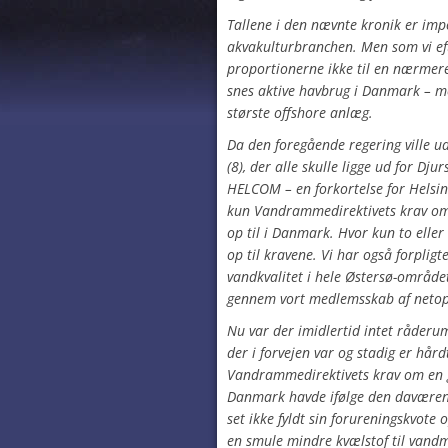
Tallene i den nævnte kronik er imp
akvakulturbranchen. Men som vi ef
proportionerne ikke til en nærmere 
snes aktive havbrug i Danmark – 
største offshore anlæg.
Da den foregående regering ville u
(8), der alle skulle ligge ud for D
HELCOM – en forkortelse for Helsin
kun Vandrammedirektivets krav om e
op til i Danmark. Hvor kun to elle
op til kravene. Vi har også forpligte
vandkvalitet i hele Østersø-området
gennem vort medlemsskab af neto
Nu var der imidlertid intet råderum 
der i forvejen var og stadig er hårdt
Vandrammedirektivets krav om en g
Danmark havde ifølge den daværend
set ikke fyldt sin forureningskvote 
en smule mindre kvælstof til vandmi