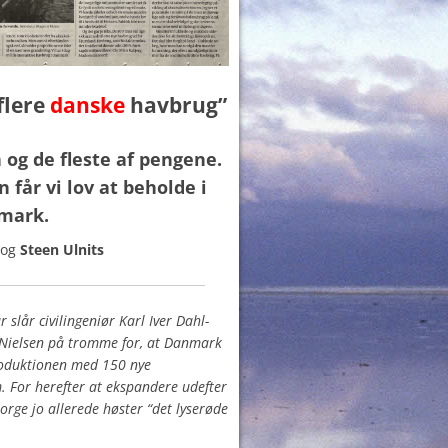
flere
danske
havbrug”
 og de fleste af pengene.
får vi lov at beholde i
mark.
og
Steen Ulnits
r slår civilingeniør Karl Iver Dahl-
Nielsen på tromme for, at Danmark
roduktionen med 150 nye
 For herefter at ekspandere udefter
Norge jo allerede høster “det lyserøde