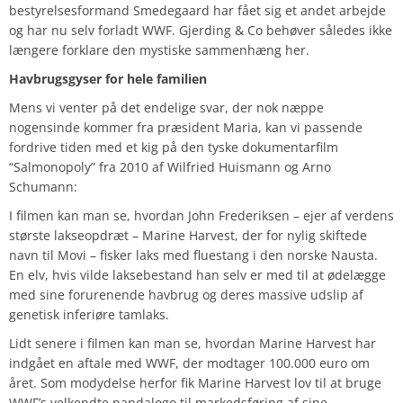
bestyrelsesformand Smedegaard har fået sig et andet arbejde
og har nu selv forladt WWF. Gjerding & Co behøver således ikke
længere forklare den mystiske sammenhæng her.
Havbrugsgyser for hele familien
Mens vi venter på det endelige svar, der nok næppe
nogensinde kommer fra præsident Maria, kan vi passende
fordrive tiden med et kig på den tyske dokumentarfilm
“Salmonopoly” fra 2010 af Wilfried Huismann og Arno
Schumann:
I filmen kan man se, hvordan John Frederiksen – ejer af verdens
største lakseopdræt – Marine Harvest, der for nylig skiftede
navn til Movi – fisker laks med fluestang i den norske Nausta.
En elv, hvis vilde laksebestand han selv er med til at ødelægge
med sine forurenende havbrug og deres massive udslip af
genetisk inferiøre tamlaks.
Lidt senere i filmen kan man se, hvordan Marine Harvest har
indgået en aftale med WWF, der modtager 100.000 euro om
året. Som modydelse herfor fik Marine Harvest lov til at bruge
WWF’s velkendte pandalogo til markedsføring af sine