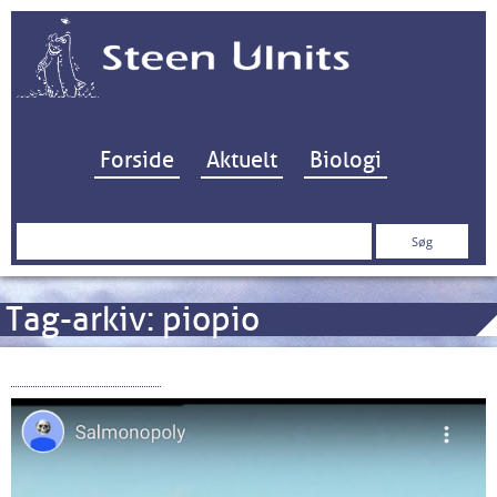
Hop til indhold
Forside
Aktuelt
Biologi
Søg
efter:
Tag-arkiv:
piopio
“Salmonopoly”