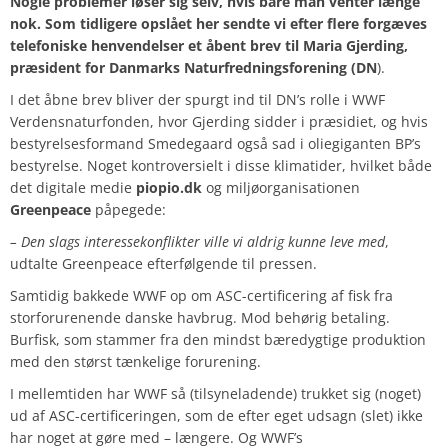
Nogle problemer løser sig selv, hvis bare man venter længe
nok. Som tidligere opslået her sendte vi efter flere forgæves
telefoniske henvendelser et åbent brev til Maria Gjerding,
præsident for Danmarks Naturfredningsforening (DN
).
I det åbne brev bliver der spurgt ind til DN’s rolle i WWF
Verdensnaturfonden, hvor Gjerding sidder i præsidiet, og hvis
bestyrelsesformand Smedegaard også sad i oliegiganten BP’s
bestyrelse. Noget kontroversielt i disse klimatider, hvilket både
det digitale medie
piopio.dk
og miljøorganisationen
Greenpeace
påpegede:
– Den slags interessekonflikter ville vi aldrig kunne leve med
,
udtalte Greenpeace efterfølgende til pressen.
Samtidig bakkede WWF op om ASC-certificering af fisk fra
storforurenende danske havbrug. Mod behørig betaling.
Burfisk, som stammer fra den mindst bæredygtige produktion
med den størst tænkelige forurening.
I mellemtiden har WWF så (tilsyneladende) trukket sig (noget)
ud af ASC-certificeringen, som de efter eget udsagn (slet) ikke
har noget at gøre med – længere. Og WWF’s