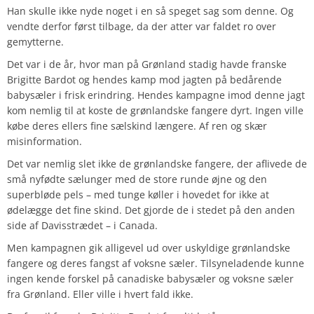
Han skulle ikke nyde noget i en så speget sag som denne. Og
vendte derfor først tilbage, da der atter var faldet ro over
gemytterne.
Det var i de år, hvor man på Grønland stadig havde franske
Brigitte Bardot og hendes kamp mod jagten på bedårende
babysæler i frisk erindring. Hendes kampagne imod denne jagt
kom nemlig til at koste de grønlandske fangere dyrt. Ingen ville
købe deres ellers fine sælskind længere. Af ren og skær
misinformation.
Det var nemlig slet ikke de grønlandske fangere, der aflivede de
små nyfødte sælunger med de store runde øjne og den
superbløde pels – med tunge køller i hovedet for ikke at
ødelægge det fine skind. Det gjorde de i stedet på den anden
side af Davisstrædet – i Canada.
Men kampagnen gik alligevel ud over uskyldige grønlandske
fangere og deres fangst af voksne sæler. Tilsyneladende kunne
ingen kende forskel på canadiske babysæler og voksne sæler
fra Grønland. Eller ville i hvert fald ikke.