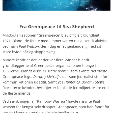
Fra Greenpeace til Sea Shepherd
Miljøorganisationen “Greenpeace” blev officielt grundlagt i
1971. Blandt de første medlemmer var en nu velkendt aktivist
ved navn
Paul Watson
, der i dag er let genkendelig med sit
store hvide hår og skipperskæg.
Mindre kendt er det, at der var flere kvinder blandt
grundlæggerne af Greenpeace-organisationen tilbage i
1960’erne. Blandt disse er
Marie Bohlen
, som skabte det første
Greenpeace-logo.
Dorothy Metcalfe
, der som journalist stod for
kommunikationen udadtil. Samt
Zoe Hunter
og
Dorothy Stowe
.
Fire stærke kvinder, hvis hjerter bankede for miljøet. Mere end
de fleste mænds.
Ved sænkningen af “Rainbow Warrior” havde nævnte Paul
Watson for længst selv droppet Greenpeace, som han fandt for
passiv i kampen mod de illegale hvalfangere.