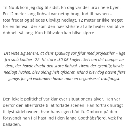
Til Nuuk kom jeg dog til sidst. En dag var der uro i hele byen.
En 12 meter lang finhval var netop bragt ind til havnen –
totalfredet og således ulovligt nedlagt. 12 meter er ikke meget
for en finhval, der som den næststørste af alle hvaler kan blive
dobbelt så lang. Kun blåhvalen kan blive større.
Det viste sig senere, at dens spæklag var fyldt med projektiler – lige
fra små kaliber .22
til store .30-06 kugler. Selv om det næppe var
dem, der havde dræbt den store finhval. Hvem der egentlig havde
nedlagt hvalen, blev aldrig helt afklaret. Island blev dog nævnt flere
gange, for på vulkanøen havde man en organiseret hvalfangst.
Den lokale politichef var klar over situationens alvor. Han var
derfor den allerførste til at forlade scenen. Han fortrak hurtigt
til lystbådehavnen, hvor hans egen båd lå. Ombord på den
forsvandt han i al hast ind i den lange Godthåbsfjord. Væk fra
balladen.