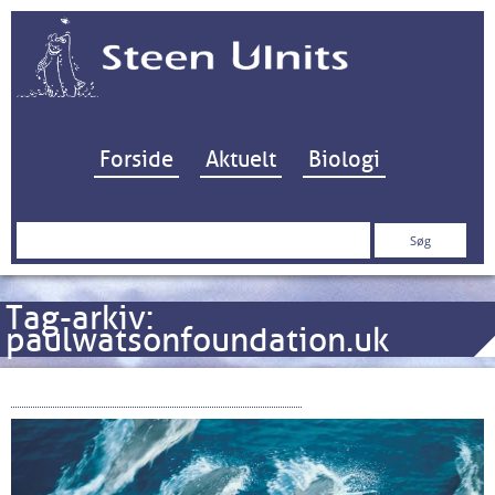
Hop til indhold
Forside
Aktuelt
Biologi
Søg
efter:
Tag-arkiv:
paulwatsonfoundation.uk
Storpolitik om kæmpehvaler