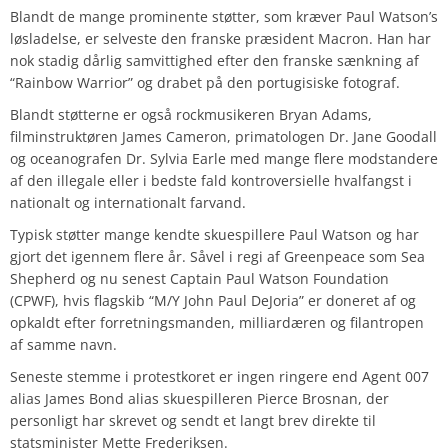
Blandt de mange prominente støtter, som kræver Paul Watson’s
løsladelse, er selveste den franske præsident Macron. Han har
nok stadig dårlig samvittighed efter den franske sænkning af
“Rainbow Warrior” og drabet på den portugisiske fotograf.
Blandt støtterne er også rockmusikeren Bryan Adams,
filminstruktøren James Cameron, primatologen Dr. Jane Goodall
og oceanografen Dr. Sylvia Earle med mange flere modstandere
af den illegale eller i bedste fald kontroversielle hvalfangst i
nationalt og internationalt farvand.
Typisk støtter mange kendte skuespillere Paul Watson og har
gjort det igennem flere år. Såvel i regi af Greenpeace som Sea
Shepherd og nu senest Captain Paul Watson Foundation
(CPWF), hvis flagskib “M/Y John Paul DeJoria” er doneret af og
opkaldt efter forretningsmanden, milliardæren og filantropen
af samme navn.
Seneste stemme i protestkoret er ingen ringere end Agent 007
alias James Bond alias skuespilleren Pierce Brosnan, der
personligt har skrevet og sendt et langt brev direkte til
statsminister Mette Frederiksen.