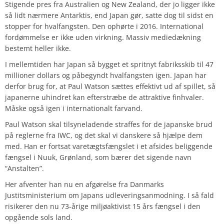
Stigende pres fra Australien og New Zealand, der jo ligger ikke
så lidt nærmere Antarktis, end Japan gør, satte dog til sidst en
stopper for hvalfangsten. Den ophørte i 2016. International
fordømmelse er ikke uden virkning. Massiv mediedækning
bestemt heller ikke.
I mellemtiden har Japan så bygget et spritnyt fabriksskib til 47
millioner dollars og påbegyndt hvalfangsten igen. Japan har
derfor brug for, at Paul Watson sættes effektivt ud af spillet, så
japanerne uhindret kan efterstræbe de attraktive finhvaler.
Måske også igen i internationalt farvand.
Paul Watson skal tilsyneladende straffes for de japanske brud
på reglerne fra IWC, og det skal vi danskere så hjælpe dem
med. Han er fortsat varetægtsfængslet i et afsides beliggende
fængsel i Nuuk, Grønland, som bærer det sigende navn
“Anstalten”.
Her afventer han nu en afgørelse fra Danmarks
Justitsministerium om Japans udleveringsanmodning. I så fald
risikerer den nu 73-årige miljøaktivist 15 års fængsel i den
opgående sols land.