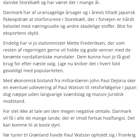
danske Storebælt og har været det i mange år.
Danmark har af uransagelige årsager og i årevis tilladt japansk
fiskeopdræt at storforurene i Storebælt, der i forvejen er hårdt
belastet med næringssalte og andre skadelige stoffer. Blot for
eksportens skyld.
Endelig har vi jo statsminister Mette Frederiksen, der som
resten af regeringen gerne vil holde sig gode venner med de
berømte nordatlantiske mandater. Dem kunne hun jo få god
brug for efter næste valg. Lige nu kniber det i hvert fald
gevaldigt med populariteten.
Med økonomisk bistand fra milliardæren John Paul DeJoria sker
en eventuel udlevering af Paul Watson til retsforfølgelse i Japan
dog næppe uden langvarige sværdslag og massiv juridisk
modstand.
For slet ikke at tale om den megen negative omtale, Danmark
vil få i alle de mange lande, der er imod fortsat hvalfangst. Det
kan komme til at koste dyrt.
Før turen til Grønland havde Paul Watson opholdt sig i Frankrig