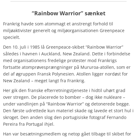
“Rainbow Warrior” sænket
Frankrig havde som atommagt et anstrengt forhold til
miljøaktivister generelt og miljøorganisationen Greenpeace
specielt.
Den 10. juli i 1985 lå Greenpeace-skibet “Rainbow Warrior”
således i havnen i Auckland, New Zealand. Dette i forbindelse
med organisationens fredelige protester mod Frankrigs
fortsatte atomprøvesprængninger på Mururoa-atollen, som er
del af øgruppen Fransk Polynesien. Atollen ligger nordøst for
New Zealand – meget langt fra Frankrig.
Her gik den franske efterretningstjeneste i hidtil uhørt grad
over stregen. De placerede to bomber – dog ikke nukleare –
under vandlinjen på “Rainbow Warrior” og detonerede begge.
Den første udrettede kun materiel skade og lavede et stort hul i
skroget. Den anden slog den portugisiske fotograf Fernando
Pereira fra Portugal ihjel.
Han var besætningsmedlem og netop gået tilbage til skibet for