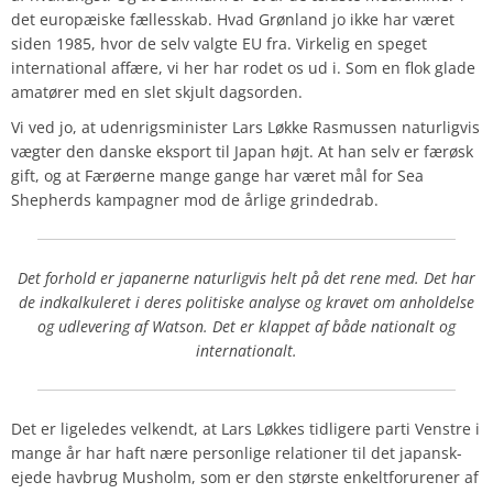
det europæiske fællesskab. Hvad Grønland jo ikke har været
siden 1985, hvor de selv valgte EU fra. Virkelig en speget
international affære, vi her har rodet os ud i. Som en flok glade
amatører med en slet skjult dagsorden.
Vi ved jo, at udenrigsminister Lars Løkke Rasmussen naturligvis
vægter den danske eksport til Japan højt. At han selv er færøsk
gift, og at Færøerne mange gange har været mål for Sea
Shepherds kampagner mod de årlige grindedrab.
Det forhold er japanerne naturligvis helt på det rene med. Det har
de indkalkuleret i deres politiske analyse og kravet om anholdelse
og udlevering af Watson. Det er klappet af både nationalt og
internationalt.
Det er ligeledes velkendt, at Lars Løkkes tidligere parti Venstre i
mange år har haft nære personlige relationer til det japansk-
ejede havbrug Musholm, som er den største enkeltforurener af