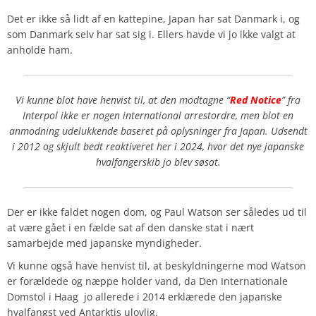
Det er ikke så lidt af en kattepine, Japan har sat Danmark i, og
som Danmark selv har sat sig i. Ellers havde vi jo ikke valgt at
anholde ham.
Vi kunne blot have henvist til, at den modtagne “
Red Notice
” fra
Interpol ikke er nogen international arrestordre, men blot en
anmodning udelukkende baseret på oplysninger fra Japan. Udsendt
i 2012 og skjult bedt reaktiveret her i 2024, hvor det nye japanske
hvalfangerskib jo blev søsat.
Der er ikke faldet nogen dom, og Paul Watson ser således ud til
at være gået i en fælde sat af den danske stat i nært
samarbejde med japanske myndigheder.
Vi kunne også have henvist til, at beskyldningerne mod Watson
er forældede og næppe holder vand, da Den Internationale
Domstol i Haag jo allerede i 2014 erklærede den japanske
hvalfangst ved Antarktis ulovlig.