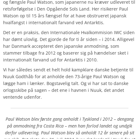
og fængsle Paul Watson, som japanerne nu kræver udleveret til
retsforfølgelse i Den Opgående Sols Land. Her risikerer Paul
Watson op til 15 års fængsel for at have obstrueret japansk
hvalfangst i internationalt farvand ved Antarktis.
Det er en praksis, den Internationale Hvalkommision IWC siden
har dømt ulovlig. Det gjorde de for ti år siden – i 2014. Alligevel
har Danmark accepteret den japanske anmodning, som
stammer tilbage fra 2012 og baserer sig på hændelser sket i
internationalt farvand ud for Antarktis i 2010.
Vi har således sendt et helt hold kampklare danske betjente til
Nuuk Godthåb for at anholde den 73-årige Paul Watson og
lægge ham i lænker. Bogstavelig talt. Og vi har sat to danske
orlogsskibe på sagen – det ene i havnen i Nuuk, det andet
ventende udenfor.
Paul Watson blev første gang anholdt i Tyskland i 2012 – dengang
på anmodning fra Costa Rica – men han forlod landet og undgik
derfor udlevering. Paul Watson blev så anholdt 12 år senere på sit