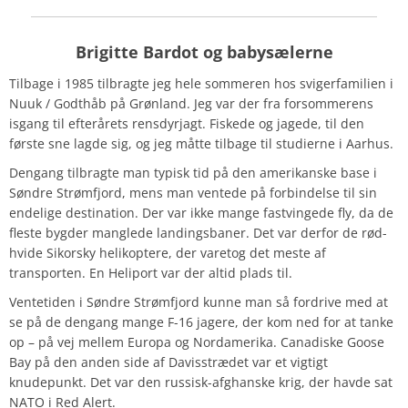
Brigitte Bardot og babysælerne
Tilbage i 1985 tilbragte jeg hele sommeren hos svigerfamilien i
Nuuk / Godthåb på Grønland. Jeg var der fra forsommerens
isgang til efterårets rensdyrjagt. Fiskede og jagede, til den
første sne lagde sig, og jeg måtte tilbage til studierne i Aarhus.
Dengang tilbragte man typisk tid på den amerikanske base i
Søndre Strømfjord, mens man ventede på forbindelse til sin
endelige destination. Der var ikke mange fastvingede fly, da de
fleste bygder manglede landingsbaner. Det var derfor de rød-
hvide Sikorsky helikoptere, der varetog det meste af
transporten. En Heliport var der altid plads til.
Ventetiden i Søndre Strømfjord kunne man så fordrive med at
se på de dengang mange F-16 jagere, der kom ned for at tanke
op – på vej mellem Europa og Nordamerika. Canadiske Goose
Bay på den anden side af Davisstrædet var et vigtigt
knudepunkt. Det var den russisk-afghanske krig, der havde sat
NATO i Red Alert.