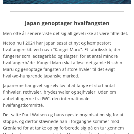
Japan genoptager hvalfangsten
Men otte år senere viste det sig alligevel ikke at være tilfældet.
Netop nu i 2024 har Japan søsat et nyt og kæmpestort
hvalfangerskib ved navn “Kangei Maru”. Et fabriksskib, der
fungerer som ledsagerbåd og slagteri for et antal mindre
hvalfangerbåde. Kangei Maru skal afløse det gamle Nisshin
Maru og genoptage fangsten af store hvaler til det evigt
hvalkød-hungrende japanske marked.
Japanerne har givet sig selv lov til at fange et stort antal
finhvaler, rethvaler, brydeshvaler og sejhvaler. Uden om
anbefalingerne fra IWC, den internationale
hvalfangstkommitté.
Det satte Paul Watson og hans nyeste organisation sig for at
stoppe, og derfor stævnede han i forgangne sommer mod
Grønland for at tanke op og forberede sig på en tur gennem