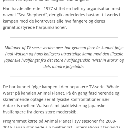
Han havde allerede i 1977 stiftet en helt ny organisation med
navnet “Sea Shepherd”, der gik anderledes bastant til værks i
kampen mod de kontroversielle hvalfangere og deres
granatudstyrede harpunkanoner.
Millioner af TV-seere verden over har gennem flere år kunnet følge
Paul Watson og hans kollegers utrættelige kamp mod den illegale
japanske hvalfangst fra det store hvalfangerskib “Nisshin Maru“ og
dets mindre følgebåde.
De har kunnet følge kampen i den populære TV-serie “Whale
Wars” på kanalen Animal Planet. På én gang fascinerende og
skræmmende optagelser af fysiske konfrontationer nær
Antarktis mellem Watson’s miljøaktivister og japanske
hvalfangere fra deres store moderskib.
Programmet kørte på Animal Planet i syv sæsoner fra 2008-
2015. Japan stoppede sin hvalfangst i internationalt farvand i