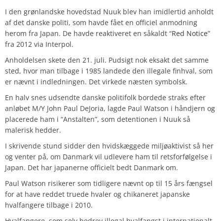
I den grønlandske hovedstad Nuuk blev han imidlertid anholdt
af det danske politi, som havde fået en officiel anmodning
herom fra Japan. De havde reaktiveret en såkaldt “
Red Notice
”
fra 2012 via Interpol.
Anholdelsen skete den 21. juli. Pudsigt nok eksakt det samme
sted, hvor man tilbage i 1985 landede den illegale finhval, som
er nævnt i indledningen. Det virkede næsten symbolsk.
En halv snes udsendte danske politifolk bordede straks efter
anløbet M/Y John Paul DeJoria, lagde Paul Watson i håndjern og
placerede ham i “Anstalten”, som detentionen i Nuuk så
malerisk hedder.
I skrivende stund sidder den hvidskæggede miljøaktivist så her
og venter på, om Danmark vil udlevere ham til retsforfølgelse i
Japan. Det har japanerne officielt bedt Danmark om.
Paul Watson risikerer som tidligere nævnt op til 15 års fængsel
for at have reddet truede hvaler og chikaneret japanske
hvalfangere tilbage i 2010.
Hvalfangere, som selv bedrev illegal hvalfangst i internationalt