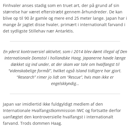
Finhvaler anses stadig som en truet art, der på grund af sin
størrelse har været efterstræbt gennem århundreder. De kan
blive op til 90 år gamle og mere end 25 meter lange. Japan har i
mange år jagtet disse hvaler, primært i internationalt farvand i
det sydligste Stillehav nær Antarktis.
En yderst kontroversiel aktivitet, som i 2014 blev dømt illegal af Den
Internationale Domstol i hollandske Haag. Japanerne havde længe
dækket sig ind under, at der skam var tale om hvalfangst til
“videnskabelige formål”, hvilket også Island tidligere har gjort.
“Research” rimer jo lidt om “Rescue”, hvis man ikke er
engelskkyndig…
Japan var imidlertid ikke fuldgyldigt medlem af den
Internationale Hvalfangstkommission IWC og fortsatte derfor
uanfægtet den kontroversielle hvalfangst i internationalt
farvand. Trods dommen Haag.