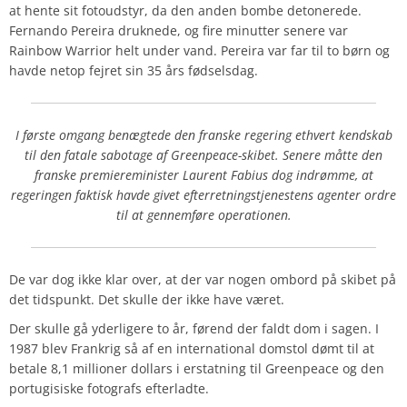
at hente sit fotoudstyr, da den anden bombe detonerede.
Fernando Pereira druknede, og fire minutter senere var
Rainbow Warrior helt under vand. Pereira var far til to børn og
havde netop fejret sin 35 års fødselsdag.
I første omgang benægtede den franske regering ethvert kendskab
til den fatale sabotage af Greenpeace-skibet. Senere måtte den
franske premiereminister Laurent Fabius dog indrømme, at
regeringen faktisk havde givet efterretningstjenestens agenter ordre
til at gennemføre operationen.
De var dog ikke klar over, at der var nogen ombord på skibet på
det tidspunkt. Det skulle der ikke have været.
Der skulle gå yderligere to år, førend der faldt dom i sagen. I
1987 blev Frankrig så af en international domstol dømt til at
betale 8,1 millioner dollars i erstatning til Greenpeace og den
portugisiske fotografs efterladte.