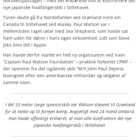
Nordvestpassagen – med det erklærede mål at konfrontere det
nye japanske hvalfangerskib i Stillehavet.
Turen skulle gå fra Nordatlanten ved Grønland nord om
Canada til Stillehavet ved Alaska. Paul Watson var i
mellemtiden raget uklar med Sea Shepherd, som havde sat
ham uden for døren i hans egen virksomhed. Lidt som Steve
Jobs blev det i Apple.
Han havde derfor startet en helt ny organisation ved navn
“Captain Paul Watson Foundation” – praktisk forkortet CPWF –
der opererer fra det isgående skib “M/Y John Paul DeJoria.
Navngivet efter den amerikanske milliardær og velgører af
samme navn.
I det 33 meter lange sponsorskib var Watson stævnet til Grønland
for at tanke op til fornyet kamp. Angiveligt med 24 mand ombord.
Han havde offentligt erklæret, at man ville konfrontere det nye
japanske hvalfangerskib i Stillehavet.