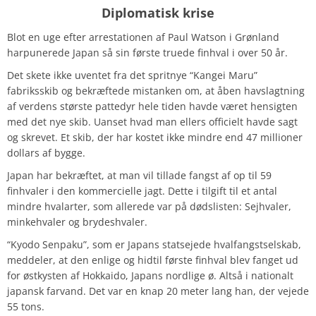
Diplomatisk krise
Blot en uge efter arrestationen af Paul Watson i Grønland
harpunerede Japan så sin første truede finhval i over 50 år.
Det skete ikke uventet fra det spritnye “Kangei Maru”
fabriksskib og bekræftede mistanken om, at åben havslagtning
af verdens største pattedyr hele tiden havde været hensigten
med det nye skib. Uanset hvad man ellers officielt havde sagt
og skrevet. Et skib, der har kostet ikke mindre end 47 millioner
dollars af bygge.
Japan har bekræftet, at man vil tillade fangst af op til 59
finhvaler i den kommercielle jagt. Dette i tilgift til et antal
mindre hvalarter, som allerede var på dødslisten: Sejhvaler,
minkehvaler og brydeshvaler.
“Kyodo Senpaku”, som er Japans statsejede hvalfangstselskab,
meddeler, at den enlige og hidtil første finhval blev fanget ud
for østkysten af ​​Hokkaido, Japans nordlige ø. Altså i nationalt
japansk farvand. Det var en knap 20 meter lang han, der vejede
55 tons.