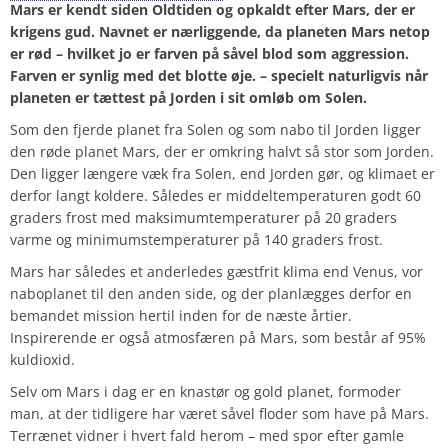
Mars er kendt siden Oldtiden og opkaldt efter Mars, der er
krigens gud. Navnet er nærliggende, da planeten Mars netop
er rød – hvilket jo er farven på såvel blod som aggression.
Farven er synlig med det blotte øje. – specielt naturligvis når
planeten er tættest på Jorden i sit omløb om Solen.
Som den fjerde planet fra Solen og som nabo til Jorden ligger
den røde planet Mars, der er omkring halvt så stor som Jorden.
Den ligger længere væk fra Solen, end Jorden gør, og klimaet er
derfor langt koldere. Således er middeltemperaturen godt 60
graders frost med maksimumtemperaturer på 20 graders
varme og minimumstemperaturer på 140 graders frost.
Mars har således et anderledes gæstfrit klima end Venus, vor
naboplanet til den anden side, og der planlægges derfor en
bemandet mission hertil inden for de næste årtier.
Inspirerende er også atmosfæren på Mars, som består af 95%
kuldioxid.
Selv om Mars i dag er en knastør og gold planet, formoder
man, at der tidligere har været såvel floder som have på Mars.
Terrænet vidner i hvert fald herom – med spor efter gamle