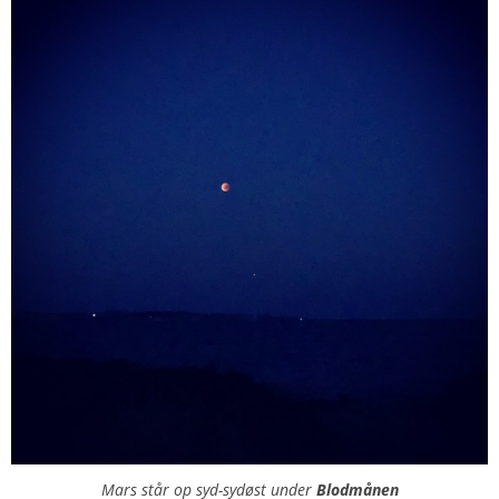
Mars står op syd-sydøst under
Blodmånen