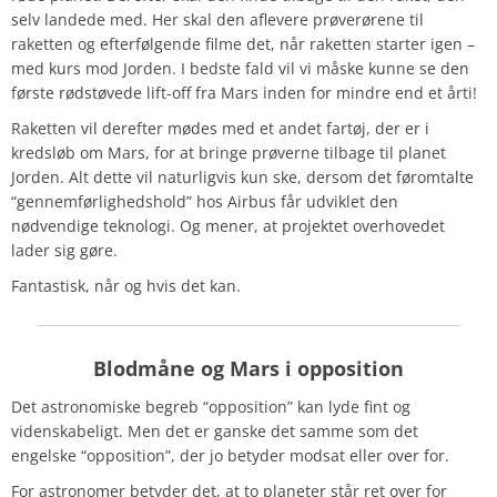
selv landede med. Her skal den aflevere prøverørene til
raketten og efterfølgende filme det, når raketten starter igen –
med kurs mod Jorden. I bedste fald vil vi måske kunne se den
første rødstøvede lift-off fra Mars inden for mindre end et årti!
Raketten vil derefter mødes med et andet fartøj, der er i
kredsløb om Mars, for at bringe prøverne tilbage til planet
Jorden. Alt dette vil naturligvis kun ske, dersom det føromtalte
“gennemførlighedshold” hos Airbus får udviklet den
nødvendige teknologi. Og mener, at projektet overhovedet
lader sig gøre.
Fantastisk, når og hvis det kan.
Blodmåne og Mars i opposition
Det astronomiske begreb “opposition” kan lyde fint og
videnskabeligt. Men det er ganske det samme som det
engelske “opposition”, der jo betyder modsat eller over for.
For astronomer betyder det, at to planeter står ret over for