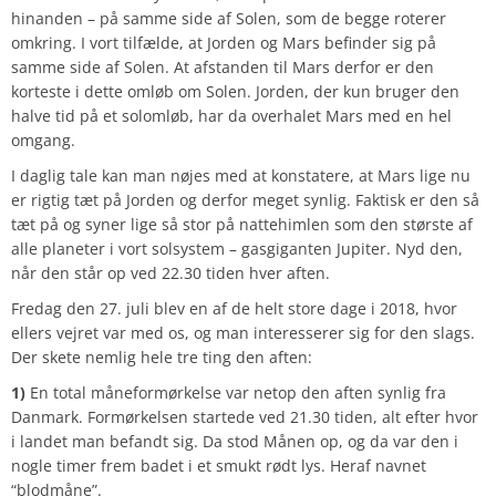
hinanden – på samme side af Solen, som de begge roterer
omkring. I vort tilfælde, at Jorden og Mars befinder sig på
samme side af Solen. At afstanden til Mars derfor er den
korteste i dette omløb om Solen. Jorden, der kun bruger den
halve tid på et solomløb, har da overhalet Mars med en hel
omgang.
I daglig tale kan man nøjes med at konstatere, at Mars lige nu
er rigtig tæt på Jorden og derfor meget synlig. Faktisk er den så
tæt på og syner lige så stor på nattehimlen som den største af
alle planeter i vort solsystem – gasgiganten Jupiter. Nyd den,
når den står op ved 22.30 tiden hver aften.
Fredag den 27. juli blev en af de helt store dage i 2018, hvor
ellers vejret var med os, og man interesserer sig for den slags.
Der skete nemlig hele tre ting den aften:
1)
En total måneformørkelse var netop den aften synlig fra
Danmark. Formørkelsen startede ved 21.30 tiden, alt efter hvor
i landet man befandt sig. Da stod Månen op, og da var den i
nogle timer frem badet i et smukt rødt lys. Heraf navnet
“blodmåne”.