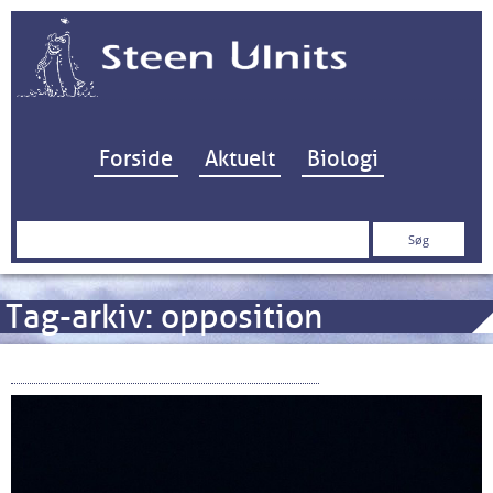
Hop til indhold
Forside
Aktuelt
Biologi
Søg
efter:
Tag-arkiv:
opposition
Måneformørkelse – blodmåne