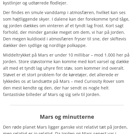
kystlinjer og udtørrede flodlejer.
Der findes en smule vanddamp i atmosfæren, hvilket kan ses
som højtliggende skyer. I dalene kan der forekomme tynd tåge,
og jorden dækkes om vinteren af et tyndt lag frost. Kort sagt
forhold, der minder ganske meget om dem, vi har på Jorden.
Den megen kuldioxid i atmosfæren fryser til sne, der skiftevis
dækker den sydlige og nordlige polkappe.
Middeltrykket på Mars er under 10 millibar – mod 1.000 her på
Jorden. Store støvstorme kan komme med kort varsel og dække
alt med et tyndt lag uhyre fint støv, som kommer ind overalt.
Støvet er et stort problem for de køretøjer, det allerede er
lykkedes os at landsætte på Mars – med Curiosity Rover som
den mest kendte og den, der har sendt os nogle helt
fantastiske billeder af Mars og sig selv til Jorden.
Mars og minutterne
Den røde planet Mars ligger ganske vist relativt tæt på Jorden,
men relativt er jo relativt. Da Jorden og Mars senest var i