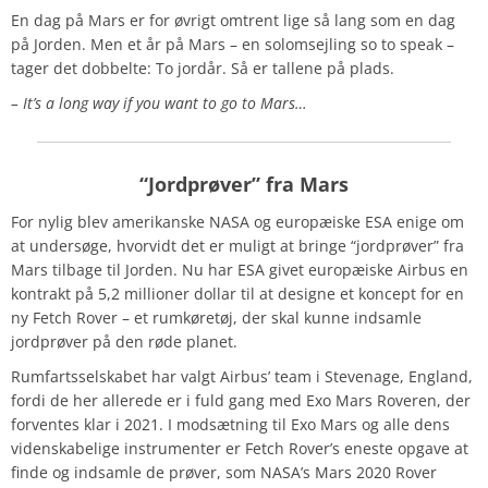
En dag på Mars er for øvrigt omtrent lige så lang som en dag
på Jorden. Men et år på Mars – en solomsejling so to speak –
tager det dobbelte: To jordår. Så er tallene på plads.
– It’s a long way if you want to go to Mars…
“Jordprøver” fra Mars
For nylig blev amerikanske NASA og europæiske ESA enige om
at undersøge, hvorvidt det er muligt at bringe “jordprøver” fra
Mars tilbage til Jorden. Nu har ESA givet europæiske Airbus en
kontrakt på 5,2 millioner dollar til at designe et koncept for en
ny Fetch Rover – et rumkøretøj, der skal kunne indsamle
jordprøver på den røde planet.
Rumfartsselskabet har valgt Airbus’ team i Stevenage, England,
fordi de her allerede er i fuld gang med Exo Mars Roveren, der
forventes klar i 2021. I modsætning til Exo Mars og alle dens
videnskabelige instrumenter er Fetch Rover’s eneste opgave at
finde og indsamle de prøver, som NASA’s Mars 2020 Rover