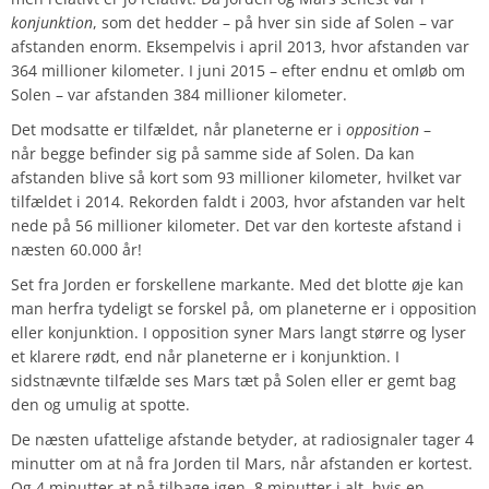
konjunktion
, som det hedder – på hver sin side af Solen – var
afstanden enorm. Eksempelvis i april 2013, hvor afstanden var
364 millioner kilometer. I juni 2015 – efter endnu et omløb om
Solen – var afstanden 384 millioner kilometer.
Det modsatte er tilfældet, når planeterne er i
opposition
–
når begge befinder sig på samme side af Solen. Da kan
afstanden blive så kort som 93 millioner kilometer, hvilket var
tilfældet i 2014. Rekorden faldt i 2003, hvor afstanden var helt
nede på 56 millioner kilometer. Det var den korteste afstand i
næsten 60.000 år!
Set fra Jorden er forskellene markante. Med det blotte øje kan
man herfra tydeligt se forskel på, om planeterne er i opposition
eller konjunktion. I opposition syner Mars langt større og lyser
et klarere rødt, end når planeterne er i konjunktion. I
sidstnævnte tilfælde ses Mars tæt på Solen eller er gemt bag
den og umulig at spotte.
De næsten ufattelige afstande betyder, at radiosignaler tager 4
minutter om at nå fra Jorden til Mars, når afstanden er kortest.
Og 4 minutter at nå tilbage igen. 8 minutter i alt, hvis en