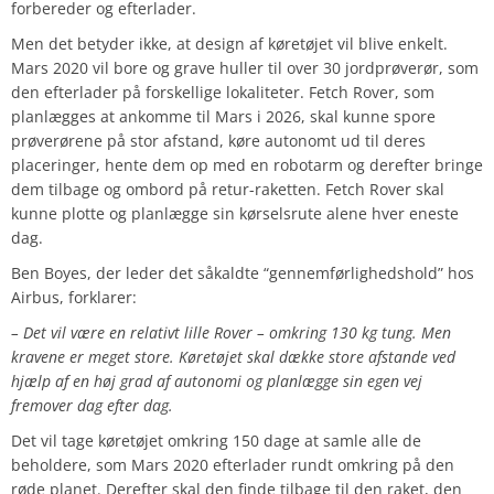
forbereder og efterlader.
Men det betyder ikke, at design af køretøjet vil blive enkelt.
Mars 2020 vil bore og grave huller til over 30 jordprøverør, som
den efterlader på forskellige lokaliteter. Fetch Rover, som
planlægges at ankomme til Mars i 2026, skal kunne spore
prøverørene på stor afstand, køre autonomt ud til deres
placeringer, hente dem op med en robotarm og derefter bringe
dem tilbage og ombord på retur-raketten. Fetch Rover skal
kunne plotte og planlægge sin kørselsrute alene hver eneste
dag.
Ben Boyes, der leder det såkaldte “gennemførlighedshold” hos
Airbus, forklarer:
– Det vil være en relativt lille Rover – omkring 130 kg tung. Men
kravene er meget store. Køretøjet skal dække store afstande ved
hjælp af en høj grad af autonomi og planlægge sin egen vej
fremover dag efter dag.
Det vil tage køretøjet omkring 150 dage at samle alle de
beholdere, som Mars 2020 efterlader rundt omkring på den
røde planet. Derefter skal den finde tilbage til den raket, den