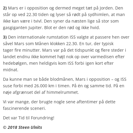
2)
Mars er i opposition og dermed meget tæt på Jorden. Den
står op ved 22.30 tiden og lyser så rødt på sydhimlen, at man
ikke kan være i tvivl. Den syner da næsten lige så stor som
gasgiganten Jupiter. Blot er den rød og ikke hvid.
3)
Den internationale rumstation ISS valgte at passere hen over
såvel Mars som Månen klokken 22.30. En tur, der typisk
tager fire minutter. Mars var på det tidspunkt og flere steder i
landet endnu ikke kommet højt nok op over varmedisen efter
hedebølgen, men heldigvis kom ISS forbi igen kort efter
midnat.
Da kunne man se både blodmånen, Mars i opposition – og ISS
suse forbi med 26.000 km i timen. På én og samme tid. På en
nøje afgrænset del af himmelrummet.
Vi var mange, der brugte nogle sene aftentimer på dette
fascinerende sceneri.
Det var Tid til Forundring!
© 2018 Steen Ulnits