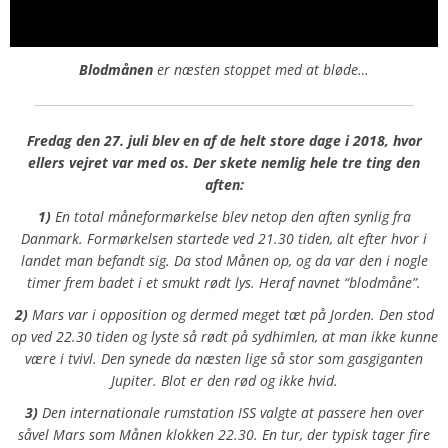
Blodmånen
er næsten stoppet med at bløde…
Fredag den 27. juli blev en af de helt store dage i 2018, hvor
ellers vejret var med os. Der skete nemlig hele tre ting den
aften:
1)
En total måneformørkelse blev netop den aften synlig fra
Danmark. Formørkelsen startede ved 21.30 tiden, alt efter hvor i
landet man befandt sig. Da stod Månen op, og da var den i nogle
timer frem badet i et smukt rødt lys. Heraf navnet “blodmåne”.
2)
Mars var i opposition og dermed meget tæt på Jorden. Den stod
op ved 22.30 tiden og lyste så rødt på sydhimlen, at man ikke kunne
være i tvivl. Den synede da næsten lige så stor som gasgiganten
Jupiter. Blot er den rød og ikke hvid.
3)
Den internationale rumstation ISS valgte at passere hen over
såvel Mars som Månen klokken 22.30. En tur, der typisk tager fire