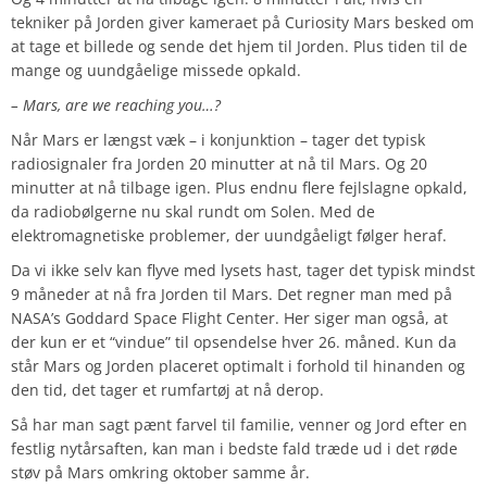
tekniker på Jorden giver kameraet på Curiosity Mars besked om
at tage et billede og sende det hjem til Jorden. Plus tiden til de
mange og uundgåelige missede opkald.
– Mars, are we reaching you…?
Når Mars er længst væk – i konjunktion – tager det typisk
radiosignaler fra Jorden 20 minutter at nå til Mars. Og 20
minutter at nå tilbage igen. Plus endnu flere fejlslagne opkald,
da radiobølgerne nu skal rundt om Solen. Med de
elektromagnetiske problemer, der uundgåeligt følger heraf.
Da vi ikke selv kan flyve med lysets hast, tager det typisk mindst
9 måneder at nå fra Jorden til Mars. Det regner man med på
NASA’s Goddard Space Flight Center. Her siger man også, at
der kun er et “vindue” til opsendelse hver 26. måned. Kun da
står Mars og Jorden placeret optimalt i forhold til hinanden og
den tid, det tager et rumfartøj at nå derop.
Så har man sagt pænt farvel til familie, venner og Jord efter en
festlig nytårsaften, kan man i bedste fald træde ud i det røde
støv på Mars omkring oktober samme år.