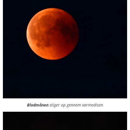
Blodmånen
stiger op gennem varmedisen