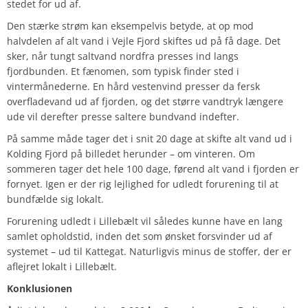
stedet for ud af.
Den stærke strøm kan eksempelvis betyde, at op mod
halvdelen af alt vand i Vejle Fjord skiftes ud på få dage. Det
sker, når tungt saltvand nordfra presses ind langs
fjordbunden. Et fænomen, som typisk finder sted i
vintermånederne. En hård vestenvind presser da fersk
overfladevand ud af fjorden, og det større vandtryk længere
ude vil derefter presse saltere bundvand indefter.
På samme måde tager det i snit 20 dage at skifte alt vand ud i
Kolding Fjord på billedet herunder – om vinteren. Om
sommeren tager det hele 100 dage, førend alt vand i fjorden er
fornyet. Igen er der rig lejlighed for udledt forurening til at
bundfælde sig lokalt.
Forurening udledt i Lillebælt vil således kunne have en lang
samlet opholdstid, inden det som ønsket forsvinder ud af
systemet – ud til Kattegat. Naturligvis minus de stoffer, der er
aflejret lokalt i Lillebælt.
Konklusionen