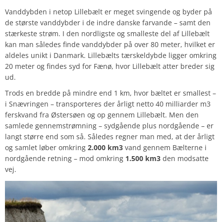
Vanddybden i netop Lillebælt er meget svingende og byder på
de største vanddybder i de indre danske farvande – samt den
stærkeste strøm. I den nordligste og smalleste del af Lillebælt
kan man således finde vanddybder på over 80 meter, hvilket er
aldeles unikt i Danmark. Lillebælts tærskeldybde ligger omkring
20 meter og findes syd for Fænø, hvor Lillebælt atter breder sig
ud.
Trods en bredde på mindre end 1 km, hvor bæltet er smallest –
i Snævringen – transporteres der årligt netto 40 milliarder m3
ferskvand fra Østersøen og op gennem Lillebælt. Men den
samlede gennemstrømning – sydgående plus nordgående – er
langt større end som så. Således regner man med, at der årligt
og samlet løber omkring
2.000 km
3
vand gennem Bælterne i
nordgående retning – mod omkring
1.500 km
3
den modsatte
vej.