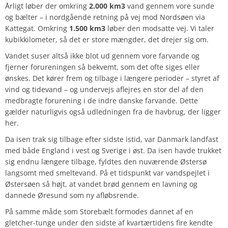
Årligt løber der omkring
2.000 km3
vand gennem vore sunde
og bælter – i nordgående retning på vej mod Nordsøen via
Kattegat. Omkring
1.500 km3
løber den modsatte vej. Vi taler
kubikkilometer, så det er store mængder, det drejer sig om.
Vandet suser altså ikke blot ud gennem vore farvande og
fjerner forureningen så bekvemt, som det ofte siges eller
ønskes. Det kører frem og tilbage i længere perioder – styret af
vind og tidevand – og undervejs aflejres en stor del af den
medbragte forurening i de indre danske farvande. Dette
gælder naturligvis også udledningen fra de havbrug, der ligger
her.
Da isen trak sig tilbage efter sidste istid, var Danmark landfast
med både England i vest og Sverige i øst. Da isen havde trukket
sig endnu længere tilbage, fyldtes den nuværende Østersø
langsomt med smeltevand. På et tidspunkt var vandspejlet i
Østersøen så højt, at vandet brød gennem en lavning og
dannede Øresund som ny afløbsrende.
På samme måde som Storebælt formodes dannet af en
gletcher-tunge under den sidste af kvartærtidens fire kendte