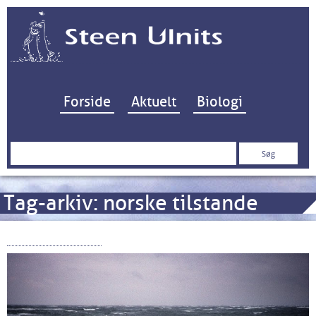
Hop til indhold
Forside
Aktuelt
Biologi
Søg
efter:
Tag-arkiv:
norske tilstande
Strøm og Stille