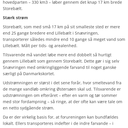
hovedparten – 330 km3 – løber gennem det knap 17 km brede
Storebælt.
Stærk strøm
Storebælt, som med små 17 km på sit smalleste sted er mere
end 25 gange bredere end Lillebælt i Snævringen,
transporterer således mindre end 10 gange så meget vand som
Lillebælt. Målt per tids- og arealenhed.
Tilsvarende må vandet løbe mere end dobbelt så hurtigt
gennem Lillebælt som gennem Storebælt. Dette gør i sig selv
Snævringen med omkringliggende farvand til noget ganske
særligt på Danmarkskortet.
Udstrømningen er størst i det sene forår, hvor smeltevand fra
de mange vandløb omkring Østersøen skal ud. Tilsvarende er
udstrømningen om efteråret – efter en varm og tør sommer
med stor fordampning – så ringe, at der ofte kan være tale om
en netto sydgående strøm.
Da er der virkelig basis for, at forureningen kan bundfældes
lokalt. Ellers transporteres indefter i de indre farvande – i