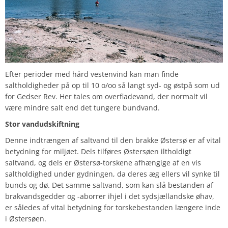
Efter perioder med hård vestenvind kan man finde
saltholdigheder på op til 10 o/oo så langt syd- og østpå som ud
for Gedser Rev. Her tales om overfladevand, der normalt vil
være mindre salt end det tungere bundvand.
Stor vandudskiftning
Denne indtrængen af saltvand til den brakke Østersø er af vital
betydning for miljøet. Dels tilføres Østersøen iltholdigt
saltvand, og dels er Østersø-torskene afhængige af en vis
saltholdighed under gydningen, da deres æg ellers vil synke til
bunds og dø. Det samme saltvand, som kan slå bestanden af
brakvandsgedder og -aborrer ihjel i det sydsjællandske øhav,
er således af vital betydning for torskebestanden længere inde
i Østersøen.