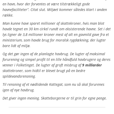
en havn, hvor der forventes at være tilstrækkeligt gode
havnefaciliteter”
. Citat slut. Miljøet kommer således klart i anden
række.
Man kunne have sparet millioner af skattekroner, hvis man blot
havde tegnet en 30 km cirkel rundt om eksisterende havne. Set i det
lys ligner de 3,8 millioner kroner mest af alt en gavmild gave fra et
ministerium, som havde brug for moralsk rygdækning, der lugter
bare lidt af miljø.
Og det gør ingen af de planlagte havbrug. De lugter af maksimal
forurening og simpel profit til en lille håndfuld havbrugere og deres
venner i Folketinget. De lugter af groft misbrug af
9 milliarder
skattekroner, som hidtil er blevet brugt på en bedre
spildevandsrensning.
Til rensning af et nødlidende Kattegat, som nu så skal forurenes
igen af nye havbrug.
Det giver ingen mening. Skatteborgerne er til grin for egne penge.