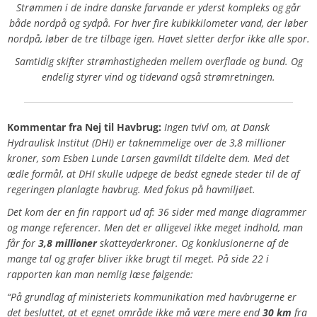
Strømmen i de indre danske farvande er yderst kompleks og går
både nordpå og sydpå. For hver fire kubikkilometer vand, der løber
nordpå, løber de tre tilbage igen. Havet sletter derfor ikke alle spor.
Samtidig skifter strømhastigheden mellem overflade og bund. Og
endelig styrer vind og tidevand også strømretningen.
Kommentar fra
Nej til Havbrug
:
Ingen tvivl om, at Dansk
Hydraulisk Institut (DHI) er taknemmelige over de 3,8 millioner
kroner, som Esben Lunde Larsen gavmildt tildelte dem. Med det
ædle formål, at DHI skulle udpege de bedst egnede steder til de af
regeringen planlagte havbrug. Med fokus på havmiljøet.
Det kom der en fin rapport ud af: 36 sider med mange diagrammer
og mange referencer. Men det er alligevel ikke meget indhold, man
får for
3,8 millioner
skatteyderkroner. Og konklusionerne af de
mange tal og grafer bliver ikke brugt til meget. På side 22 i
rapporten kan man nemlig læse følgende:
“På grundlag af ministeriets kommunikation med havbrugerne er
det besluttet, at et egnet område ikke må være mere end
30 km
fra