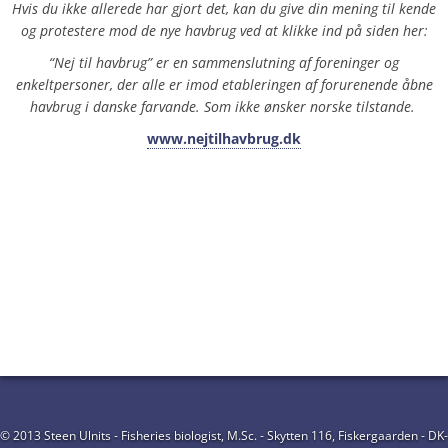
Hvis du ikke allerede har gjort det, kan du give din mening til kende
og protestere mod de nye havbrug ved at klikke ind på siden her:
“Nej til havbrug” er en sammenslutning af foreninger og
enkeltpersoner, der alle er imod etableringen af forurenende åbne
havbrug i danske farvande. Som ikke ønsker norske tilstande.
www.nejtilhavbrug.dk
© 2013 Steen Ulnits - Fisheries biologist, M.Sc. - Skytten 116, Fiskergaarden - DK-