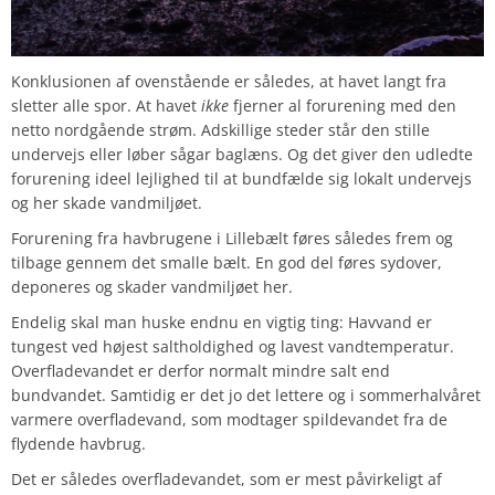
Konklusionen af ovenstående er således, at havet langt fra
sletter alle spor. At havet
ikke
fjerner al forurening med den
netto nordgående strøm. Adskillige steder står den stille
undervejs eller løber sågar baglæns. Og det giver den udledte
forurening ideel lejlighed til at bundfælde sig lokalt undervejs
og her skade vandmiljøet.
Forurening fra havbrugene i Lillebælt føres således frem og
tilbage gennem det smalle bælt. En god del føres sydover,
deponeres og skader vandmiljøet her.
Endelig skal man huske endnu en vigtig ting: Havvand er
tungest ved højest saltholdighed og lavest vandtemperatur.
Overfladevandet er derfor normalt mindre salt end
bundvandet. Samtidig er det jo det lettere og i sommerhalvåret
varmere overfladevand, som modtager spildevandet fra de
flydende havbrug.
Det er således overfladevandet, som er mest påvirkeligt af