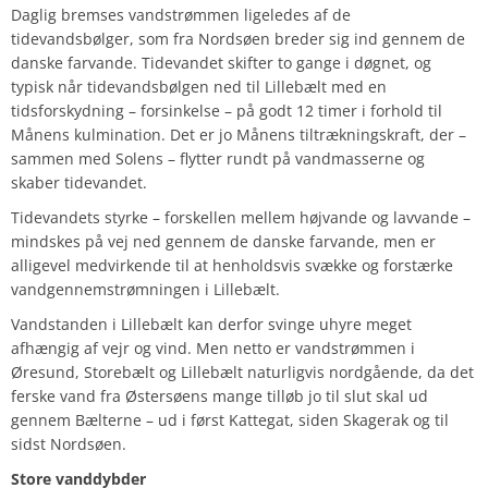
Daglig bremses vandstrømmen ligeledes af de
tidevandsbølger, som fra Nordsøen breder sig ind gennem de
danske farvande. Tidevandet skifter to gange i døgnet, og
typisk når tidevandsbølgen ned til Lillebælt med en
tidsforskydning – forsinkelse – på godt 12 timer i forhold til
Månens kulmination. Det er jo Månens tiltrækningskraft, der –
sammen med Solens – flytter rundt på vandmasserne og
skaber tidevandet.
Tidevandets styrke – forskellen mellem højvande og lavvande –
mindskes på vej ned gennem de danske farvande, men er
alligevel medvirkende til at henholdsvis svække og forstærke
vandgennemstrømningen i Lillebælt.
Vandstanden i Lillebælt kan derfor svinge uhyre meget
afhængig af vejr og vind. Men netto er vandstrømmen i
Øresund, Storebælt og Lillebælt naturligvis nordgående, da det
ferske vand fra Østersøens mange tilløb jo til slut skal ud
gennem Bælterne – ud i først Kattegat, siden Skagerak og til
sidst Nordsøen.
Store vanddybder