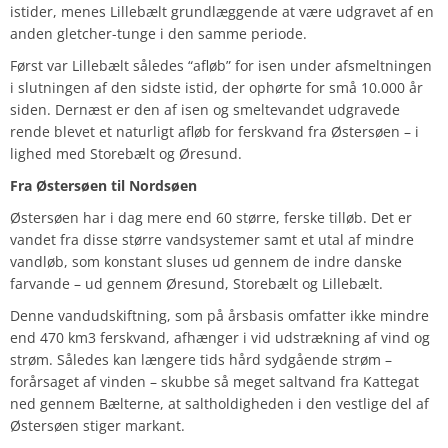
istider, menes Lillebælt grundlæggende at være udgravet af en
anden gletcher-tunge i den samme periode.
Først var Lillebælt således “afløb” for isen under afsmeltningen
i slutningen af den sidste istid, der ophørte for små 10.000 år
siden. Dernæst er den af isen og smeltevandet udgravede
rende blevet et naturligt afløb for ferskvand fra Østersøen – i
lighed med Storebælt og Øresund.
Fra Østersøen til Nordsøen
Østersøen har i dag mere end 60 større, ferske tilløb. Det er
vandet fra disse større vandsystemer samt et utal af mindre
vandløb, som konstant sluses ud gennem de indre danske
farvande – ud gennem Øresund, Storebælt og Lillebælt.
Denne vandudskiftning, som på årsbasis omfatter ikke mindre
end 470 km3 ferskvand, afhænger i vid udstrækning af vind og
strøm. Således kan længere tids hård sydgående strøm –
forårsaget af vinden – skubbe så meget saltvand fra Kattegat
ned gennem Bælterne, at saltholdigheden i den vestlige del af
Østersøen stiger markant.