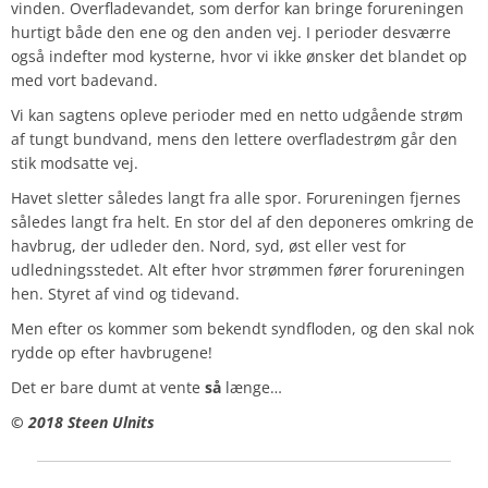
vinden. Overfladevandet, som derfor kan bringe forureningen
hurtigt både den ene og den anden vej. I perioder desværre
også indefter mod kysterne, hvor vi ikke ønsker det blandet op
med vort badevand.
Vi kan sagtens opleve perioder med en netto udgående strøm
af tungt bundvand, mens den lettere overfladestrøm går den
stik modsatte vej.
Havet sletter således langt fra alle spor. Forureningen fjernes
således langt fra helt. En stor del af den deponeres omkring de
havbrug, der udleder den. Nord, syd, øst eller vest for
udledningsstedet. Alt efter hvor strømmen fører forureningen
hen. Styret af vind og tidevand.
Men efter os kommer som bekendt syndfloden, og den skal nok
rydde op efter havbrugene!
Det er bare dumt at vente
så
længe…
© 2018 Steen Ulnits