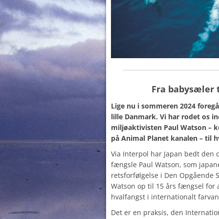
Fra babysæler 
Lige nu i sommeren 2024 foregår 
lille Danmark. Vi har rodet os i
miljøaktivisten Paul Watson – k
på Animal Planet kanalen – til 
Via Interpol har Japan bedt den
fængsle Paul Watson, som japane
retsforfølgelse i Den Opgående S
Watson op til 15 års fængsel for
hvalfangst i internationalt farva
Det er en praksis, den Internat