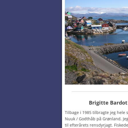
Brigitte Bardo
Tilbage i 1985 tilbragte jeg hel
Nuuk / Godthåb på Grønland. Jeg
til efterårets rensdyrjagt. Fisked