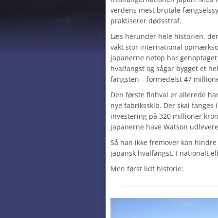
verdens mest brutale fængselssys
praktiserer dødsstraf.
Læs herunder hele historien, der
vakt stor international opmærks
japanerne netop har genoptaget
hvalfangst og sågar bygget et hel
fangsten – formedelst 47 millione
Den første finhval er allerede h
nye fabriksskib. Der skal fanges i
investering på 320 millioner kron
japanerne have Watson udleveret t
Så han ikke fremover kan hindre
japansk hvalfangst. I nationalt el
Men først lidt historie: