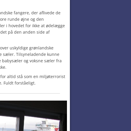
andske fangere, der aflivede de
ore runde øjne og den
er i hovedet for ikke at ødelægge
tedet på den anden side af
over uskyldige grønlandske
ne sæler. Tilsyneladende kunne
e babysæler og voksne sæler fra
kke.
 for altid stå som en miljøterrorist
 Fuldt forståeligt.