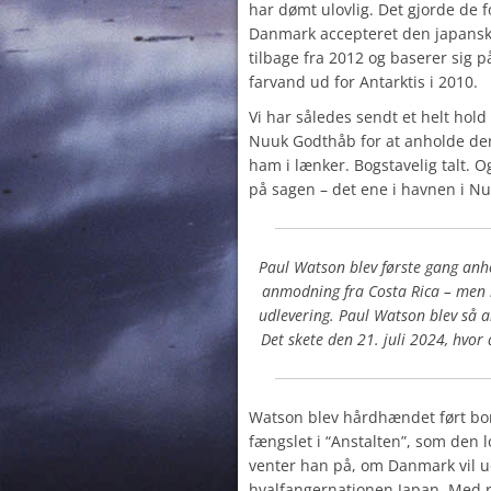
har dømt ulovlig. Det gjorde de fo
Danmark accepteret den japans
tilbage fra 2012 og baserer sig p
farvand ud for Antarktis i 2010.
Vi har således sendt et helt hold
Nuuk Godthåb for at anholde de
ham i lænker. Bogstavelig talt. O
på sagen – det ene i havnen i N
Paul Watson blev første gang anh
anmodning fra Costa Rica – men 
udlevering. Paul Watson blev så a
Det skete den 21. juli 2024, hvor 
Watson blev hårdhændet ført bor
fængslet i “Anstalten”, som den 
venter han på, om Danmark vil ud
hvalfangernationen Japan. Med ri