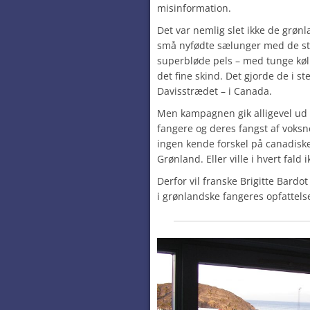
misinformation.
Det var nemlig slet ikke de grønl
små nyfødte sælunger med de st
superbløde pels – med tunge køll
det fine skind. Det gjorde de i s
Davisstrædet – i Canada.
Men kampagnen gik alligevel ud 
fangere og deres fangst af voks
ingen kende forskel på canadisk
Grønland. Eller ville i hvert fald i
Derfor vil franske Brigitte Bardot
i grønlandske fangeres opfattelse.