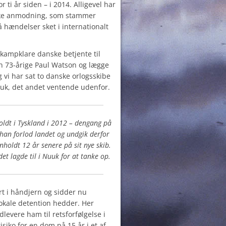
r ti år siden – i 2014. Alligevel har
ke anmodning, som stammer
å hændelser sket i internationalt
 kampklare danske betjente til
n 73-årige Paul Watson og lægge
g vi har sat to danske orlogsskibe
uuk, det andet ventende udenfor.
oldt i Tyskland i 2012 – dengang på
han forlod landet og undgik derfor
nholdt 12 år senere på sit nye skib.
det lagde til i Nuuk for at tanke op.
t i håndjern og sidder nu
lokale detention hedder. Her
levere ham til retsforfølgelse i
siko for en dom på 15 år i et af