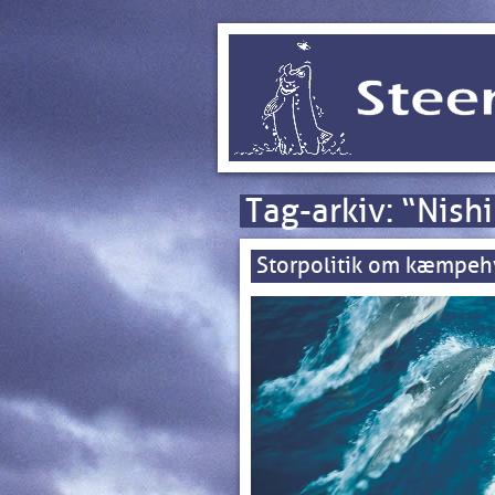
Tag-arkiv:
“Nish
Storpolitik om kæmpeh