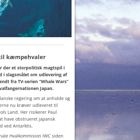
til kæmpehvaler
der et storpolitisk magtspil i
nd i slagsmålet om udlevering af
endt fra TV-serien “Whale Wars”
hvalfangernationen Japan.
 danske regering om at anholde og
rne nu kræver udleveret til
ols Land. Her risikerer Paul
 at have obstrueret japansk
nd ved Antarktis.
ionale Hvalkommision IWC siden