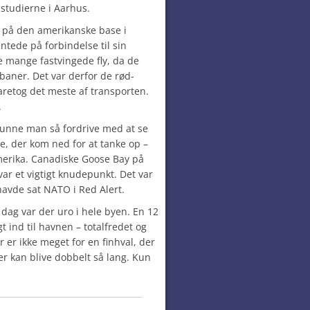
l studierne i Aarhus.
d på den amerikanske base i
tede på forbindelse til sin
ke mange fastvingede fly, da de
baner. Det var derfor de rød-
varetog det meste af transporten.
.
kunne man så fordrive med at se
, der kom ned for at tanke op –
erika. Canadiske Goose Bay på
ar et vigtigt knudepunkt. Det var
havde sat NATO i Red Alert.
n dag var der uro i hele byen. En 12
t ind til havnen – totalfredet og
r er ikke meget for en finhval, der
er kan blive dobbelt så lang. Kun