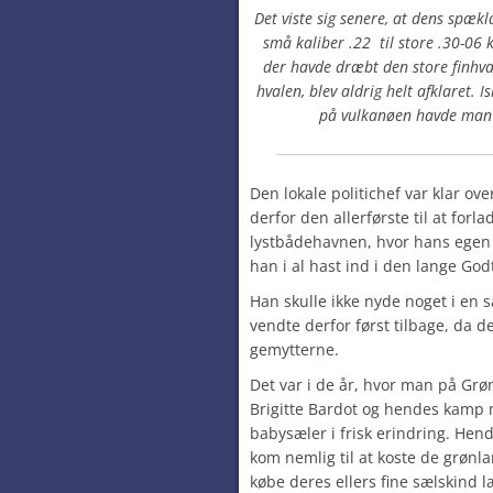
Det viste sig senere, at dens spækla
små kaliber .22
til store .30-06
der havde dræbt den store finhva
hvalen, blev aldrig helt afklaret. 
på vulkanøen havde man 
Den lokale politichef var klar ove
derfor den allerførste til at forla
lystbådehavnen, hvor hans egen
han i al hast ind i den lange God
Han skulle ikke nyde noget i en
vendte derfor først tilbage, da de
gemytterne.
Det var i de år, hvor man på Grø
Brigitte Bardot og hendes kamp
babysæler i frisk erindring. He
kom nemlig til at koste de grønla
købe deres ellers fine sælskind 