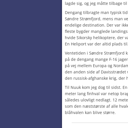
lagde sig, og jeg måtte tilbage ti
Dengang tilbragte man typisk ti
Søndre Strømfjord, mens man ven
endelige destination. Der var ik
fleste bygder manglede landings
hvide Sikorsky helikoptere, der 
En Heliport var der altid plads til
Ventetiden i Søndre Strømfjord 
på de dengang mange F-16 jagere
på vej mellem Europa og Nordam
den anden side af Davisstrædet v
den russisk-afghanske krig, der 
Til Nuuk kom jeg dog til sidst. E
meter lang finhval var netop brag
således ulovligt nedlagt. 12 mete
som den næststørste af alle hval
blåhvalen kan blive større.