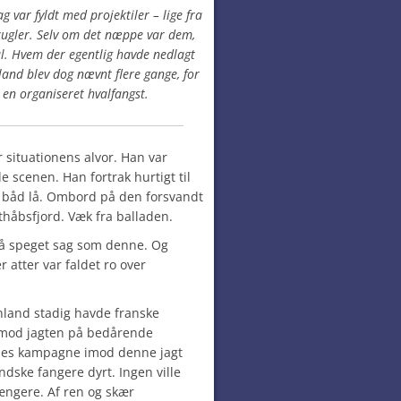
g var fyldt med projektiler – lige fra
 kugler. Selv om det næppe var dem,
l. Hvem der egentlig havde nedlagt
Island blev dog nævnt flere gange, for
en organiseret hvalfangst.
r situationens alvor. Han var
de scenen. Han fortrak hurtigt til
 båd lå. Ombord på den forsvandt
thåbsfjord. Væk fra balladen.
 så speget sag som denne. Og
r atter var faldet ro over
nland stadig havde franske
 mod jagten på bedårende
ndes kampagne imod denne jagt
ndske fangere dyrt. Ingen ville
længere. Af ren og skær