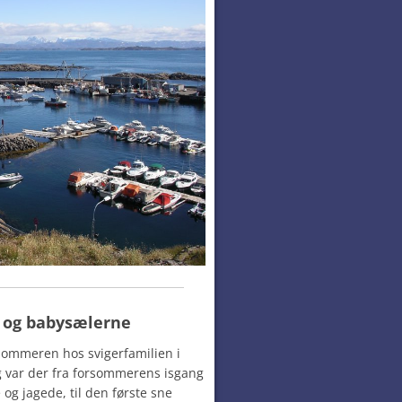
t og babysælerne
e sommeren hos svigerfamilien i
 var der fra forsommerens isgang
e og jagede, til den første sne