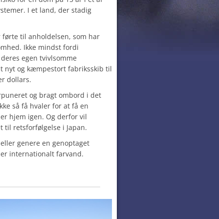
temer. I et land, der stadig
 førte til anholdelsen, som har
omhed. Ikke mindst fordi
 deres egen tvivlsomme
t nyt og kæmpestort fabriksskib til
r dollars.
arpuneret og bragt ombord i det
kke så få hvaler for at få en
er hjem igen. Og derfor vil
il retsforfølgelse i Japan.
 eller genere en genoptaget
ler internationalt farvand.