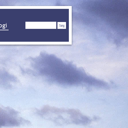
Søg
ogi
efter: