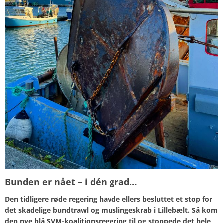
Bunden er nået – i dén grad…
Den tidligere røde regering havde ellers besluttet et stop for
det skadelige bundtrawl og muslingeskrab i Lillebælt. Så kom
den nye blå SVM-koalitionsregering til og stoppede det hele,