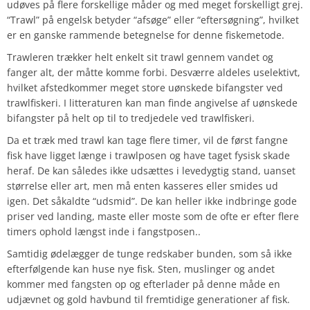
udøves på flere forskellige måder og med meget forskelligt grej.
“Trawl” på engelsk betyder “afsøge” eller “eftersøgning”, hvilket
er en ganske rammende betegnelse for denne fiskemetode.
Trawleren trækker helt enkelt sit trawl gennem vandet og
fanger alt, der måtte komme forbi. Desværre aldeles uselektivt,
hvilket afstedkommer meget store uønskede bifangster ved
trawlfiskeri. I litteraturen kan man finde angivelse af uønskede
bifangster på helt op til to tredjedele ved trawlfiskeri.
Da et træk med trawl kan tage flere timer, vil de først fangne
fisk have ligget længe i trawlposen og have taget fysisk skade
heraf. De kan således ikke udsættes i levedygtig stand, uanset
størrelse eller art, men må enten kasseres eller smides ud
igen. Det såkaldte “udsmid”. De kan heller ikke indbringe gode
priser ved landing, maste eller moste som de ofte er efter flere
timers ophold længst inde i fangstposen..
Samtidig ødelægger de tunge redskaber bunden, som så ikke
efterfølgende kan huse nye fisk. Sten, muslinger og andet
kommer med fangsten op og efterlader på denne måde en
udjævnet og gold havbund til fremtidige generationer af fisk.