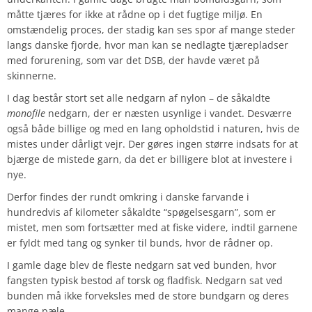
måtte tjæres for ikke at rådne op i det fugtige miljø. En
omstændelig proces, der stadig kan ses spor af mange steder
langs danske fjorde, hvor man kan se nedlagte tjærepladser
med forurening, som var det DSB, der havde været på
skinnerne.
I dag består stort set alle nedgarn af nylon – de såkaldte
monofile
nedgarn, der er næsten usynlige i vandet. Desværre
også både billige og med en lang opholdstid i naturen, hvis de
mistes under dårligt vejr. Der gøres ingen større indsats for at
bjærge de mistede garn, da det er billigere blot at investere i
nye.
Derfor findes der rundt omkring i danske farvande i
hundredvis af kilometer såkaldte “spøgelsesgarn”, som er
mistet, men som fortsætter med at fiske videre, indtil garnene
er fyldt med tang og synker til bunds, hvor de rådner op.
I gamle dage blev de fleste nedgarn sat ved bunden, hvor
fangsten typisk bestod af torsk og fladfisk. Nedgarn sat ved
bunden må ikke forveksles med de store bundgarn og deres
mange pæle.