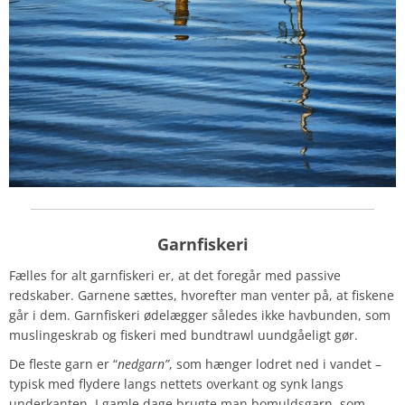
Garnfiskeri
Fælles for alt garnfiskeri er, at det foregår med passive
redskaber. Garnene sættes, hvorefter man venter på, at fiskene
går i dem. Garnfiskeri ødelægger således ikke havbunden, som
muslingeskrab og fiskeri med bundtrawl uundgåeligt gør.
De fleste garn er “
nedgarn”
, som hænger lodret ned i vandet –
typisk med flydere langs nettets overkant og synk langs
underkanten. I gamle dage brugte man bomuldsgarn, som