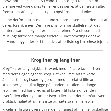
forsvandt helt af sig selv i vandet, hvis de gik tabt. En stor
ulempe ved vore dages tejner er desværre, at de næsten altid
fremstilles af billig plast. Typisk opskårne plastdunke.
Alene derfor mistes mange under storme, som river dem løs af
deres forankringer. Den lave pris for nyanskaffelse gør det
uinteressant at søge efter mistede tejner. Præcis som med
muslingefarmenes mange flydere. Rundt omkring i danske
farvande ligger derfor i tusindvis af forliste og herreløse tejner.
Krogliner og langliner
Krogliner
er lange stykker tovværk med påsatte tavse – hver
med deres egen agnede krog. Det kan være alt fra korte
åleliner til brug i søer og fjorde – med et relativt lille antal
kroge beregnet til at ligge på bunden. Til kilometerlange
krogliner med hundredvis af kroge – til fiskeri drivende i
overfladen eller dybt under isen. Eller hvor det nu måtte være
praktisk muligt at agne, sætte og røgte så mange kroge.
Krogliner bruges overalt i verden til fangst af mange forskellige