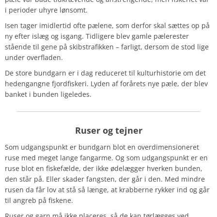
i perioder uhyre lønsomt.
Isen tager imidlertid ofte pælene, som derfor skal sættes op på
ny efter islæg og isgang. Tidligere blev gamle pælerester
stående til gene på skibstrafikken – farligt, dersom de stod lige
under overfladen.
De store bundgarn er i dag reduceret til kulturhistorie om det
hedengangne fjordfiskeri. Lyden af forårets nye pæle, der blev
banket i bunden ligeledes.
Ruser og tejner
Som udgangspunkt er bundgarn blot en overdimensioneret
ruse med meget lange fangarme. Og som udgangspunkt er en
ruse blot en fiskefælde, der ikke ødelægger hverken bunden,
den står på. Eller skader fangsten, der går i den. Med mindre
rusen da får lov at stå så længe, at krabberne rykker ind og går
til angreb på fiskene.
Ruser og garn må ikke placeres, så de kan tørlægges ved