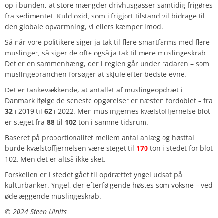
op i bunden, at store mængder drivhusgasser samtidig frigøres
fra sedimentet. Kuldioxid, som i frigjort tilstand vil bidrage til
den globale opvarmning, vi ellers kæmper imod.
Så når vore politikere siger ja tak til flere smartfarms med flere
muslinger, så siger de ofte også ja tak til mere muslingeskrab.
Det er en sammenhæng, der i reglen går under radaren – som
muslingebranchen forsøger at skjule efter bedste evne.
Det er tankevækkende, at antallet af muslingeopdræt i
Danmark ifølge de seneste opgørelser er næsten fordoblet – fra
32
i 2019 til
62
i 2022. Men muslingernes kvælstoffjernelse blot
er steget fra
88
til
102
ton i samme tidsrum.
Baseret på proportionalitet mellem antal anlæg og høsttal
burde kvælstoffjernelsen være steget til
170
ton i stedet for blot
102. Men det er altså ikke sket.
Forskellen er i stedet gået til opdrættet yngel udsat på
kulturbanker. Yngel, der efterfølgende høstes som voksne – ved
ødelæggende muslingeskrab.
©️ 2024 Steen Ulnits