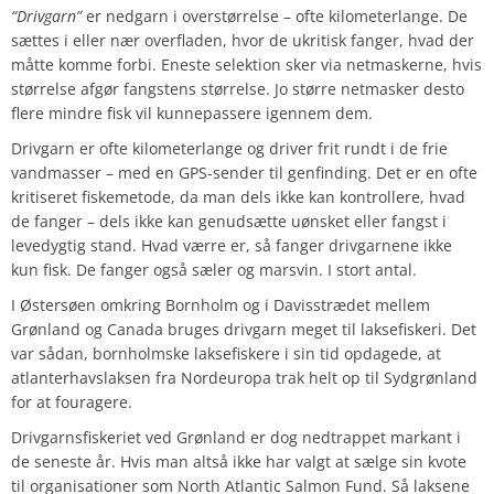
“Drivgarn”
er nedgarn i overstørrelse – ofte kilometerlange. De
sættes i eller nær overfladen, hvor de ukritisk fanger, hvad der
måtte komme forbi. Eneste selektion sker via netmaskerne, hvis
størrelse afgør fangstens størrelse. Jo større netmasker desto
flere mindre fisk vil kunnepassere igennem dem.
Drivgarn er ofte kilometerlange og driver frit rundt i de frie
vandmasser – med en GPS-sender til genfinding. Det er en ofte
kritiseret fiskemetode, da man dels ikke kan kontrollere, hvad
de fanger – dels ikke kan genudsætte uønsket eller fangst i
levedygtig stand. Hvad værre er, så fanger drivgarnene ikke
kun fisk. De fanger også sæler og marsvin. I stort antal.
I Østersøen omkring Bornholm og i Davisstrædet mellem
Grønland og Canada bruges drivgarn meget til laksefiskeri. Det
var sådan, bornholmske laksefiskere i sin tid opdagede, at
atlanterhavslaksen fra Nordeuropa trak helt op til Sydgrønland
for at fouragere.
Drivgarnsfiskeriet ved Grønland er dog nedtrappet markant i
de seneste år. Hvis man altså ikke har valgt at sælge sin kvote
til organisationer som North Atlantic Salmon Fund. Så laksene