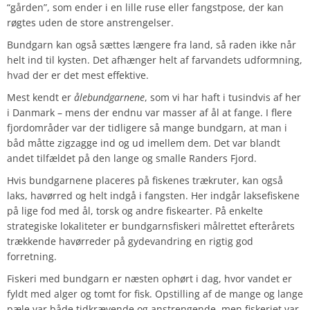
“gården”, som ender i en lille ruse eller fangstpose, der kan
røgtes uden de store anstrengelser.
Bundgarn kan også sættes længere fra land, så raden ikke når
helt ind til kysten. Det afhænger helt af farvandets udformning,
hvad der er det mest effektive.
Mest kendt er
ålebundgarnene
, som vi har haft i tusindvis af her
i Danmark – mens der endnu var masser af ål at fange. I flere
fjordområder var der tidligere så mange bundgarn, at man i
båd måtte zigzagge ind og ud imellem dem. Det var blandt
andet tilfældet på den lange og smalle Randers Fjord.
Hvis bundgarnene placeres på fiskenes trækruter, kan også
laks, havørred og helt indgå i fangsten. Her indgår laksefiskene
på lige fod med ål, torsk og andre fiskearter. På enkelte
strategiske lokaliteter er bundgarnsfiskeri målrettet efterårets
trækkende havørreder på gydevandring en rigtig god
forretning.
Fiskeri med bundgarn er næsten ophørt i dag, hvor vandet er
fyldt med alger og tomt for fisk. Opstilling af de mange og lange
pæle var både tidkrævende og anstrengende, men fiskeriet var