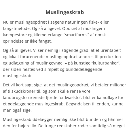
Muslingeskrab
Nu er muslingeopdræt i sagens natur ingen fiske- eller
fangstmetode. Og så alligevel. Opdræt af muslinger i
kæmpestore og kilometerlange “smartfarms” af norsk
oprindelse er ikke fangst.
Og så alligevel. Vi ser nemlig i stigende grad, at et urentabelt
og lokalt forurenende muslingeopdræt ændres til produktion
og udlægning af muslingeyngel – på kunstige “kulturbanker”,
der siden høstes ved simpelt og bundødelæggende
muslingeskrab.
Det vil kort sagt sige, at det muslingeopdræt, vi betaler milioner
af tilskudskroner til, og som skulle rense vore
landbrugsforurenede fjorde for kvælstof, blot er kamuflage for
et ødelæggende muslingeskrab. Begyndelsen til enden, kunne
man også sige.
Muslingeskrab ødelægger nemlig ikke blot bunden og tømmer
den for højere liv. De tunge redskaber roder samtidig så meget