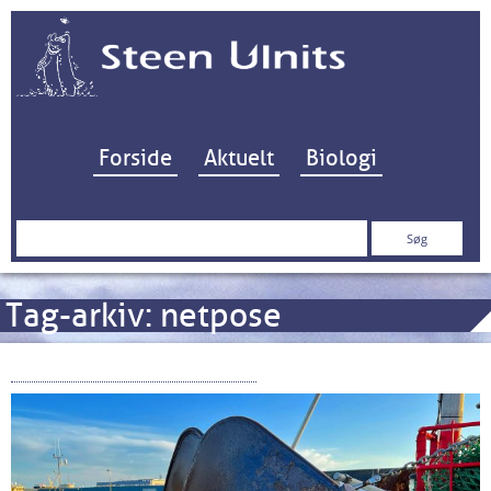
Hop til indhold
Forside
Aktuelt
Biologi
Søg
efter:
Tag-arkiv:
netpose
Bundgarn og bundskrab