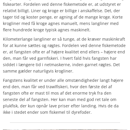
fiskearter. Fordelen ved denne fiskemetode er, at udstyret er
relativt billigt. Liner og kroge er billige i anskaffelse. Det, der
tager tid og koster penge, er agning af de mange kroge. Korte
krogliner med få kroge agnes manuelt, mens langliner med
flere hundrede kroge typisk agnes maskinelt.
Kilometerlange langliner er så tunge, at de kræver maskinkraft
for at kunne sættes og røgtes. Fordelen ved denne fiskemetode
er, at fangsten ofte er af højere kvalitet end ellers – højere end
den, man får ved garnfiskeri. I hvert fald hvis fangsten har
siddet i længere tid i netmaskerne, inden garnet røgtes. Det
samme gælder naturligvis krogliner.
Fangstens kvalitet er under alle omstændigheder langt højere
end den, man får ved trawlfiskeri, hvor den første del af
fangsten ofte er mast til mos af det enorme tryk fra den
seneste del af fangsten. Her kan man med god ret tale om
plukfisk, der kun opnår lave priser efter landing. Hvis de da
ikke i stedet ender som fiskemel til dyrefoder.