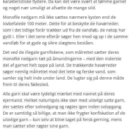
karakteristiske flydere. Da kan det være svært at tømme garnet
og noget nær umuligt at afsætte de mange sild.
Monofile nedgarn må ikke sættes nærmere kysten end de
lovbefalede 100 meter. Dette for at beskytte de havørreder,
som i det tidlige forår trækker ud fra de vandløb, de netop har
gydt i. Eller i det sene efterår søger hen imod og op i de samme
vandløb for at gyde og sikre slægtens beståen.
Det ved de illegale garnfiskene, som målrettet sætter deres
monofile nedgarn tæt på åmundingerne – med den inderste
del af garnet helt oppe på land. De trækkende havørreder
søger nemlig målrettet mod det lette og ferske vand, som
samler sig helt inde under land. De lugter sig på denne måde
frem til deres fødested.
Alle garn skal være tydeligt mærket med navnet på deres
ejermand. Hvilket naturligvis ikke sker med ulovligt satte garn,
der sættes efter solnedgang og røgtes igen inden solopgang.
De er samtidig så billige, at man ikke frygter konfiskation af de
ulovlige garn – kun selv at blive taget på fersk gerning, mens
man sætter eller røgter sine garn.