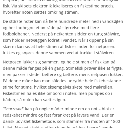
fisk. Via skibets elektronik lokaliseres en fiskestime præcis,
hvorefter noten sættes omkring stimen.
De største noter kan nå flere hundrede meter ned i vandsøjlen
og her indhegne et område på størrelse med flere
fodboldbaner. Nederst på netkanten sidder en tung stålwire,
som holder netvæggen lodret i vandet. Når skipper på sin
skærm kan se, at hele stimen af fisk er inden for netposen,
lukkes og snøres denne sammen ved at trække i stålwiren.
Netposen lukker sig sammen, og hele stimen af fisk kan på
denne måde fanges på én gang. Stimefisk prøver ikke at flygte,
men pakker i stedet tættere og tættere, mens netposen lukker.
På denne måde kan man således udrydde hele fiskebestande
stime for stime, hvilket eksempelvis skete med makrellen.
Fiskestimen hales ikke ombord i noten, men pumpes op i
båden, så noten kan sættes igen.
“Snurrevod”
kan på nogle måder minde om en not – blot er
redskabet mindre og fast forankret på lavere vand. Der en
dansk udviklet fiskemetode, som stammer fra midten af 1800-
tallet. Navnet skyldes efter sigende måden, hvorpå voddet