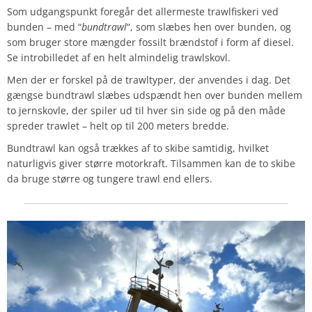
Som udgangspunkt foregår det allermeste trawlfiskeri ved
bunden – med “
bundtrawl
“, som slæbes hen over bunden, og
som bruger store mængder fossilt brændstof i form af diesel.
Se introbilledet af en helt almindelig trawlskovl.
Men der er forskel på de trawltyper, der anvendes i dag. Det
gængse bundtrawl slæbes udspændt hen over bunden mellem
to jernskovle, der spiler ud til hver sin side og på den måde
spreder trawlet – helt op til 200 meters bredde.
Bundtrawl kan også trækkes af to skibe samtidig, hvilket
naturligvis giver større motorkraft. Tilsammen kan de to skibe
da bruge større og tungere trawl end ellers.