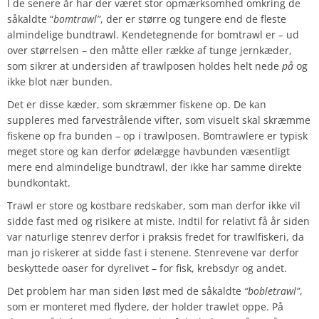
I de senere år har der været stor opmærksomhed omkring de
såkaldte “
bomtrawl”
, der er større og tungere end de fleste
almindelige bundtrawl. Kendetegnende for bomtrawl er – ud
over størrelsen – den måtte eller række af tunge jernkæder,
som sikrer at undersiden af trawlposen holdes helt nede
på
og
ikke blot nær bunden.
Det er disse kæder, som skræmmer fiskene op. De kan
suppleres med farvestrålende vifter, som visuelt skal skræmme
fiskene op fra bunden – op i trawlposen. Bomtrawlere er typisk
meget store og kan derfor ødelægge havbunden væsentligt
mere end almindelige bundtrawl, der ikke har samme direkte
bundkontakt.
Trawl er store og kostbare redskaber, som man derfor ikke vil
sidde fast med og risikere at miste. Indtil for relativt få år siden
var naturlige stenrev derfor i praksis fredet for trawlfiskeri, da
man jo riskerer at sidde fast i stenene. Stenrevene var derfor
beskyttede oaser for dyrelivet – for fisk, krebsdyr og andet.
Det problem har man siden løst med de såkaldte
“bobletrawl”
,
som er monteret med flydere, der holder trawlet oppe. På