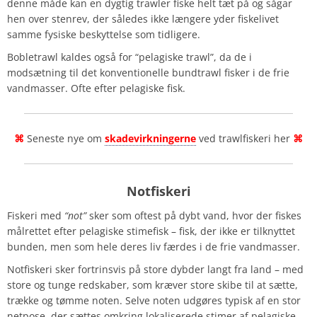
denne måde kan en dygtig trawler fiske helt tæt på og sågar
hen over stenrev, der således ikke længere yder fiskelivet
samme fysiske beskyttelse som tidligere.
Bobletrawl kaldes også for “pelagiske trawl”, da de i
modsætning til det konventionelle bundtrawl fisker i de frie
vandmasser. Ofte efter pelagiske fisk.
⌘
Seneste nye om
skadevirkningerne
ved trawlfiskeri her
⌘
Notfiskeri
Fiskeri med
“not”
sker som oftest på dybt vand, hvor der fiskes
målrettet efter pelagiske stimefisk – fisk, der ikke er tilknyttet
bunden, men som hele deres liv færdes i de frie vandmasser.
Notfiskeri sker fortrinsvis på store dybder langt fra land – med
store og tunge redskaber, som kræver store skibe til at sætte,
trække og tømme noten. Selve noten udgøres typisk af en stor
netpose, der sættes omkring lokaliserede stimer af pelagiske