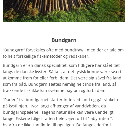
Bundgarn
“Bundgarn” forveksles ofte med bundtrawl, men der er tale om
to helt forskellige fiskemetoder og redskaber.
Bundgarn er en dansk specialitet, som tidligere har stået tæt
langs de danske kyster. Så tæt, at det fysisk kunne være svært
at komme frem for eller forbi dem. Det være sig såvel fra land
som fra båd. Bundgarn sættes nemlig helt inde fra land, så
trækkende fisk ikke kan svømme bag om og forbi dem.
“Raden” fra bundgarnet starter inde ved land og går vinkelret
på kystlinjen. Hvor langt afhænger af vanddybden, da
bundgarnspælene i sagens natur ikke kan være uendeligt
lange. Fiskene følger raden hele vejen ud til “labyrinten “,
hvorfra de ikke kan finde tilbage igen. De fanges derfor i