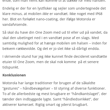
ende, som man nemt kan komme til at dække for med hånden.
Endelig er der for en lystfisker og sejler som undertegnede det
klare minus, at mobilen
ikke
er vandtæt. Ikke noget med IP68
her. Blot en forkølet nano-coating, der ifølge Motorola er
vandafvisende.
Så skal du have din One Zoom med ud til eller ud på vandet, da
skal den ubetinget ned i en vandtæt pose af en slags. Med
samtidig mulighed for at hænge mobilen om halsen – inden for
bekvem rækkevidde. Og det er jo slet ikke så dårligt endda.
I skrivende stund har jeg ikke kunnet finde decideret vandtætte
etuier til One Zoom, men de skal nok komme på et senere
tidspunkt.
Konklusionen
Motorola har lange traditioner for brugen af de såkaldte
“gestures” – håndbevægelser – til styring af diverse funktioner.
To af de allerbedste og mest brugbare er “håndkantslaget”, der
tænder den indbyggede lygte. Samt “håndledsvrikket”, der
aktiverer kameraet. Rigtig smart og yderst brugbart.