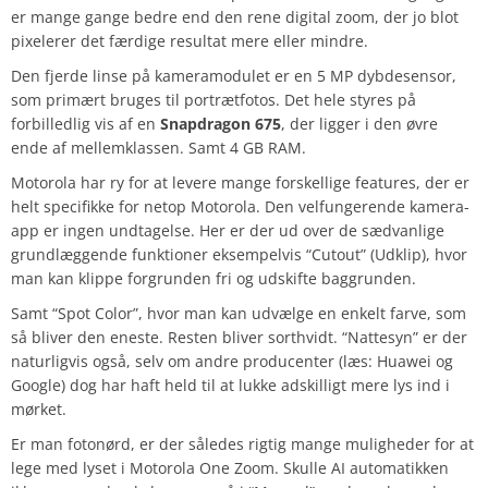
er mange gange bedre end den rene digital zoom, der jo blot
pixelerer det færdige resultat mere eller mindre.
Den fjerde linse på kameramodulet er en 5 MP dybdesensor,
som primært bruges til portrætfotos. Det hele styres på
forbilledlig vis af en
Snapdragon 675
, der ligger i den øvre
ende af mellemklassen. Samt 4 GB RAM.
Motorola har ry for at levere mange forskellige features, der er
helt specifikke for netop Motorola. Den velfungerende kamera-
app er ingen undtagelse. Her er der ud over de sædvanlige
grundlæggende funktioner eksempelvis “Cutout” (Udklip), hvor
man kan klippe forgrunden fri og udskifte baggrunden.
Samt “Spot Color”, hvor man kan udvælge en enkelt farve, som
så bliver den eneste. Resten bliver sorthvidt. “Nattesyn” er der
naturligvis også, selv om andre producenter (læs: Huawei og
Google) dog har haft held til at lukke adskilligt mere lys ind i
mørket.
Er man fotonørd, er der således rigtig mange muligheder for at
lege med lyset i Motorola One Zoom. Skulle AI automatikken