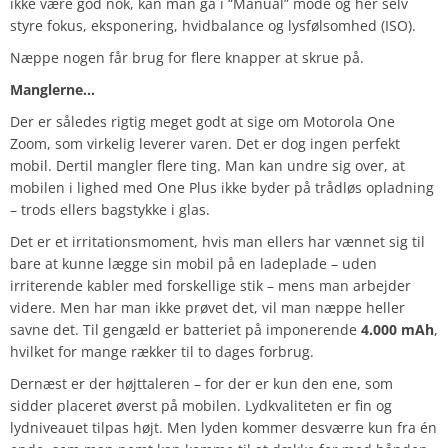
ikke være god nok, kan man gå i “Manual” mode og her selv
styre fokus, eksponering, hvidbalance og lysfølsomhed (ISO).
Næppe nogen får brug for flere knapper at skrue på.
Manglerne…
Der er således rigtig meget godt at sige om Motorola One
Zoom, som virkelig leverer varen. Det er dog ingen perfekt
mobil. Dertil mangler flere ting. Man kan undre sig over, at
mobilen i lighed med One Plus ikke byder på trådløs opladning
– trods ellers bagstykke i glas.
Det er et irritationsmoment, hvis man ellers har vænnet sig til
bare at kunne lægge sin mobil på en ladeplade – uden
irriterende kabler med forskellige stik – mens man arbejder
videre. Men har man ikke prøvet det, vil man næppe heller
savne det. Til gengæld er batteriet på imponerende
4.000 mAh
,
hvilket for mange rækker til to dages forbrug.
Dernæst er der højttaleren – for der er kun den ene, som
sidder placeret øverst på mobilen. Lydkvaliteten er fin og
lydniveauet tilpas højt. Men lyden kommer desværre kun fra én