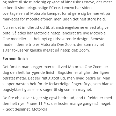
og måtte til sidst lade sig opkøbe af kinesiske Lenovo, der mest
er kendt sine prisgunstige PC’ere. Lenovo har siden
overtagelsen af Motorola kæmpet for at gøre sig bemærket på
markedet for mobiltelefoner, men uden det helt store held.
Nu ser det imidlertid ud til, at anstrengelserne er ved at give
pote. Således har Motorola netop lanceret tre nye Motorola
One modeller i et helt nyt og tidssvarende design. Seneste
model i denne trio er Motorola One Zoom, der som navnet
siger fokuserer ganske meget på netop det: Zoom.
Fornem finish
Det første, man lægger mærke til ved Motorola One Zoom, er
dog den helt forrygende finish. Bagsiden er af glas, der ligner
børstet metal. Det ser rigtig godt ud, men hvad bedre er: Man
slipper næsten helt for de forfærdelige fingeraftryk, som blanke
bagstykker i glas ellers suger til sig som en magnet.
De fire objektiver tager sig også bedre ud, end tilfældet er med
den helt nye iPhone 11 Pro, der koster mange gange så meget.
– Godt designet, Motorola!