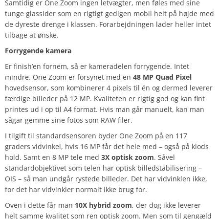
Samtidig er One Zoom ingen letvægter, men føles med sine
tunge glassider som en rigtigt gedigen mobil helt på højde med
de dyreste drenge i klassen. Forarbejdningen lader heller intet
tilbage at ønske.
Forrygende kamera
Er finish’en fornem, så er kameradelen forrygende. Intet
mindre. One Zoom er forsynet med en
48 MP Quad Pixel
hovedsensor, som kombinerer 4 pixels til én og dermed leverer
færdige billeder på 12 MP. Kvaliteten er rigtig god og kan fint
printes ud i op til A4 format. Hvis man går manuelt, kan man
sågar gemme sine fotos som RAW filer.
I tilgift til standardsensoren byder One Zoom på en 117
graders vidvinkel, hvis 16 MP får det hele med – også på klods
hold. Samt en 8 MP tele med
3X optisk zoom
. Såvel
standardobjektivet som telen har optisk billedstabilisering –
OIS – så man undgår rystede billeder. Det har vidvinklen ikke,
for det har vidvinkler normalt ikke brug for.
Oven i dette får man
10X hybrid zoom
, der dog ikke leverer
helt samme kvalitet som ren optisk zoom. Men som til gengæld