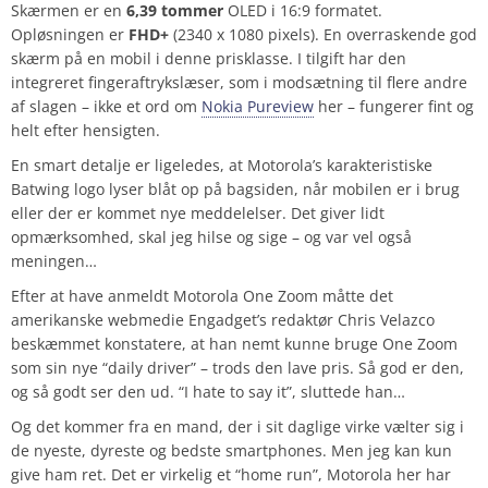
Skærmen er en
6,39 tommer
OLED i 16:9 formatet.
Opløsningen er
FHD+
(2340 x 1080 pixels). En overraskende god
skærm på en mobil i denne prisklasse. I tilgift har den
integreret fingeraftrykslæser, som i modsætning til flere andre
af slagen – ikke et ord om
Nokia Pureview
her – fungerer fint og
helt efter hensigten.
En smart detalje er ligeledes, at Motorola’s karakteristiske
Batwing logo lyser blåt op på bagsiden, når mobilen er i brug
eller der er kommet nye meddelelser. Det giver lidt
opmærksomhed, skal jeg hilse og sige – og var vel også
meningen…
Efter at have anmeldt Motorola One Zoom måtte det
amerikanske webmedie Engadget’s redaktør Chris Velazco
beskæmmet konstatere, at han nemt kunne bruge One Zoom
som sin nye “daily driver” – trods den lave pris. Så god er den,
og så godt ser den ud. “I hate to say it”, sluttede han…
Og det kommer fra en mand, der i sit daglige virke vælter sig i
de nyeste, dyreste og bedste smartphones. Men jeg kan kun
give ham ret. Det er virkelig et “home run”, Motorola her har