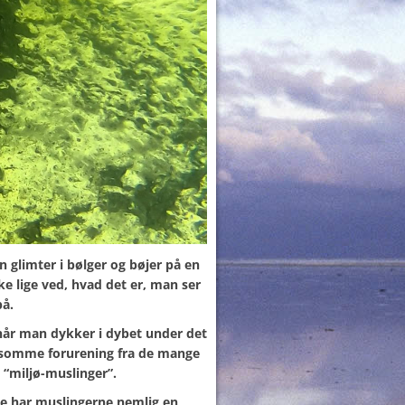
en glimter i bølger og bøjer på en
ke lige ved, hvad det er, man ser
på.
 når man dykker i dybet under det
ldsomme forurening fra de mange
e “miljø-muslinger”.
lse har muslingerne nemlig en