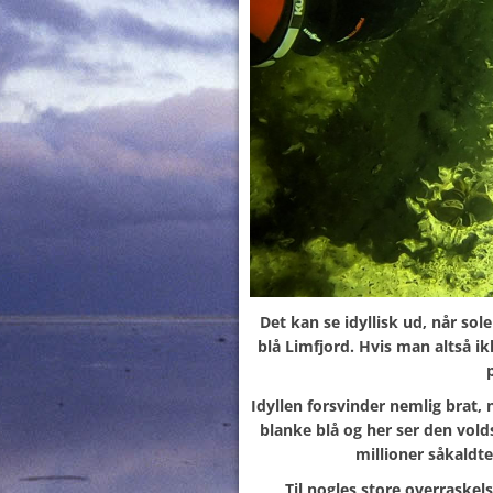
Det kan se idyllisk ud, når sol
blå Limfjord. Hvis man altså ik
Idyllen forsvinder nemlig brat,
blanke blå og her ser den vo
millioner såkaldt
Til nogles store overraske