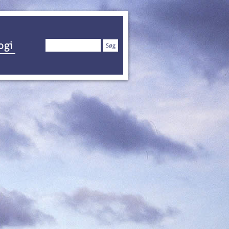
Søg
ogi
efter: