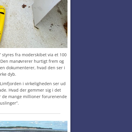
styres fra moderskibet via et 100
. Den manøvrerer hurtigt frem og
den dokumenterer, hvad den ser i
rke dyb.
imfjorden i virkeligheden ser ud
lade. Hvad der gemmer sig i det
r de mange millioner forurenende
uslinger”.