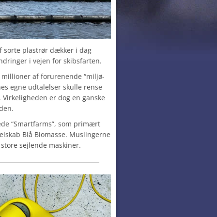
f sorte plastrør dækker i dag
dringer i vejen for skibsfarten.
illioner af forurenende “miljø-
es egne udtalelser skulle rense
. Virkeligheden er dog en ganske
den.
nede “Smartfarms”, som primært
selskab Blå Biomasse. Muslingerne
 store sejlende maskiner.