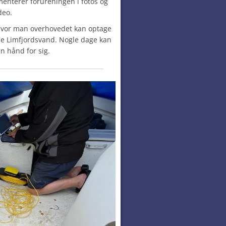
enterer forureningen i fotos og
deo.
, hvor man overhovedet kan optage
de Limfjordsvand. Nogle dage kan
n hånd for sig.