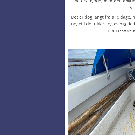
meters dybde, hvor den dokum
vi
Det er dog langt fra alle dage
noget i det uklare og overgøde
man ikke se e