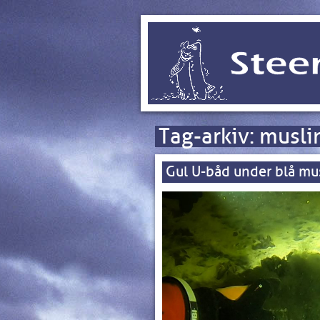
Tag-arkiv:
musli
Gul U-båd under blå mu