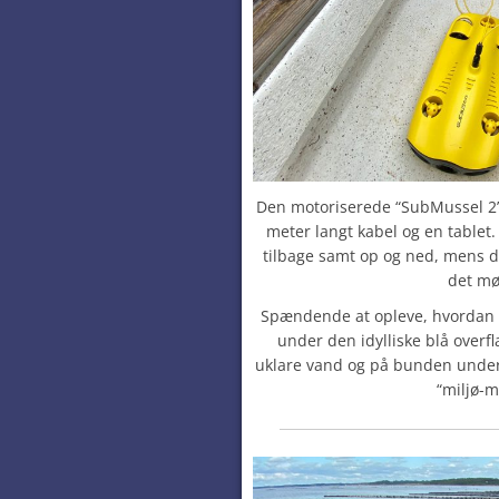
Den motoriserede “SubMussel 2” 
meter langt kabel og en tablet
tilbage samt op og ned, mens 
det mø
Spændende at opleve, hvordan L
under den idylliske blå overf
uklare vand og på bunden unde
“miljø-m