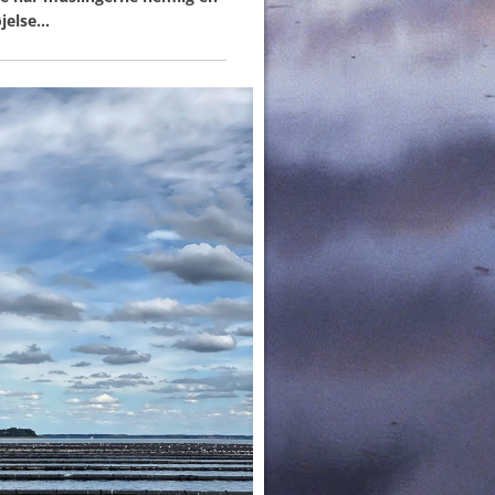
øjelse…