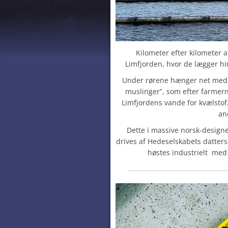
Kilometer efter kilometer a
Limfjorden, hvor de lægger hin
Under rørene hænger net med m
muslinger”, som efter farmern
Limfjordens vande for kvælstof
an
Dette i massive norsk-desig
drives af Hedeselskabets datter
høstes industrielt med