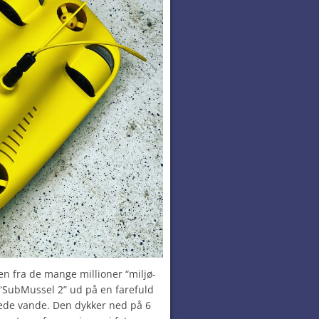
n fra de mange millioner “miljø-
 “SubMussel 2” ud på en farefuld
nede vande.
Den dykker ned på 6