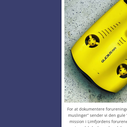
For at dokumentere forureninge
muslinger” sender vi den gule
mission i Limfjordens forure