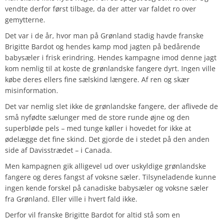
vendte derfor først tilbage, da der atter var faldet ro over
gemytterne.
Det var i de år, hvor man på Grønland stadig havde franske
Brigitte Bardot og hendes kamp mod jagten på bedårende
babysæler i frisk erindring. Hendes kampagne imod denne jagt
kom nemlig til at koste de grønlandske fangere dyrt. Ingen ville
købe deres ellers fine sælskind længere. Af ren og skær
misinformation.
Det var nemlig slet ikke de grønlandske fangere, der aflivede de
små nyfødte sælunger med de store runde øjne og den
superbløde pels – med tunge køller i hovedet for ikke at
ødelægge det fine skind. Det gjorde de i stedet på den anden
side af Davisstrædet – i Canada.
Men kampagnen gik alligevel ud over uskyldige grønlandske
fangere og deres fangst af voksne sæler. Tilsyneladende kunne
ingen kende forskel på canadiske babysæler og voksne sæler
fra Grønland. Eller ville i hvert fald ikke.
Derfor vil franske Brigitte Bardot for altid stå som en