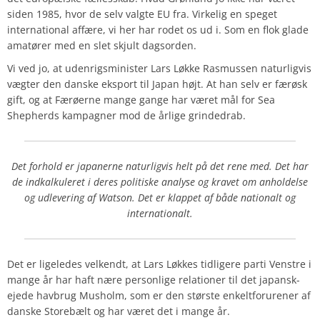
siden 1985, hvor de selv valgte EU fra. Virkelig en speget
international affære, vi her har rodet os ud i. Som en flok glade
amatører med en slet skjult dagsorden.
Vi ved jo, at udenrigsminister Lars Løkke Rasmussen naturligvis
vægter den danske eksport til Japan højt. At han selv er færøsk
gift, og at Færøerne mange gange har været mål for Sea
Shepherds kampagner mod de årlige grindedrab.
Det forhold er japanerne naturligvis helt på det rene med. Det har
de indkalkuleret i deres politiske analyse og kravet om anholdelse
og udlevering af Watson. Det er klappet af både nationalt og
internationalt.
Det er ligeledes velkendt, at Lars Løkkes tidligere parti Venstre i
mange år har haft nære personlige relationer til det japansk-
ejede havbrug Musholm, som er den største enkeltforurener af
danske Storebælt og har været det i mange år.