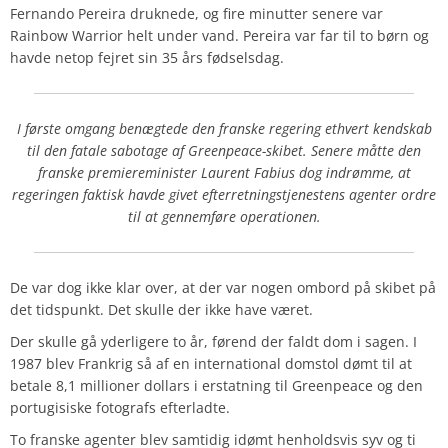
Fernando Pereira druknede, og fire minutter senere var
Rainbow Warrior helt under vand. Pereira var far til to børn og
havde netop fejret sin 35 års fødselsdag.
I første omgang benægtede den franske regering ethvert kendskab
til den fatale sabotage af Greenpeace-skibet. Senere måtte den
franske premiereminister Laurent Fabius dog indrømme, at
regeringen faktisk havde givet efterretningstjenestens agenter ordre
til at gennemføre operationen.
De var dog ikke klar over, at der var nogen ombord på skibet på
det tidspunkt. Det skulle der ikke have været.
Der skulle gå yderligere to år, førend der faldt dom i sagen. I
1987 blev Frankrig så af en international domstol dømt til at
betale 8,1 millioner dollars i erstatning til Greenpeace og den
portugisiske fotografs efterladte.
To franske agenter blev samtidig idømt henholdsvis syv og ti