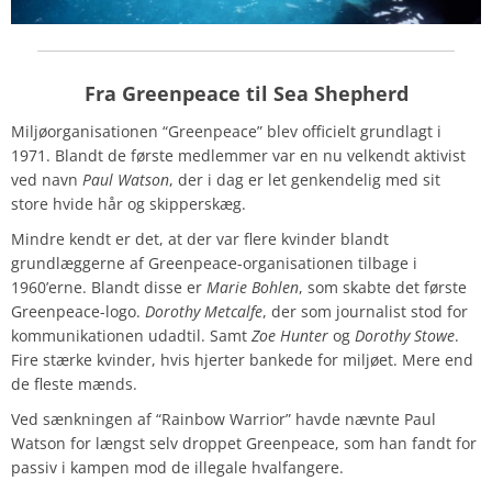
Fra Greenpeace til Sea Shepherd
Miljøorganisationen “Greenpeace” blev officielt grundlagt i
1971. Blandt de første medlemmer var en nu velkendt aktivist
ved navn
Paul Watson
, der i dag er let genkendelig med sit
store hvide hår og skipperskæg.
Mindre kendt er det, at der var flere kvinder blandt
grundlæggerne af Greenpeace-organisationen tilbage i
1960’erne. Blandt disse er
Marie Bohlen
, som skabte det første
Greenpeace-logo.
Dorothy Metcalfe
, der som journalist stod for
kommunikationen udadtil. Samt
Zoe Hunter
og
Dorothy Stowe
.
Fire stærke kvinder, hvis hjerter bankede for miljøet. Mere end
de fleste mænds.
Ved sænkningen af “Rainbow Warrior” havde nævnte Paul
Watson for længst selv droppet Greenpeace, som han fandt for
passiv i kampen mod de illegale hvalfangere.