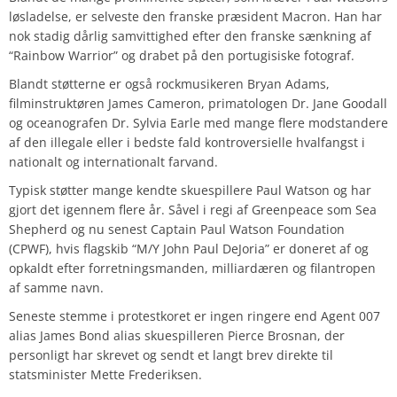
løsladelse, er selveste den franske præsident Macron. Han har
nok stadig dårlig samvittighed efter den franske sænkning af
“Rainbow Warrior” og drabet på den portugisiske fotograf.
Blandt støtterne er også rockmusikeren Bryan Adams,
filminstruktøren James Cameron, primatologen Dr. Jane Goodall
og oceanografen Dr. Sylvia Earle med mange flere modstandere
af den illegale eller i bedste fald kontroversielle hvalfangst i
nationalt og internationalt farvand.
Typisk støtter mange kendte skuespillere Paul Watson og har
gjort det igennem flere år. Såvel i regi af Greenpeace som Sea
Shepherd og nu senest Captain Paul Watson Foundation
(CPWF), hvis flagskib “M/Y John Paul DeJoria” er doneret af og
opkaldt efter forretningsmanden, milliardæren og filantropen
af samme navn.
Seneste stemme i protestkoret er ingen ringere end Agent 007
alias James Bond alias skuespilleren Pierce Brosnan, der
personligt har skrevet og sendt et langt brev direkte til
statsminister Mette Frederiksen.