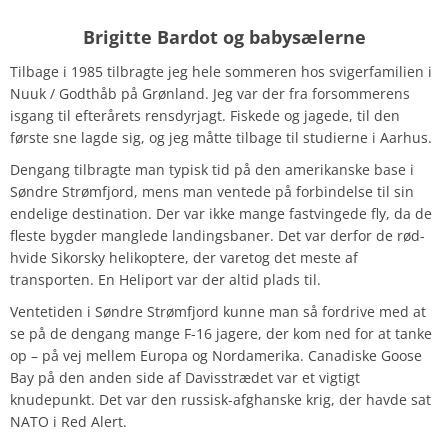
Brigitte Bardot og babysælerne
Tilbage i 1985 tilbragte jeg hele sommeren hos svigerfamilien i
Nuuk / Godthåb på Grønland. Jeg var der fra forsommerens
isgang til efterårets rensdyrjagt. Fiskede og jagede, til den
første sne lagde sig, og jeg måtte tilbage til studierne i Aarhus.
Dengang tilbragte man typisk tid på den amerikanske base i
Søndre Strømfjord, mens man ventede på forbindelse til sin
endelige destination. Der var ikke mange fastvingede fly, da de
fleste bygder manglede landingsbaner. Det var derfor de rød-
hvide Sikorsky helikoptere, der varetog det meste af
transporten. En Heliport var der altid plads til.
Ventetiden i Søndre Strømfjord kunne man så fordrive med at
se på de dengang mange F-16 jagere, der kom ned for at tanke
op – på vej mellem Europa og Nordamerika. Canadiske Goose
Bay på den anden side af Davisstrædet var et vigtigt
knudepunkt. Det var den russisk-afghanske krig, der havde sat
NATO i Red Alert.