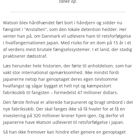
tanke op.
Watson blev hårdhændet ført bort i håndjern og sidder nu
fængslet i “Anstalten”, som den lokale detention hedder. Her
venter han på, om Danmark vil udlevere ham til retsforfølgelse
i hvalfangernationen Japan. Med risiko for en dom på 15 år i et
af verdens mest brutale fængselssystemer. I et land, der stadig
praktiserer dødsstraf.
Læs herunder hele historien, der førte til anholdelsen, som har
vakt stor international opmærksomhed. Ikke mindst fordi
japanerne netop har genoptaget deres egen tvivlsomme
hvalfangst og sågar bygget et helt nyt og kæmpestort
fabriksskib til fangsten – formedelst 47 millioner dollars.
Den første finhval er allerede harpuneret og bragt ombord i det
nye fabriksskib. Der skal fanges ikke så få hvaler for at få en
investering på 320 millioner kroner hjem igen. Og derfor vil
japanerne have Watson udleveret til retsforfølgelse i Japan.
Så han ikke fremover kan hindre eller genere en genoptaget