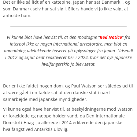
Det er ikke så lidt af en kattepine, Japan har sat Danmark i, og
som Danmark selv har sat sig i. Ellers havde vi jo ikke valgt at
anholde ham.
Vi kunne blot have henvist til, at den modtagne “
Red Notice
” fra
Interpol ikke er nogen international arrestordre, men blot en
anmodning udelukkende baseret på oplysninger fra Japan. Udsendt
i 2012 og skjult bedt reaktiveret her i 2024, hvor det nye japanske
hvalfangerskib jo blev søsat.
Der er ikke faldet nogen dom, og Paul Watson ser således ud til
at være gået i en fælde sat af den danske stat i nært
samarbejde med japanske myndigheder.
Vi kunne også have henvist til, at beskyldningerne mod Watson
er forældede og næppe holder vand, da Den Internationale
Domstol i Haag jo allerede i 2014 erklærede den japanske
hvalfangst ved Antarktis ulovlig.