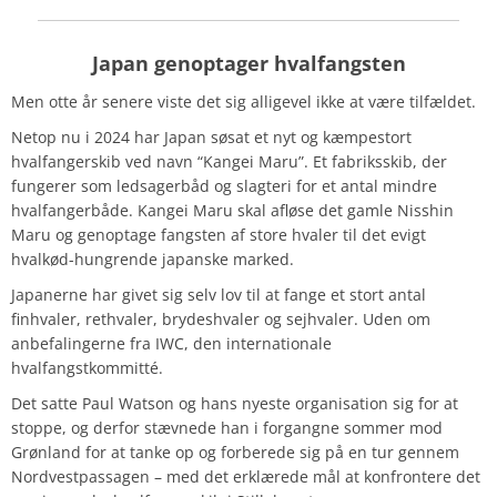
Japan genoptager hvalfangsten
Men otte år senere viste det sig alligevel ikke at være tilfældet.
Netop nu i 2024 har Japan søsat et nyt og kæmpestort
hvalfangerskib ved navn “Kangei Maru”. Et fabriksskib, der
fungerer som ledsagerbåd og slagteri for et antal mindre
hvalfangerbåde. Kangei Maru skal afløse det gamle Nisshin
Maru og genoptage fangsten af store hvaler til det evigt
hvalkød-hungrende japanske marked.
Japanerne har givet sig selv lov til at fange et stort antal
finhvaler, rethvaler, brydeshvaler og sejhvaler. Uden om
anbefalingerne fra IWC, den internationale
hvalfangstkommitté.
Det satte Paul Watson og hans nyeste organisation sig for at
stoppe, og derfor stævnede han i forgangne sommer mod
Grønland for at tanke op og forberede sig på en tur gennem
Nordvestpassagen – med det erklærede mål at konfrontere det