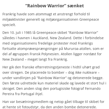
“Rainbow Warrior” sænket
Frankrig havde som atommagt et anstrengt forhold til
miljøaktivister generelt og miljøorganisationen Greenpeace
specielt.
Den 10. juli i 1985 lå Greenpeace-skibet “Rainbow Warrior”
således i havnen i Auckland, New Zealand. Dette i forbindelse
med organisationens fredelige protester mod Frankrigs
fortsatte atomprøvesprængninger på Mururoa-atollen, som er
del af øgruppen Fransk Polynesien. Atollen ligger nordøst for
New Zealand – meget langt fra Frankrig.
Her gik den franske efterretningstjeneste i hidtil uhørt grad
over stregen. De placerede to bomber – dog ikke nukleare –
under vandlinjen på “Rainbow Warrior” og detonerede begge.
Den første udrettede kun materiel skade og lavede et stort hul i
skroget. Den anden slog den portugisiske fotograf Fernando
Pereira fra Portugal ihjel.
Han var besætningsmedlem og netop gået tilbage til skibet for
at hente sit fotoudstyr, da den anden bombe detonerede.