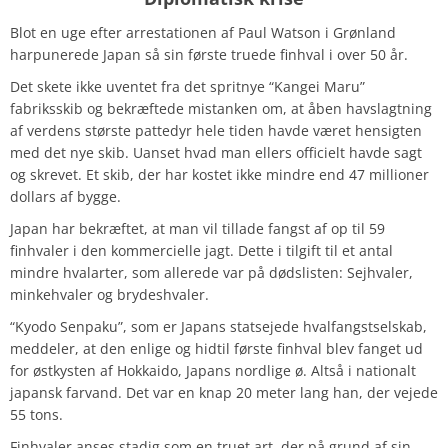
Blot en uge efter arrestationen af Paul Watson i Grønland
harpunerede Japan så sin første truede finhval i over 50 år.
Det skete ikke uventet fra det spritnye “Kangei Maru”
fabriksskib og bekræftede mistanken om, at åben havslagtning
af verdens største pattedyr hele tiden havde været hensigten
med det nye skib. Uanset hvad man ellers officielt havde sagt
og skrevet. Et skib, der har kostet ikke mindre end 47 millioner
dollars af bygge.
Japan har bekræftet, at man vil tillade fangst af op til 59
finhvaler i den kommercielle jagt. Dette i tilgift til et antal
mindre hvalarter, som allerede var på dødslisten: Sejhvaler,
minkehvaler og brydeshvaler.
“Kyodo Senpaku”, som er Japans statsejede hvalfangstselskab,
meddeler, at den enlige og hidtil første finhval blev fanget ud
for østkysten af ​​Hokkaido, Japans nordlige ø. Altså i nationalt
japansk farvand. Det var en knap 20 meter lang han, der vejede
55 tons.
Finhvaler anses stadig som en truet art, der på grund af sin