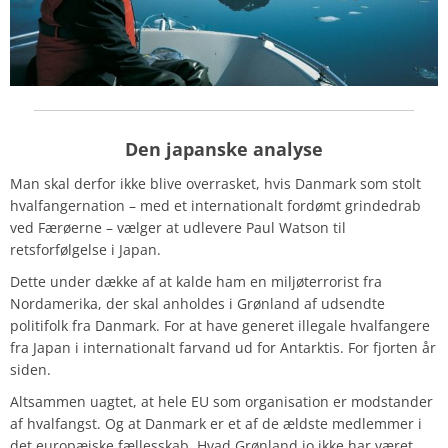
Den japanske analyse
Man skal derfor ikke blive overrasket, hvis Danmark som stolt
hvalfangernation – med et internationalt fordømt grindedrab
ved Færøerne – vælger at udlevere Paul Watson til
retsforfølgelse i Japan.
Dette under dække af at kalde ham en miljøterrorist fra
Nordamerika, der skal anholdes i Grønland af udsendte
politifolk fra Danmark. For at have generet illegale hvalfangere
fra Japan i internationalt farvand ud for Antarktis. For fjorten år
siden.
Altsammen uagtet, at hele EU som organisation er modstander
af hvalfangst. Og at Danmark er et af de ældste medlemmer i
det europæiske fællesskab. Hvad Grønland jo ikke har været