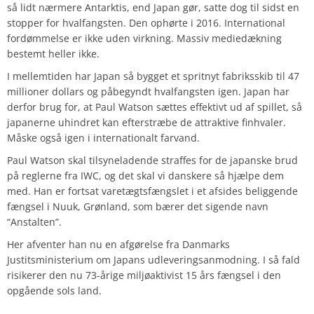
så lidt nærmere Antarktis, end Japan gør, satte dog til sidst en
stopper for hvalfangsten. Den ophørte i 2016. International
fordømmelse er ikke uden virkning. Massiv mediedækning
bestemt heller ikke.
I mellemtiden har Japan så bygget et spritnyt fabriksskib til 47
millioner dollars og påbegyndt hvalfangsten igen. Japan har
derfor brug for, at Paul Watson sættes effektivt ud af spillet, så
japanerne uhindret kan efterstræbe de attraktive finhvaler.
Måske også igen i internationalt farvand.
Paul Watson skal tilsyneladende straffes for de japanske brud
på reglerne fra IWC, og det skal vi danskere så hjælpe dem
med. Han er fortsat varetægtsfængslet i et afsides beliggende
fængsel i Nuuk, Grønland, som bærer det sigende navn
“Anstalten”.
Her afventer han nu en afgørelse fra Danmarks
Justitsministerium om Japans udleveringsanmodning. I så fald
risikerer den nu 73-årige miljøaktivist 15 års fængsel i den
opgående sols land.