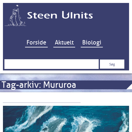
Hop til indhold
Forside
Aktuelt
Biologi
Søg
efter:
Tag-arkiv:
Mururoa
Storpolitik om kæmpehvaler