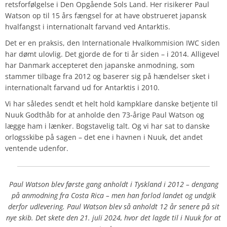
retsforfølgelse i Den Opgående Sols Land. Her risikerer Paul
Watson op til 15 års fængsel for at have obstrueret japansk
hvalfangst i internationalt farvand ved Antarktis.
Det er en praksis, den Internationale Hvalkommision IWC siden
har dømt ulovlig. Det gjorde de for ti år siden – i 2014. Alligevel
har Danmark accepteret den japanske anmodning, som
stammer tilbage fra 2012 og baserer sig på hændelser sket i
internationalt farvand ud for Antarktis i 2010.
Vi har således sendt et helt hold kampklare danske betjente til
Nuuk Godthåb for at anholde den 73-årige Paul Watson og
lægge ham i lænker. Bogstavelig talt. Og vi har sat to danske
orlogsskibe på sagen – det ene i havnen i Nuuk, det andet
ventende udenfor.
Paul Watson blev første gang anholdt i Tyskland i 2012 – dengang
på anmodning fra Costa Rica – men han forlod landet og undgik
derfor udlevering. Paul Watson blev så anholdt 12 år senere på sit
nye skib. Det skete den 21. juli 2024, hvor det lagde til i Nuuk for at