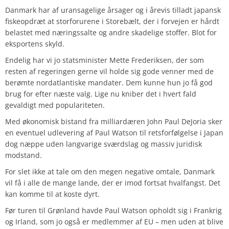
Danmark har af uransagelige årsager og i årevis tilladt japansk
fiskeopdræt at storforurene i Storebælt, der i forvejen er hårdt
belastet med næringssalte og andre skadelige stoffer. Blot for
eksportens skyld.
Endelig har vi jo statsminister Mette Frederiksen, der som
resten af regeringen gerne vil holde sig gode venner med de
berømte nordatlantiske mandater. Dem kunne hun jo få god
brug for efter næste valg. Lige nu kniber det i hvert fald
gevaldigt med populariteten.
Med økonomisk bistand fra milliardæren John Paul DeJoria sker
en eventuel udlevering af Paul Watson til retsforfølgelse i Japan
dog næppe uden langvarige sværdslag og massiv juridisk
modstand.
For slet ikke at tale om den megen negative omtale, Danmark
vil få i alle de mange lande, der er imod fortsat hvalfangst. Det
kan komme til at koste dyrt.
Før turen til Grønland havde Paul Watson opholdt sig i Frankrig
og Irland, som jo også er medlemmer af EU – men uden at blive