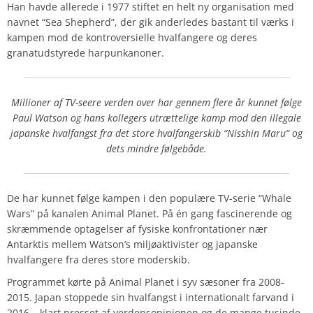
Han havde allerede i 1977 stiftet en helt ny organisation med
navnet “Sea Shepherd”, der gik anderledes bastant til værks i
kampen mod de kontroversielle hvalfangere og deres
granatudstyrede harpunkanoner.
Millioner af TV-seere verden over har gennem flere år kunnet følge
Paul Watson og hans kollegers utrættelige kamp mod den illegale
japanske hvalfangst fra det store hvalfangerskib “Nisshin Maru“ og
dets mindre følgebåde.
De har kunnet følge kampen i den populære TV-serie “Whale
Wars” på kanalen Animal Planet. På én gang fascinerende og
skræmmende optagelser af fysiske konfrontationer nær
Antarktis mellem Watson’s miljøaktivister og japanske
hvalfangere fra deres store moderskib.
Programmet kørte på Animal Planet i syv sæsoner fra 2008-
2015. Japan stoppede sin hvalfangst i internationalt farvand i
2016 – klart presset af verdensopinionen og de mange tusinde