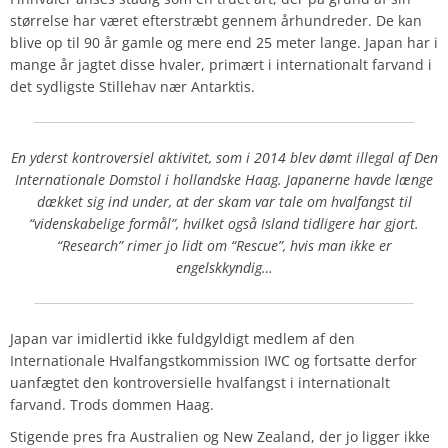
størrelse har været efterstræbt gennem århundreder. De kan
blive op til 90 år gamle og mere end 25 meter lange. Japan har i
mange år jagtet disse hvaler, primært i internationalt farvand i
det sydligste Stillehav nær Antarktis.
En yderst kontroversiel aktivitet, som i 2014 blev dømt illegal af Den
Internationale Domstol i hollandske Haag. Japanerne havde længe
dækket sig ind under, at der skam var tale om hvalfangst til
“videnskabelige formål”, hvilket også Island tidligere har gjort.
“Research” rimer jo lidt om “Rescue”, hvis man ikke er
engelskkyndig…
Japan var imidlertid ikke fuldgyldigt medlem af den
Internationale Hvalfangstkommission IWC og fortsatte derfor
uanfægtet den kontroversielle hvalfangst i internationalt
farvand. Trods dommen Haag.
Stigende pres fra Australien og New Zealand, der jo ligger ikke