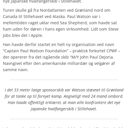
nye japanske hvalfangerskib i Stillehavet.
Turen skulle gå fra Nordatlanten ved Grønland nord om
Canada til Stillehavet ved Alaska. Paul Watson var i
mellemtiden raget uklar med Sea Shepherd, som havde sat
ham uden for døren i hans egen virksomhed. Lidt som Steve
Jobs blev det i Apple.
Han havde derfor startet en helt ny organisation ved navn
“Captain Paul Watson Foundation” – praktisk forkortet CPWF –
der opererer fra det isgående skib “M/Y John Paul DeJoria.
Navngivet efter den amerikanske milliardær og velgører af
samme navn.
I det 33 meter lange sponsorskib var Watson stævnet til Grønland
for at tanke op til fornyet kamp. Angiveligt med 24 mand ombord.
Han havde offentligt erklæret, at man ville konfrontere det nye
japanske hvalfangerskib i Stillehavet.