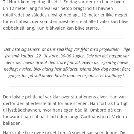
Til Nuuk kom jeg dog til sidst. En dag var der uro i hele byen.
En 12 meter lang finhval var netop bragt ind til havnen –
totalfredet og således ulovligt nedlagt. 12 meter er ikke meget
for en finhval, der som den næststørste af alle hvaler kan blive
dobbelt så lang. Kun blåhvalen kan blive større.
Det viste sig senere, at dens spæklag var fyldt med projektiler – lige
fra små kaliber .22
til store .30-06 kugler. Selv om det næppe var
dem, der havde dræbt den store finhval. Hvem der egentlig havde
nedlagt hvalen, blev aldrig helt afklaret. Island blev dog nævnt flere
gange, for på vulkanøen havde man en organiseret hvalfangst.
Den lokale politichef var klar over situationens alvor. Han var
derfor den allerførste til at forlade scenen. Han fortrak hurtigt
til lystbådehavnen, hvor hans egen båd lå. Ombord på den
forsvandt han i al hast ind i den lange Godthåbsfjord. Væk fra
balladen.
Han skulle ikke nyde noget i en så speget sag som denne. Og