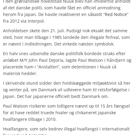
I den grønlandske hovedstad Nuuk blev han imidlertid anholdt
af det danske politi, som havde fået en officiel anmodning
herom fra Japan. De havde reaktiveret en såkaldt “
Red Notice
”
fra 2012 via Interpol.
Anholdelsen skete den 21. juli. Pudsigt nok eksakt det samme
sted, hvor man tilbage i 1985 landede den illegale finhval, som
er nævnt i indledningen. Det virkede næsten symbolsk.
En halv snes udsendte danske politifolk bordede straks efter
anløbet M/Y John Paul DeJoria, lagde Paul Watson i håndjern og
placerede ham i “Anstalten”, som detentionen i Nuuk så
malerisk hedder.
I skrivende stund sidder den hvidskæggede miljøaktivist så her
og venter på, om Danmark vil udlevere ham til retsforfølgelse i
Japan. Det har japanerne officielt bedt Danmark om.
Paul Watson risikerer som tidligere nævnt op til 15 års fængsel
for at have reddet truede hvaler og chikaneret japanske
hvalfangere tilbage i 2010.
Hvalfangere, som selv bedrev illegal hvalfangst i internationalt