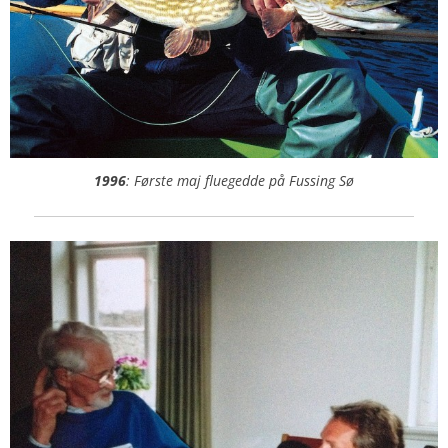
1996
: Første maj fluegedde på Fussing Sø