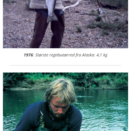
1976
: Største regnbueørred fra Alaska: 4,1 kg