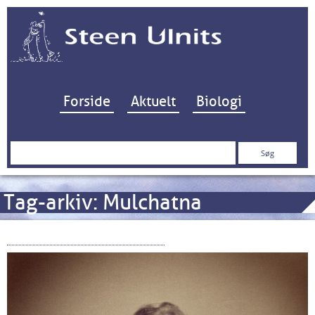
Hop til indhold
Forside
Aktuelt
Biologi
Søg
efter:
Tag-arkiv:
Mulchatna
Retropix: De første 25 år