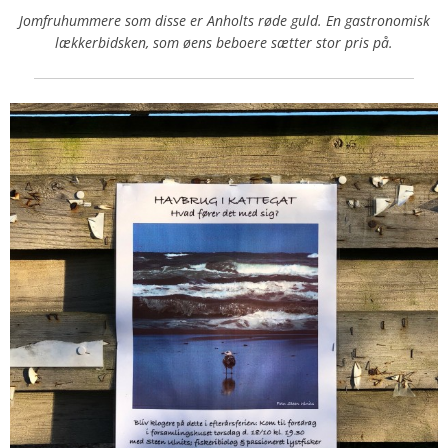
Jomfruhummere som disse er Anholts røde guld. En gastronomisk
lækkerbidsken, som øens beboere sætter stor pris på.