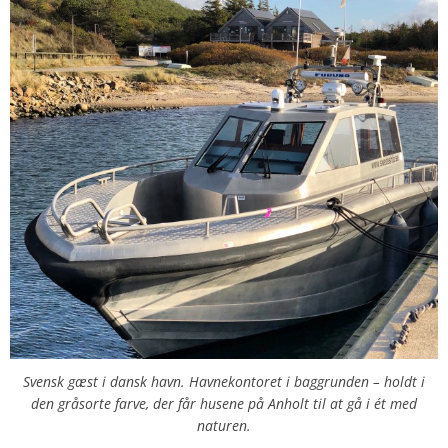
Svensk gæst i dansk havn. Havnekontoret i baggrunden – holdt i
den gråsorte farve, der får husene på Anholt til at gå i ét med
naturen.