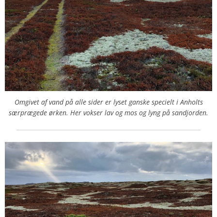
Omgivet af vand på alle sider er lyset ganske specielt i Anholts
særprægede ørken. Her vokser lav og mos og lyng på sandjorden.