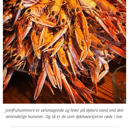
Jomfruhummere er velsmagende og lever på dybere vand end den
almindelige hummer. Og så er de som dybhavsrejerne røde i live.