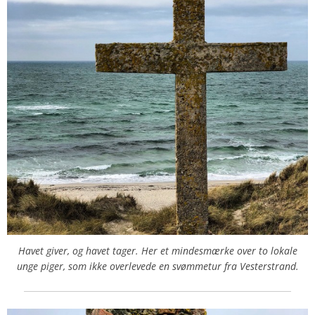
Havet giver, og havet tager. Her et mindesmærke over to lokale
unge piger, som ikke overlevede en svømmetur fra Vesterstrand.