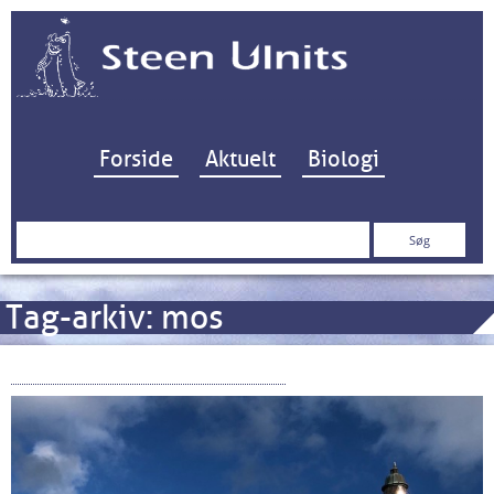
Hop til indhold
Forside
Aktuelt
Biologi
Søg
efter:
Tag-arkiv:
mos
Anholt – en lille ø i Kattegat