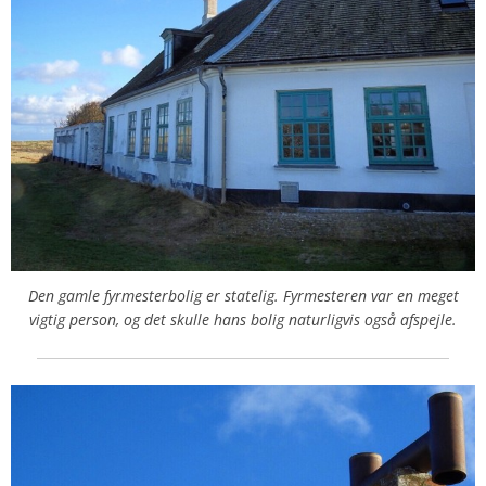
Den gamle fyrmesterbolig er statelig. Fyrmesteren var en meget
vigtig person, og det skulle hans bolig naturligvis også afspejle.