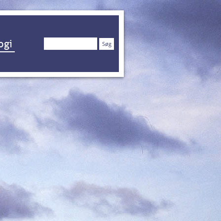
Søg
ogi
efter: