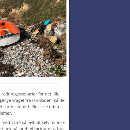
e redningsscenarier for det lille
bjærge vraget fra landsiden, så der
et var bestemt heller ikke uden
lemer.
r med vand så lavt, at selv mindre
nok på land. Vi forhørte os først