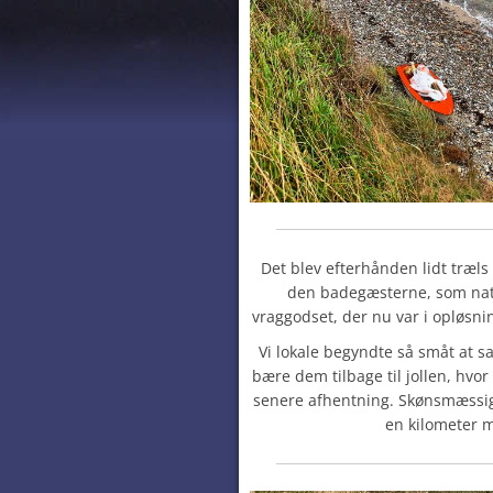
Det blev efterhånden lidt træ
den badegæsterne, som natu
vraggodset, der nu var i opløsning
Vi lokale begyndte så småt at s
bære dem tilbage til jollen, hvor
senere afhentning. Skønsmæssig
en kilometer 