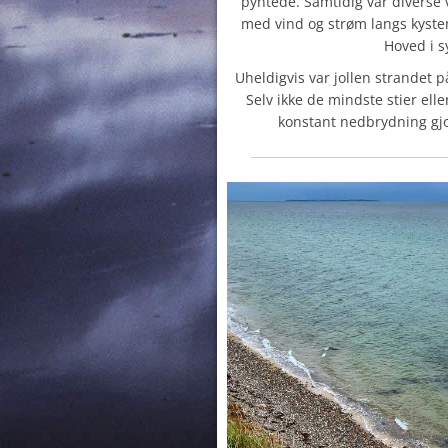
pyntede. Samtidig var diverse 
med vind og strøm langs kysten
Hoved i s
Uheldigvis var jollen strandet på
Selv ikke de mindste stier ell
konstant nedbrydning gjo