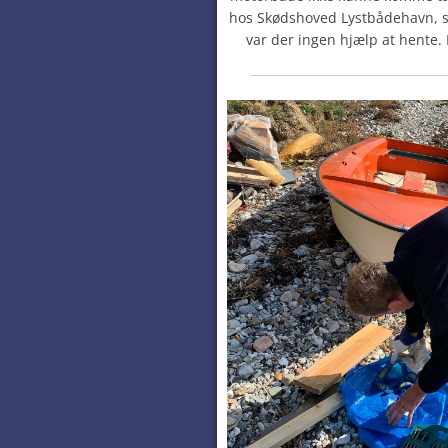
hos Skødshoved Lystbådehavn, s
var der ingen hjælp at hente. 