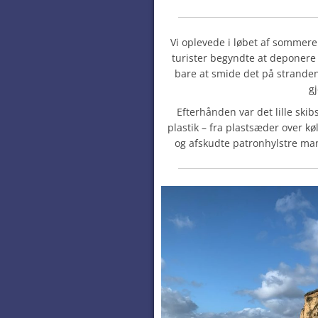
Vi oplevede i løbet af sommere
turister begyndte at deponere a
bare at smide det på stranden
gj
Efterhånden var det lille ski
plastik – fra plastsæder over k
og afskudte patronhylstre ma