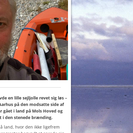
 en lille sejljolle revet sig løs –
 Aarhus på den modsatte side af
ar gået i land på Mols Hoved og
t i den stenede brænding.
 på land, hvor den ikke ligefrem