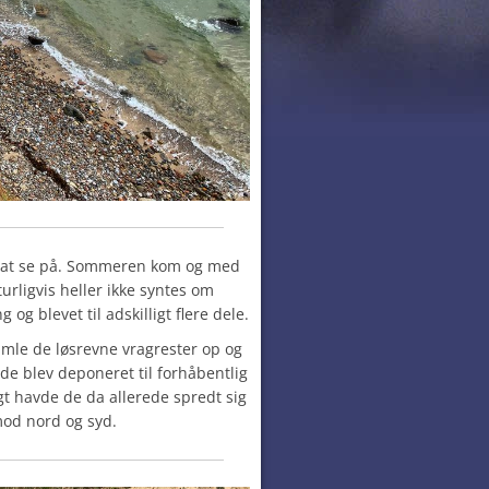
ls at se på. Sommeren kom og med
rligvis heller ikke syntes om
 og blevet til adskilligt flere dele.
amle de løsrevne vragrester op og
 de blev deponeret til forhåbentlig
t havde de da allerede spredt sig
mod nord og syd.