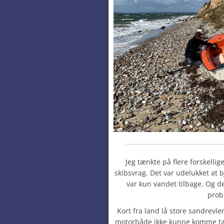
Jeg tænkte på flere forskellig
skibsvrag. Det var udelukket at 
var kun vandet tilbage. Og d
prob
Kort fra land lå store sandrevle
motorbåde ikke kunne komme tæt 