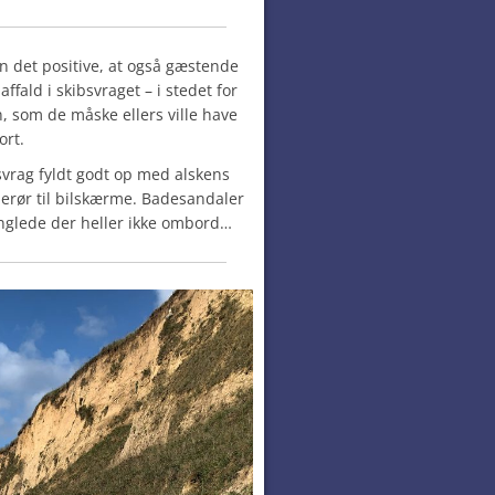
n det positive, at også gæstende
ffald i skibsvraget – i stedet for
, som de måske ellers ville have
ort.
bsvrag fyldt godt op med alskens
ølerør til bilskærme. Badesandaler
nglede der heller ikke ombord…