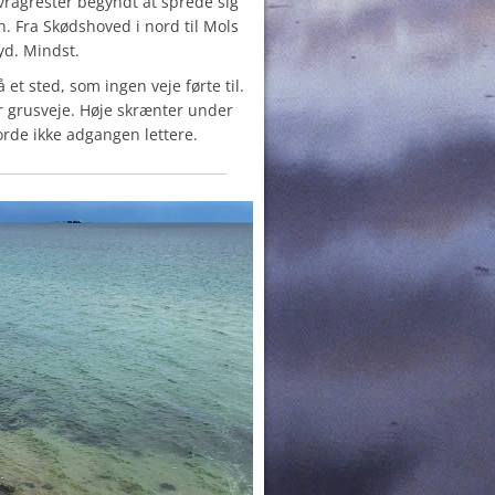
vragrester begyndt at sprede sig
. Fra Skødshoved i nord til Mols
yd. Mindst.
 et sted, som ingen veje førte til.
er grusveje. Høje skrænter under
rde ikke adgangen lettere.