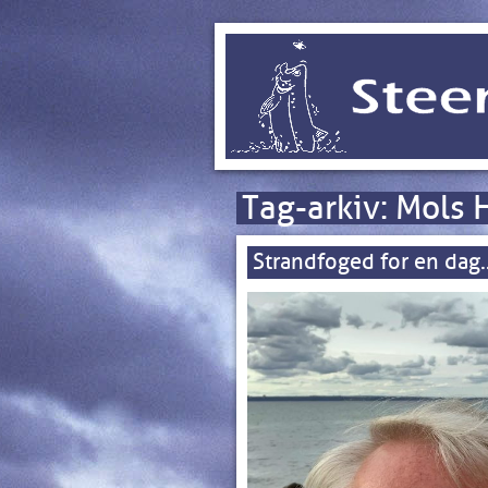
Tag-arkiv:
Mols 
Strandfoged for en dag