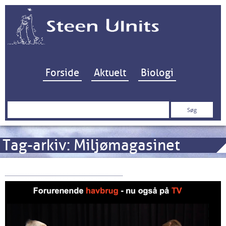
Hop til indhold
Forside
Aktuelt
Biologi
Søg
efter:
Tag-arkiv:
Miljømagasinet
Havbrug – nu også på TV!