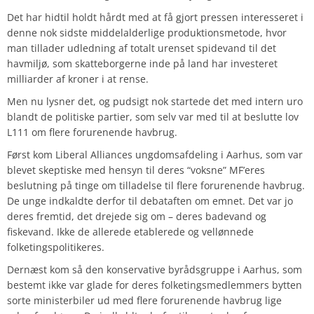
Det har hidtil holdt hårdt med at få gjort pressen interesseret i
denne nok sidste middelalderlige produktionsmetode, hvor
man tillader udledning af totalt urenset spidevand til det
havmiljø, som skatteborgerne inde på land har investeret
milliarder af kroner i at rense.
Men nu lysner det, og pudsigt nok startede det med intern uro
blandt de politiske partier, som selv var med til at beslutte lov
L111 om flere forurenende havbrug.
Først kom Liberal Alliances ungdomsafdeling i Aarhus, som var
blevet skeptiske med hensyn til deres “voksne” MF’eres
beslutning på tinge om tilladelse til flere forurenende havbrug.
De unge indkaldte derfor til debataften om emnet. Det var jo
deres fremtid, det drejede sig om – deres badevand og
fiskevand. Ikke de allerede etablerede og vellønnede
folketingspolitikeres.
Dernæst kom så den konservative byrådsgruppe i Aarhus, som
bestemt ikke var glade for deres folketingsmedlemmers bytten
sorte ministerbiler ud med flere forurenende havbrug lige