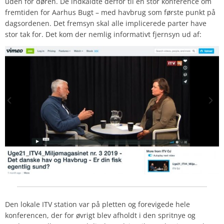
uden for døren. De indkaldte derfor til en stor konference om
fremtiden for
Aarhus Bugt
– med havbrug som første punkt på
dagsordenen. Det fremsyn skal alle implicerede parter have
stor tak for. Det kom der nemlig informativt fjernsyn ud af:
Den lokale
ITV
station var på pletten og forevigede hele
konferencen, der for øvrigt blev afholdt i den spritnye og