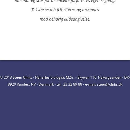
Alle indlæg står for de enkelte forfatteres egen regning.
Teksterne må frit citeres og anvendes
mod behørig kildeangivelse.
© 2013 Steen Ulnits - Fisheries biologist, M.Sc. - Skytten 116, Fiskergaarden - DK-
8920 Randers NV - Denmark - tel.: 23 32 89 88 - e-mail: steen@ulnits.dk