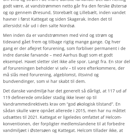
godt være, at vandstrømmen netto går fra den ferske Østersø
og op gennem Øresund, Storebælt og Lillebælt, inden vandet
havner i først Kattegat og siden Skagerak. Inden det til
allersidst når ud i den salte Nordsø.
Men inden da er vandstrømmen med vind og strøm og
tidevand gået frem og tilbage rigtig mange gange. Og hver
gang er der aflejret forurening, som forbliver permanent i de
indre danske farvande – med Aarhus Bugt som et godt
eksempel. Havet sletter slet ikke alle spor. Langt fra. En stor del
af forureningen beholder vi selv – til vore efterkommere, der
må slås med forurening, algeblomst, iltsvind og
bundvendinger, som vi har skabt til dem.
Det danske vandmiljø har det generelt så dårligt, at
117
ud af
119
definerede områder stadig ikke lever op til
Vandrammedirektivets krav om “god økologisk tilstand”. En
sådan skulle være opnået allerede i 2015, men har nu måttet
udsættes til 2021. Kattegat er ligeledes omfattet af
Helcom-
konventionen
, der forpligter medlemslandene til at forbedre
vandmiljøet i Østersøen og Kattegat. Helcom tillader ikke, at