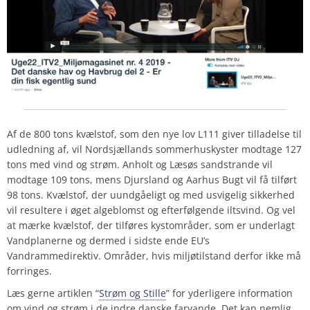
Af de 800 tons kvælstof, som den nye lov L111 giver tilladelse til
udledning af, vil Nordsjællands sommerhuskyster modtage
127
tons med vind og strøm. Anholt og Læsøs sandstrande vil
modtage
109
tons, mens Djursland og Aarhus Bugt vil få tilført
98
tons. Kvælstof, der uundgåeligt og med usvigelig sikkerhed
vil resultere i øget algeblomst og efterfølgende iltsvind. Og vel
at mærke kvælstof, der tilføres kystområder, som er underlagt
Vandplanerne og dermed i sidste ende EU’s
Vandrammedirektiv. Områder, hvis miljøtilstand derfor
ikke
må
forringes.
Læs gerne artiklen “
Strøm og Stille
” for yderligere information
om vind og strøm i de indre danske farvande. Det kan nemlig