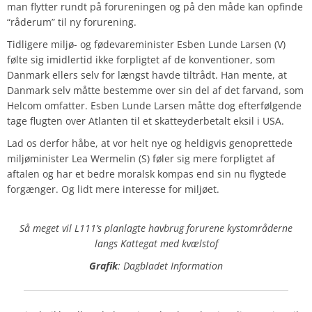
man flytter rundt på forureningen og på den måde kan opfinde
“råderum” til ny forurening.
Tidligere miljø- og fødevareminister Esben Lunde Larsen (V)
følte sig imidlertid ikke forpligtet af de konventioner, som
Danmark ellers selv for længst havde tiltrådt. Han mente, at
Danmark selv måtte bestemme over sin del af det farvand, som
Helcom omfatter. Esben Lunde Larsen måtte dog efterfølgende
tage flugten over Atlanten til et skatteyderbetalt eksil i USA.
Lad os derfor håbe, at vor helt nye og heldigvis genoprettede
miljøminister
Lea Wermelin
(S) føler sig mere forpligtet af
aftalen og har et bedre moralsk kompas end sin nu flygtede
forgænger. Og lidt mere interesse for miljøet.
Så meget vil L111’s planlagte havbrug forurene kystområderne
langs Kattegat med kvælstof
Grafik
: Dagbladet Information