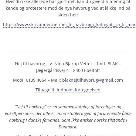
Hvis du ikke allerede har gjort det, kan du give din mening til
kende og protestere mod de nye havbrug ved at klikke ind på
siden her:
https://www.skrivunder.net/nej_til_havbrug_i_kattegat__ja_til_ma
Nej til havbrug – v. Nina Bjarup Vetter – fmd. BLAK –
Jægergårdsvej 4 – 8400 Ebeltoft
Mobil 6139 4064 – Mail:
blaknejtilhavbrug@gmail.com
Tilbage til indholdsfortegnelsen
“Nej til havbrug” er en sammenslutning af foreninger og
enkeltpersoner, der alle er imod etableringen af forurenende åbne
havbrug i danske farvande. Som ikke ønsker norske tilstande i
Danmark.