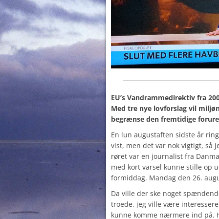
EU’s Vandrammedirektiv fra 2000
Med tre nye lovforslag vil miljø
begrænse den fremtidige forure
En lun augustaften sidste år rin
vist, men det var nok vigtigt, så
røret var en journalist fra Danm
med kort varsel kunne stille op 
formiddag. Mandag den 26. augu
Da ville der ske noget spænden
troede, jeg ville være interesse
kunne komme nærmere ind på. H