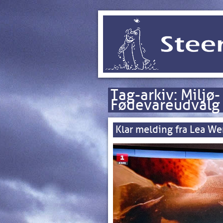
Tag-arkiv:
Miljø-
Fødevareudvalg
Klar melding fra Lea We