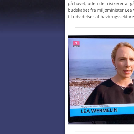
på havet, uden det risikerer at g
budskabet fra miljøminister Lea
til udvidelser af havbrugssektore