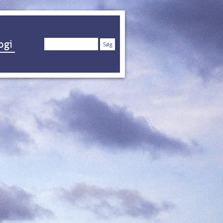
Søg
ogi
efter: