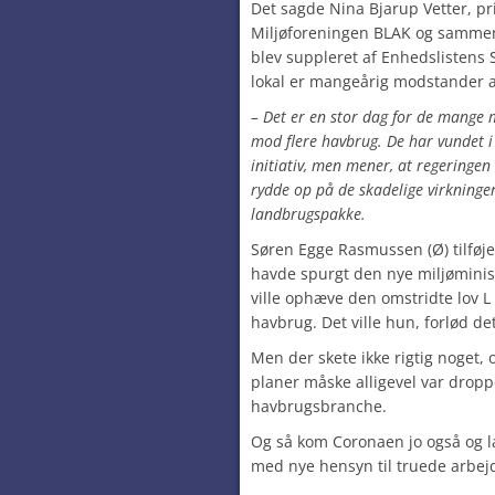
Det sagde Nina Bjarup Vetter, p
Miljøforeningen BLAK og sammens
blev suppleret af Enhedslisten
lokal er mangeårig modstander a
– Det er en stor dag for de mang
mod flere havbrug. De har vundet i 
initiativ, men mener, at regeringen 
rydde op på de skadelige virkninge
landbrugspakke.
Søren Egge Rasmussen (Ø) tilføje
havde spurgt den nye miljøminis
ville ophæve den omstridte lov L
havbrug. Det ville hun, forlød de
Men der skete ikke rigtig noget, 
planer måske alligevel var dropp
havbrugsbranche.
Og så kom Coronaen jo også og l
med nye hensyn til truede arbej