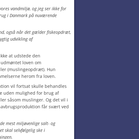
vores vandmiljø, og jeg ser ikke for
avbrug i Danmark på nuværende
and, også når det gælder fiskeopdræt,
ygtig udvikling af
ikke at udstede den
e udmøntet loven om
ler (muslingeopdræt). Hun
mmelserne herom fra loven.
on vil fortsat skulle behandles
ige uden mulighed for brug af
r såsom muslinger. Og det vil i
havbrugsproduktion får svært ved
 de mest miljøvenlige salt- og
skal selvfølgelig ske i
ningen.