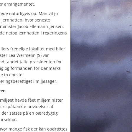
for arrangementet.
lede naturligvis op. Man vil jo
r Jernhatten, hvor seneste
minister Jacob Ellemann-Jensen,
e netop Jernhatten i regeringens
lers fredelige lokalitet med biler
ster Lea Wermelin (S) var
ndt andet talte præsidenten for
ng og formanden for Danmarks
de to eneste
øringsberettiget i miljøsager.
ren
miljøet havde fået miljøminister
lers påtænkte udvidelser af
e der satses på en bæredygtig
ursektor.
hvor mange fisk der kan opdrættes