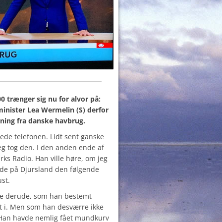
 trænger sig nu for alvor på:
minister Lea Wermelin (S) derfor
ning fra danske havbrug.
gede telefonen. Lidt sent ganske
 jeg tog den. I den anden ende af
arks Radio.
Han ville høre, om jeg
ude på Djursland den følgende
st.
de derude, som han bestemt
ret i. Men som han desværre ikke
an havde nemlig fået mundkurv