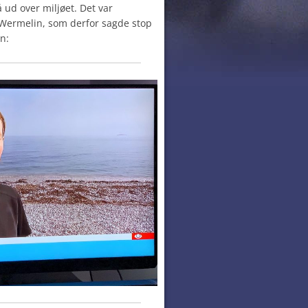
å ud over miljøet. Det var
 Wermelin, som derfor sagde stop
n: