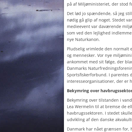
på af Miljøministeriet, der stod 
Det lød jo spændende, så jeg stil
nødig gå glip af noget. Stedet va
medieevent var daværende miljø
som ved den lejlighed indlemmed
nye Naturkanon.
Pludselig vrimlede den normalt el
og mennesker. Vor nye miljømini
ankommet med sit følge, der bla
Danmarks Naturfredningsforeni
Sportsfiskerforbund. I parentes 
interesseorganisationer, der er h
Bekymring over havbrugssekto
Bekymring over tilstanden i vand
Lea Wermelin til at bremse de el
havbrugssektoren. I stedet skull
udvikling af den danske akvakult
Danmark har nået grænsen for, 