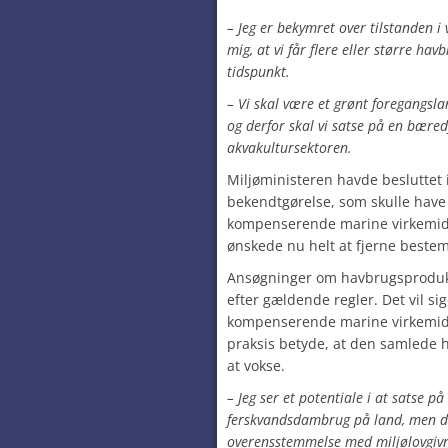
– Jeg er bekymret over tilstanden i 
mig, at vi får flere eller større h
tidspunkt.
– Vi skal være et grønt foregangsl
og derfor skal vi satse på en bæred
akvakultursektoren.
Miljøministeren havde besluttet 
bekendtgørelse, som skulle hav
kompenserende marine virkemid
ønskede nu helt at fjerne beste
Ansøgninger om havbrugsprodukti
efter gældende regler. Det vil s
kompenserende marine virkemidle
praksis betyde, at den samlede 
at vokse.
– Jeg ser et potentiale i at satse på
ferskvandsdambrug på land, men det 
overensstemmelse med miljølovgiv