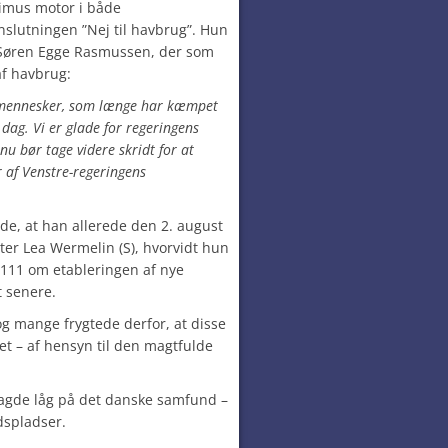
rimus motor i både
lutningen ”Nej til havbrug”. Hun
s Søren Egge Rasmussen, der som
f havbrug:
e mennesker, som længe har kæmpet
dag. Vi er glade for regeringens
nu bør tage videre skridt for at
r af Venstre-regeringens
de, at han allerede den 2. august
ter Lea Wermelin (S), hvorvidt hun
 111 om etableringen af nye
t senere.
og mange frygtede derfor, at disse
et – af hensyn til den magtfulde
agde låg på det danske samfund –
dspladser.