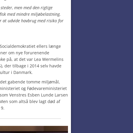
 steder, men med den rigtige
 fisk med mindre miljøbelastning.
for at udvide havbrug med risiko for
at Socialdemokratiet ellers længe
aner om nye forurenende
ke på, at det var Lea Wermelins
), der tilbage i 2014 selv havde
kultur i Danmark.
d i det gabende tomme miljømål,
nisteriet og Fødevareministeriet
, som Venstres Esben Lunde Larsen
 Men som altså blev lagt død af
19.