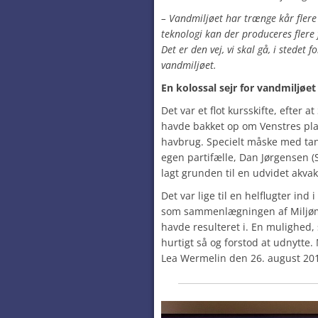
– Vandmiljøet har trænge kår flere
teknologi kan der produceres flere
Det er den vej, vi skal gå, i stedet 
vandmiljøet.
En kolossal sejr for vandmiljøet
Det var et flot kursskifte, efter 
havde bakket op om Venstres pl
havbrug. Specielt måske med tan
egen partifælle, Dan Jørgensen (S
lagt grunden til en udvidet akva
Det var lige til en helflugter in
som sammenlægningen af Miljømi
havde resulteret i. En mulighed
hurtigt så og forstod at udnytte.
Lea Wermelin den 26. august 20