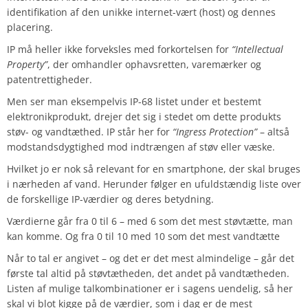
identifikation af den unikke internet-vært (host) og dennes
placering.
IP må heller ikke forveksles med forkortelsen for
“Intellectual
Property”
, der omhandler ophavsretten, varemærker og
patentrettigheder.
Men ser man eksempelvis IP-68 listet under et bestemt
elektronikprodukt, drejer det sig i stedet om dette produkts
støv- og vandtæthed. IP står her for
“Ingress Protection”
– altså
modstandsdygtighed mod indtrængen af støv eller væske.
Hvilket jo er nok så relevant for en smartphone, der skal bruges
i nærheden af vand. Herunder følger en ufuldstændig liste over
de forskellige IP-værdier og deres betydning.
Værdierne går fra 0 til 6 – med 6 som det mest støvtætte, man
kan komme. Og fra 0 til 10 med 10 som det mest vandtætte
Når to tal er angivet – og det er det mest almindelige – går det
første tal altid på støvtætheden, det andet på vandtætheden.
Listen af mulige talkombinationer er i sagens uendelig, så her
skal vi blot kigge på de værdier, som i dag er de mest