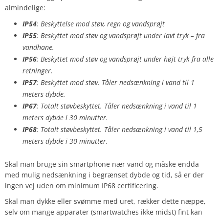
almindelige:
IP54
: Beskyttelse mod støv, regn og vandsprøjt
IP55
: Beskyttet mod støv og vandsprøjt under lavt tryk – fra
vandhane.
IP56
: Beskyttet mod støv og vandsprøjt under højt tryk fra alle
retninger.
IP57
: Beskyttet mod støv. Tåler nedsænkning i vand til 1
meters dybde.
IP67
: Totalt støvbeskyttet. Tåler nedsænkning i vand til 1
meters dybde i 30 minutter.
IP68
: Totalt støvbeskyttet. Tåler nedsænkning i vand til 1,5
meters dybde i 30 minutter.
Skal man bruge sin smartphone nær vand og måske endda
med mulig nedsænkning i begrænset dybde og tid, så er der
ingen vej uden om minimum IP68 certificering.
Skal man dykke eller svømme med uret, rækker dette næppe,
selv om mange apparater (smartwatches ikke midst) fint kan