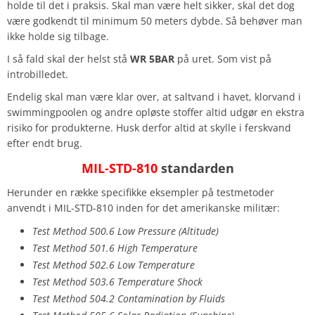
holde til det i praksis. Skal man være helt sikker, skal det dog
være godkendt til minimum 50 meters dybde. Så behøver man
ikke holde sig tilbage.
I så fald skal der helst stå
WR 5BAR
på uret. Som vist på
introbilledet.
Endelig skal man være klar over, at saltvand i havet, klorvand i
swimmingpoolen og andre opløste stoffer altid udgør en ekstra
risiko for produkterne. Husk derfor altid at skylle i ferskvand
efter endt brug.
MIL-STD-810
standarden
Herunder en række specifikke eksempler på testmetoder
anvendt i MIL-STD-810 inden for det amerikanske militær:
Test Method 500.6 Low Pressure (Altitude)
Test Method 501.6 High Temperature
Test Method 502.6 Low Temperature
Test Method 503.6 Temperature Shock
Test Method 504.2 Contamination by Fluids