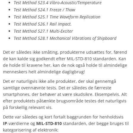
Test Method 523.4 Vibro-Acoustic/Temperature
Test Method 524.1 Freeze / Thaw
Test Method 525.1 Time Waveform Replication
Test Method 526.1 Rail Impact.
Test Method 527.1 Multi-Exciter
Test Method 528.1 Mechanical Vibrations of Shipboard
Det er således ikke småting, produkterne udsættes for, førend
de kan kalde sig godkendt efter MIL-STD-810 standarden. Kan
de holde til kravene her, kan de nok også holde til almindelige
menneskers helt almindelige dagligbrug!
Det er naturligvis ikke alle produkter, der skal gennemgå
samtlige ovennævnte tests. Det er således de færreste
smartphones, der behøver at være skudsikre. Eksempelvis. Alt
efter produktets påtænkte brugsområde testes det naturligvis
på forskellig relevant vis.
Dette var således og kort fortalt baggrunden for henholdsvis
IP
-værdierne og
MIL-STD-810
standarden, der begge bruges til
kategorisering af elektronik: