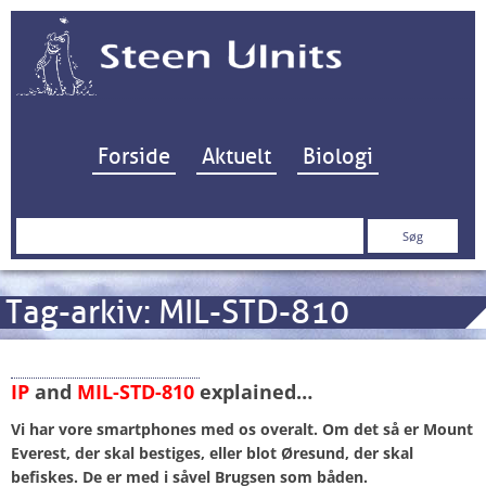
Hop til indhold
Forside
Aktuelt
Biologi
Søg
efter:
Tag-arkiv:
MIL-STD-810
“Beyond Rugged…”
IP
and
MIL-STD-810
explained…
Vi har vore smartphones med os overalt. Om det så er Mount
Everest, der skal bestiges, eller blot Øresund, der skal
befiskes. De er med i såvel Brugsen som båden.