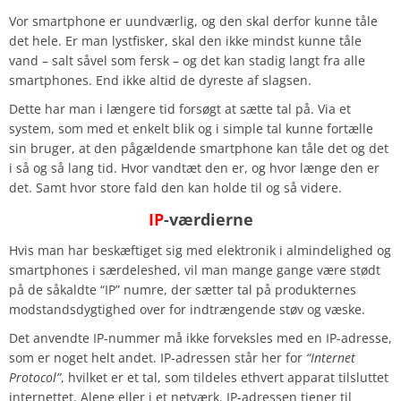
Vor smartphone er uundværlig, og den skal derfor kunne tåle
det hele. Er man lystfisker, skal den ikke mindst kunne tåle
vand – salt såvel som fersk – og det kan stadig langt fra alle
smartphones. End ikke altid de dyreste af slagsen.
Dette har man i længere tid forsøgt at sætte tal på. Via et
system, som med et enkelt blik og i simple tal kunne fortælle
sin bruger, at den pågældende smartphone kan tåle det og det
i så og så lang tid. Hvor vandtæt den er, og hvor længe den er
det. Samt hvor store fald den kan holde til og så videre.
IP
-værdierne
Hvis man har beskæftiget sig med elektronik i almindelighed og
smartphones i særdeleshed, vil man mange gange være stødt
på de såkaldte “IP” numre, der sætter tal på produkternes
modstandsdygtighed over for indtrængende støv og væske.
Det anvendte IP-nummer må ikke forveksles med en IP-adresse,
som er noget helt andet. IP-adressen står her for
“Internet
Protocol”
, hvilket er et tal, som tildeles ethvert apparat tilsluttet
internettet. Alene eller i et netværk. IP-adressen tjener til