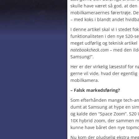
skulle have været så god, at den 
mobilkameraernes førertrøje. De
– med koks i blandt andet hvidba
I denne artikel skal vi i stedet fo
funktionaliteten i den nye S20-s
meget udførlig og teknisk artike
notebookcheck.com
– med den ilde
Samsung!”.
Her er der virkelig læsestof for
gerne vil vide, hvad der egentlig 
mobilkamera.
– Falsk markedsføring?
Som efterhånden mange tech-anm
dumt at Samsung at hype en sim
og kalde den “Space Zoom”. S20 
10X hybrid zoom, der sammen m
kunne have båret den nye topm
Nu kom der pludselig ekstra meg