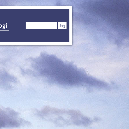
Søg
ogi
efter: