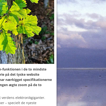
funktionen i de to mindste
rie på det tyske website
ar nærkigget specifikationerne
r ingen ægte zoom på de to
verdens elektronikgiganter.
ner – specielt de nyeste