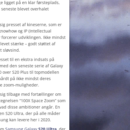
ligget på en klar førsteplads,
 seneste blevet overhalet
sig presset af kineserne, som er
 knowhow og IP (Intellectual
 forcerer udviklingen. Ikke mindst
evet stærke – godt støttet af
gt sløvsind.
set til en ekstra indsats på
 med den seneste serie af Galaxy
 over S20 Plus til topmodellen
hårdt på ikke mindst deres
e zoom-muligheder.
sig tilbage med fortællinger om
etegnelsen “100X Space Zoom” som
vad disse ambitioner angår. En
en S20 Ultra, der på alle måder
ung kan levere her i 2020.
 om
Samsung Galaxy
S20 Ultra
, der