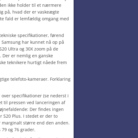
den ikke holder til et nærmere
kig på, hvad der er vaskeægte
dste fald er lemfældig omgang med
tekniske specifikationer, førend
n Samsung har kunnet nå op på
S20 Ultra og 30X zoom på de
. Der er nemlig en ganske
yske teknikere hurtigt nåede frem
gtige telefoto-kameraer. Forklaring
 over specifikationer (se nederst i
t til pressen ved lanceringen af
iøjnefaldende: Der findes ingen
r S20 Plus. I stedet er der to
er marginalt større end den anden.
 79 og 76 grader.