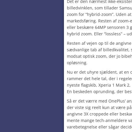
Det er den nærmest ikke-eksister
billedvinklen, som tillader Sams
zoom for “hybrid-zoom”. Uden at 
markedsføring. Resten af zoom-e
eller beskære 64MP sensoren 3 g
hybrid zoom. Eller “lossless” – ud
Resten af vejen op til de angivn
sædvanlige tab af billedkvalitet
modsat optisk zoom, der jo bibeh
opløsning.
Nu er det uhyre sjældent, at en
rammer det hele tal, der i regel
nyeste flagskib, Xperia 1 Mark 2,
En beskeden oprunding, der beste
Så er det værre med OnePlus’ an
der viste sig reelt kun at være på
angivne 3X croppede eller beskar
mente mange tech-anmeldere var
varebetegnelse eller sågar decid