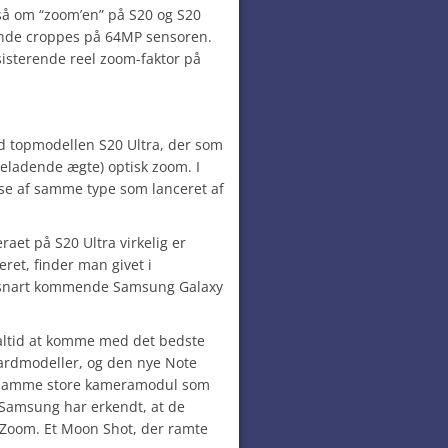
 om “zoom’en” på S20 og S20
kende croppes på 64MP sensoren.
sisterende reel zoom-faktor på
ed topmodellen S20 Ultra, der som
eladende ægte) optisk zoom. I
nse af samme type som lanceret af
raet på S20 Ultra virkelig er
eret, finder man givet i
t snart kommende Samsung Galaxy
altid at komme med det bedste
ardmodeller, og den nye Note
 samme store kameramodul som
 Samsung har erkendt, at de
Zoom. Et Moon Shot, der ramte