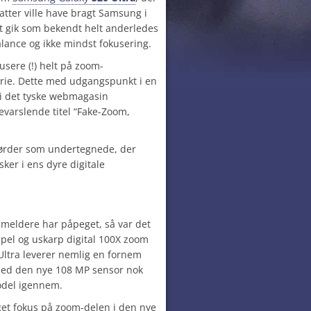
atter ville have bragt Samsung i
t gik som bekendt helt anderledes
lance og ikke mindst fokusering.
kusere (!) helt på zoom-
erie. Dette med udgangspunkt i en
l i det tyske webmagasin
varslende titel “Fake-Zoom,
 nørder som undertegnede, der
sker i ens dyre digitale
eldere har påpeget, så var det
pel og uskarp digital 100X zoom
Ultra leverer nemlig en fornem
ed den nye 108 MP sensor nok
odel igennem.
et fokus på zoom-delen i den nye