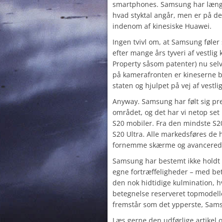
smartphones. Samsung har længe 
hvad styktal angår, men er på de
indenom af kinesiske Huawei.
Ingen tvivl om, at Samsung føler 
efter mange års tyveri af vestlig
Property såsom patenter) nu selv
på kamerafronten er kineserne bl
staten og hjulpet på vej af vestli
Anyway. Samsung har følt sig pres
området, og det har vi netop set
S20 mobiler. Fra den mindste S20
S20 Ultra. Alle markedsføres de 
fornemme skærme og avancered
Samsung har bestemt ikke holdt 
egne fortræffeligheder – med b
den nok hidtidige kulmination, h
betegnelse reserveret topmodell
fremstår som det ypperste, Sams
Læs gerne den udførlige artikel