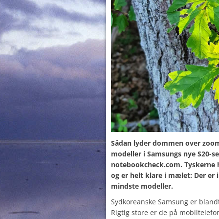
Sådan lyder dommen over zoom-
modeller i Samsungs nye S20-se
notebookcheck.com. Tyskerne h
og er helt klare i mælet: Der e
mindste modeller.
Sydkoreanske Samsung er blandt 
Rigtig store er de på mobiltelefo