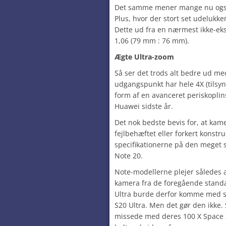
Det samme mener mange nu også
Plus, hvor der stort set udeluk
Dette ud fra en nærmest ikke-ek
1,06 (79 mm : 76 mm).
Ægte Ultra-zoom
Så ser det trods alt bedre ud m
udgangspunkt har hele 4X (tilsyn
form af en avanceret periskopli
Huawei sidste år.
Det nok bedste bevis for, at kame
fejlbehæftet eller forkert konstru
specifikationerne på den mege
Note 20.
Note-modellerne plejer således 
kamera fra de foregående stand
Ultra burde derfor komme med
S20 Ultra. Men det gør den ikke.
missede med deres 100 X Space 