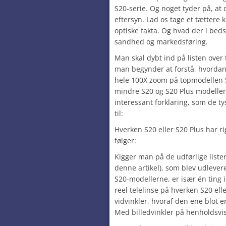
S20-serie. Og noget tyder på, at 
eftersyn. Lad os tage et tættere 
optiske fakta. Og hvad der i be
sandhed og markedsføring.
Man skal dybt ind på listen over 
man begynder at forstå, hvorda
hele 100X zoom på topmodellen 
mindre S20 og S20 Plus modeller
interessant forklaring, som de t
til:
Hverken S20 eller S20 Plus har ri
følger:
Kigger man på de udførlige lister
denne artikel), som blev udlevere
S20-modellerne, er især én ting 
reel telelinse på hverken S20 elle
vidvinkler, hvoraf den ene blot 
Med billedvinkler på henholdsvis