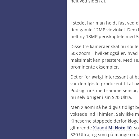
helt ved siden af.
I stedet har man holdt fast ved
den gamle 12MP vidvinkel. Dem
helt ny 13MP periskoptele med 5
Disse tre kameraer skal nu spil
50X zoom – hvilket også er, hva
maksimalt kan præstere. Med Hu
prominente eksempler.
Det er for øvrigt interessant at 
var den første producent til at 
Pudsigt nok med samme sensor, 
nu selv bruger i sin S20 Ultra.
Men Xiaomi så heldigvis tidligt 
voksede ind i himlen. Selv ikke
Kineserne
stoppede derfor kloge
glimrende
Xiaomi
Mi Note 10
, s
S20 Ultra, og som på mange områ