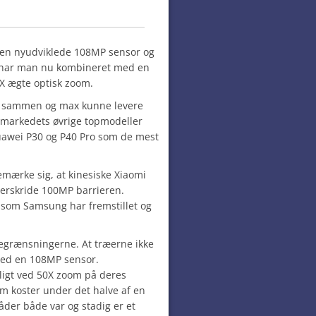
 den nyudviklede 108MP sensor og
 har man nu kombineret med en
X ægte optisk zoom.
le sammen og max kunne levere
d markedets øvrige topmodeller
awei P30 og P40 Pro som de mest
bemærke sig, at kinesiske Xiaomi
overskride 100MP barrieren.
som Samsung har fremstillet og
begrænsningerne. At træerne ikke
 med en 108MP sensor.
ligt ved 50X zoom på deres
om koster under det halve af en
der både var og stadig er et