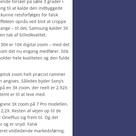
ende forskel på sølle 3 grader i
ung til at kalde den indbyggede
kunne retsforfølges for falsk
ffekten opnås ved blot at croppe
ange – til det, Samsung kalder 3X
en tab af billedkvalitet.
e 30X er 10X digital zoom – med det
, som det nu engang medfører. Stik
older hele kvaliteten og den fulde
 optisk zoom helt præcist rammer
en angives. Således byder Sony’s
 på en 3X zoom, der reelt er 2,92X.
mt er til at leve med.
givne 3X zoom på 7 Pro modellen,
 2,2X. Resten af vejen op til de
 OnePlus sig frem til. Og det
 og er snyd. Falsk
eret vildledende markedsføring.