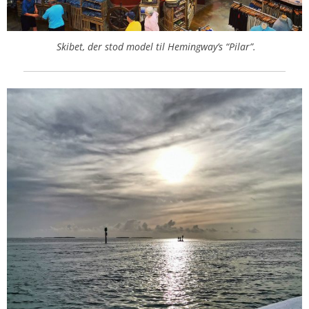
Skibet, der stod model til Hemingway’s “Pilar”.