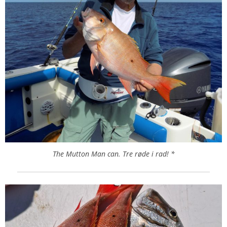
The Mutton Man can. Tre røde i rad! *