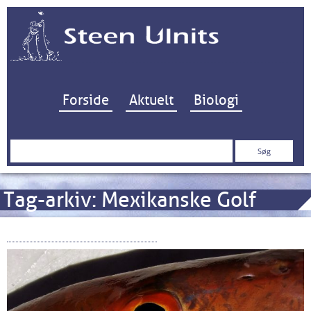
Hop til indhold
Forside
Aktuelt
Biologi
Søg
efter:
Tag-arkiv:
Mexikanske Golf
Key West snappershots