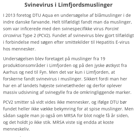
Svinevirus i Limfjordsmuslinger
I 2013 foretog DTU Aqua en undersøgelse af blåmuslinger i de
indre danske farvande. Helt tilfældigt fandt man da muslinger,
som var inficerede med den svinespecifikke virus
Porcint
circovirus
Type 2 (PCV2). Fundet af svinevirus blev gjort tilfældigt
i forbindelse med søgen efter smittekilder til Hepatitis E-virus
hos mennesker.
Undersøgelsen blev foretaget på muslinger fra 19
produktionsområder i Limfjorden og på den jyske østkyst fra
Aarhus og ned til Fyn. Men det var kun i Limfjorden, at
forskerne fandt svinevirus i muslinger. Sikkert fordi man her
har en af landets højeste svinetætheder og derfor oplever
massiv udsivning af svinegylle fra de omkringliggende marker.
PCV2 smitter så vidt vides ikke mennesker, og ifølge DTU bør
fundet heller ikke vække bekymring for at spise muslinger. Men
sådan sagde man jo også om MRSA for blot nogle få år siden,
og det holdt jo ikke stik. MRSA viste sig endda at koste
menneskeliv.