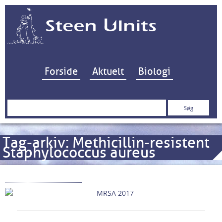
Hop til indhold
Forside
Aktuelt
Biologi
Søg
efter:
Tag-arkiv:
Methicillin-resistent
Staphylococcus aureus
MRSA anno 2018