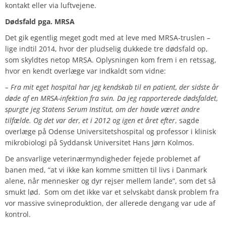
kontakt eller via luftvejene.
Dødsfald pga. MRSA
Det gik egentlig meget godt med at leve med MRSA-truslen –
lige indtil 2014, hvor der pludselig dukkede tre dødsfald op,
som skyldtes netop MRSA. Oplysningen kom frem i en retssag,
hvor en kendt overlæge var indkaldt som vidne:
– Fra mit eget hospital har jeg kendskab til en patient, der sidste år
døde af en MRSA-infektion fra svin. Da jeg rapporterede dødsfaldet,
spurgte jeg Statens Serum Institut, om der havde været andre
tilfælde. Og det var der, et i 2012 og igen et året efter
, sagde
overlæge på Odense Universitetshospital og professor i klinisk
mikrobiologi på Syddansk Universitet Hans Jørn Kolmos.
De ansvarlige veterinærmyndigheder fejede problemet af
banen med, “at vi ikke kan komme smitten til livs i Danmark
alene, når mennesker og dyr rejser mellem lande”, som det så
smukt lød. Som om det ikke var et selvskabt dansk problem fra
vor massive svineproduktion, der allerede dengang var ude af
kontrol.