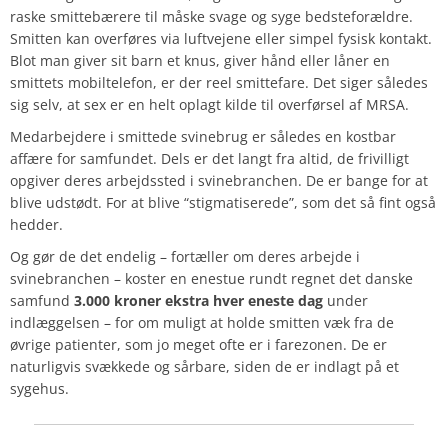
raske smittebærere til måske svage og syge bedsteforældre.
Smitten kan overføres via luftvejene eller simpel fysisk kontakt.
Blot man giver sit barn et knus, giver hånd eller låner en
smittets mobiltelefon, er der reel smittefare. Det siger således
sig selv, at sex er en helt oplagt kilde til overførsel af MRSA.
Medarbejdere i smittede svinebrug er således en kostbar
affære for samfundet. Dels er det langt fra altid, de frivilligt
opgiver deres arbejdssted i svinebranchen. De er bange for at
blive udstødt. For at blive “stigmatiserede”, som det så fint også
hedder.
Og gør de det endelig – fortæller om deres arbejde i
svinebranchen – koster en enestue rundt regnet det danske
samfund
3.000 kroner ekstra hver eneste dag
under
indlæggelsen – for om muligt at holde smitten væk fra de
øvrige patienter, som jo meget ofte er i farezonen. De er
naturligvis svækkede og sårbare, siden de er indlagt på et
sygehus.