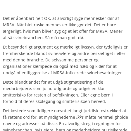
Det er åbenbart helt OK, at alvorligt syge mennesker dør af
MRSA. Når blot raske mennesker ikke gør det. Det er bare
ærgerligt, hvis man bliver syg og et let offer for MRSA. Mener
altså svinebranchen. Så må man godt dø.
Et besynderligt argument og mærkeligt livssyn, der tydeligvis er
fremherskende blandt svineavlere og andre beskæftiget i eller
med denne branche. De selvsamme personer og
organisationer kæmpede da også med næb og kløer for at
undgå offentliggørelse af MRSA-inficerede svinebesætninger.
Dette blandt andet for at udgå stigmatisering af de
medarbejdere, som jo nu udgjorde og udgør en klar
smitterisiko for resten af befolkningen. Eller egne børn i
forhold til deres skolegang og smitterisikoen herved.
Det kostede som tidligere nævnt et langt juridisk tovtrækkeri at
få rettens ord for, at myndighederne
ikke
måtte hemmeligholde
navne og adresser på disse. En alvorlig streg i regningen for
svinebranchen, hvis ejere, børn og medarbejdere nu risikerede