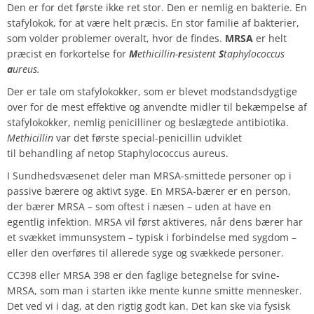
Den er for det første ikke ret stor. Den er nemlig en bakterie. En
stafylokok, for at være helt præcis. En stor familie af bakterier,
som volder problemer overalt, hvor de findes.
MRSA
er helt
præcist en forkortelse for
M
ethicillin-
r
esistent
S
taphylococcus
a
ureus.
Der er tale om stafylokokker, som er blevet modstandsdygtige
over for de mest effektive og anvendte midler til bekæmpelse af
stafylokokker, nemlig penicilliner og beslægtede antibiotika.
Methicillin
var det første special-penicillin udviklet
til behandling af netop Staphylococcus aureus.
I Sundhedsvæsenet deler man MRSA-smittede personer op i
passive bærere og aktivt syge. En MRSA-bærer er en person,
der bærer MRSA – som oftest i næsen – uden at have en
egentlig infektion. MRSA vil først aktiveres, når dens bærer har
et svækket immunsystem – typisk i forbindelse med sygdom –
eller den overføres til allerede syge og svækkede personer.
CC398 eller MRSA 398 er den faglige betegnelse for svine-
MRSA, som man i starten ikke mente kunne smitte mennesker.
Det ved vi i dag, at den rigtig godt kan. Det kan ske via fysisk