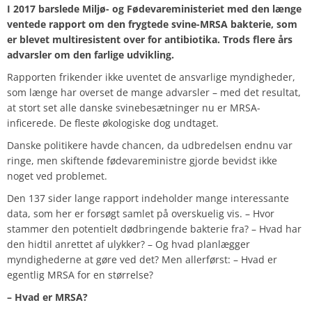
I 2017 barslede Miljø- og Fødevareministeriet med den længe
ventede rapport om den frygtede svine-MRSA bakterie, som
er blevet multiresistent over for antibiotika. Trods flere års
advarsler om den farlige udvikling.
Rapporten frikender ikke uventet de ansvarlige myndigheder,
som længe har overset de mange advarsler – med det resultat,
at stort set alle danske svinebesætninger nu er MRSA-
inficerede. De fleste økologiske dog undtaget.
Danske politikere havde chancen, da udbredelsen endnu var
ringe, men skiftende fødevareministre gjorde bevidst ikke
noget ved problemet.
Den 137 sider lange rapport indeholder mange interessante
data, som her er forsøgt samlet på overskuelig vis. – Hvor
stammer den potentielt dødbringende bakterie fra? – Hvad har
den hidtil anrettet af ulykker? – Og hvad planlægger
myndighederne at gøre ved det? Men allerførst: – Hvad er
egentlig MRSA for en størrelse?
– Hvad er MRSA?