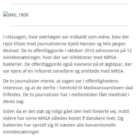
I retssagen, hvor overlægen var indkaldt som vidne, blev der
rejst tiltale mod journalisterne Kjeld Hansen og Nils Jørgen
Mulvad. De to offentliggjorde i oktober 2010 adresserne på 12
svinebesætninger, hvor der var infektioner med MRSA-
bakterier. De offentliggjorde også navnene på et ægtepar, der
var ejere af en inficeret svinefarm og smittede med MRSA.
De to journalister mente, at sagen var i offentlighedens
interesse, og at de derfor i henhold til Medieansvarsloven skal
frifindes. De to journalister har i mellemtiden fået medhold i
deres sag.
Siden da er det støt og roligt gået den helt forkerte vej. Indtil
videre har svine-MRSA således kostet
7
danskere livet. Og
bakterien har spredt sig til næsten alle konventionelle
svinebesætnnger.