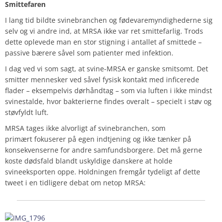
Smittefaren
I lang tid bildte svinebranchen og fødevaremyndighederne sig
selv og vi andre ind, at MRSA ikke var ret smittefarlig. Trods
dette oplevede man en stor stigning i antallet af smittede –
passive bærere såvel som patienter med infektion.
I dag ved vi som sagt, at svine-MRSA er ganske smitsomt. Det
smitter mennesker ved såvel fysisk kontakt med inficerede
flader – eksempelvis dørhåndtag – som via luften i ikke mindst
svinestalde, hvor bakterierne findes overalt – specielt i støv og
støvfyldt luft.
MRSA tages ikke alvorligt af svinebranchen, som
primært fokuserer på egen indtjening og ikke tænker på
konsekvenserne for andre samfundsborgere. Det må gerne
koste dødsfald blandt uskyldige danskere at holde
svineeksporten oppe. Holdningen fremgår tydeligt af dette
tweet i en tidligere debat om netop MRSA: