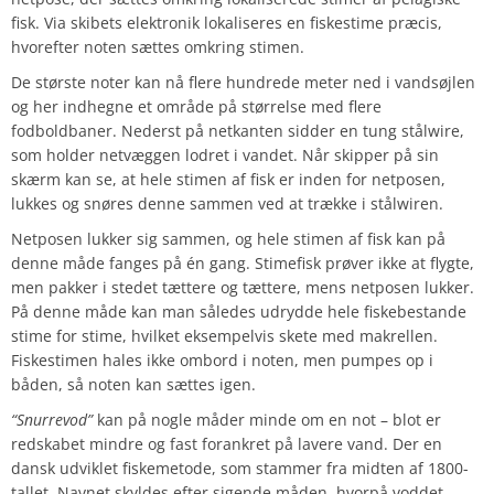
fisk. Via skibets elektronik lokaliseres en fiskestime præcis,
hvorefter noten sættes omkring stimen.
De største noter kan nå flere hundrede meter ned i vandsøjlen
og her indhegne et område på størrelse med flere
fodboldbaner. Nederst på netkanten sidder en tung stålwire,
som holder netvæggen lodret i vandet. Når skipper på sin
skærm kan se, at hele stimen af fisk er inden for netposen,
lukkes og snøres denne sammen ved at trække i stålwiren.
Netposen lukker sig sammen, og hele stimen af fisk kan på
denne måde fanges på én gang. Stimefisk prøver ikke at flygte,
men pakker i stedet tættere og tættere, mens netposen lukker.
På denne måde kan man således udrydde hele fiskebestande
stime for stime, hvilket eksempelvis skete med makrellen.
Fiskestimen hales ikke ombord i noten, men pumpes op i
båden, så noten kan sættes igen.
“Snurrevod”
kan på nogle måder minde om en not – blot er
redskabet mindre og fast forankret på lavere vand. Der en
dansk udviklet fiskemetode, som stammer fra midten af 1800-
tallet. Navnet skyldes efter sigende måden, hvorpå voddet