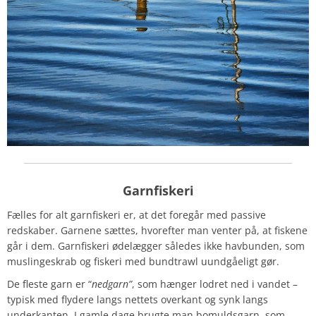
Garnfiskeri
Fælles for alt garnfiskeri er, at det foregår med passive
redskaber. Garnene sættes, hvorefter man venter på, at fiskene
går i dem. Garnfiskeri ødelægger således ikke havbunden, som
muslingeskrab og fiskeri med bundtrawl uundgåeligt gør.
De fleste garn er “
nedgarn”
, som hænger lodret ned i vandet –
typisk med flydere langs nettets overkant og synk langs
underkanten. I gamle dage brugte man bomuldsgarn, som