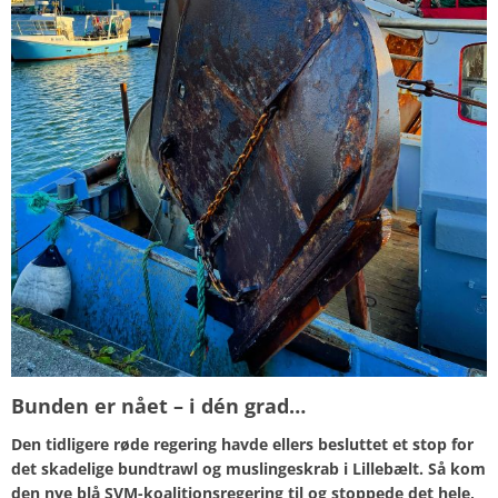
Bunden er nået – i dén grad…
Den tidligere røde regering havde ellers besluttet et stop for
det skadelige bundtrawl og muslingeskrab i Lillebælt. Så kom
den nye blå SVM-koalitionsregering til og stoppede det hele,