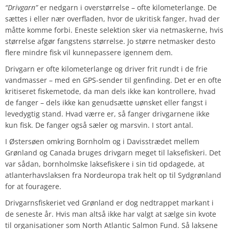
“Drivgarn”
er nedgarn i overstørrelse – ofte kilometerlange. De
sættes i eller nær overfladen, hvor de ukritisk fanger, hvad der
måtte komme forbi. Eneste selektion sker via netmaskerne, hvis
størrelse afgør fangstens størrelse. Jo større netmasker desto
flere mindre fisk vil kunnepassere igennem dem.
Drivgarn er ofte kilometerlange og driver frit rundt i de frie
vandmasser – med en GPS-sender til genfinding. Det er en ofte
kritiseret fiskemetode, da man dels ikke kan kontrollere, hvad
de fanger – dels ikke kan genudsætte uønsket eller fangst i
levedygtig stand. Hvad værre er, så fanger drivgarnene ikke
kun fisk. De fanger også sæler og marsvin. I stort antal.
I Østersøen omkring Bornholm og i Davisstrædet mellem
Grønland og Canada bruges drivgarn meget til laksefiskeri. Det
var sådan, bornholmske laksefiskere i sin tid opdagede, at
atlanterhavslaksen fra Nordeuropa trak helt op til Sydgrønland
for at fouragere.
Drivgarnsfiskeriet ved Grønland er dog nedtrappet markant i
de seneste år. Hvis man altså ikke har valgt at sælge sin kvote
til organisationer som North Atlantic Salmon Fund. Så laksene