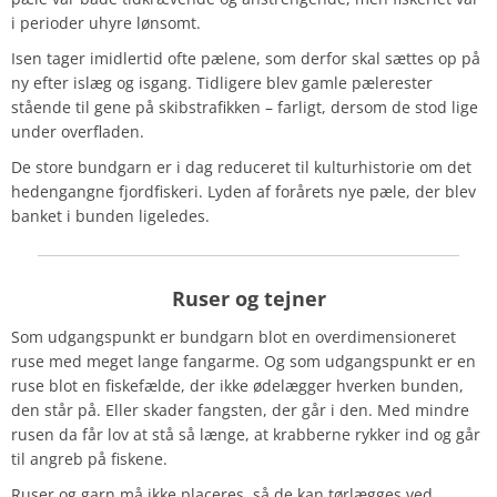
i perioder uhyre lønsomt.
Isen tager imidlertid ofte pælene, som derfor skal sættes op på
ny efter islæg og isgang. Tidligere blev gamle pælerester
stående til gene på skibstrafikken – farligt, dersom de stod lige
under overfladen.
De store bundgarn er i dag reduceret til kulturhistorie om det
hedengangne fjordfiskeri. Lyden af forårets nye pæle, der blev
banket i bunden ligeledes.
Ruser og tejner
Som udgangspunkt er bundgarn blot en overdimensioneret
ruse med meget lange fangarme. Og som udgangspunkt er en
ruse blot en fiskefælde, der ikke ødelægger hverken bunden,
den står på. Eller skader fangsten, der går i den. Med mindre
rusen da får lov at stå så længe, at krabberne rykker ind og går
til angreb på fiskene.
Ruser og garn må ikke placeres, så de kan tørlægges ved