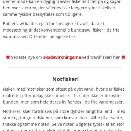
denne måde kan en dygtig trawler fiske helt tæt på og sågar
hen over stenrev, der således ikke længere yder fiskelivet
samme fysiske beskyttelse som tidligere.
Bobletrawl kaldes også for “pelagiske trawl”, da de i
modsætning til det konventionelle bundtrawl fisker i de frie
vandmasser. Ofte efter pelagiske fisk.
⌘
Seneste nye om
skadevirkningerne
ved trawlfiskeri her
⌘
Notfiskeri
Fiskeri med
“not”
sker som oftest på dybt vand, hvor der fiskes
målrettet efter pelagiske stimefisk – fisk, der ikke er tilknyttet
bunden, men som hele deres liv færdes i de frie vandmasser.
Notfiskeri sker fortrinsvis på store dybder langt fra land – med
store og tunge redskaber, som kræver store skibe til at sætte,
trække og tømme noten. Selve noten udgøres typisk af en stor
netpose, der sættes omkring lokaliserede stimer af pelagiske