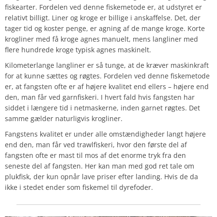
fiskearter. Fordelen ved denne fiskemetode er, at udstyret er
relativt billigt. Liner og kroge er billige i anskaffelse. Det, der
tager tid og koster penge, er agning af de mange kroge. Korte
krogliner med få kroge agnes manuelt, mens langliner med
flere hundrede kroge typisk agnes maskinelt.
Kilometerlange langliner er så tunge, at de kræver maskinkraft
for at kunne sættes og røgtes. Fordelen ved denne fiskemetode
er, at fangsten ofte er af højere kvalitet end ellers – højere end
den, man får ved garnfiskeri. I hvert fald hvis fangsten har
siddet i længere tid i netmaskerne, inden garnet røgtes. Det
samme gælder naturligvis krogliner.
Fangstens kvalitet er under alle omstændigheder langt højere
end den, man får ved trawlfiskeri, hvor den første del af
fangsten ofte er mast til mos af det enorme tryk fra den
seneste del af fangsten. Her kan man med god ret tale om
plukfisk, der kun opnår lave priser efter landing. Hvis de da
ikke i stedet ender som fiskemel til dyrefoder.