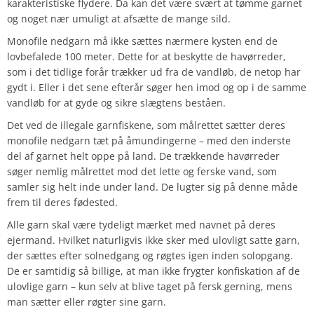
karakteristiske flydere. Da kan det være svært at tømme garnet
og noget nær umuligt at afsætte de mange sild.
Monofile nedgarn må ikke sættes nærmere kysten end de
lovbefalede 100 meter. Dette for at beskytte de havørreder,
som i det tidlige forår trækker ud fra de vandløb, de netop har
gydt i. Eller i det sene efterår søger hen imod og op i de samme
vandløb for at gyde og sikre slægtens beståen.
Det ved de illegale garnfiskene, som målrettet sætter deres
monofile nedgarn tæt på åmundingerne – med den inderste
del af garnet helt oppe på land. De trækkende havørreder
søger nemlig målrettet mod det lette og ferske vand, som
samler sig helt inde under land. De lugter sig på denne måde
frem til deres fødested.
Alle garn skal være tydeligt mærket med navnet på deres
ejermand. Hvilket naturligvis ikke sker med ulovligt satte garn,
der sættes efter solnedgang og røgtes igen inden solopgang.
De er samtidig så billige, at man ikke frygter konfiskation af de
ulovlige garn – kun selv at blive taget på fersk gerning, mens
man sætter eller røgter sine garn.