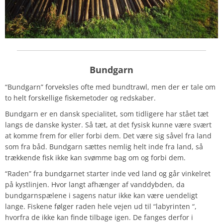
Bundgarn
“Bundgarn” forveksles ofte med bundtrawl, men der er tale om
to helt forskellige fiskemetoder og redskaber.
Bundgarn er en dansk specialitet, som tidligere har stået tæt
langs de danske kyster. Så tæt, at det fysisk kunne være svært
at komme frem for eller forbi dem. Det være sig såvel fra land
som fra båd. Bundgarn sættes nemlig helt inde fra land, så
trækkende fisk ikke kan svømme bag om og forbi dem.
“Raden” fra bundgarnet starter inde ved land og går vinkelret
på kystlinjen. Hvor langt afhænger af vanddybden, da
bundgarnspælene i sagens natur ikke kan være uendeligt
lange. Fiskene følger raden hele vejen ud til “labyrinten “,
hvorfra de ikke kan finde tilbage igen. De fanges derfor i