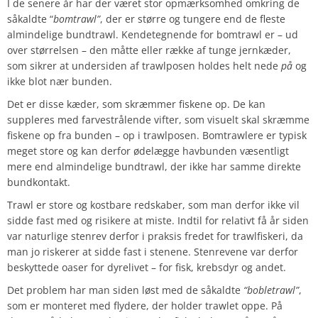
I de senere år har der været stor opmærksomhed omkring de
såkaldte “
bomtrawl”
, der er større og tungere end de fleste
almindelige bundtrawl. Kendetegnende for bomtrawl er – ud
over størrelsen – den måtte eller række af tunge jernkæder,
som sikrer at undersiden af trawlposen holdes helt nede
på
og
ikke blot nær bunden.
Det er disse kæder, som skræmmer fiskene op. De kan
suppleres med farvestrålende vifter, som visuelt skal skræmme
fiskene op fra bunden – op i trawlposen. Bomtrawlere er typisk
meget store og kan derfor ødelægge havbunden væsentligt
mere end almindelige bundtrawl, der ikke har samme direkte
bundkontakt.
Trawl er store og kostbare redskaber, som man derfor ikke vil
sidde fast med og risikere at miste. Indtil for relativt få år siden
var naturlige stenrev derfor i praksis fredet for trawlfiskeri, da
man jo riskerer at sidde fast i stenene. Stenrevene var derfor
beskyttede oaser for dyrelivet – for fisk, krebsdyr og andet.
Det problem har man siden løst med de såkaldte
“bobletrawl”
,
som er monteret med flydere, der holder trawlet oppe. På