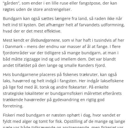
“gården”, som ender i en lille ruse eller fangstpose, der kan
røgtes uden de store anstrengelser.
Bundgarn kan også sættes længere fra land, så raden ikke når
helt ind til kysten. Det afhænger helt af farvandets udformning,
hvad der er det mest effektive.
Mest kendt er
ålebundgarnene
, som vi har haft i tusindvis af her
i Danmark – mens der endnu var masser af ål at fange. I flere
fjordområder var der tidligere så mange bundgarn, at man i
båd måtte zigzagge ind og ud imellem dem. Det var blandt
andet tilfældet på den lange og smalle Randers Fjord.
Hvis bundgarnene placeres på fiskenes trækruter, kan også
laks, havørred og helt indgå i fangsten. Her indgår laksefiskene
på lige fod med ål, torsk og andre fiskearter. På enkelte
strategiske lokaliteter er bundgarnsfiskeri målrettet efterårets
trækkende havørreder på gydevandring en rigtig god
forretning.
Fiskeri med bundgarn er næsten ophørt i dag, hvor vandet er
fyldt med alger og tomt for fisk. Opstilling af de mange og lange
pæle var både tidkrævende og anstrengende, men fiskeriet var