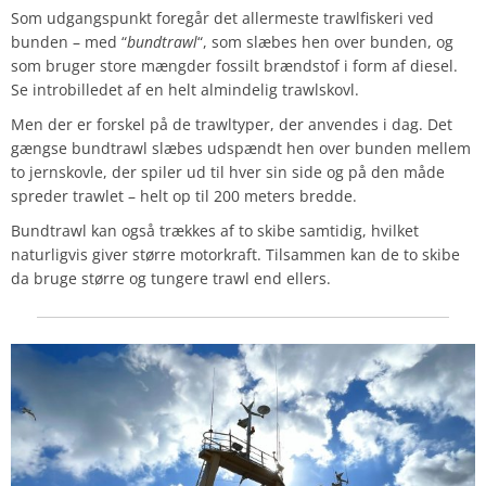
Som udgangspunkt foregår det allermeste trawlfiskeri ved
bunden – med “
bundtrawl
“, som slæbes hen over bunden, og
som bruger store mængder fossilt brændstof i form af diesel.
Se introbilledet af en helt almindelig trawlskovl.
Men der er forskel på de trawltyper, der anvendes i dag. Det
gængse bundtrawl slæbes udspændt hen over bunden mellem
to jernskovle, der spiler ud til hver sin side og på den måde
spreder trawlet – helt op til 200 meters bredde.
Bundtrawl kan også trækkes af to skibe samtidig, hvilket
naturligvis giver større motorkraft. Tilsammen kan de to skibe
da bruge større og tungere trawl end ellers.