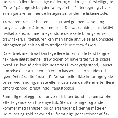
udøves på flere forskellige måder og med meget forskelligt grej.
“Trawl” på engelsk betyder “afsøge” eller “eftersøgning”, hvilket
er en ganske rammende betegnelse for denne fiskemetode.
Trawleren trækker helt enkelt sit trawl gennem vandet og
fanger alt, der måtte komme forbi. Desværre aldeles uselektivt,
hvilket afstedkommer meget store uønskede bifangster ved
trawlfiskeri. I litteraturen kan man finde angivelse af uønskede
bifangster på helt op til to tredjedele ved trawlfiskeri.
Da et træk med trawl kan tage flere timer, vil de først fangne
fisk have ligget længe i trawlposen og have taget fysisk skade
heraf. De kan således ikke udsættes i levedygtig stand, uanset
størrelse eller art, men må enten kasseres eller smides ud
igen. Det såkaldte “udsmid”. De kan heller ikke indbringe gode
priser ved landing, maste eller moste som de ofte er efter flere
timers ophold længst inde i fangstposen..
Samtidig ødelægger de tunge redskaber bunden, som så ikke
efterfølgende kan huse nye fisk. Sten, muslinger og andet
kommer med fangsten op og efterlader på denne måde en
udjævnet og gold havbund til fremtidige generationer af fisk.