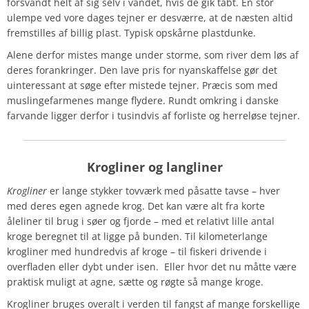
forsvandt helt af sig selv i vandet, hvis de gik tabt. En stor
ulempe ved vore dages tejner er desværre, at de næsten altid
fremstilles af billig plast. Typisk opskårne plastdunke.
Alene derfor mistes mange under storme, som river dem løs af
deres forankringer. Den lave pris for nyanskaffelse gør det
uinteressant at søge efter mistede tejner. Præcis som med
muslingefarmenes mange flydere. Rundt omkring i danske
farvande ligger derfor i tusindvis af forliste og herreløse tejner.
Krogliner og langliner
Krogliner
er lange stykker tovværk med påsatte tavse – hver
med deres egen agnede krog. Det kan være alt fra korte
åleliner til brug i søer og fjorde – med et relativt lille antal
kroge beregnet til at ligge på bunden. Til kilometerlange
krogliner med hundredvis af kroge – til fiskeri drivende i
overfladen eller dybt under isen. Eller hvor det nu måtte være
praktisk muligt at agne, sætte og røgte så mange kroge.
Krogliner bruges overalt i verden til fangst af mange forskellige