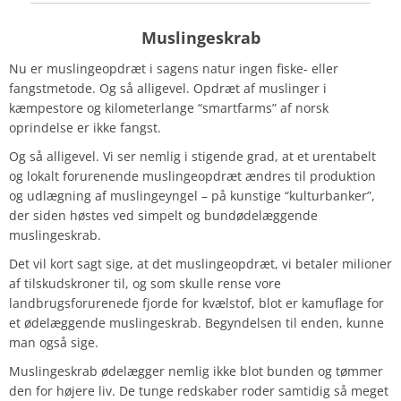
Muslingeskrab
Nu er muslingeopdræt i sagens natur ingen fiske- eller
fangstmetode. Og så alligevel. Opdræt af muslinger i
kæmpestore og kilometerlange “smartfarms” af norsk
oprindelse er ikke fangst.
Og så alligevel. Vi ser nemlig i stigende grad, at et urentabelt
og lokalt forurenende muslingeopdræt ændres til produktion
og udlægning af muslingeyngel – på kunstige “kulturbanker”,
der siden høstes ved simpelt og bundødelæggende
muslingeskrab.
Det vil kort sagt sige, at det muslingeopdræt, vi betaler milioner
af tilskudskroner til, og som skulle rense vore
landbrugsforurenede fjorde for kvælstof, blot er kamuflage for
et ødelæggende muslingeskrab. Begyndelsen til enden, kunne
man også sige.
Muslingeskrab ødelægger nemlig ikke blot bunden og tømmer
den for højere liv. De tunge redskaber roder samtidig så meget