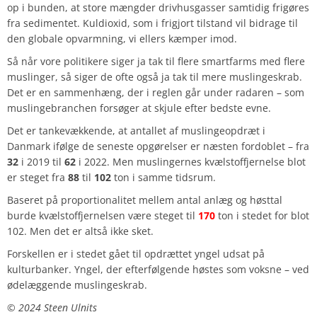
op i bunden, at store mængder drivhusgasser samtidig frigøres
fra sedimentet. Kuldioxid, som i frigjort tilstand vil bidrage til
den globale opvarmning, vi ellers kæmper imod.
Så når vore politikere siger ja tak til flere smartfarms med flere
muslinger, så siger de ofte også ja tak til mere muslingeskrab.
Det er en sammenhæng, der i reglen går under radaren – som
muslingebranchen forsøger at skjule efter bedste evne.
Det er tankevækkende, at antallet af muslingeopdræt i
Danmark ifølge de seneste opgørelser er næsten fordoblet – fra
32
i 2019 til
62
i 2022. Men muslingernes kvælstoffjernelse blot
er steget fra
88
til
102
ton i samme tidsrum.
Baseret på proportionalitet mellem antal anlæg og høsttal
burde kvælstoffjernelsen være steget til
170
ton i stedet for blot
102. Men det er altså ikke sket.
Forskellen er i stedet gået til opdrættet yngel udsat på
kulturbanker. Yngel, der efterfølgende høstes som voksne – ved
ødelæggende muslingeskrab.
©️ 2024 Steen Ulnits