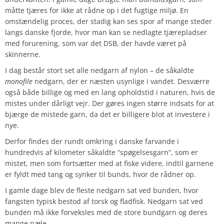
måtte tjæres for ikke at rådne op i det fugtige miljø. En
omstændelig proces, der stadig kan ses spor af mange steder
langs danske fjorde, hvor man kan se nedlagte tjærepladser
med forurening, som var det DSB, der havde været på
skinnerne.
I dag består stort set alle nedgarn af nylon – de såkaldte
monofile
nedgarn, der er næsten usynlige i vandet. Desværre
også både billige og med en lang opholdstid i naturen, hvis de
mistes under dårligt vejr. Der gøres ingen større indsats for at
bjærge de mistede garn, da det er billigere blot at investere i
nye.
Derfor findes der rundt omkring i danske farvande i
hundredvis af kilometer såkaldte “spøgelsesgarn”, som er
mistet, men som fortsætter med at fiske videre, indtil garnene
er fyldt med tang og synker til bunds, hvor de rådner op.
I gamle dage blev de fleste nedgarn sat ved bunden, hvor
fangsten typisk bestod af torsk og fladfisk. Nedgarn sat ved
bunden må ikke forveksles med de store bundgarn og deres
mange pæle.