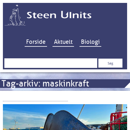
Hop til indhold
Forside
Aktuelt
Biologi
Søg
efter:
Tag-arkiv:
maskinkraft
Bundgarn og bundskrab