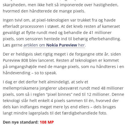
skarpheden, men ikke helt så imponerede over hastigheden,
hvormed den håndterede de mange pixels.
Ingen tvivl om, at pixel-teknologien var trukket fra og havde
efterladt processoren i støvet. At det kneb resten af kameraet
gevaldigt at flytte rundt med og behandle de 41 millioner
pixels, som sensoren hentede ind til behørig efterbehandling.
Læs gerne
artiklen om
Nokia Pureview
her
.
Der er heldigvis sket rigtig meget i de forgangne otte år, siden
Pureview 808 blev lanceret. Resten af teknologien er kommet
på omgangshøjde med de mange pixels, som nu håndteres i en
håndevending – so to speak.
I dag er det derfor helt almindeligt, at selv et
mellempriskamera jonglerer ubesværet rundt med 48 millioner
pixels, som så i reglen “pixel binnes” ned til 12 millioner. Denne
teknologi slår helt enkelt 4 pixels sammen til én, hvorved der
dels kan indfanges meget mere lys end ellers – dels bruges
langt mindre lagerplads til det færdigbehandlede foto.
Den nye standard:
108 MP