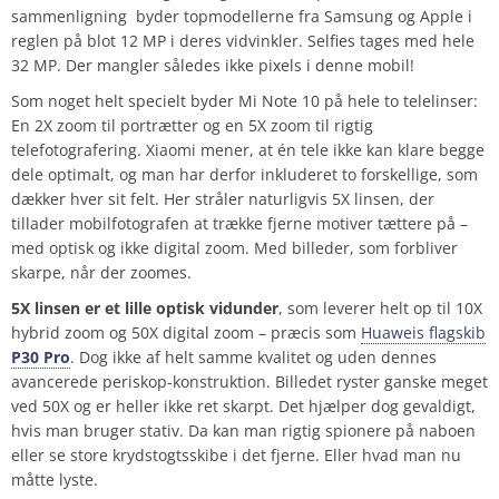
sammenligning byder topmodellerne fra Samsung og Apple i
reglen på blot 12 MP i deres vidvinkler. Selfies tages med hele
32 MP. Der mangler således ikke pixels i denne mobil!
Som noget helt specielt byder Mi Note 10 på hele to telelinser:
En 2X zoom til portrætter og en 5X zoom til rigtig
telefotografering. Xiaomi mener, at én tele ikke kan klare begge
dele optimalt, og man har derfor inkluderet to forskellige, som
dækker hver sit felt. Her stråler naturligvis 5X linsen, der
tillader mobilfotografen at trække fjerne motiver tættere på –
med optisk og ikke digital zoom. Med billeder, som forbliver
skarpe, når der zoomes.
5X linsen er et lille optisk vidunder
, som leverer helt op til 10X
hybrid zoom og 50X digital zoom – præcis som
Huaweis flagskib
P30 Pro
. Dog ikke af helt samme kvalitet og uden dennes
avancerede periskop-konstruktion. Billedet ryster ganske meget
ved 50X og er heller ikke ret skarpt. Det hjælper dog gevaldigt,
hvis man bruger stativ. Da kan man rigtig spionere på naboen
eller se store krydstogtsskibe i det fjerne. Eller hvad man nu
måtte lyste.