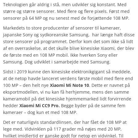
Teknologien går aldrig i stå, men udvikler sig konstant. Med
større og større sensorer. Med flere og flere pixels. Først med
sensorer på 64 MP og nu senest med de forjættende 108 MP.
Markedets to store producenter af sensorer til kameraer,
japanske Sony og sydkoreanske Samsung, har længe haft disse
store sensorer på programmet. Derfor kom det som ikke så lidt
af en overraskelse, at det skulle blive kinesiske Xiaomi, der blev
de første med en 108 MP mobil. Ikke hverken Sony eller
Samsung. Dog udviklet i samarbejde med Samsung.
Sidst i 2019 kunne den kinesiske elektronikgigant så meddele,
at de netop havde lanceret verdens første mobil med flere end
100 MP – den helt nye
Xiaomi Mi Note 10
. Dette er navnet på
eksportmodellen, vi nu kan få herhjemme, mens den samme
kameramobil på det kinesiske hjemmemarked lidt forvirrende
hedder
Xiaomi Mi CC9 Pro.
Begge byder på de samme fem
kameraer – dog kun et med 108 MP.
Det er naturligvis standardlinsen, der har fået de 108 MP at
lege med. Vidvinklen på 117 grader må nøjes med 20 MP,
hvilket imidlertid er ganske godt for netop en vidvinkel. Til