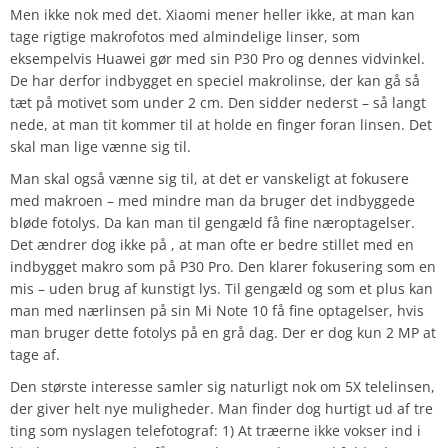
Men ikke nok med det. Xiaomi mener heller ikke, at man kan
tage rigtige makrofotos med almindelige linser, som
eksempelvis Huawei gør med sin P30 Pro og dennes vidvinkel.
De har derfor indbygget en speciel makrolinse, der kan gå så
tæt på motivet som under 2 cm. Den sidder nederst – så langt
nede, at man tit kommer til at holde en finger foran linsen. Det
skal man lige vænne sig til.
Man skal også vænne sig til, at det er vanskeligt at fokusere
med makroen – med mindre man da bruger det indbyggede
bløde fotolys. Da kan man til gengæld få fine næroptagelser.
Det ændrer dog ikke på , at man ofte er bedre stillet med en
indbygget makro som på P30 Pro. Den klarer fokusering som en
mis – uden brug af kunstigt lys. Til gengæld og som et plus kan
man med nærlinsen på sin Mi Note 10 få fine optagelser, hvis
man bruger dette fotolys på en grå dag. Der er dog kun 2 MP at
tage af.
Den største interesse samler sig naturligt nok om 5X telelinsen,
der giver helt nye muligheder. Man finder dog hurtigt ud af tre
ting som nyslagen telefotograf: 1) At træerne ikke vokser ind i