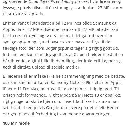
og krævende
Quad Bayer Pixel Binning
proces, hvor fire små og
lyssvage pixels bliver til én stor og lysstærk pixel. 27 MP svarer
til 6016 × 4512 pixels.
Er man vant til standarden på 12 MP hos både Samsung og
Apple, da er 27 MP et kæmpe fremskridt. 27 MP billeder kan
beskæres på kryds og tværs, uden at det går ud over den
synlige opløsning. Quad Bayer sikrer masser af lys til det
færdige foto, der som udgangspunkt tager sig rigtig godt ud.
Ind imellem kan man dog godt se, at Xiaomi hælder mest til en
hårdhændet digital billedbehandling, der imidlertid egner sig
godt til direkte upload til sociale medier.
Billederne tåler måske ikke helt sammenligning med de bedste,
der kan komme ud af en Samsung Note 10 Plus eller en Apple
iPhone 11 Pro Max, men kvaliteten er generelt rigtigt god. Til
prisen helt forrygende. Night Mode på Mi Note 10 er dog ikke
rigtig noget at skrive hjem om. I hvert fald ikke hvis man har
set, hvad eksempelvis Google kan levere på dette felt. Her er
der god plads til forbedring i kommende opgraderinger.
108 MP mode