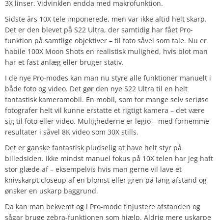
3X linser. Vidvinklen endda med makrofunktion.
Sidste års 10X tele imponerede, men var ikke altid helt skarp.
Det er den blevet på S22 Ultra, der samtidig har fået Pro-
funktion på samtlige objektiver – til foto såvel som tale. Nu er
habile 100X Moon Shots en realistisk mulighed, hvis blot man
har et fast anlæg eller bruger stativ.
I de nye Pro-modes kan man nu styre alle funktioner manuelt i
både foto og video. Det gør den nye S22 Ultra til en helt
fantastisk kameramobil. En mobil, som for mange selv seriøse
fotografer helt vil kunne erstatte et rigtigt kamera – det være
sig til foto eller video. Mulighederne er legio – med fornemme
resultater i såvel 8K video som 30X stills.
Det er ganske fantastisk pludselig at have helt styr på
billedsiden. Ikke mindst manuel fokus på 10X telen har jeg haft
stor glæde af – eksempelvis hvis man gerne vil lave et
knivskarpt closeup af en blomst eller gren på lang afstand og
ønsker en uskarp baggrund.
Da kan man bekvemt og i Pro-mode finjustere afstanden og
sågar bruge zebra-funktionen som hjælp. Aldrig mere uskarpe