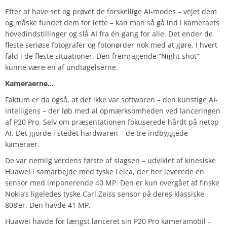
Efter at have set og prøvet de forskellige AI-modes – vejet dem
og måske fundet dem for lette – kan man så gå ind i kameraets
hovedindstillinger og slå AI fra én gang for alle. Det ender de
fleste seriøse fotografer og fotonørder nok med at gøre. I hvert
fald i de fleste situationer. Den fremragende “Night shot”
kunne være en af undtagelserne.
Kameraerne…
Faktum er da også, at det ikke var softwaren – den kunstige AI-
intelligens – der løb med al opmærksomheden ved lanceringen
af P20 Pro. Selv om præsentationen fokuserede hårdt på netop
AI. Det gjorde i stedet hardwaren – de tre indbyggede
kameraer.
De var nemlig verdens første af slagsen – udviklet af kinesiske
Huawei i samarbejde med tyske Leica, der her leverede en
sensor med imponerende 40 MP. Den er kun overgået af finske
Nokia’s ligeledes tyske Carl Zeiss sensor på deres klassiske
808’er. Den havde 41 MP.
Huawei havde for længst lanceret sin P20 Pro kameramobil –