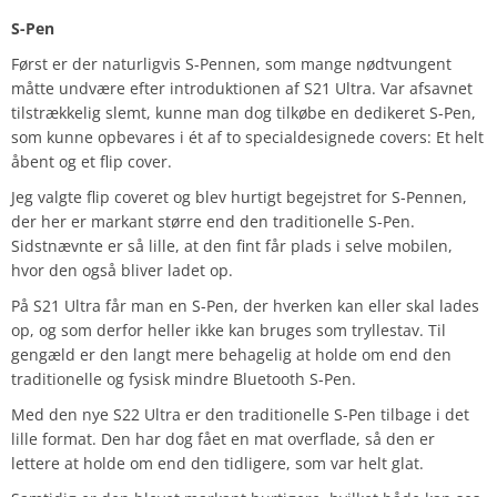
S-Pen
Først er der naturligvis S-Pennen, som mange nødtvungent
måtte undvære efter introduktionen af S21 Ultra. Var afsavnet
tilstrækkelig slemt, kunne man dog tilkøbe en dedikeret S-Pen,
som kunne opbevares i ét af to specialdesignede covers: Et helt
åbent og et flip cover.
Jeg valgte flip coveret og blev hurtigt begejstret for S-Pennen,
der her er markant større end den traditionelle S-Pen.
Sidstnævnte er så lille, at den fint får plads i selve mobilen,
hvor den også bliver ladet op.
På S21 Ultra får man en S-Pen, der hverken kan eller skal lades
op, og som derfor heller ikke kan bruges som tryllestav. Til
gengæld er den langt mere behagelig at holde om end den
traditionelle og fysisk mindre Bluetooth S-Pen.
Med den nye S22 Ultra er den traditionelle S-Pen tilbage i det
lille format. Den har dog fået en mat overflade, så den er
lettere at holde om end den tidligere, som var helt glat.