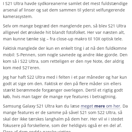
I S21 Ultra havde sydkoreanerne samlet det mest fuldstændige
arsenal af linser og sat dem sammen til yderst velfungerende
kamerasystem.
Selv om mange begræd den manglende pen, så blev S21 Ultra
alligevel det ønskede hit blandt fotofolket. Her var næsten alt,
man kunne tænke sig – fra close-up makro til 10X optisk tele.
Faktisk manglede der kun en enkelt ting i at nå den fuldkomne
mobil: S-Pennen, som nogle savnede og andre ikke gjorde. Den
kom så i S22 Ultra, som retteligen er den nye Note, der aldrig
kom med S21’eren.
Jeg har haft S22 Ultra med i felten i et par måneder og har kun
godt at sige om den. Faktisk er den på flere måder sin ellers
stærkt berømmede forgænger overlegen. Dertil et rigtig godt
køb, hvis man tager de mange nye features i betragtning.
Samsung Galaxy S21 Ultra kan du læse
meget
mere
om her
. Da
mange features er de samme på såvel S21 som S22 Ultra, så
skal der ikke tærskes langhalm på dem her. Her vil vi i stedet
fokusere på forskellene, som der heldigvis også er en del af.
Flere af dem endda ganske vigtige.