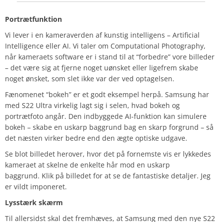
Portrætfunktion
Vi lever i en kameraverden af kunstig intelligens – Artificial
Intelligence eller AI. Vi taler om Computational Photography,
når kameraets software er i stand til at “forbedre” vore billeder
– det være sig at fjerne noget uønsket eller ligefrem skabe
noget ønsket, som slet ikke var der ved optagelsen.
Fænomenet “bokeh” er et godt eksempel herpå. Samsung har
med S22 Ultra virkelig lagt sig i selen, hvad bokeh og
portrætfoto angår. Den indbyggede AI-funktion kan simulere
bokeh – skabe en uskarp baggrund bag en skarp forgrund – så
det næsten virker bedre end den ægte optiske udgave.
Se blot billedet herover, hvor det på fornemste vis er lykkedes
kameraet at skelne de enkelte hår mod en uskarp
baggrund. Klik på billedet for at se de fantastiske detaljer. Jeg
er vildt imponeret.
Lysstærk skærm
Til allersidst skal det fremhæves, at Samsung med den nye S22