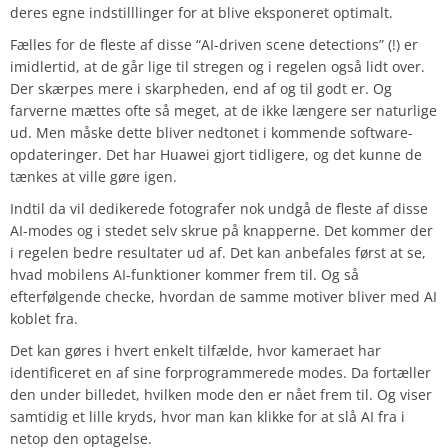
deres egne indstilllinger for at blive eksponeret optimalt.
Fælles for de fleste af disse “AI-driven scene detections” (!) er
imidlertid, at de går lige til stregen og i regelen også lidt over.
Der skærpes mere i skarpheden, end af og til godt er. Og
farverne mættes ofte så meget, at de ikke længere ser naturlige
ud. Men måske dette bliver nedtonet i kommende software-
opdateringer. Det har Huawei gjort tidligere, og det kunne de
tænkes at ville gøre igen.
Indtil da vil dedikerede fotografer nok undgå de fleste af disse
AI-modes og i stedet selv skrue på knapperne. Det kommer der
i regelen bedre resultater ud af. Det kan anbefales først at se,
hvad mobilens AI-funktioner kommer frem til. Og så
efterfølgende checke, hvordan de samme motiver bliver med AI
koblet fra.
Det kan gøres i hvert enkelt tilfælde, hvor kameraet har
identificeret en af sine forprogrammerede modes. Da fortæller
den under billedet, hvilken mode den er nået frem til. Og viser
samtidig et lille kryds, hvor man kan klikke for at slå AI fra i
netop den optagelse.