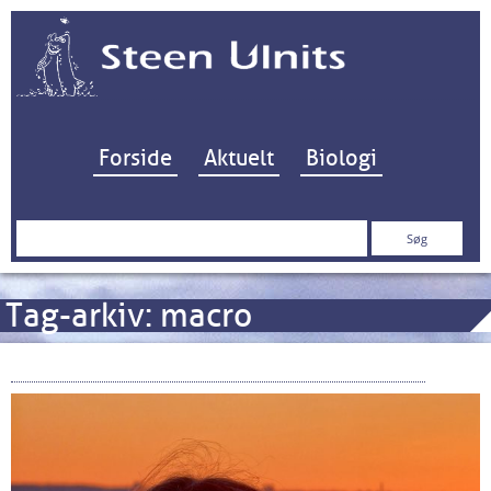
Hop til indhold
Forside
Aktuelt
Biologi
Søg
efter:
Tag-arkiv:
macro
Den nye Samsung Note: Galaxy S22 Ultra