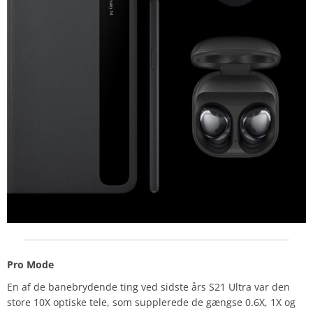
Pro Mode
En af de banebrydende ting ved sidste års S21 Ultra var den
store 10X optiske tele, som supplerede de gængse 0.6X, 1X og