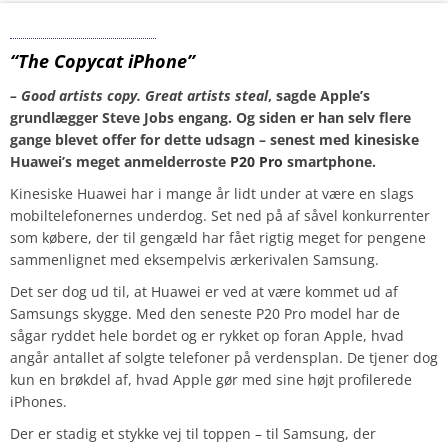
Huawei P20 Pro
“The Copycat iPhone”
– Good artists copy. Great artists steal
, sagde Apple’s
grundlægger Steve Jobs engang. Og siden er han selv flere
gange blevet offer for dette udsagn – senest med kinesiske
Huawei’s meget anmelderroste
P20 Pro
smartphone.
Kinesiske Huawei har i mange år lidt under at være en slags
mobiltelefonernes underdog. Set ned på af såvel konkurrenter
som købere, der til gengæld har fået rigtig meget for pengene
sammenlignet med eksempelvis ærkerivalen Samsung.
Det ser dog ud til, at Huawei er ved at være kommet ud af
Samsungs skygge. Med den seneste P20 Pro model har de
sågar ryddet hele bordet og er rykket op foran Apple, hvad
angår antallet af solgte telefoner på verdensplan. De tjener dog
kun en brøkdel af, hvad Apple gør med sine højt profilerede
iPhones.
Der er stadig et stykke vej til toppen – til Samsung, der