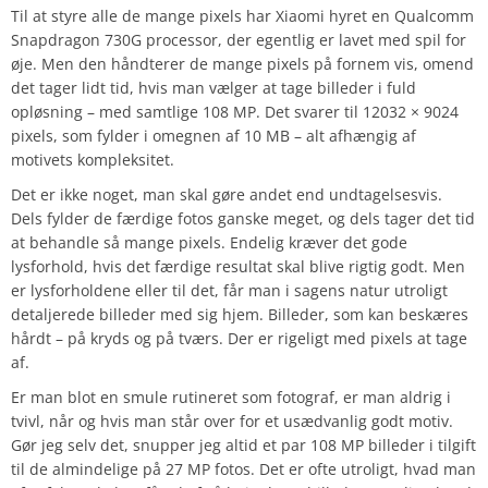
Til at styre alle de mange pixels har Xiaomi hyret en Qualcomm
Snapdragon 730G processor, der egentlig er lavet med spil for
øje. Men den håndterer de mange pixels på fornem vis, omend
det tager lidt tid, hvis man vælger at tage billeder i fuld
opløsning – med samtlige 108 MP. Det svarer til 12032 × 9024
pixels, som fylder i omegnen af 10 MB – alt afhængig af
motivets kompleksitet.
Det er ikke noget, man skal gøre andet end undtagelsesvis.
Dels fylder de færdige fotos ganske meget, og dels tager det tid
at behandle så mange pixels. Endelig kræver det gode
lysforhold, hvis det færdige resultat skal blive rigtig godt. Men
er lysforholdene eller til det, får man i sagens natur utroligt
detaljerede billeder med sig hjem. Billeder, som kan beskæres
hårdt – på kryds og på tværs. Der er rigeligt med pixels at tage
af.
Er man blot en smule rutineret som fotograf, er man aldrig i
tvivl, når og hvis man står over for et usædvanlig godt motiv.
Gør jeg selv det, snupper jeg altid et par 108 MP billeder i tilgift
til de almindelige på 27 MP fotos. Det er ofte utroligt, hvad man