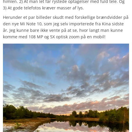
himlen. 2) At man let får rystede optagelser med fuld tele. Og
3) At gode telefotos kræver masser af lys.
Herunder et par billeder skudt med forskellige brændvidder på
den nye Mi Note 10, som jeg selv importerede fra Kina sidste
år. Jeg kunne bare ikke vente på at se, hvor langt man kunne
komme med 108 MP og 5X optisk zoom på en mobil!