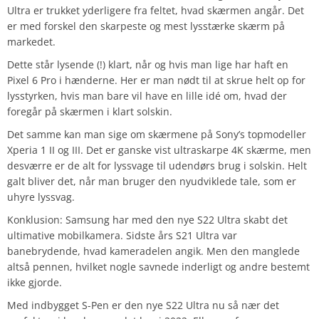
Ultra er trukket yderligere fra feltet, hvad skærmen angår. Det
er med forskel den skarpeste og mest lysstærke skærm på
markedet.
Dette står lysende (!) klart, når og hvis man lige har haft en
Pixel 6 Pro i hænderne. Her er man nødt til at skrue helt op for
lysstyrken, hvis man bare vil have en lille idé om, hvad der
foregår på skærmen i klart solskin.
Det samme kan man sige om skærmene på Sony’s topmodeller
Xperia 1 II og III. Det er ganske vist ultraskarpe 4K skærme, men
desværre er de alt for lyssvage til udendørs brug i solskin. Helt
galt bliver det, når man bruger den nyudviklede tale, som er
uhyre lyssvag.
Konklusion: Samsung har med den nye S22 Ultra skabt det
ultimative mobilkamera. Sidste års S21 Ultra var
banebrydende, hvad kameradelen angik. Men den manglede
altså pennen, hvilket nogle savnede inderligt og andre bestemt
ikke gjorde.
Med indbygget S-Pen er den nye S22 Ultra nu så nær det