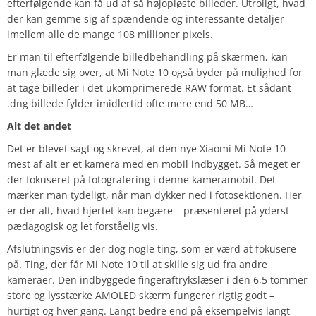
efterfølgende kan få ud af så højopløste billeder. Utroligt, hvad
der kan gemme sig af spændende og interessante detaljer
imellem alle de mange 108 millioner pixels.
Er man til efterfølgende billedbehandling på skærmen, kan
man glæde sig over, at Mi Note 10 også byder på mulighed for
at tage billeder i det ukomprimerede RAW format. Et sådant
.dng billede fylder imidlertid ofte mere end 50 MB…
Alt det andet
Det er blevet sagt og skrevet, at den nye Xiaomi Mi Note 10
mest af alt er et kamera med en mobil indbygget. Så meget er
der fokuseret på fotografering i denne kameramobil. Det
mærker man tydeligt, når man dykker ned i fotosektionen. Her
er der alt, hvad hjertet kan begære – præsenteret på yderst
pædagogisk og let forståelig vis.
Afslutningsvis er der dog nogle ting, som er værd at fokusere
på. Ting, der får Mi Note 10 til at skille sig ud fra andre
kameraer. Den indbyggede fingeraftrykslæser i den 6,5 tommer
store og lysstærke AMOLED skærm fungerer rigtig godt –
hurtigt og hver gang. Langt bedre end på eksempelvis langt