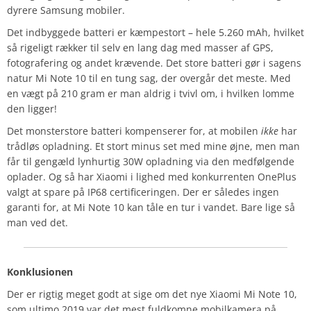
dyrere Samsung mobiler.
Det indbyggede batteri er kæmpestort – hele 5.260 mAh, hvilket
så rigeligt rækker til selv en lang dag med masser af GPS,
fotografering og andet krævende. Det store batteri gør i sagens
natur Mi Note 10 til en tung sag, der overgår det meste. Med
en vægt på 210 gram er man aldrig i tvivl om, i hvilken lomme
den ligger!
Det monsterstore batteri kompenserer for, at mobilen
ikke
har
trådløs opladning. Et stort minus set med mine øjne, men man
får til gengæld lynhurtig 30W opladning via den medfølgende
oplader. Og så har Xiaomi i lighed med konkurrenten OnePlus
valgt at spare på IP68 certificeringen. Der er således ingen
garanti for, at Mi Note 10 kan tåle en tur i vandet. Bare lige så
man ved det.
Konklusionen
Der er rigtig meget godt at sige om det nye Xiaomi Mi Note 10,
som ultimo 2019 var det mest fuldkomne mobilkamera på