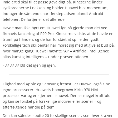
imidlertid skal til at passe gevaldigt på. Kineserne ånder
sydkoreanerne i nakken, og holder Huawei blot momentum,
indtager de såmænd snart førstepladsen blandt Android
telefoner. De fortjener det allerede.
Havde man ikke hørt om Huawei før, så gjorde man det ved
firmaets lancering af P20 Pro. Kineserne vidste, at de havde en
trumf på hånden, og de har forstået at spille den godt.
Forskellige tech skribenter har moret sig med at give et bud på,
hvor mange gang Huawei nævnte “AI” – Artificial Intelligence
alias kunstig intelligens – under præsentationen.
– AI, AI, AI
lød det igen og igen.
I lighed med Apple og Samsung fremstiller Huawei også sine
egne processorer. Huawei’s homegrown Kirin 970 HiAI
processor var og er stjernen i showet. Den er meget kraftfuld
og kan se forskel på forskellige motiver eller scener – og
efterfølgende handle på dem.
Den kan således spotte 20 forskellige scener, som hver kræver