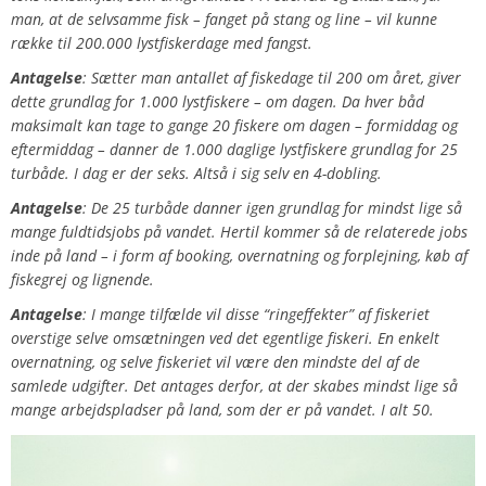
man, at de selvsamme fisk – fanget på stang og line – vil kunne
række til 200.000 lystfiskerdage med fangst.
Antagelse
: Sætter man antallet af fiskedage til 200 om året, giver
dette grundlag for 1.000 lystfiskere – om dagen. Da hver båd
maksimalt kan tage to gange 20 fiskere om dagen – formiddag og
eftermiddag – danner de 1.000 daglige lystfiskere grundlag for 25
turbåde. I dag er der seks. Altså i sig selv en 4-dobling.
Antagelse
: De 25 turbåde danner igen grundlag for mindst lige så
mange fuldtidsjobs på vandet. Hertil kommer så de relaterede jobs
inde på land – i form af booking, overnatning og forplejning, køb af
fiskegrej og lignende.
Antagelse
: I mange tilfælde vil disse “ringeffekter” af fiskeriet
overstige selve omsætningen ved det egentlige fiskeri. En enkelt
overnatning, og selve fiskeriet vil være den mindste del af de
samlede udgifter. Det antages derfor, at der skabes mindst lige så
mange arbejdspladser på land, som der er på vandet. I alt 50.