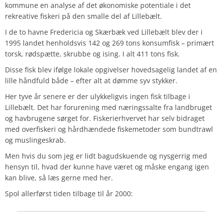
kommune en analyse af det økonomiske potentiale i det
rekreative fiskeri på den smalle del af Lillebælt.
I de to havne Fredericia og Skærbæk ved Lillebælt blev der i
1995 landet henholdsvis 142 og 269 tons konsumfisk – primært
torsk, rødspætte, skrubbe og ising. I alt 411 tons fisk.
Disse fisk blev ifølge lokale opgivelser hovedsagelig landet af en
lille håndfuld både – efter alt at dømme syv stykker.
Her tyve år senere er der ulykkeligvis ingen fisk tilbage i
Lillebælt. Det har forurening med næringssalte fra landbruget
og havbrugene sørget for. Fiskerierhvervet har selv bidraget
med overfiskeri og hårdhændede fiskemetoder som bundtrawl
og muslingeskrab.
Men hvis du som jeg er lidt bagudskuende og nysgerrig med
hensyn til, hvad der kunne have været og måske engang igen
kan blive, så læs gerne med her.
Spol allerførst tiden tilbage til år 2000: