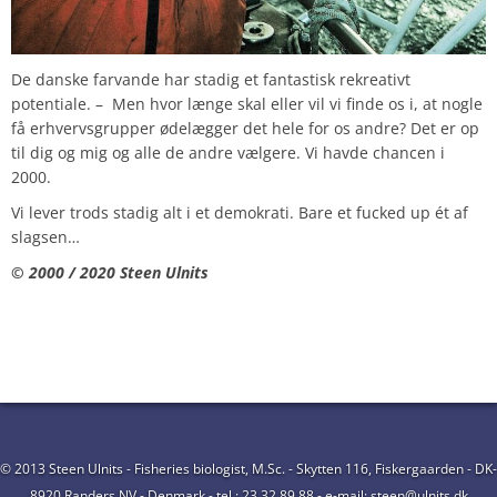
De danske farvande har stadig et fantastisk rekreativt
potentiale. – Men hvor længe skal eller vil vi finde os i, at nogle
få erhvervsgrupper ødelægger det hele for os andre? Det er op
til dig og mig og alle de andre vælgere. Vi havde chancen i
2000.
Vi lever trods stadig alt i et demokrati. Bare et fucked up ét af
slagsen…
© 2000 / 2020 Steen Ulnits
© 2013 Steen Ulnits - Fisheries biologist, M.Sc. - Skytten 116, Fiskergaarden - DK-
8920 Randers NV - Denmark - tel.: 23 32 89 88 - e-mail: steen@ulnits.dk