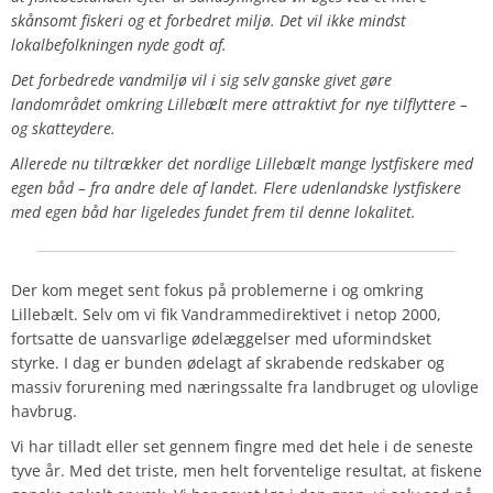
skånsomt fiskeri og et forbedret miljø. Det vil ikke mindst
lokalbefolkningen nyde godt af.
Det forbedrede vandmiljø vil i sig selv ganske givet gøre
landområdet omkring Lillebælt mere attraktivt for nye tilflyttere –
og skatteydere.
Allerede nu tiltrækker det nordlige Lillebælt mange lystfiskere med
egen båd – fra andre dele af landet. Flere udenlandske lystfiskere
med egen båd har ligeledes fundet frem til denne lokalitet.
Der kom meget sent fokus på problemerne i og omkring
Lillebælt. Selv om vi fik Vandrammedirektivet i netop 2000,
fortsatte de uansvarlige ødelæggelser med uformindsket
styrke. I dag er bunden ødelagt af skrabende redskaber og
massiv forurening med næringssalte fra landbruget og ulovlige
havbrug.
Vi har tilladt eller set gennem fingre med det hele i de seneste
tyve år. Med det triste, men helt forventelige resultat, at fiskene