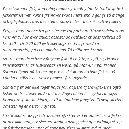
De selvsamme fisk, som i dag danner grundlag for 14 fuldtidsjobs i
fiskerierhvervet, kunne fremover skabe mere end 3 gange så mange
arbejdspladser, hvis de i stedet udnyttedes i det rekreative fiskeri.
Bruger man tallene fra før citerede rapport om “Havørredeldorado
Fyns Amt”, har hver enkelt besøgende lystfisker et døgnforbrug på
kr. 350,-. De 200.000 lystfiskerdage er da lige med en
meromsætning på ikke mindre end 70 millioner kroner.
Sætter man de erhvervsfangede fisk til en kilopris på 10,- kroner,
repræsenterer de tilsvarende en værdi på blot 4,1 mio. kroner.
Sammenlignet på kroner og øre er det kommercielle fiskeri på
Lillebælt således et uhyre pauvert foretagende.
Samtidig er der ikke taget højde for, at flere af trawlfiskerne også
fisker andre steder end i det nordlige Lillebælt – og for, at også
bundgarnsfiskerne bidrager til de landede fangster. Trawlfiskeriets
omsætning er derfor højt sat.
Hertil skal så lægges de positive effekter ved et ophørt trawlfiskeri –
at der ikke længere sker en stadig ødelæggelse af bundmiljøet, og
at fiskebestanden efter al sandsynlighed vil øges ved et mere