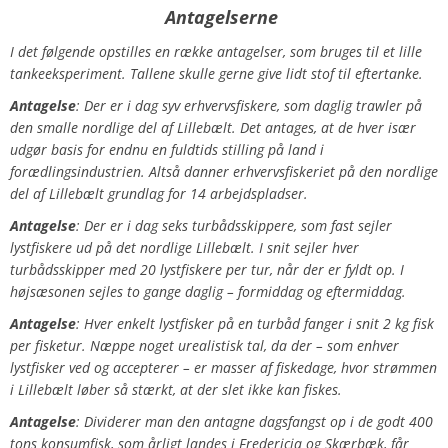
Antagelserne
I det følgende opstilles en række antagelser, som bruges til et lille
tankeeksperiment. Tallene skulle gerne give lidt stof til eftertanke.
Antagelse
: Der er i dag syv erhvervsfiskere, som daglig trawler på
den smalle nordlige del af Lillebælt. Det antages, at de hver især
udgør basis for endnu en fuldtids stilling på land i
forædlingsindustrien. Altså danner erhvervsfiskeriet på den nordlige
del af Lillebælt grundlag for 14 arbejdspladser.
Antagelse
: Der er i dag seks turbådsskippere, som fast sejler
lystfiskere ud på det nordlige Lillebælt. I snit sejler hver
turbådsskipper med 20 lystfiskere per tur, når der er fyldt op. I
højsæsonen sejles to gange daglig – formiddag og eftermiddag.
Antagelse
: Hver enkelt lystfisker på en turbåd fanger i snit 2 kg fisk
per fisketur. Næppe noget urealistisk tal, da der – som enhver
lystfisker ved og accepterer – er masser af fiskedage, hvor strømmen
i Lillebælt løber så stærkt, at der slet ikke kan fiskes.
Antagelse
: Dividerer man den antagne dagsfangst op i de godt 400
tons konsumfisk, som årligt landes i Fredericia og Skærbæk, får