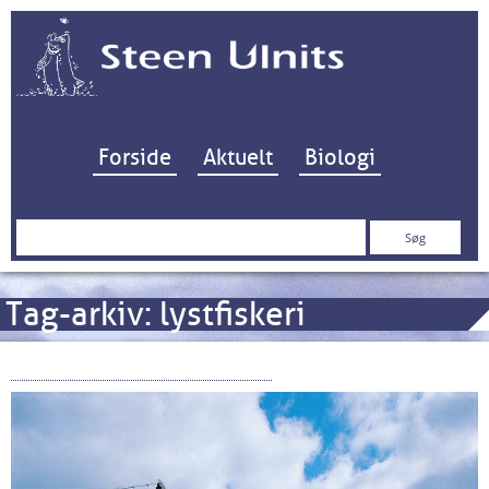
Hop til indhold
Forside
Aktuelt
Biologi
Søg
efter:
Tag-arkiv:
lystfiskeri
Lillebælt anno 2000 / 2020