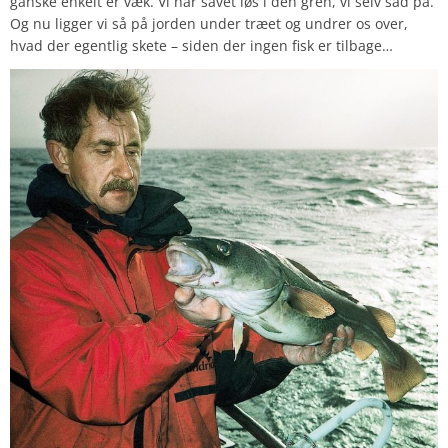
ganske enkelt er væk. Vi har savet løs i den gren, vi selv sad på.
Og nu ligger vi så på jorden under træet og undrer os over,
hvad der egentlig skete – siden der ingen fisk er tilbage…