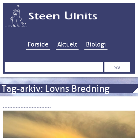
Hop til indhold
Forside
Aktuelt
Biologi
Søg
efter:
Tag-arkiv:
Lovns Bredning
Badning Forbudt