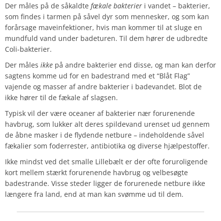
Der måles på de såkaldte
fækale bakterier
i vandet – bakterier,
som findes i tarmen på såvel dyr som mennesker, og som kan
forårsage maveinfektioner, hvis man kommer til at sluge en
mundfuld vand under badeturen. Til dem hører de udbredte
Coli-bakterier.
Der måles
ikke
på andre bakterier end disse, og man kan derfor
sagtens komme ud for en badestrand med et “Blåt Flag”
vajende og masser af andre bakterier i badevandet. Blot de
ikke hører til de fækale af slagsen.
Typisk vil der være oceaner af bakterier nær forurenende
havbrug, som lukker alt deres spildevand urenset ud gennem
de åbne masker i de flydende netbure – indeholdende såvel
fækalier som foderrester, antibiotika og diverse hjælpestoffer.
Ikke mindst ved det smalle Lillebælt er der ofte foruroligende
kort mellem stærkt forurenende havbrug og velbesøgte
badestrande. Visse steder ligger de forurenede netbure ikke
længere fra land, end at man kan svømme ud til dem.