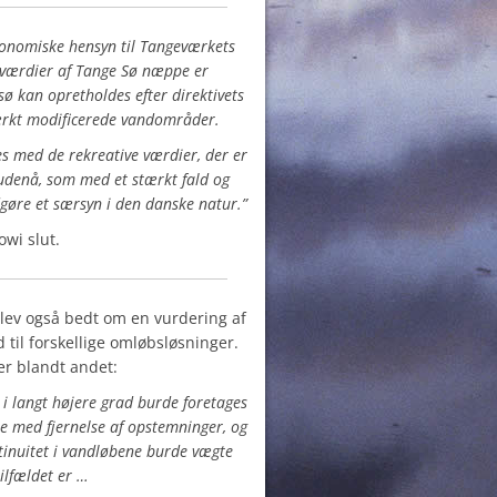
onomiske hensyn til Tangeværkets
 værdier af Tange Sø næppe er
 sø kan opretholdes efter direktivets
rkt modificerede vandområder.
s med de rekreative værdier, der er
Gudenå, som med et stærkt fald og
dgøre et særsyn i den danske natur.”
owi slut.
lev også bedt om en vurdering af
 til forskellige omløbsløsninger.
er blandt andet:
 i langt højere grad burde foretages
se med fjernelse af opstemninger, og
ntinuitet i vandløbene burde vægte
tilfældet er …