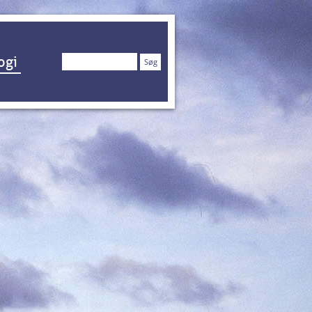
Søg
ogi
efter: