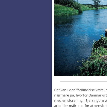
Det kan i den forbindelse være i
nærmere på, hvorfor Danmarks Sp
medlemsforening i Bjerringbro ø
arbejder målrettet for at gens