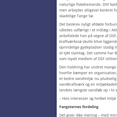
naturlige fiskebestande. DSF kald
men arbejder alligevel konkret f
skadelige Tange Sø.
Det beskrev nyligt afdøde forb
således udførligt i et indlæg i Al
anbefalede han på vegne af DSF,
kraftværkssø skulle blive liggen
oprindelige gydepladser stadig
et tykt slamlag. Det samme har B
som loyalt medlem af DSF stiltie
Den holdning har undret mange ly
hvorfor kæmper en organisation, 
et bedre vandmiljø, nu pludselig 
vandkraftværk og en miljøskadeli
landets længste vandløb op i to s
– Hvis interesser og hvilket mil
Fangsternes fordeling
Det giver ikke mening – med min