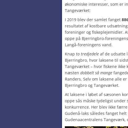
økonomiske interesser, som er in
Tangeværket:
I 2019 blev der samlet fanget
886
resultatet af kostbare udsætnin
foreninger og fiskeplejemidler. A
oppe på Bjerringbro-foreningen
Langå-foreningens vand.
Knap
to tredjedele
af de udsatte 
Bjerringbro, hvor laksene til si
Tangeværket – hvor fiskene ikke
næsten
dobbelt så mange
fangede
Randers. Selv om laksene alle er
Bjerringbro og Tangeværket.
At laksene i løbet af sæsonen k
oppe sås måske tydeligst under 
konkurrence. Her blev ikke færre 
Gudenå-laks således fanget helt 
Gudenaacentralens Tangeværk, d