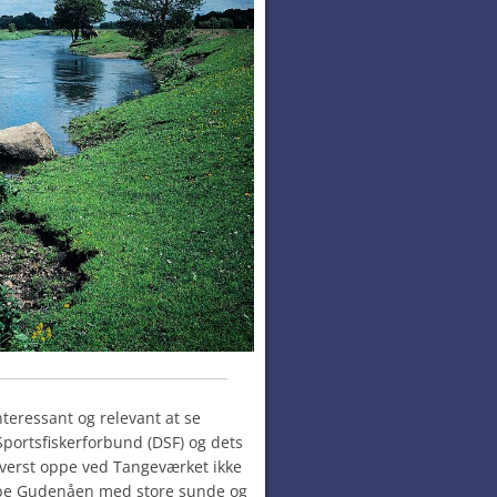
nteressant og relevant at se
ortsfiskerforbund (DSF) og dets
verst oppe ved Tangeværket ikke
kabe Gudenåen med store sunde og