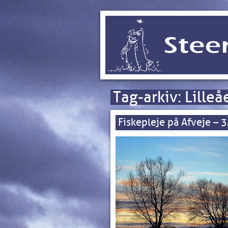
Tag-arkiv:
Lilleå
Fiskepleje på Afveje – 3