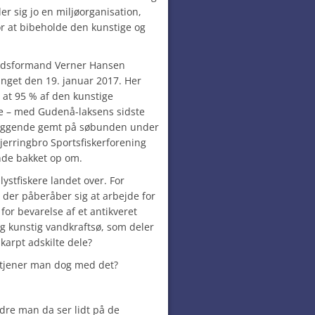
er sig jo en miljøorganisation,
or at bibeholde den kunstige og
undsformand Verner Hansen
tinget den 19. januar 2017. Her
 at 95 % af den kunstige
de – med Gudenå-laksens sidste
 liggende gemt på søbunden under
jerringbro Sportsfiskerforening
nde bakket op om.
stfiskere landet over. For
der påberåber sig at arbejde for
for bevarelse af et antikveret
g kunstig vandkraftsø, som deler
karpt adskilte dele?
jø tjener man dog med det?
dre man da ser lidt på de