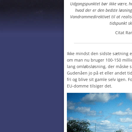
Udgangspunktet bør ikke være, hv
hvad der er den bedste løsnin
Vandrammedirektivet til at realis
tidspunkt sk
Citat Ra
Ikke mindst den sidste sætning 
om man nu bruger 100-150 millio
lang omløbsløsning, der måske sk
Gudenåen jo på et eller andet t
fri og blive sit gamle selv igen. 
EU-domme tilsiger det.