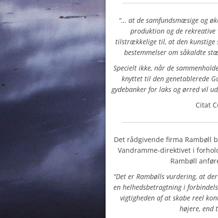
“… at de samfundsmæsige og øk
produktion og de rekreative
tilstrækkelige til, at den kunstige
bestemmelser om såkaldte stæ
Specielt ikke, når de sammenholde
knyttet til den genetablerede 
gydebanker for laks og ørred vil u
Citat C
Det rådgivende firma Rambøll b
Vandramme-direktivet i forhold
Rambøll anfør
“Det er Rambølls vurdering, at der
en helhedsbetragtning i forbindel
vigtigheden af at skabe reel ko
højere, end 