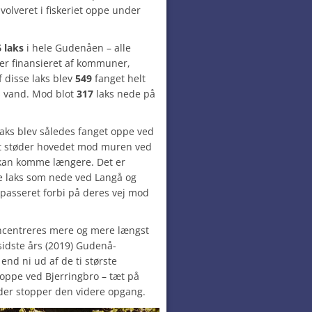
volveret i fiskeriet oppe under
 laks
i hele Gudenåen – alle
ger finansieret af kommuner,
f disse laks blev
549
fanget helt
s vand. Mod blot
317
laks nede på
laks blev således fanget oppe ved
dst støder hovedet mod muren ved
 kan komme længere. Det er
 laks som nede ved Langå og
 passeret forbi på deres vej mod
oncentreres mere og mere længst
sidste års (2019) Gudenå-
end ni ud af de ti største
oppe ved Bjerringbro – tæt på
er stopper den videre opgang.