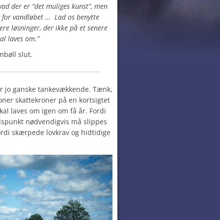
ad der er “det muliges kunst”, men
g for vandløbet … Lad os benytte
ere løsninger, der ikke på et senere
al laves om.”
mbøll slut.
er jo ganske tankevækkende. Tænk,
ner skattekroner på en kortsigtet
al laves om igen om få år. Fordi
idspunkt nødvendigvis må slippes
Fordi skærpede lovkrav og hidtidige