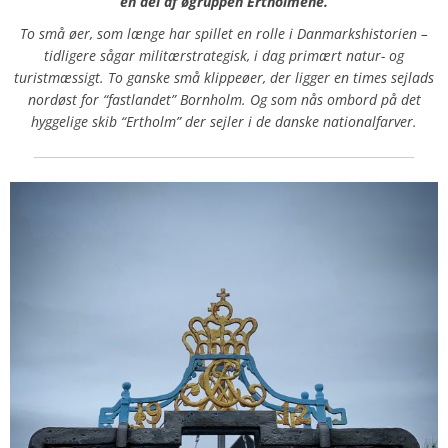
en del af øgruppen Ertholmene.
To små øer, som længe har spillet en rolle i Danmarkshistorien –
tidligere sågar militærstrategisk, i dag primært natur- og
turistmæssigt. To ganske små klippeøer, der ligger en times sejlads
nordøst for “fastlandet” Bornholm. Og som nås ombord på det
hyggelige skib “Ertholm” der sejler i de danske nationalfarver.