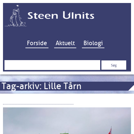
Hop til indhold
Forside
Aktuelt
Biologi
Søg
efter:
Tag-arkiv:
Lille Tårn
Christiansø og Frederiksø