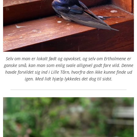
Selv om man er lokalt født og opvokset, og selv om Ertholmene er
ganske små, kan man som enlig svale alligevel godt fare vild. Denne
havde forvildet sig ind i Lille Tårn, hvorfra den ikke kunne finde ud
igen. Med lidt hjælp lykkedes det dog til sidst.