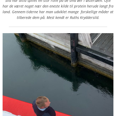
Sild har altid spillet en stor rolle på de små øer i Østersøen. Ofte
har de været noget nær den eneste kilde til protein herude langt fra
land. Gennem tiderne har man udviklet mange forskellige måder at
tilberede dem på. Mest kendt er Ruths Kryddersild.