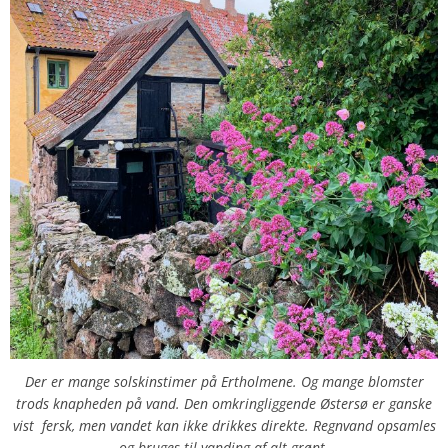
Der er mange solskinstimer på Ertholmene. Og mange blomster
trods knapheden på vand. Den omkringliggende Østersø er ganske
vist fersk, men vandet kan ikke drikkes direkte. Regnvand opsamles
og bruges til vanding af alt grønt.