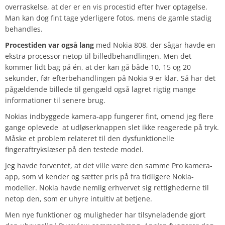
overraskelse, at der er en vis procestid efter hver optagelse.
Man kan dog fint tage yderligere fotos, mens de gamle stadig
behandles.
Procestiden var også lang
med Nokia 808, der sågar havde en
ekstra processor netop til billedbehandlingen. Men det
kommer lidt bag på én, at der kan gå både 10, 15 og 20
sekunder, før efterbehandlingen på Nokia 9 er klar. Så har det
pågældende billede til gengæld også lagret rigtig mange
informationer til senere brug.
Nokias indbyggede kamera-app fungerer fint, omend jeg flere
gange oplevede at udløserknappen slet ikke reagerede på tryk.
Måske et problem relateret til den dysfunktionelle
fingeraftrykslæser på den testede model.
Jeg havde forventet, at det ville være den samme Pro kamera-
app, som vi kender og sætter pris på fra tidligere Nokia-
modeller. Nokia havde nemlig erhvervet sig rettighederne til
netop den, som er uhyre intuitiv at betjene.
Men nye funktioner og muligheder har tilsyneladende gjort