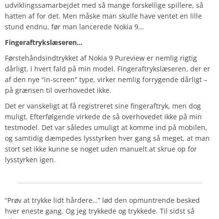
udviklingssamarbejdet med så mange forskellige spillere, så
hatten af for det. Men måske man skulle have ventet en lille
stund endnu, før man lancerede Nokia 9…
Fingeraftrykslæseren…
Førstehåndsindtrykket af Nokia 9 Pureview er nemlig rigtig
dårligt. I hvert fald på min model. Fingeraftrykslæseren, der er
af den nye “in-screen” type, virker nemlig forrygende dårligt –
på grænsen til overhovedet ikke.
Det er vanskeligt at få registreret sine fingeraftryk, men dog
muligt. Efterfølgende virkede de så overhovedet ikke på min
testmodel. Det var således umuligt at komme ind på mobilen,
og samtidig dæmpedes lysstyrken hver gang så meget, at man
stort set ikke kunne se noget uden manuelt at skrue op for
lysstyrken igen.
“Prøv at trykke lidt hårdere…” lød den opmuntrende besked
hver eneste gang. Og jeg trykkede og trykkede. Til sidst så