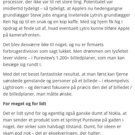
processor, der ikke var til ret store ting. Potentialet var
imidlertid tydeligt – så tydeligt, at Apple’s nu hedengangne
grundlægger Steve Jobs engang inviterede Lytro’s grundlægger
Ren Ng op til en snak og en kop kaffe. Med sig hjem fik Ng i
opdrag at finde ud af, hvad eventuelt Lytro kunne tilføre Apple
på kamerafronten.
Det blev desværre ikke til noget, og nu er firmaets
forbrugerdivision som sagt lukket. Men drømmen om lysfeltet
lever videre – i Pureview’s 1.200+ billedplaner, som man kan
bevæge sig rundt i.
Med det ret beset fantastiske resultat, at man først kan fjerne
uønskede genstande og personer på et billede – i eksempelvis
Lightroom – og dernæst fokusere på præcis den del af billedet /
de billedplaner, man måtte ønske.
For meget og for lidt
Det er lidt synd for og egentlig også ganske dumt af Nokia, at
man sender et produkt som et spritnyt Pureview på gaden i
noget, der virker som halvbagt tilstand. Dumt, for ideen er
skam god nok – det er eksekveringen, der halter.