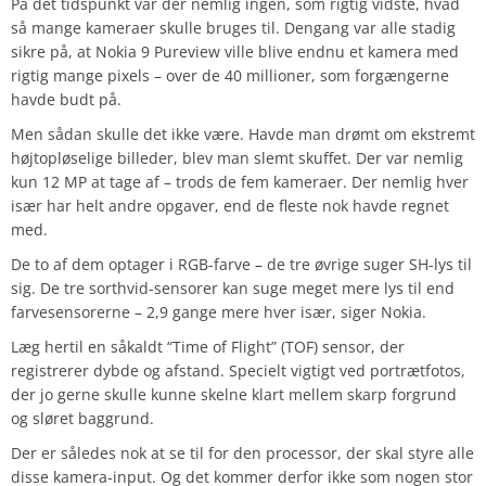
På det tidspunkt var der nemlig ingen, som rigtig vidste, hvad
så mange kameraer skulle bruges til. Dengang var alle stadig
sikre på, at Nokia 9 Pureview ville blive endnu et kamera med
rigtig mange pixels – over de 40 millioner, som forgængerne
havde budt på.
Men sådan skulle det ikke være. Havde man drømt om ekstremt
højtopløselige billeder, blev man slemt skuffet. Der var nemlig
kun 12 MP at tage af – trods de fem kameraer. Der nemlig hver
især har helt andre opgaver, end de fleste nok havde regnet
med.
De to af dem optager i RGB-farve – de tre øvrige suger SH-lys til
sig. De tre sorthvid-sensorer kan suge meget mere lys til end
farvesensorerne – 2,9 gange mere hver især, siger Nokia.
Læg hertil en såkaldt “Time of Flight” (TOF) sensor, der
registrerer dybde og afstand. Specielt vigtigt ved portrætfotos,
der jo gerne skulle kunne skelne klart mellem skarp forgrund
og sløret baggrund.
Der er således nok at se til for den processor, der skal styre alle
disse kamera-input. Og det kommer derfor ikke som nogen stor