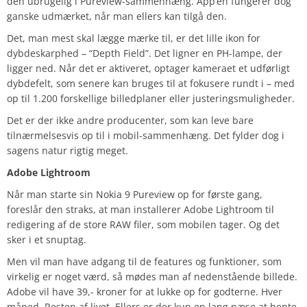
den ubrugelig i Pureview-sammenhæng. App’en fungerer dog
ganske udmærket, når man ellers kan tilgå den.
Det, man mest skal lægge mærke til, er det lille ikon for
dybdeskarphed – “Depth Field”. Det ligner en PH-lampe, der
ligger ned. Når det er aktiveret, optager kameraet et udførligt
dybdefelt, som senere kan bruges til at fokusere rundt i – med
op til 1.200 forskellige billedplaner eller justeringsmuligheder.
Det er der ikke andre producenter, som kan leve bare
tilnærmelsesvis op til i mobil-sammenhæng. Det fylder dog i
sagens natur rigtig meget.
Adobe Lightroom
Når man starte sin Nokia 9 Pureview op for første gang,
foreslår den straks, at man installerer Adobe Lightroom til
redigering af de store RAW filer, som mobilen tager. Og det
sker i et snuptag.
Men vil man have adgang til de features og funktioner, som
virkelig er noget værd, så mødes man af nedenstående billede.
Adobe vil have 39,- kroner for at lukke op for godterne. Hver
måned. Resten af livet. Ellers er der kun en lang næse at hente