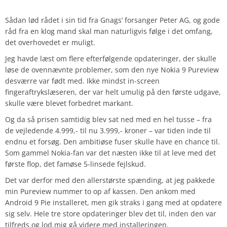
Sådan lød rådet i sin tid fra Gnags’ forsanger Peter AG, og gode
råd fra en klog mand skal man naturligvis følge i det omfang,
det overhovedet er muligt.
Jeg havde læst om flere efterfølgende opdateringer, der skulle
løse de ovennævnte problemer, som den nye Nokia 9 Pureview
desværre var født med. Ikke mindst in-screen
fingeraftrykslæseren, der var helt umulig på den første udgave,
skulle være blevet forbedret markant.
Og da så prisen samtidig blev sat ned med en hel tusse – fra
de vejledende 4.999,- til nu 3.999,- kroner – var tiden inde til
endnu et forsøg. Den ambitiøse fuser skulle have en chance til.
Som gammel Nokia-fan var det næsten ikke til at leve med det
første flop, det famøse 5-linsede fejlskud.
Det var derfor med den allerstørste spænding, at jeg pakkede
min Pureview nummer to op af kassen. Den ankom med
Android 9 Pie installeret, men gik straks i gang med at opdatere
sig selv. Hele tre store opdateringer blev det til, inden den var
tilfreds og lod mig gå videre med installeringen.