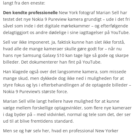
langt fra den eneste:
Den kendte professionelle
New York fotograf Marian Sell har
testet det nye Nokia 9 Pureview kamera grundigt – ude i det fri
såvel som inde i det digitale mørkekammer – og efterfølgende
delagtiggjort os andre dødelige i sine iagttagelser på YouTube.
Sell var ikke imponeret. Ja, faktisk kunne han slet ikke forstå,
hvad alle de mange kameraer skulle gøre godt for – når nu
hans nye Samsung Galaxy S10 kan tage lige så gode og skarpe
billeder. Det dokumenterer han fint på YouTube.
Han klagede også over det langsomme kamera, som missede
mange skud, men dykkede dog ikke ned i muligheden for at
styre fokus og lys i efterbehandlingen af de optagede billeder –
Nokia 9 Pureview’s største force.
Marian Sell ville langt hellere have mulighed for at kunne
vælge mellem forskellige optagevinkler, som flere nye kameraer
i dag byder på – med vidvinkel, normal og tele som det, der ser
ud til at blive fremtidens standard.
Men se og hør selv her, hvad en professional New Yorker