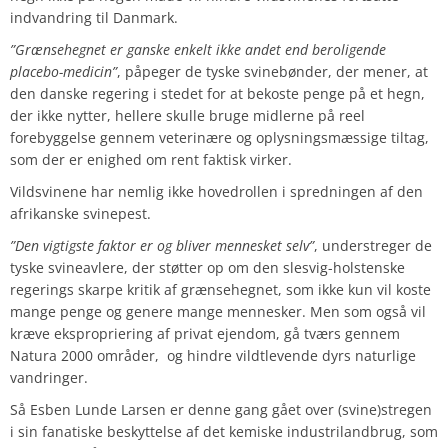
indvandring til Danmark.
”Grænsehegnet er ganske enkelt ikke andet end beroligende
placebo-medicin”
, påpeger de tyske svinebønder, der mener, at
den danske regering i stedet for at bekoste penge på et hegn,
der ikke nytter, hellere skulle bruge midlerne på reel
forebyggelse gennem veterinære og oplysningsmæssige tiltag,
som der er enighed om rent faktisk virker.
Vildsvinene har nemlig ikke hovedrollen i spredningen af den
afrikanske svinepest.
”Den vigtigste faktor er og bliver mennesket selv”
, understreger de
tyske svineavlere, der støtter op om den slesvig-holstenske
regerings skarpe kritik af grænsehegnet, som ikke kun vil koste
mange penge og genere mange mennesker. Men som også vil
kræve ekspropriering af privat ejendom, gå tværs gennem
Natura 2000 områder, og hindre vildtlevende dyrs naturlige
vandringer.
Så Esben Lunde Larsen er denne gang gået over (svine)stregen
i sin fanatiske beskyttelse af det kemiske industrilandbrug, som