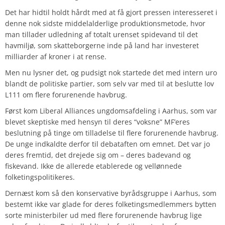
Det har hidtil holdt hårdt med at få gjort pressen interesseret i
denne nok sidste middelalderlige produktionsmetode, hvor
man tillader udledning af totalt urenset spidevand til det
havmiljø, som skatteborgerne inde på land har investeret
milliarder af kroner i at rense.
Men nu lysner det, og pudsigt nok startede det med intern uro
blandt de politiske partier, som selv var med til at beslutte lov
L111 om flere forurenende havbrug.
Først kom Liberal Alliances ungdomsafdeling i Aarhus, som var
blevet skeptiske med hensyn til deres “voksne” MF’eres
beslutning på tinge om tilladelse til flere forurenende havbrug.
De unge indkaldte derfor til debataften om emnet. Det var jo
deres fremtid, det drejede sig om – deres badevand og
fiskevand. Ikke de allerede etablerede og vellønnede
folketingspolitikeres.
Dernæst kom så den konservative byrådsgruppe i Aarhus, som
bestemt ikke var glade for deres folketingsmedlemmers bytten
sorte ministerbiler ud med flere forurenende havbrug lige