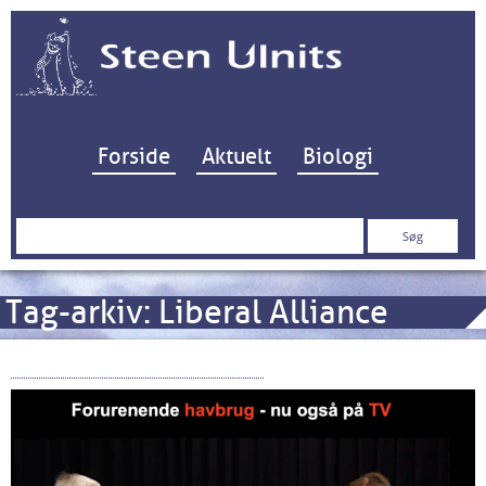
Hop til indhold
Forside
Aktuelt
Biologi
Søg
efter:
Tag-arkiv:
Liberal Alliance
Havbrug – nu også på TV!