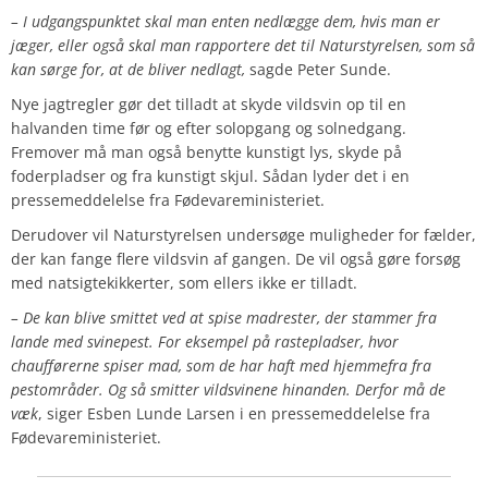
– I udgangspunktet skal man enten nedlægge dem, hvis man er
jæger, eller også skal man rapportere det til Naturstyrelsen, som så
kan sørge for, at de bliver nedlagt,
sagde Peter Sunde.
Nye jagtregler gør det tilladt at skyde vildsvin op til en
halvanden time før og efter solopgang og solnedgang.
Fremover må man også benytte kunstigt lys, skyde på
foderpladser og fra kunstigt skjul. Sådan lyder det i en
pressemeddelelse fra Fødevareministeriet.
Derudover vil Naturstyrelsen undersøge muligheder for fælder,
der kan fange flere vildsvin af gangen. De vil også gøre forsøg
med natsigtekikkerter, som ellers ikke er tilladt.
– De kan blive smittet ved at spise madrester, der stammer fra
lande med svinepest. For eksempel på rastepladser, hvor
chaufførerne spiser mad, som de har haft med hjemmefra fra
pestområder. Og så smitter vildsvinene hinanden. Derfor må de
væk
, siger Esben Lunde Larsen i en pressemeddelelse fra
Fødevareministeriet.