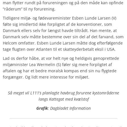
man flytter rundt på forureningen og på den måde kan opfinde
“råderum” til ny forurening.
Tidligere miljø- og fødevareminister Esben Lunde Larsen (V)
følte sig imidlertid ikke forpligtet af de konventioner, som
Danmark ellers selv for længst havde tiltrådt. Han mente, at
Danmark selv måtte bestemme over sin del af det farvand, som
Helcom omfatter. Esben Lunde Larsen måtte dog efterfølgende
tage flugten over Atlanten til et skatteyderbetalt eksil i USA.
Lad os derfor håbe, at vor helt nye og heldigvis genoprettede
miljøminister
Lea Wermelin
(S) føler sig mere forpligtet af
aftalen og har et bedre moralsk kompas end sin nu flygtede
forgænger. Og lidt mere interesse for miljøet.
Så meget vil L111’s planlagte havbrug forurene kystområderne
langs Kattegat med kvælstof
Grafik
: Dagbladet Information