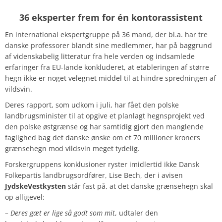
36 eksperter frem for én kontorassistent
En international ekspertgruppe på 36 mand, der bl.a. har tre
danske professorer blandt sine medlemmer, har på baggrund
af vidensk
abelig litteratur fra hele verden og indsamlede
erfaringer fra EU-lande konkluderet, at etableringen af større
hegn ikke er noget velegnet middel til at hindre spredningen af
vildsvin.
Deres rapport, som udkom i juli, har fået den polske
landbrugsminister til at opgive et planlagt hegnsprojekt ved
den polske østgrænse og har samtidig gjort den manglende
faglighed bag det danske ønske om et 70 millioner kroners
grænsehegn mod vildsvin meget tydelig.
Forskergruppens konklusioner ryster imidlertid ikke Dansk
Folkepartis landbrugsordfører, Lise Bech, der i avisen
JydskeVestkysten
står fast på, at det danske grænsehegn skal
op alligevel:
– Deres gæt er lige så godt som mit
, udtaler den