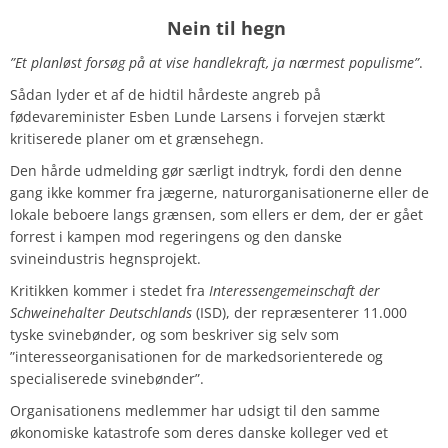
Nein til hegn
”Et planløst forsøg på at vise handlekraft, ja nærmest populisme”
.
Sådan lyder et af de hidtil hårdeste angreb på
fødevareminister Esben Lunde Larsens i forvejen stærkt
kritiserede planer om et grænsehegn.
Den hårde udmelding gør særligt indtryk, fordi den denne
gang ikke kommer fra jægerne, naturorganisationerne eller de
lokale beboere langs grænsen, som ellers er dem, der er gået
forrest i kampen mod regeringens og den danske
svineindustris hegnsprojekt.
Kritikken kommer i stedet fra
Interessengemeinschaft der
Schweinehalter Deutschlands
(ISD), der repræsenterer 11.000
tyske svinebønder, og som beskriver sig selv som
”interesseorganisationen for de markedsorienterede og
specialiserede svinebønder”.
Organisationens medlemmer har udsigt til den samme
økonomiske katastrofe som deres danske kolleger ved et