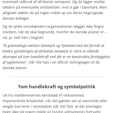
eventuelt udbrud af afrikansk svinepest. Og de ligger endda
tættere på eventuelle smittekilder, end vi gør i Danmark. Men
alligevel støtter de på ingen måde op om deres hegnsglade
danske kolleger.
Og de tyske svinebønders organisationen lægger ikke fingre
imellem, når de skal begrunde, hvorfor de danske planer er –
nå, ja, helt hen i hegnet:
”Et grænsehegn mellem Danmark og Tyskland med det formål at
hindre spredningen af afrikansk svinepest er mere et slående
eksempel på tom handlekraft end det er en konstruktiv forebyggelse
af sygdommen”
, slår ISN fast i en officiel stillingtagen til de
danske planer.
Tom handlekraft og symbolpolitik
Ud fra medlemmernes kendskab til vildsvinenes
imponerende kreativitet, når det gælder om at overvinde eller
omgås barrierer i landskabet slår ISD fast, at det planlagte
hegn ikke på nogen måde vil hindre vildsvinenes fortsatte