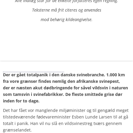
Alle indlæg står for de enkelte forfatteres egen regning.
Teksterne må frit citeres og anvendes
mod behørig kildeangivelse.
Vildsvinene kommer…
Der er gået totalpanik i den danske svinebranche. 1.000 km
fra vore grænser findes nemlig den afrikanske svinepest,
der er næsten akut dødbringende for såvel vildsvin i naturen
som tamsvin i svinefabrikker. De fleste smittede grise dør
inden for to dage.
Det har fået vor manglende miljøminister og til gengæld meget
tilstedeværende fødevareminister Esben Lunde Larsen til at gå
totalt i panik. Han vil nu slå en vildsvinestreg tværs gennem
grænselandet.