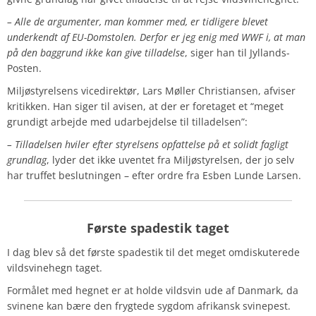
– Alle de argumenter, man kommer med, er tidligere blevet
underkendt af EU-Domstolen. Derfor er jeg enig med WWF i, at man
på den baggrund ikke kan give tilladelse
, siger han til Jyllands-
Posten.
Miljøstyrelsens vicedirektør, Lars Møller Christiansen, afviser
kritikken. Han siger til avisen, at der er foretaget et “meget
grundigt arbejde med udarbejdelse til tilladelsen”:
– Tilladelsen hviler efter styrelsens opfattelse på et solidt fagligt
grundlag
, lyder det ikke uventet fra Miljøstyrelsen, der jo selv
har truffet beslutningen – efter ordre fra Esben Lunde Larsen.
Første spadestik taget
I dag blev så det første spadestik til det meget omdiskuterede
vildsvinehegn taget.
Formålet med hegnet er at holde vildsvin ude af Danmark, da
svinene kan bære den frygtede sygdom afrikansk svinepest.