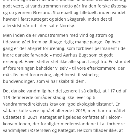
godt være, at vandstrømmen netto går fra den ferske Østersø
og op gennem Øresund, Storebælt og Lillebælt, inden vandet
havner i først Kattegat og siden Skagerak. Inden det til
allersidst når ud i den salte Nordsø.
Men inden da er vandstrømmen med vind og strøm og
tidevand gået frem og tilbage rigtig mange gange. Og hver
gang er der aflejret forurening, som forbliver permanent i de
indre danske farvande – med Aarhus Bugt som et godt
eksempel. Havet sletter slet ikke alle spor. Langt fra. En stor del
af forureningen beholder vi selv – til vore efterkommere, der
må slås med forurening, algeblomst, iltsvind og
bundvendinger, som vi har skabt til dem.
Det danske vandmiljø har det generelt så dårligt, at
117
ud af
119
definerede områder stadig ikke lever op til
Vandrammedirektivets krav om “god økologisk tilstand”. En
sådan skulle være opnået allerede i 2015, men har nu måttet
udsættes til 2021. Kattegat er ligeledes omfattet af
Helcom-
konventionen
, der forpligter medlemslandene til at forbedre
vandmiljøet i Østersøen og Kattegat. Helcom tillader ikke, at