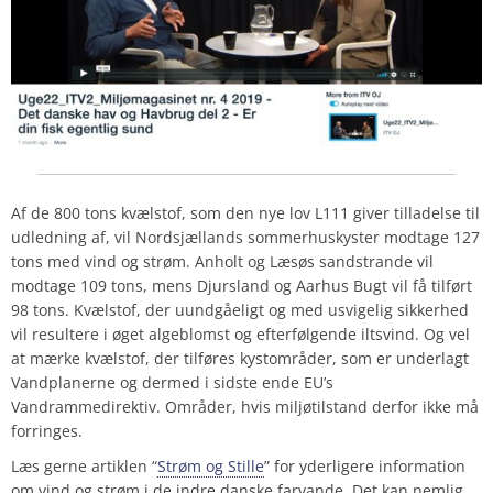
Af de 800 tons kvælstof, som den nye lov L111 giver tilladelse til
udledning af, vil Nordsjællands sommerhuskyster modtage
127
tons med vind og strøm. Anholt og Læsøs sandstrande vil
modtage
109
tons, mens Djursland og Aarhus Bugt vil få tilført
98
tons. Kvælstof, der uundgåeligt og med usvigelig sikkerhed
vil resultere i øget algeblomst og efterfølgende iltsvind. Og vel
at mærke kvælstof, der tilføres kystområder, som er underlagt
Vandplanerne og dermed i sidste ende EU’s
Vandrammedirektiv. Områder, hvis miljøtilstand derfor
ikke
må
forringes.
Læs gerne artiklen “
Strøm og Stille
” for yderligere information
om vind og strøm i de indre danske farvande. Det kan nemlig