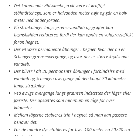
Det kommende vildsvinehegn vil være et kraftigt
stålmåttehegn, som er halvanden meter højt og går en halv
meter ned under jorden.
På strækninger langs grænsevandløb og grøfter kan
hegnshøjden reduceres, fordi der kan opnås en voldgravseffekt
foran hegnet.
Der vil være permanente åbninger i hegnet, hvor der nu er
Schengen grænseovergange, og hvor der er større krydsende
vandløb.
Der bliver i alt 20 permanente åbninger i forbindelse med
vandløb og Schengen overgange på den knapt 70 kilometer
lange strækning.
Ved øvrige overgange langs grænsen indsættes der låger eller
færiste. Der opsættes som minimum en låge for hver
kilometer.
Mellem lågerne etableres trin i hegnet, så man kan passere
henover det.
For de mindre dyr etableres for hver 100 meter en 20×20 cm