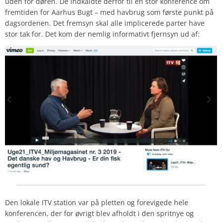
uden for døren. De indkaldte derfor til en stor konference om
fremtiden for
Aarhus Bugt
– med havbrug som første punkt på
dagsordenen. Det fremsyn skal alle implicerede parter have
stor tak for. Det kom der nemlig informativt fjernsyn ud af:
Den lokale
ITV
station var på pletten og forevigede hele
konferencen, der for øvrigt blev afholdt i den spritnye og