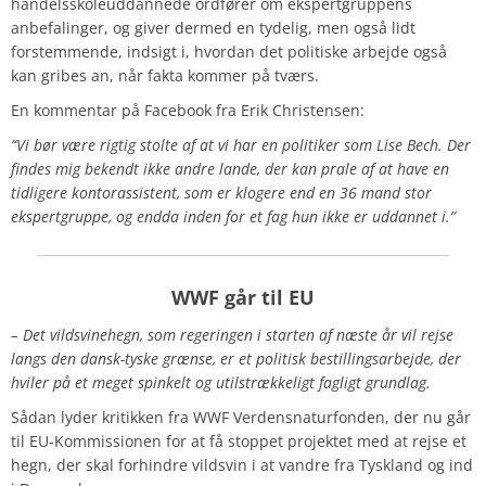
handelsskoleuddannede ordfører om ekspertgruppens
anbefalinger, og giver dermed en tydelig, men også lidt
forstemmende, indsigt i, hvordan det politiske arbejde også
kan gribes an, når fakta kommer på tværs.
En kommentar på Facebook fra Erik Christensen:
“Vi bør være rigtig stolte af at vi har en politiker som Lise Bech. Der
findes mig bekendt ikke andre lande, der kan prale af at have en
tidligere kontorassistent, som er klogere end en 36 mand stor
ekspertgruppe, og endda inden for et fag hun ikke er uddannet i.”
WWF går til EU
– Det vildsvinehegn, som regeringen i starten af næste år vil rejse
langs den dansk-tyske grænse, er et politisk bestillingsarbejde, der
hviler på et meget spinkelt og utilstrækkeligt fagligt grundlag.
Sådan lyder kritikken fra WWF Verdensnaturfonden, der nu går
til EU-Kommissionen for at få stoppet projektet med at rejse et
hegn, der skal forhindre vildsvin i at vandre fra Tyskland og ind