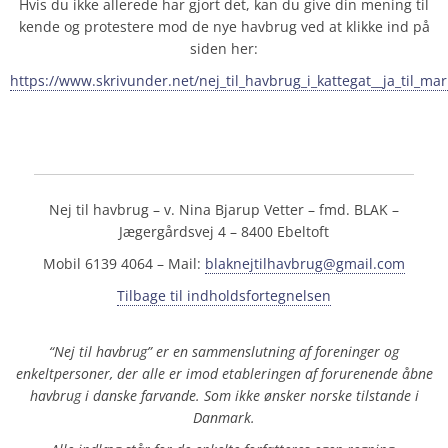
Hvis du ikke allerede har gjort det, kan du give din mening til
kende og protestere mod de nye havbrug ved at klikke ind på
siden her:
https://www.skrivunder.net/nej_til_havbrug_i_kattegat__ja_til_ma
Nej til havbrug – v. Nina Bjarup Vetter – fmd. BLAK –
Jægergårdsvej 4 – 8400 Ebeltoft
Mobil 6139 4064 – Mail:
blaknejtilhavbrug@gmail.com
Tilbage til indholdsfortegnelsen
“Nej til havbrug” er en sammenslutning af foreninger og
enkeltpersoner, der alle er imod etableringen af forurenende åbne
havbrug i danske farvande. Som ikke ønsker norske tilstande i
Danmark.