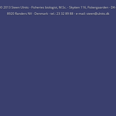
© 2013 Steen Ulnits - Fisheries biologist, M.Sc. - Skytten 116, Fiskergaarden - DK-
8920 Randers NV - Denmark - tel.: 23 32 89 88 - e-mail: steen@ulnits.dk