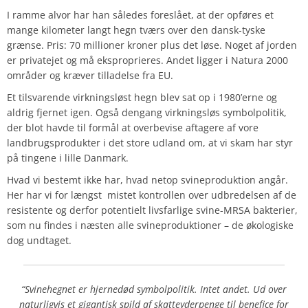
I ramme alvor har han således foreslået, at der opføres et
mange kilometer langt hegn tværs over den dansk-tyske
grænse. Pris: 70 millioner kroner plus det løse. Noget af jorden
er privatejet og må eksproprieres. Andet ligger i Natura 2000
områder og kræver tilladelse fra EU.
Et tilsvarende virkningsløst hegn blev sat op i 1980’erne og
aldrig fjernet igen. Også dengang virkningsløs symbolpolitik,
der blot havde til formål at overbevise aftagere af vore
landbrugsprodukter i det store udland om, at vi skam har styr
på tingene i lille Danmark.
Hvad vi bestemt ikke har, hvad netop svineproduktion angår.
Her har vi for længst mistet kontrollen over udbredelsen af de
resistente og derfor potentielt livsfarlige svine-MRSA bakterier,
som nu findes i næsten alle svineproduktioner – de økologiske
dog undtaget.
“Svinehegnet er hjernedød symbolpolitik. Intet andet. Ud over
naturligvis et gigantisk spild af skatteyderpenge til benefice for