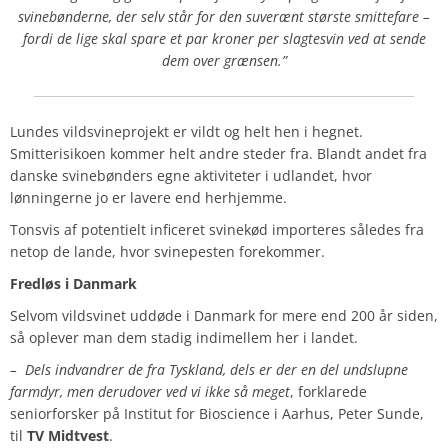
svinebønderne, der selv står for den suverænt største smittefare –
fordi de lige skal spare et par kroner per slagtesvin ved at sende
dem over grænsen.”
Lundes vildsvineprojekt er vildt og helt hen i hegnet.
Smitterisikoen kommer helt andre steder fra. Blandt andet fra
danske svinebønders egne aktiviteter i udlandet, hvor
lønningerne jo er lavere end herhjemme.
Tonsvis af potentielt inficeret svinekød importeres således fra
netop de lande, hvor svinepesten forekommer.
Fredløs i Danmark
Selvom vildsvinet uddøde i Danmark for mere end 200 år siden,
så oplever man dem stadig indimellem her i landet.
– Dels indvandrer de fra Tyskland, dels er der en del undslupne
farmdyr, men derudover ved vi ikke så meget
, forklarede
seniorforsker på Institut for Bioscience i Aarhus, Peter Sunde,
til
TV Midtvest
.