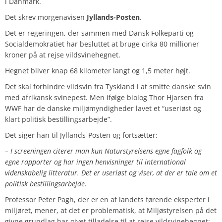
i Danmark.
Det skrev morgenavisen
Jyllands-Posten
.
Det er regeringen, der sammen med Dansk Folkeparti og
Socialdemokratiet har besluttet at bruge cirka 80 millioner
kroner på at rejse vildsvinehegnet.
Hegnet bliver knap 68 kilometer langt og 1,5 meter højt.
Det skal forhindre vildsvin fra Tyskland i at smitte danske svin
med afrikansk svinepest. Men ifølge biolog Thor Hjarsen fra
WWF har de danske miljømyndigheder lavet et “useriøst og
klart politisk bestillingsarbejde”.
Det siger han til Jyllands-Posten og fortsætter:
– I screeningen citerer man kun Naturstyrelsens egne fagfolk og
egne rapporter og har ingen henvisninger til international
videnskabelig litteratur. Det er useriøst og viser, at der er tale om et
politisk bestillingsarbejde.
Professor Peter Pagh, der er en af landets førende eksperter i
miljøret, mener, at det er problematisk, at Miljøstyrelsen på det
givne grundlag har givet tilladelse til at rejse vildsvinehegnet: