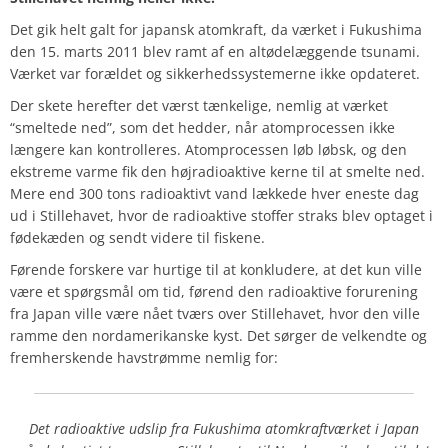
Det gik helt galt for japansk atomkraft, da værket i Fukushima
den 15. marts 2011 blev ramt af en altødelæggende tsunami.
Værket var forældet og sikkerhedssystemerne ikke opdateret.
Der skete herefter det værst tænkelige, nemlig at værket
“smeltede ned”, som det hedder, når atomprocessen ikke
længere kan kontrolleres. Atomprocessen løb løbsk, og den
ekstreme varme fik den højradioaktive kerne til at smelte ned.
Mere end 300 tons radioaktivt vand lækkede hver eneste dag
ud i Stillehavet, hvor de radioaktive stoffer straks blev optaget i
fødekæden og sendt videre til fiskene.
Førende forskere var hurtige til at konkludere, at det kun ville
være et spørgsmål om tid, førend den radioaktive forurening
fra Japan ville være nået tværs over Stillehavet, hvor den ville
ramme den nordamerikanske kyst. Det sørger de velkendte og
fremherskende havstrømme nemlig for:
Det radioaktive udslip fra Fukushima atomkraftværket i Japan