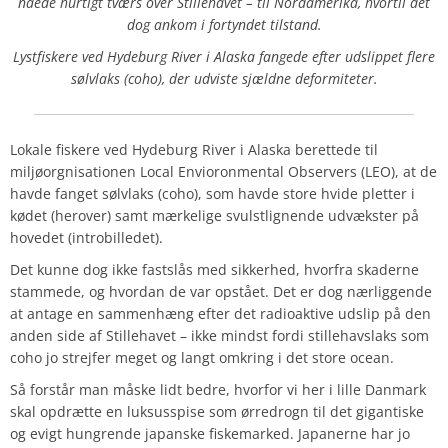
nåede hurtigt tværs over Stillehavet – til Nordamerika, hvortil det
dog ankom i fortyndet tilstand.
Lystfiskere ved Hydeburg River i Alaska fangede efter udslippet flere
sølvlaks (coho), der udviste sjældne deformiteter.
Lokale fiskere ved Hydeburg River i Alaska berettede til
miljøorgnisationen Local Envioronmental Observers (LEO), at de
havde fanget sølvlaks (coho), som havde store hvide pletter i
kødet (herover) samt mærkelige svulstlignende udvækster på
hovedet (introbilledet).
Det kunne dog ikke fastslås med sikkerhed, hvorfra skaderne
stammede, og hvordan de var opstået. Det er dog nærliggende
at antage en sammenhæng efter det radioaktive udslip på den
anden side af Stillehavet – ikke mindst fordi stillehavslaks som
coho jo strejfer meget og langt omkring i det store ocean.
Så forstår man måske lidt bedre, hvorfor vi her i lille Danmark
skal opdrætte en luksusspise som ørredrogn til det gigantiske
og evigt hungrende japanske fiskemarked. Japanerne har jo