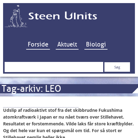
Hop til indhold
Forside
Aktuelt
Biologi
Søg
efter:
Tag-arkiv:
LEO
Fucked up by Fukushima…
Udslip af radioaktivt stof fra det skibbrudne Fukushima
atomkraftværk i Japan er nu nået tværs over Stillehavet.
Resultatet er forstemmende. Vilde laks får store kræftbylder.
Og det hele var kun et spørgsmål om tid. For så stort er
Stillehavet nemlig heller ikke.