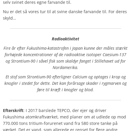
selv svinet deres egne farvande til.
Nu er det så vores tur til at svine danske farvande til. For deres
skyld…
Radioaktivitet
Fire år efter Fukushima-katastrofen i Japan kunne der måles stærkt
forhøjede koncentrationer af de radioaktive isotoper Caesium-137
og Strontium-90 i såvel fisk som skaldyr fanget i Stillehavet ud for
Nordamerika.
Et stof som Strontium-90 efterligner Calcium og optages i krop og
knogler i stedet for dette. Det kan forårsage skader i rygmarven og
føre til kræft i knogler og blod.
Efterskrift
: I 2017 barslede TEPCO, der ejer og driver
Fukushima atomkraftværket, med planer om at udlede op mod
770.000 tons tritium-forurenet vand fra 580 store tanke på
værket. Det er vand, som allerede er renset for flere andre