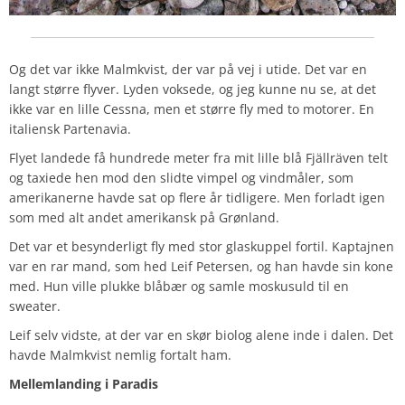
Og det var ikke Malmkvist, der var på vej i utide. Det var en
langt større flyver. Lyden voksede, og jeg kunne nu se, at det
ikke var en lille Cessna, men et større fly med to motorer. En
italiensk Partenavia.
Flyet landede få hundrede meter fra mit lille blå Fjällräven telt
og taxiede hen mod den slidte vimpel og vindmåler, som
amerikanerne havde sat op flere år tidligere. Men forladt igen
som med alt andet amerikansk på Grønland.
Det var et besynderligt fly med stor glaskuppel fortil. Kaptajnen
var en rar mand, som hed Leif Petersen, og han havde sin kone
med. Hun ville plukke blåbær og samle moskusuld til en
sweater.
Leif selv vidste, at der var en skør biolog alene inde i dalen. Det
havde Malmkvist nemlig fortalt ham.
Mellemlanding i Paradis