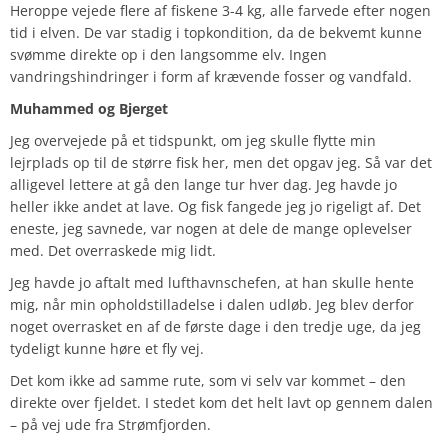
Heroppe vejede flere af fiskene 3-4 kg, alle farvede efter nogen
tid i elven. De var stadig i topkondition, da de bekvemt kunne
svømme direkte op i den langsomme elv. Ingen
vandringshindringer i form af krævende fosser og vandfald.
Muhammed og Bjerget
Jeg overvejede på et tidspunkt, om jeg skulle flytte min
lejrplads op til de større fisk her, men det opgav jeg. Så var det
alligevel lettere at gå den lange tur hver dag. Jeg havde jo
heller ikke andet at lave. Og fisk fangede jeg jo rigeligt af. Det
eneste, jeg savnede, var nogen at dele de mange oplevelser
med. Det overraskede mig lidt.
Jeg havde jo aftalt med lufthavnschefen, at han skulle hente
mig, når min opholdstilladelse i dalen udløb. Jeg blev derfor
noget overrasket en af de første dage i den tredje uge, da jeg
tydeligt kunne høre et fly vej.
Det kom ikke ad samme rute, som vi selv var kommet – den
direkte over fjeldet. I stedet kom det helt lavt op gennem dalen
– på vej ude fra Strømfjorden.