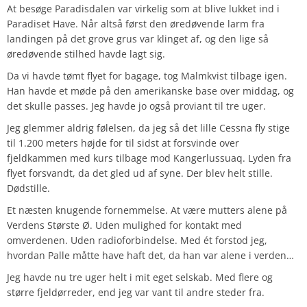
At besøge Paradisdalen var virkelig som at blive lukket ind i
Paradiset Have. Når altså først den øredøvende larm fra
landingen på det grove grus var klinget af, og den lige så
øredøvende stilhed havde lagt sig.
Da vi havde tømt flyet for bagage, tog Malmkvist tilbage igen.
Han havde et møde på den amerikanske base over middag, og
det skulle passes. Jeg havde jo også proviant til tre uger.
Jeg glemmer aldrig følelsen, da jeg så det lille Cessna fly stige
til 1.200 meters højde for til sidst at forsvinde over
fjeldkammen med kurs tilbage mod Kangerlussuaq. Lyden fra
flyet forsvandt, da det gled ud af syne. Der blev helt stille.
Dødstille.
Et næsten knugende fornemmelse. At være mutters alene på
Verdens Største Ø. Uden mulighed for kontakt med
omverdenen. Uden radioforbindelse. Med ét forstod jeg,
hvordan Palle måtte have haft det, da han var alene i verden…
Jeg havde nu tre uger helt i mit eget selskab. Med flere og
større fjeldørreder, end jeg var vant til andre steder fra.