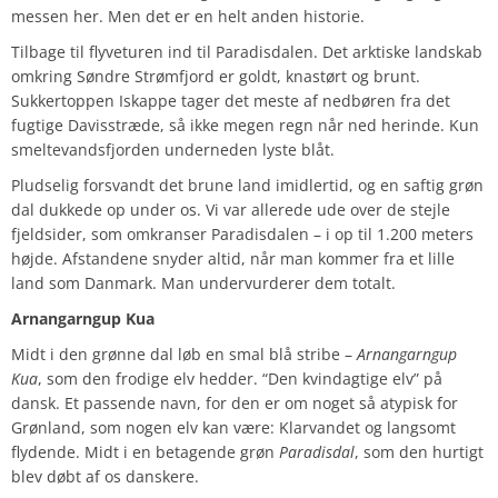
messen her. Men det er en helt anden historie.
Tilbage til flyveturen ind til Paradisdalen. Det arktiske landskab
omkring Søndre Strømfjord er goldt, knastørt og brunt.
Sukkertoppen Iskappe tager det meste af nedbøren fra det
fugtige Davisstræde, så ikke megen regn når ned herinde. Kun
smeltevandsfjorden underneden lyste blåt.
Pludselig forsvandt det brune land imidlertid, og en saftig grøn
dal dukkede op under os. Vi var allerede ude over de stejle
fjeldsider, som omkranser Paradisdalen – i op til 1.200 meters
højde. Afstandene snyder altid, når man kommer fra et lille
land som Danmark. Man undervurderer dem totalt.
Arnangarngup Kua
Midt i den grønne dal løb en smal blå stribe –
Arnangarngup
Kua
, som den frodige elv hedder. “Den kvindagtige elv” på
dansk. Et passende navn, for den er om noget så atypisk for
Grønland, som nogen elv kan være: Klarvandet og langsomt
flydende. Midt i en betagende grøn
Paradisdal
, som den hurtigt
blev døbt af os danskere.