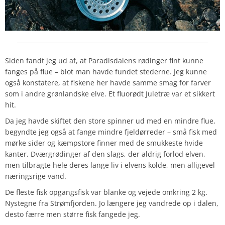
Siden fandt jeg ud af, at Paradisdalens rødinger fint kunne
fanges på flue – blot man havde fundet stederne. Jeg kunne
også konstatere, at fiskene her havde samme smag for farver
som i andre grønlandske elve. Et fluorødt Juletræ var et sikkert
hit.
Da jeg havde skiftet den store spinner ud med en mindre flue,
begyndte jeg også at fange mindre fjeldørreder – små fisk med
mørke sider og kæmpstore finner med de smukkeste hvide
kanter. Dværgrødinger af den slags, der aldrig forlod elven,
men tilbragte hele deres lange liv i elvens kolde, men alligevel
næringsrige vand.
De fleste fisk opgangsfisk var blanke og vejede omkring 2 kg.
Nystegne fra Strømfjorden. Jo længere jeg vandrede op i dalen,
desto færre men større fisk fangede jeg.