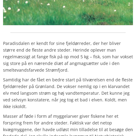
Paradisdalen er kendt for sine fjeldørreder, der her bliver
større end de fleste andre steder. Herinde oplever man
regelmæssigt at fange fisk på op mod 5 kg – fisk, som har vokset
sig store på en nærende diæt af angmagsætter ude i den
smeltevandsfarvede Strømfjord.
Samtidig har de fået en bedre start på tilværelsen end de fleste
fjeldørreder på Grønland. De vokser nemlig op i en klarvandet
elv med langsom strøm og høj vandtemperatur. Det kunne jeg
ved selvsyn konstatere, når jeg tog et bad i elven. Koldt, men
ikke iskoldt.
Masser af føde i form af myggelarver giver fiskene her et
forspring frem for andre steder. Faktisk var det netop
kvægmyggene, der havde udløst min tilladelse til at besøge den