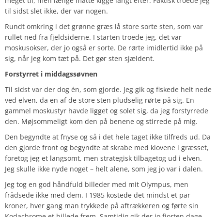
meget til, men længe måtte kigge langt efter. Faktisk troede jeg
til sidst slet ikke, der var nogen.
Rundt omkring i det grønne græs lå store sorte sten, som var
rullet ned fra fjeldsiderne. I starten troede jeg, det var
moskusokser, der jo også er sorte. De rørte imidlertid ikke på
sig, når jeg kom tæt på. Det gør sten sjældent.
Forstyrret i middagssøvnen
Til sidst var der dog én, som gjorde. Jeg gik og fiskede helt nede
ved elven, da en af de store sten pludselig rørte på sig. En
gammel moskustyr havde ligget og solet sig, da jeg forstyrrede
den. Møjsommeligt kom den på benene og stirrede på mig.
Den begyndte at fnyse og så i det hele taget ikke tilfreds ud. Da
den gjorde front og begyndte at skrabe med klovene i græsset,
foretog jeg et langsomt, men strategisk tilbagetog ud i elven.
Jeg skulle ikke nyde noget – helt alene, som jeg jo var i dalen.
Jeg tog en god håndfuld billeder med mit Olympus, men
frådsede ikke med dem. I 1985 kostede det mindst et par
kroner, hver gang man trykkede på aftrækkeren og førte sin
Kodachrome et billede frem. Samtidig gik der jo fjorten dage