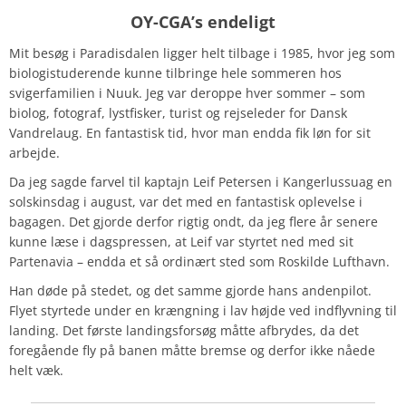
OY-CGA’s endeligt
Mit besøg i Paradisdalen ligger helt tilbage i 1985, hvor jeg som
biologistuderende kunne tilbringe hele sommeren hos
svigerfamilien i Nuuk. Jeg var deroppe hver sommer – som
biolog, fotograf, lystfisker, turist og rejseleder for Dansk
Vandrelaug. En fantastisk tid, hvor man endda fik løn for sit
arbejde.
Da jeg sagde farvel til kaptajn Leif Petersen i Kangerlussuag en
solskinsdag i august, var det med en fantastisk oplevelse i
bagagen. Det gjorde derfor rigtig ondt, da jeg flere år senere
kunne læse i dagspressen, at Leif var styrtet ned med sit
Partenavia – endda et så ordinært sted som Roskilde Lufthavn.
Han døde på stedet, og det samme gjorde hans andenpilot.
Flyet styrtede under en krængning i lav højde ved indflyvning til
landing. Det første landingsforsøg måtte afbrydes, da det
foregående fly på banen måtte bremse og derfor ikke nåede
helt væk.