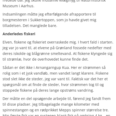
fredede dal. Jeg skulle indsamle kvægmyg til Naturhistorisk
Museum i Aarhus.
Indsamlingen måtte jeg efterfølgende afrapportere til
borgmesteren i Sukkertoppen, som jo havde givet mig
tilladelsen. Det manglede bare.
Anderledes fiskeri
Elven, fiskene og fiskeriet overraskede mig. I hvert fald i starten.
Jeg var jo vant til, at elvene på Grønland fossede nedefter med
deres iskolde og blågrønne smeltevand. At fiskene klyngede sig
til strømlæ, hvor de overhovedet kunne finde det.
Sådan er det ikke i Arnangarngup Kua. Her er strømmen så
rolig som i et jysk vandløb, men vandet langt klarere. Fiskene
stod slet ikke de steder, jeg var vant til. Faktisk var det her et
spørgsmål om at finde de steder, hvor strømmen tog til og
stoppede fiskene på deres lange opstrøms vandring.
Der måtte en del opsøgende arbejde til, førend jeg fandt frem
til disse pladser. Jeg tilbagelagde mange kilometer med
spinnestangen og en rødprikket Mepps spinner størrelse tre.
Min første fisk var en nystegen blank fisk på omkring 4 kg – en