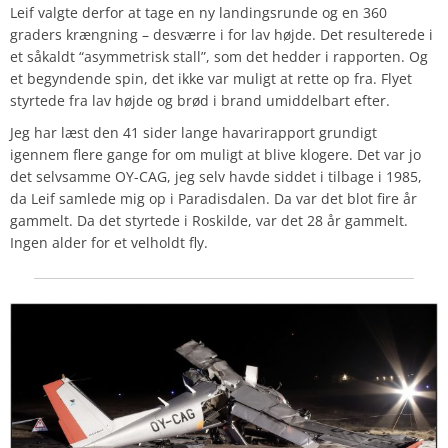
Leif valgte derfor at tage en ny landingsrunde og en 360
graders krængning – desværre i for lav højde. Det resulterede i
et såkaldt “asymmetrisk stall”, som det hedder i rapporten. Og
et begyndende spin, det ikke var muligt at rette op fra. Flyet
styrtede fra lav højde og brød i brand umiddelbart efter.
Jeg har læst den 41 sider lange havarirapport grundigt
igennem flere gange for om muligt at blive klogere. Det var jo
det selvsamme OY-CAG, jeg selv havde siddet i tilbage i 1985,
da Leif samlede mig op i Paradisdalen. Da var det blot fire år
gammelt. Da det styrtede i Roskilde, var det 28 år gammelt.
Ingen alder for et velholdt fly.