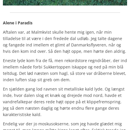
Alene i Paradis
Aftalen var, at Malmkvist skulle hente mig igen, når min
tilladelse til at være i den fredede dal udløb. Jeg talte dagene
og fangede ind imellem et glimt af Danmarksflyveren, når og
hvis den kom ind over. Så den højt oppe, men hørte den aldrig.
Eneste lyde kom fra de få, men rekordstore regndråber, der ind
imellem nåede forbi Sukkertoppen Iskappe og ned på min blå
teltdug. Det lød næsten som hagl, så store var dråberne blevet,
inden luften slap sit greb om dem.
En sjælden gang lod ravnen sit metalliske kald lyde. Og længst
inde, hvor dalen slog et knæk og drejede mod nord, havde et
vandrefalkepar deres rede højt oppe på et klippefremspring.
Jeg så dem næsten daglig og hørte endnu flere gange deres
karakteristiske kald.
Endelig var der jo moskusokserne, som jeg havde glædet mig