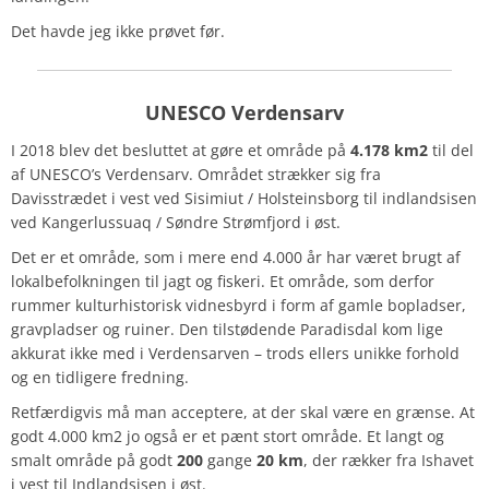
Det havde jeg ikke prøvet før.
UNESCO Verdensarv
I 2018 blev det besluttet at gøre et område på
4.178 km2
til del
af UNESCO’s Verdensarv. Området strækker sig fra
Davisstrædet i vest ved Sisimiut / Holsteinsborg til indlandsisen
ved Kangerlussuaq / Søndre Strømfjord i øst.
Det er et område, som i mere end 4.000 år har været brugt af
lokalbefolkningen til jagt og fiskeri. Et område, som derfor
rummer kulturhistorisk vidnesbyrd i form af gamle bopladser,
gravpladser og ruiner. Den tilstødende Paradisdal kom lige
akkurat ikke med i Verdensarven – trods ellers unikke forhold
og en tidligere fredning.
Retfærdigvis må man acceptere, at der skal være en grænse. At
godt 4.000 km2 jo også er et pænt stort område. Et langt og
smalt område på godt
200
gange
20 km
, der rækker fra Ishavet
i vest til Indlandsisen i øst.