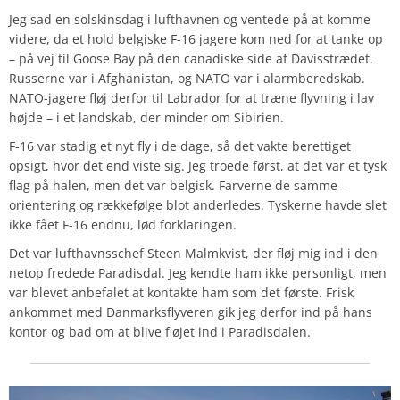
Jeg sad en solskinsdag i lufthavnen og ventede på at komme
videre, da et hold belgiske F-16 jagere kom ned for at tanke op
– på vej til Goose Bay på den canadiske side af Davisstrædet.
Russerne var i Afghanistan, og NATO var i alarmberedskab.
NATO-jagere fløj derfor til Labrador for at træne flyvning i lav
højde – i et landskab, der minder om Sibirien.
F-16 var stadig et nyt fly i de dage, så det vakte berettiget
opsigt, hvor det end viste sig. Jeg troede først, at det var et tysk
flag på halen, men det var belgisk. Farverne de samme –
orientering og rækkefølge blot anderledes. Tyskerne havde slet
ikke fået F-16 endnu, lød forklaringen.
Det var lufthavnsschef Steen Malmkvist, der fløj mig ind i den
netop fredede Paradisdal. Jeg kendte ham ikke personligt, men
var blevet anbefalet at kontakte ham som det første. Frisk
ankommet med Danmarksflyveren gik jeg derfor ind på hans
kontor og bad om at blive fløjet ind i Paradisdalen.