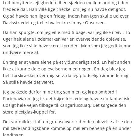
Leif benyttede lejligheden til en sjælden mellemlanding i den
fredede dal. Han ville lige checke, om jeg nu havde det godt.
Og så havde han lige en fridag, inden han igen skulle ud over
Davisstrædet og tælle hvaler fra sin nye Observer.
Da han spurgte, om jeg ville med tilbage, var jeg ikke i tvivl. To
uger helt alene i ødemarken var en overvældende oplevelse,
som jeg ikke ville have været foruden. Men som jeg godt kunne
undvære mere af.
Én ting er at være alene på et vidunderligt sted. En helt anden
ikke at kunne dele oplevelserne med nogen. En dag blev jeg
helt forskrækket over mig selv, da jeg pludselig rømmede mig.
Så stille havde det været.
Jeg pakkede derfor mine ting sammen og krøb ombord i
Partenavia’en. Jeg fik det højre forsæde og havde en fantastisk
udsigt hele vejen tilbage til Kangarlussuaq. Det sørgede den
store plexiglas-kuppel for.
Det var mildest talt en grænseoversridende oplevelse at se den
militære landingsbane komme op mellem benene på én under
landingen.