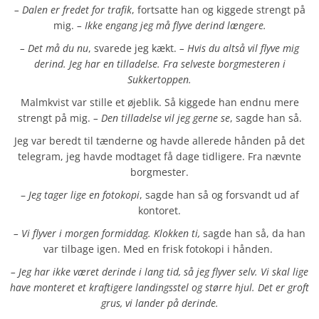
– Dalen er fredet for trafik
, fortsatte han og kiggede strengt på
mig.
– Ikke engang jeg må flyve derind længere.
– Det må du nu
, svarede jeg kækt.
– Hvis du altså vil flyve mig
derind. Jeg har en tilladelse. Fra selveste borgmesteren i
Sukkertoppen.
Malmkvist var stille et øjeblik. Så kiggede han endnu mere
strengt på mig.
– Den tilladelse vil jeg gerne se
, sagde han så.
Jeg var beredt til tænderne og havde allerede hånden på det
telegram, jeg havde modtaget få dage tidligere. Fra nævnte
borgmester.
–
Jeg tager lige en fotokopi
, sagde han så og forsvandt ud af
kontoret.
– Vi flyver i morgen formiddag. Klokken ti,
sagde han så, da han
var tilbage igen. Med en frisk fotokopi i hånden.
– Jeg har ikke været derinde i lang tid, så jeg flyver selv. Vi skal lige
have monteret et kraftigere landingsstel og større hjul. Det er groft
grus, vi lander på derinde.