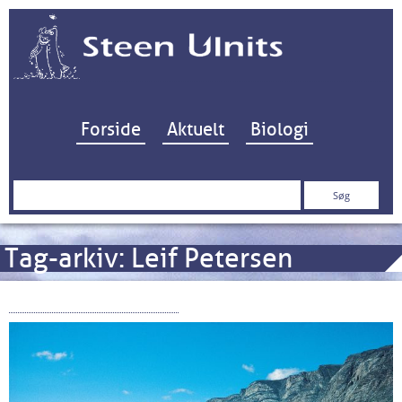
Hop til indhold
Forside
Aktuelt
Biologi
Søg
efter:
Tag-arkiv:
Leif Petersen
OY-CAG’s sidste togt