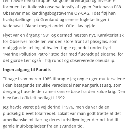
Leif havde netop droppet sit gode direktørjob og investeret
formuen i et italiensk observationsfly af typen Partenavia P68
Observer med kendingsbogstaverne OY-CAG. I det fløj han
hvaloptællinger på Grønland og senere fugletællinger i
Vadehavet. Blandt meget andet. Ofte i lav højde.
Flyet var en årgang 1981 og dermed næsten nyt. Karakteristisk
for Observer modellen var den store front af plexiglas, som
muliggjorde tælling af hvaler, fugle og andet under flyet.
“Marine Pollution Patrol” stod der med fluorødt på siderne, for
det gjorde Leif også – fløj rundt og observerede olieudslip.
Ingen adgang til Paradis
Tilbage i sommeren 1985 tilbragte jeg nogle uger muttersalene
i den betagende smukke Paradisdal nær Kangerlussuaq, som
dengang husede den amerikanske base fra den kolde krig. Den
blev først officielt nedlagt i 1992.
Jeg havde været på vej derind i 1976, men da var dalen
pludselig blevet totalfredet. Lokalt var man godt trætte af det
amerikanske militær og deres turistflyvninger derind. Ind til
gamle inuit-bopladser fra en svunden tid.