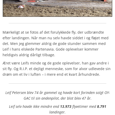
Mærkeligt at se fotos af det forulykkede fly, der udbrændte
efter landingen. Når man nu selv havde siddet i og fløjet med
det. Men jeg glemmer aldrig de gode stunder sammen med
Leif i hans elskede Partenavia. Gode oplevelser kommer
heldigvis aldrig dårligt tilbage.
Æret være Leifs minde og de gode oplevelser, han gav andre i
sit fly. Og R.I.P. et dejligt menneske, som for alvor udlevede sin
drøm om et liv i luften – i mere end et kvart århundrede.
Leif Petersen blev 74 år gammel og havde kort forinden solgt OY-
GAC til sin andenpilot, der blot blev 47 år.
Leif selv havde ikke mindre end
13.973
flyvetimer med
8.791
landinger.