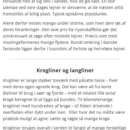
forsvandt helt af sig selv i vandet, hvis de gik tabt. En stor
ulempe ved vore dages tejner er desværre, at de næsten altid
fremstilles af billig plast. Typisk opskårne plastdunke.
Alene derfor mistes mange under storme, som river dem løs af
deres forankringer. Den lave pris for nyanskaffelse gør det
uinteressant at søge efter mistede tejner. Præcis som med
muslingefarmenes mange flydere. Rundt omkring i danske
farvande ligger derfor i tusindvis af forliste og herreløse tejner.
Krogliner og langliner
Krogliner
er lange stykker tovværk med påsatte tavse – hver
med deres egen agnede krog. Det kan være alt fra korte
åleliner til brug i søer og fjorde – med et relativt lille antal
kroge beregnet til at ligge på bunden. Til kilometerlange
krogliner med hundredvis af kroge – til fiskeri drivende i
overfladen eller dybt under isen. Eller hvor det nu måtte være
praktisk muligt at agne, sætte og røgte så mange kroge.
Krogliner bruges overalt i verden til fangst af mange forskellige