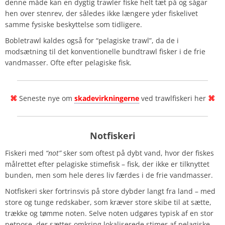
denne måde kan en dygtig trawler fiske helt tæt på og sågar
hen over stenrev, der således ikke længere yder fiskelivet
samme fysiske beskyttelse som tidligere.
Bobletrawl kaldes også for “pelagiske trawl”, da de i
modsætning til det konventionelle bundtrawl fisker i de frie
vandmasser. Ofte efter pelagiske fisk.
⌘
Seneste nye om
skadevirkningerne
ved trawlfiskeri her
⌘
Notfiskeri
Fiskeri med
“not”
sker som oftest på dybt vand, hvor der fiskes
målrettet efter pelagiske stimefisk – fisk, der ikke er tilknyttet
bunden, men som hele deres liv færdes i de frie vandmasser.
Notfiskeri sker fortrinsvis på store dybder langt fra land – med
store og tunge redskaber, som kræver store skibe til at sætte,
trække og tømme noten. Selve noten udgøres typisk af en stor
netpose, der sættes omkring lokaliserede stimer af pelagiske