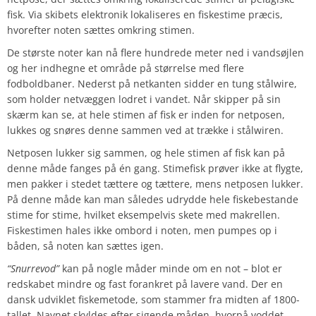
fisk. Via skibets elektronik lokaliseres en fiskestime præcis,
hvorefter noten sættes omkring stimen.
De største noter kan nå flere hundrede meter ned i vandsøjlen
og her indhegne et område på størrelse med flere
fodboldbaner. Nederst på netkanten sidder en tung stålwire,
som holder netvæggen lodret i vandet. Når skipper på sin
skærm kan se, at hele stimen af fisk er inden for netposen,
lukkes og snøres denne sammen ved at trække i stålwiren.
Netposen lukker sig sammen, og hele stimen af fisk kan på
denne måde fanges på én gang. Stimefisk prøver ikke at flygte,
men pakker i stedet tættere og tættere, mens netposen lukker.
På denne måde kan man således udrydde hele fiskebestande
stime for stime, hvilket eksempelvis skete med makrellen.
Fiskestimen hales ikke ombord i noten, men pumpes op i
båden, så noten kan sættes igen.
“Snurrevod”
kan på nogle måder minde om en not – blot er
redskabet mindre og fast forankret på lavere vand. Der en
dansk udviklet fiskemetode, som stammer fra midten af 1800-
tallet. Navnet skyldes efter sigende måden, hvorpå voddet