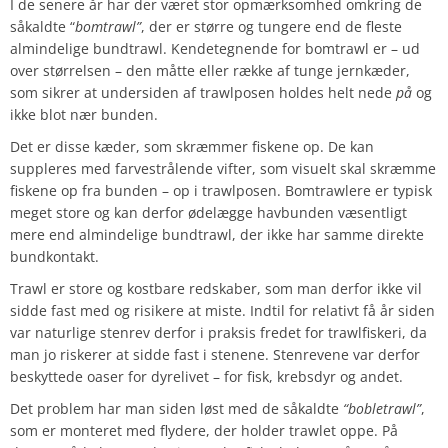
I de senere år har der været stor opmærksomhed omkring de
såkaldte “
bomtrawl”
, der er større og tungere end de fleste
almindelige bundtrawl. Kendetegnende for bomtrawl er – ud
over størrelsen – den måtte eller række af tunge jernkæder,
som sikrer at undersiden af trawlposen holdes helt nede
på
og
ikke blot nær bunden.
Det er disse kæder, som skræmmer fiskene op. De kan
suppleres med farvestrålende vifter, som visuelt skal skræmme
fiskene op fra bunden – op i trawlposen. Bomtrawlere er typisk
meget store og kan derfor ødelægge havbunden væsentligt
mere end almindelige bundtrawl, der ikke har samme direkte
bundkontakt.
Trawl er store og kostbare redskaber, som man derfor ikke vil
sidde fast med og risikere at miste. Indtil for relativt få år siden
var naturlige stenrev derfor i praksis fredet for trawlfiskeri, da
man jo riskerer at sidde fast i stenene. Stenrevene var derfor
beskyttede oaser for dyrelivet – for fisk, krebsdyr og andet.
Det problem har man siden løst med de såkaldte
“bobletrawl”
,
som er monteret med flydere, der holder trawlet oppe. På