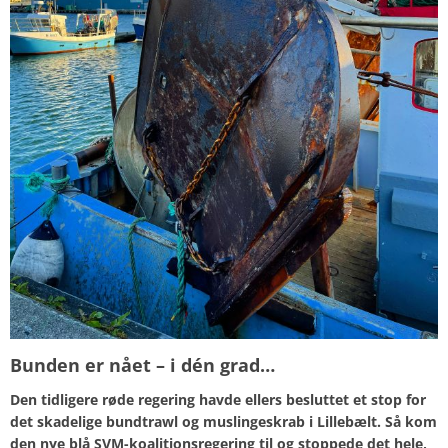
Bunden er nået – i dén grad…
Den tidligere røde regering havde ellers besluttet et stop for
det skadelige bundtrawl og muslingeskrab i Lillebælt. Så kom
den nye blå SVM-koalitionsregering til og stoppede det hele,