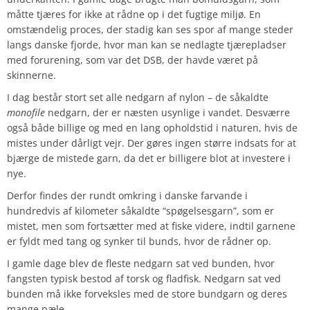
måtte tjæres for ikke at rådne op i det fugtige miljø. En
omstændelig proces, der stadig kan ses spor af mange steder
langs danske fjorde, hvor man kan se nedlagte tjærepladser
med forurening, som var det DSB, der havde været på
skinnerne.
I dag består stort set alle nedgarn af nylon – de såkaldte
monofile
nedgarn, der er næsten usynlige i vandet. Desværre
også både billige og med en lang opholdstid i naturen, hvis de
mistes under dårligt vejr. Der gøres ingen større indsats for at
bjærge de mistede garn, da det er billigere blot at investere i
nye.
Derfor findes der rundt omkring i danske farvande i
hundredvis af kilometer såkaldte “spøgelsesgarn”, som er
mistet, men som fortsætter med at fiske videre, indtil garnene
er fyldt med tang og synker til bunds, hvor de rådner op.
I gamle dage blev de fleste nedgarn sat ved bunden, hvor
fangsten typisk bestod af torsk og fladfisk. Nedgarn sat ved
bunden må ikke forveksles med de store bundgarn og deres
mange pæle.