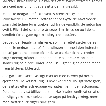
karakteristiske flydere. Da kan det være svært at tømme garnet
og noget nær umuligt at afsætte de mange sild.
Monofile nedgarn må ikke sættes nærmere kysten end de
lovbefalede 100 meter. Dette for at beskytte de havørreder,
som i det tidlige forår trækker ud fra de vandløb, de netop har
gydt i. Eller i det sene efterår søger hen imod og op i de samme
vandløb for at gyde og sikre slægtens beståen.
Det ved de illegale garnfiskene, som målrettet sætter deres
monofile nedgarn tæt på åmundingerne – med den inderste
del af garnet helt oppe på land. De trækkende havørreder
søger nemlig målrettet mod det lette og ferske vand, som
samler sig helt inde under land. De lugter sig på denne måde
frem til deres fødested.
Alle garn skal være tydeligt mærket med navnet på deres
ejermand. Hvilket naturligvis ikke sker med ulovligt satte garn,
der sættes efter solnedgang og røgtes igen inden solopgang.
De er samtidig så billige, at man ikke frygter konfiskation af de
ulovlige garn – kun selv at blive taget på fersk gerning, mens
man sætter eller røgter sine garn.