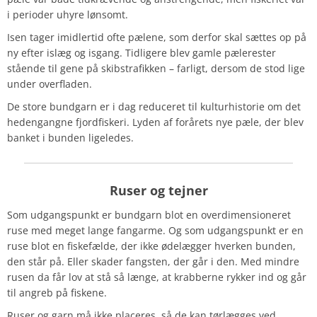
i perioder uhyre lønsomt.
Isen tager imidlertid ofte pælene, som derfor skal sættes op på
ny efter islæg og isgang. Tidligere blev gamle pælerester
stående til gene på skibstrafikken – farligt, dersom de stod lige
under overfladen.
De store bundgarn er i dag reduceret til kulturhistorie om det
hedengangne fjordfiskeri. Lyden af forårets nye pæle, der blev
banket i bunden ligeledes.
Ruser og tejner
Som udgangspunkt er bundgarn blot en overdimensioneret
ruse med meget lange fangarme. Og som udgangspunkt er en
ruse blot en fiskefælde, der ikke ødelægger hverken bunden,
den står på. Eller skader fangsten, der går i den. Med mindre
rusen da får lov at stå så længe, at krabberne rykker ind og går
til angreb på fiskene.
Ruser og garn må ikke placeres, så de kan tørlægges ved