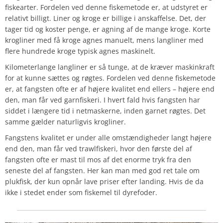
fiskearter. Fordelen ved denne fiskemetode er, at udstyret er
relativt billigt. Liner og kroge er billige i anskaffelse. Det, der
tager tid og koster penge, er agning af de mange kroge. Korte
krogliner med få kroge agnes manuelt, mens langliner med
flere hundrede kroge typisk agnes maskinelt.
Kilometerlange langliner er så tunge, at de kræver maskinkraft
for at kunne sættes og røgtes. Fordelen ved denne fiskemetode
er, at fangsten ofte er af højere kvalitet end ellers – højere end
den, man får ved garnfiskeri. I hvert fald hvis fangsten har
siddet i længere tid i netmaskerne, inden garnet røgtes. Det
samme gælder naturligvis krogliner.
Fangstens kvalitet er under alle omstændigheder langt højere
end den, man får ved trawlfiskeri, hvor den første del af
fangsten ofte er mast til mos af det enorme tryk fra den
seneste del af fangsten. Her kan man med god ret tale om
plukfisk, der kun opnår lave priser efter landing. Hvis de da
ikke i stedet ender som fiskemel til dyrefoder.