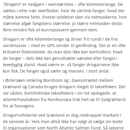
“Drivgarn”
er nedgarn i overstørrelse – ofte kilometerlange. De
sættes i eller nær overfladen, hvor de ukritisk fanger, hvad der
måtte komme forbi. Eneste selektion sker via netmaskerne, hvis
størrelse afgør fangstens størrelse. Jo større netmasker desto
flere mindre fisk vil kunnepassere igennem dem.
Drivgarn er ofte kilometerlange og driver frit rundt i de frie
vandmasser – med en GPS-sender til genfinding. Det er en ofte
kritiseret fiskemetode, da man dels ikke kan kontrollere, hvad
de fanger – dels ikke kan genudsætte uønsket eller fangst i
levedygtig stand. Hvad værre er, så fanger drivgarnene ikke
kun fisk. De fanger også sæler og marsvin. I stort antal.
I Østersøen omkring Bornholm og i Davisstrædet mellem
Grønland og Canada bruges drivgarn meget til laksefiskeri. Det
var sådan, bornholmske laksefiskere i sin tid opdagede, at
atlanterhavslaksen fra Nordeuropa trak helt op til Sydgrønland
for at fouragere.
Drivgarnsfiskeriet ved Grønland er dog nedtrappet markant i
de seneste år. Hvis man altså ikke har valgt at sælge sin kvote
til organisationer som North Atlantic Salmon Fund. Så laksene