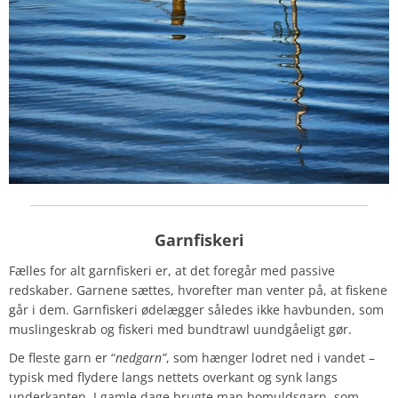
Garnfiskeri
Fælles for alt garnfiskeri er, at det foregår med passive
redskaber. Garnene sættes, hvorefter man venter på, at fiskene
går i dem. Garnfiskeri ødelægger således ikke havbunden, som
muslingeskrab og fiskeri med bundtrawl uundgåeligt gør.
De fleste garn er “
nedgarn”
, som hænger lodret ned i vandet –
typisk med flydere langs nettets overkant og synk langs
underkanten. I gamle dage brugte man bomuldsgarn, som