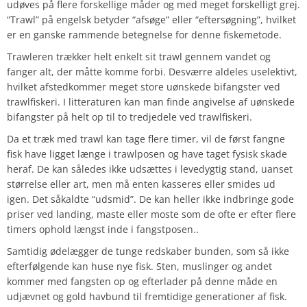
udøves på flere forskellige måder og med meget forskelligt grej.
“Trawl” på engelsk betyder “afsøge” eller “eftersøgning”, hvilket
er en ganske rammende betegnelse for denne fiskemetode.
Trawleren trækker helt enkelt sit trawl gennem vandet og
fanger alt, der måtte komme forbi. Desværre aldeles uselektivt,
hvilket afstedkommer meget store uønskede bifangster ved
trawlfiskeri. I litteraturen kan man finde angivelse af uønskede
bifangster på helt op til to tredjedele ved trawlfiskeri.
Da et træk med trawl kan tage flere timer, vil de først fangne
fisk have ligget længe i trawlposen og have taget fysisk skade
heraf. De kan således ikke udsættes i levedygtig stand, uanset
størrelse eller art, men må enten kasseres eller smides ud
igen. Det såkaldte “udsmid”. De kan heller ikke indbringe gode
priser ved landing, maste eller moste som de ofte er efter flere
timers ophold længst inde i fangstposen..
Samtidig ødelægger de tunge redskaber bunden, som så ikke
efterfølgende kan huse nye fisk. Sten, muslinger og andet
kommer med fangsten op og efterlader på denne måde en
udjævnet og gold havbund til fremtidige generationer af fisk.