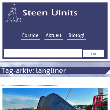
Hop til indhold
Forside
Aktuelt
Biologi
Søg
efter:
Tag-arkiv:
langliner
Bundgarn og bundskrab