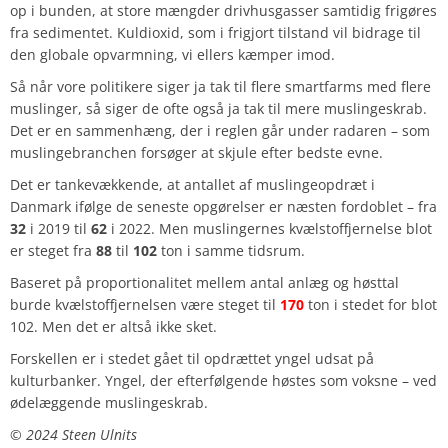
op i bunden, at store mængder drivhusgasser samtidig frigøres
fra sedimentet. Kuldioxid, som i frigjort tilstand vil bidrage til
den globale opvarmning, vi ellers kæmper imod.
Så når vore politikere siger ja tak til flere smartfarms med flere
muslinger, så siger de ofte også ja tak til mere muslingeskrab.
Det er en sammenhæng, der i reglen går under radaren – som
muslingebranchen forsøger at skjule efter bedste evne.
Det er tankevækkende, at antallet af muslingeopdræt i
Danmark ifølge de seneste opgørelser er næsten fordoblet – fra
32
i 2019 til
62
i 2022. Men muslingernes kvælstoffjernelse blot
er steget fra
88
til
102
ton i samme tidsrum.
Baseret på proportionalitet mellem antal anlæg og høsttal
burde kvælstoffjernelsen være steget til
170
ton i stedet for blot
102. Men det er altså ikke sket.
Forskellen er i stedet gået til opdrættet yngel udsat på
kulturbanker. Yngel, der efterfølgende høstes som voksne – ved
ødelæggende muslingeskrab.
©️ 2024 Steen Ulnits