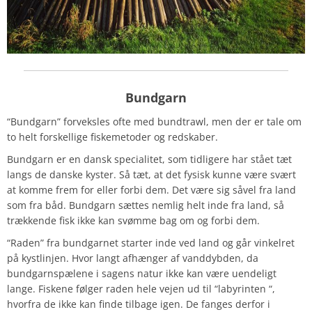
Bundgarn
“Bundgarn” forveksles ofte med bundtrawl, men der er tale om
to helt forskellige fiskemetoder og redskaber.
Bundgarn er en dansk specialitet, som tidligere har stået tæt
langs de danske kyster. Så tæt, at det fysisk kunne være svært
at komme frem for eller forbi dem. Det være sig såvel fra land
som fra båd. Bundgarn sættes nemlig helt inde fra land, så
trækkende fisk ikke kan svømme bag om og forbi dem.
“Raden” fra bundgarnet starter inde ved land og går vinkelret
på kystlinjen. Hvor langt afhænger af vanddybden, da
bundgarnspælene i sagens natur ikke kan være uendeligt
lange. Fiskene følger raden hele vejen ud til “labyrinten “,
hvorfra de ikke kan finde tilbage igen. De fanges derfor i