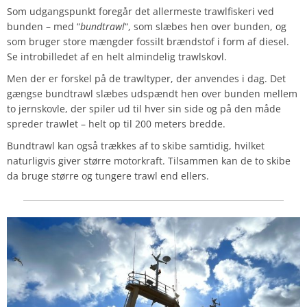
Som udgangspunkt foregår det allermeste trawlfiskeri ved
bunden – med “
bundtrawl
“, som slæbes hen over bunden, og
som bruger store mængder fossilt brændstof i form af diesel.
Se introbilledet af en helt almindelig trawlskovl.
Men der er forskel på de trawltyper, der anvendes i dag. Det
gængse bundtrawl slæbes udspændt hen over bunden mellem
to jernskovle, der spiler ud til hver sin side og på den måde
spreder trawlet – helt op til 200 meters bredde.
Bundtrawl kan også trækkes af to skibe samtidig, hvilket
naturligvis giver større motorkraft. Tilsammen kan de to skibe
da bruge større og tungere trawl end ellers.