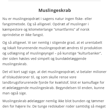
Muslingeskrab
Nu er muslingeopdræt i sagens natur ingen fiske- eller
fangstmetode. Og så alligevel. Opdræt af muslinger i
kæmpestore og kilometerlange “smartfarms” af norsk
oprindelse er ikke fangst.
Og så alligevel. Vi ser nemlig i stigende grad, at et urentabelt
og lokalt forurenende muslingeopdræt ændres til produktion
og udlægning af muslingeyngel – på kunstige “kulturbanker”,
der siden høstes ved simpelt og bundødelæggende
muslingeskrab.
Det vil kort sagt sige, at det muslingeopdræt, vi betaler milioner
af tilskudskroner til, og som skulle rense vore
landbrugsforurenede fjorde for kvælstof, blot er kamuflage for
et ødelæggende muslingeskrab. Begyndelsen til enden, kunne
man også sige.
Muslingeskrab ødelægger nemlig ikke blot bunden og tømmer
den for højere liv. De tunge redskaber roder samtidig så meget