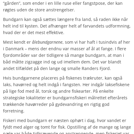
“gården”, som ender i en lille ruse eller fangstpose, der kan
røgtes uden de store anstrengelser.
Bundgarn kan også sættes længere fra land, så raden ikke når
helt ind til kysten. Det afhænger helt af farvandets udformning,
hvad der er det mest effektive.
Mest kendt er
ålebundgarnene
, som vi har haft i tusindvis af her
i Danmark – mens der endnu var masser af ål at fange. I flere
fjordområder var der tidligere så mange bundgarn, at man i
båd måtte zigzagge ind og ud imellem dem. Det var blandt
andet tilfældet på den lange og smalle Randers Fjord.
Hvis bundgarnene placeres på fiskenes trækruter, kan også
laks, havørred og helt indgå i fangsten. Her indgår laksefiskene
på lige fod med ål, torsk og andre fiskearter. På enkelte
strategiske lokaliteter er bundgarnsfiskeri målrettet efterårets
trækkende havørreder på gydevandring en rigtig god
forretning.
Fiskeri med bundgarn er næsten ophørt i dag, hvor vandet er
fyldt med alger og tomt for fisk. Opstilling af de mange og lange
pæle var både tidkrævende og anstrengende, men fiskeriet var