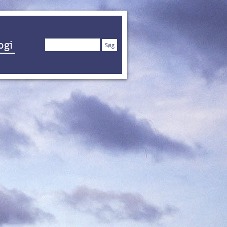
Søg
ogi
efter: