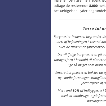
målene i Den Grønne Trepart. Bo
udtage de resterende
8.000
hekta
beskæftigelsen, lyder begrundel
Tørre tal o
Borgmester Pedersen begrunder det
20%
af befolkningen i Thisted K
eller de tilhørende følgeerhverv.
Det vil ifølge borgmesteren gå ud
udtages jord i henhold til planern
lige så meget som hidtil 
Venstre-borgmesteren bakkes op af
og Landboforeningen Midtjyllan
jordbrugere af d
Mere end
80%
af indbyggerne i 
med, at landbruget også frem
næringssalte