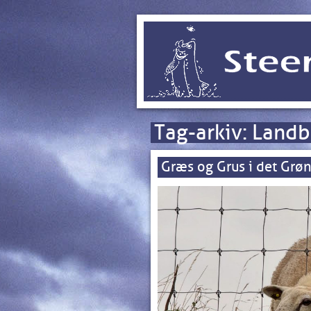
Tag-arkiv:
Landb
Græs og Grus i det Grø