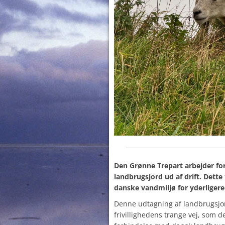
Den Grønne Trepart arbejder for
landbrugsjord ud af drift. Dette
danske vandmiljø for yderligere
Denne udtagning af landbrugsjor
frivillighedens trange vej, som 