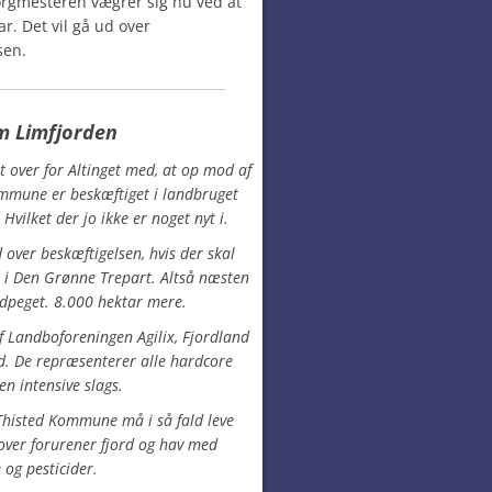
rgmesteren vægrer sig nu ved at
r. Det vil gå ud over
sen.
m Limfjorden
 over for Altinget med, at op mod af
ommune er beskæftiget i landbruget
 Hvilket der jo ikke er noget nyt i.
 over beskæftigelsen, hvis der skal
e i Den Grønne Trepart. Altså næsten
udpeget. 8.000 hektar mere.
 Landboforeningen Agilix, Fjordland
d. De repræsenterer alle hardcore
en intensive slags.
Thisted Kommune må i så fald leve
over forurener fjord og hav med
 og pesticider.