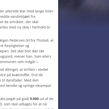
ter allerede klar med lange lister
l redde vandmiljøet fra
t de områder, der skal
antes med ny skov i henhold til
rgen Pedersen (V) fra Thisted, at
e forpligtelser og
part. Det skal blot
ikke
ske
rugsjord, mener han. Som ellers
kommunen selv indgår i.
 Altinget, at driften i stedet
dre på kvælstoffet. End de
s til dyrefoder. Med den
st kendte og synlige eksempel
dato peget på godt
9.000
ud af de
, som skal udtages for at nå