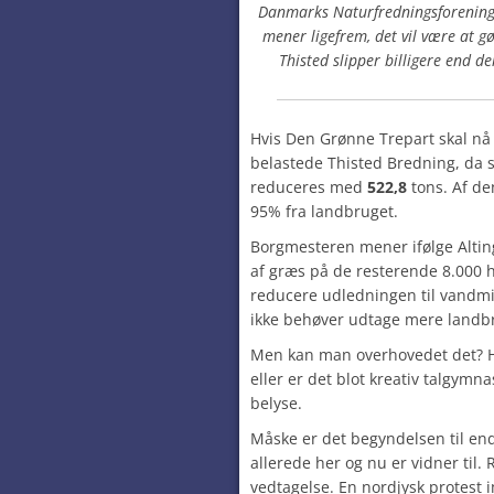
Danmarks Naturfredningsforening
mener ligefrem, det vil være at 
Thisted slipper billigere end d
Hvis Den Grønne Trepart skal nå 
belastede Thisted Bredning, da s
reduceres med
522,8
tons. Af d
95% fra landbruget.
Borgmesteren mener ifølge Alting
af græs på de resterende 8.000 h
reducere udledningen til vandmilj
ikke behøver udtage mere landb
Men kan man overhovedet det? Ho
eller er det blot kreativ talgymna
belyse.
Måske er det begyndelsen til en
allerede her og nu er vidner til. 
vedtagelse. En nordjysk protest 