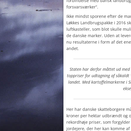
forbindelse med dansk landbrug.
forsvarsværker”.
Ikke mindst sporene efter de m
Løkkes Landbrugspakke i 2016 s
luftkasteller, som blot skulle mu
de danske marker. Uden at levere
nu resultaterne i form af det ene
andet.
Staten har derfor måttet ud med 
toppriser for udtagning af såkaldt
landet. Med kartoffelmarkerne i 
eks
Her har danske skatteborgere må
kroner per hektar udbrændt og o
rekordhøje priser, som forgylde
jordejere, der her kan komme af 