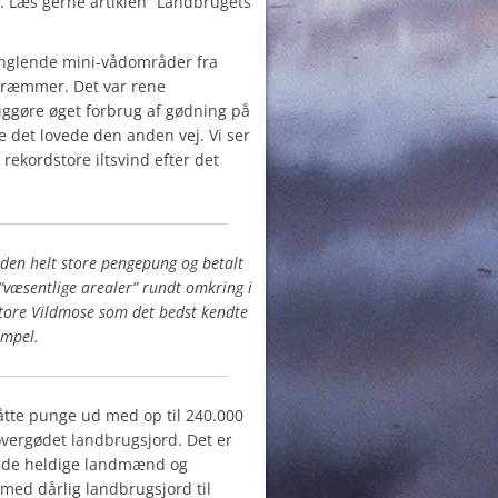
 Læs gerne artiklen “Landbrugets
anglende mini-vådområder fra
kræmmer. Det var rene
liggøre øget forbrug af gødning på
 det lovede den anden vej. Vi ser
 rekordstore iltsvind efter det
den helt store pengepung og betalt
 “væsentlige arealer” rundt omkring i
Store Vildmose som det bedst kendte
empel.
tte punge ud med op til 240.000
vergødet landbrugsjord. Det er
r de heldige landmænd og
med dårlig landbrugsjord til