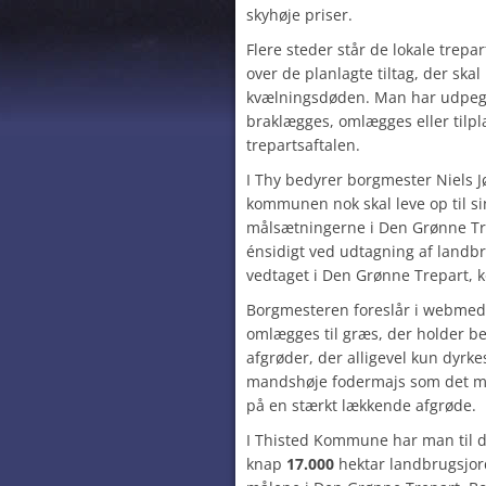
skyhøje priser.
Flere steder står de lokale trepar
over de planlagte tiltag, der ska
kvælningsdøden. Man har udpege
braklægges, omlægges eller tilpl
trepartsaftalen.
I Thy bedyrer borgmester Niels Jø
kommunen nok skal leve op til sin
målsætningerne i Den Grønne Tre
énsidigt ved udtagning af landb
vedtaget i Den Grønne Trepart, 
Borgmesteren foreslår i webmediet
omlægges til græs, der holder be
afgrøder, der alligevel kun dyrke
mandshøje fodermajs som det me
på en stærkt lækkende afgrøde.
I Thisted Kommune har man til 
knap
17.000
hektar landbrugsjord