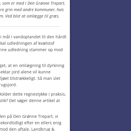
, som er med i Den Grønne Trepart,
gøre grin med andre kommuner, hvis
em. Ved blot at omlægge til græs.
i mål i vandoplandet til den hårdt
kal udledningen af kvælstof
enne udledning stammer op mod
et, at en omlægning til dyrkning
ektar jord alene vil kunne
øet tilstrækkeligt. Så man slet
rugsjord.
lder dette regnestykke i praksis,
stik? Det søger denne artikel at
den på Den Grønne Trepart, vi
Rekordtidligt efter en ellers enig
imod den aftale, Landbrug &