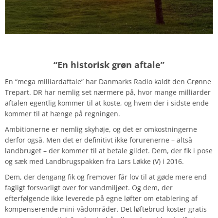
“En historisk grøn aftale”
En “mega milliardaftale” har Danmarks Radio kaldt den Grønne
Trepart. DR har nemlig set nærmere på, hvor mange milliarder
aftalen egentlig kommer til at koste, og hvem der i sidste ende
kommer til at hænge på regningen.
Ambitionerne er nemlig skyhøje, og det er omkostningerne
derfor også.
Men det er definitivt ikke forurenerne – altså
landbruget – der kommer til at betale gildet. Dem, der fik i pose
og sæk med Landbrugspakken fra Lars Løkke (V) i 2016.
Dem, der dengang fik og fremover får lov til at gøde mere end
fagligt forsvarligt over for vandmiljøet. Og dem, der
efterfølgende ikke leverede på egne løfter om etablering af
kompenserende mini-vådområder. Det løftebrud koster gratis