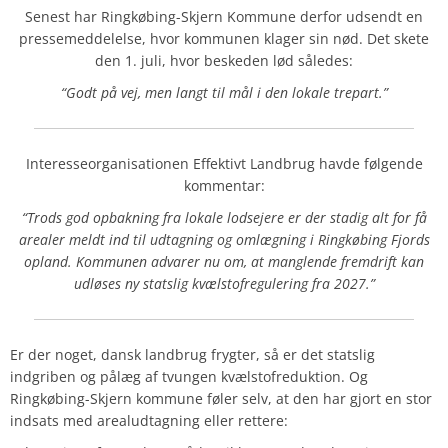
Senest har Ringkøbing-Skjern Kommune derfor udsendt en
pressemeddelelse, hvor kommunen klager sin nød. Det skete
den 1. juli, hvor beskeden lød således:
“Godt på vej, men langt til mål i den lokale trepart.”
Interesseorganisationen Effektivt Landbrug havde følgende
kommentar:
“Trods god opbakning fra lokale lodsejere er der stadig alt for få
arealer meldt ind til udtagning og omlægning i Ringkøbing Fjords
opland. Kommunen advarer nu om, at manglende fremdrift kan
udløses ny statslig kvælstofregulering fra 2027.”
Er der noget, dansk landbrug frygter, så er det statslig
indgriben og pålæg af tvungen kvælstofreduktion. Og
Ringkøbing-Skjern kommune føler selv, at den har gjort en stor
indsats med arealudtagning eller rettere: