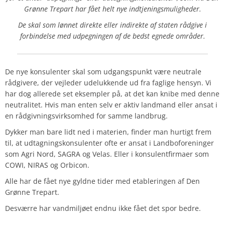
Grønne Trepart har fået helt nye indtjeningsmuligheder.
De skal som lønnet direkte eller indirekte af staten rådgive i
forbindelse med udpegningen af de bedst egnede områder.
De nye konsulenter skal som udgangspunkt være neutrale
rådgivere, der vejleder udelukkende ud fra faglige hensyn. Vi
har dog allerede set eksempler på, at det kan knibe med denne
neutralitet. Hvis man enten selv er aktiv landmand eller ansat i
en rådgivningsvirksomhed for samme landbrug.
Dykker man bare lidt ned i materien, finder man hurtigt frem
til, at udtagningskonsulenter ofte er ansat i Landboforeninger
som Agri Nord, SAGRA og Velas. Eller i konsulentfirmaer som
COWI, NIRAS og Orbicon.
Alle har de fået nye gyldne tider med etableringen af Den
Grønne Trepart.
Desværre har vandmiljøet endnu ikke fået det spor bedre.