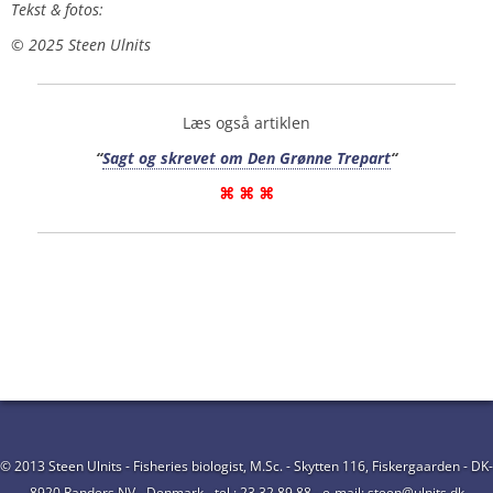
Tekst & fotos:
©️ 2025 Steen Ulnits
Læs også artiklen
“
Sagt og skrevet om Den Grønne Trepart
“
⌘ ⌘ ⌘
© 2013 Steen Ulnits - Fisheries biologist, M.Sc. - Skytten 116, Fiskergaarden - DK-
8920 Randers NV - Denmark - tel.: 23 32 89 88 - e-mail: steen@ulnits.dk