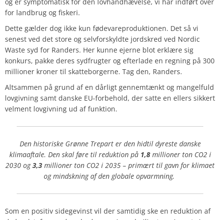
og er symptomatisk for den lovhåndhævelse, vi har indført over
for landbrug og fiskeri.
Dette gælder dog ikke kun fødevareproduktionen. Det så vi
senest ved det store og selvforskyldte jordskred ved Nordic
Waste syd for Randers. Her kunne ejerne blot erklære sig
konkurs, pakke deres sydfrugter og efterlade en regning på 300
millioner kroner til skatteborgerne. Tag den, Randers.
Altsammen på grund af en dårligt gennemtænkt og mangelfuld
lovgivning samt danske EU-forbehold, der satte en ellers sikkert
velment lovgivning ud af funktion.
Den historiske Grønne Trepart er den hidtil dyreste danske
klimaaftale. Den skal føre til reduktion på
1,8
millioner ton CO2 i
2030 og
3,3
millioner ton CO2 i 2035 – primært til gavn for klimaet
og mindskning af den globale opvarmning.
Som en positiv sidegevinst vil der samtidig ske en reduktion af