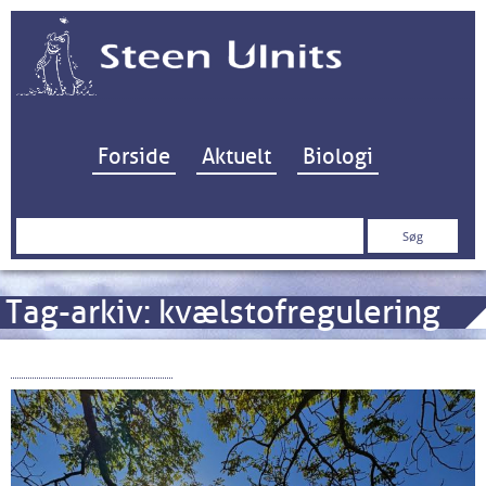
Hop til indhold
Forside
Aktuelt
Biologi
Søg
efter:
Tag-arkiv:
kvælstofregulering
Kystvandrådene