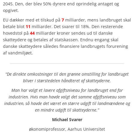
2045. Den, der blev 50% dyrere end oprindelig antaget og
opgivet.
EU dækker med et tilskud på
7
milliarder, mens landbruget skal
betale blot
11
milliarder. Det svarer til 18%. Den resterende
hovedstol på
44
milliarder kroner sendes ud til danske
skatteydere og betales af statskassen. Endnu engang skal
danske skatteydere således finansiere landbrugets forurening
af vandmiljøet.
“De direkte omkostninger til den grønne omstilling for landbruget
bliver i
størstedelen håndteret af skatteyderne.
Man har valgt et lavere afgiftsniveau for landbruget end for
industrien. Hvis
man havde valgt det samme afgiftsniveau som
industrien, så havde det været
en større udgift til landmændene og
en mindre udgift til skatteyderne.”
Michael Svarer
økonomiprofessor, Aarhus Universitet