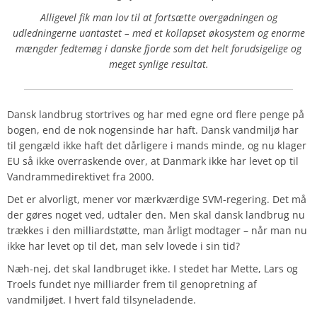
Alligevel fik man lov til at fortsætte overgødningen og
udledningerne uantastet – med et kollapset økosystem og enorme
mængder fedtemøg i danske fjorde som det helt forudsigelige og
meget synlige resultat.
Dansk landbrug stortrives og har med egne ord flere penge på
bogen, end de nok nogensinde har haft. Dansk vandmiljø har
til gengæld ikke haft det dårligere i mands minde, og nu klager
EU så ikke overraskende over, at Danmark ikke har levet op til
Vandrammedirektivet fra 2000.
Det er alvorligt, mener vor mærkværdige SVM-regering. Det må
der gøres noget ved, udtaler den. Men skal dansk landbrug nu
trækkes i den milliardstøtte, man årligt modtager – når man nu
ikke har levet op til det, man selv lovede i sin tid?
Næh-nej, det skal landbruget ikke. I stedet har Mette, Lars og
Troels fundet nye milliarder frem til genopretning af
vandmiljøet. I hvert fald tilsyneladende.