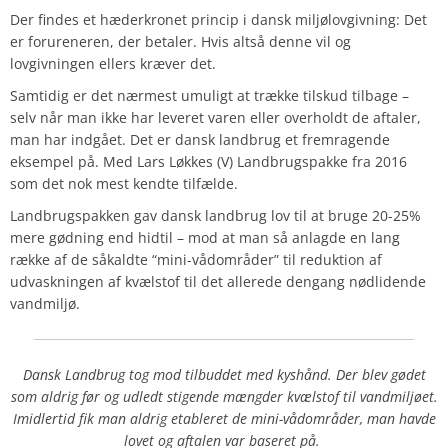
Der findes et hæderkronet princip i dansk miljølovgivning: Det
er forureneren, der betaler. Hvis altså denne vil og
lovgivningen ellers kræver det.
Samtidig er det nærmest umuligt at trække tilskud tilbage –
selv når man ikke har leveret varen eller overholdt de aftaler,
man har indgået. Det er dansk landbrug et fremragende
eksempel på. Med Lars Løkkes (V) Landbrugspakke fra 2016
som det nok mest kendte tilfælde.
Landbrugspakken gav dansk landbrug lov til at bruge 20-25%
mere gødning end hidtil – mod at man så anlagde en lang
række af de såkaldte “mini-vådområder” til reduktion af
udvaskningen af kvælstof til det allerede dengang nødlidende
vandmiljø.
Dansk Landbrug tog mod tilbuddet med kyshånd. Der blev gødet
som aldrig før og udledt stigende mængder kvælstof til vandmiljøet.
Imidlertid fik man aldrig etableret de mini-vådområder, man havde
lovet og aftalen var baseret på.