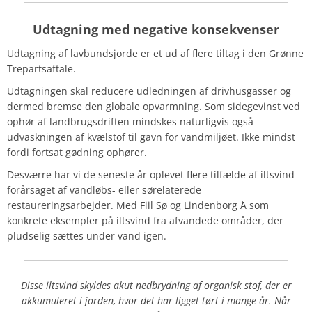
Udtagning med negative konsekvenser
Udtagning af lavbundsjorde er et ud af flere tiltag i den Grønne
Trepartsaftale.
Udtagningen skal reducere udledningen af drivhusgasser og
dermed bremse den globale opvarmning. Som sidegevinst ved
ophør af landbrugsdriften mindskes naturligvis også
udvaskningen af kvælstof til gavn for vandmiljøet. Ikke mindst
fordi fortsat gødning ophører.
Desværre har vi de seneste år oplevet flere tilfælde af iltsvind
forårsaget af vandløbs- eller sørelaterede
restaureringsarbejder. Med Fiil Sø og Lindenborg Å som
konkrete eksempler på iltsvind fra afvandede områder, der
pludselig sættes under vand igen.
Disse iltsvind skyldes akut nedbrydning af organisk stof, der er
akkumuleret i jorden, hvor det har ligget tørt i mange år. Når