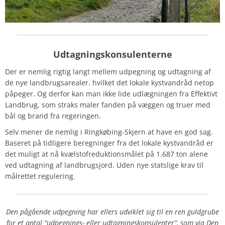
Udtagningskonsulenterne
Der er nemlig rigtig langt mellem udpegning og udtagning af
de nye landbrugsarealer. hvilket det lokale kystvandråd netop
påpeger. Og derfor kan man ikke lide udlægningen fra Effektivt
Landbrug, som straks maler fanden på væggen og truer med
bål og brand fra regeringen.
Selv mener de nemlig i Ringkøbing-Skjern at have en god sag.
Baseret på tidligere beregninger fra det lokale kystvandråd er
det muligt at nå kvælstofreduktionsmålet på 1.687 ton alene
ved udtagning af landbrugsjord. Uden nye statslige krav til
målrettet regulering.
Den pågående udpegning har ellers udviklet sig til en ren guldgrube
for et antal “udpegnings- eller udtagningskonsulenter”, som via Den