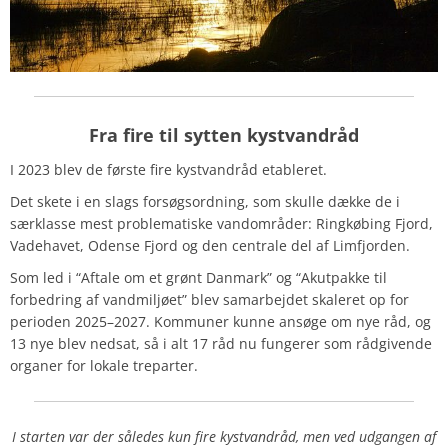
Fra fire til sytten kystvandråd
I 2023 blev de første fire kystvandråd etableret.
Det skete i en slags forsøgsordning, som skulle dække de i
særklasse mest problematiske vandområder: Ringkøbing Fjord,
Vadehavet, Odense Fjord og den centrale del af Limfjorden.
Som led i “Aftale om et grønt Danmark” og “Akutpakke til
forbedring af vandmiljøet” blev samarbejdet skaleret op for
perioden 2025–2027. Kommuner kunne ansøge om nye råd, og
13 nye blev nedsat, så i alt 17 råd nu fungerer som rådgivende
organer for lokale treparter.
I starten var der således kun fire kystvandråd, men ved udgangen af