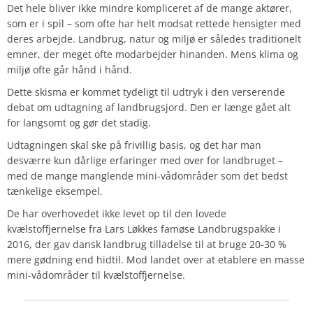
Det hele bliver ikke mindre kompliceret af de mange aktører,
som er i spil – som ofte har helt modsat rettede hensigter med
deres arbejde. Landbrug, natur og miljø er således traditionelt
emner, der meget ofte modarbejder hinanden. Mens klima og
miljø ofte går hånd i hånd.
Dette skisma er kommet tydeligt til udtryk i den verserende
debat om udtagning af landbrugsjord. Den er længe gået alt
for langsomt og gør det stadig.
Udtagningen skal ske på frivillig basis, og det har man
desværre kun dårlige erfaringer med over for landbruget –
med de mange manglende mini-vådområder som det bedst
tænkelige eksempel.
De har overhovedet ikke levet op til den lovede
kvælstoffjernelse fra Lars Løkkes famøse Landbrugspakke i
2016, der gav dansk landbrug tilladelse til at bruge 20-30 %
mere gødning end hidtil. Mod landet over at etablere en masse
mini-vådområder til kvælstoffjernelse.