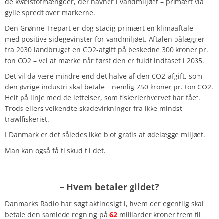
de kvælstofmængder, der havner i vandmiljøet – primært via
gylle spredt over markerne.
Den Grønne Trepart er dog stadig primært en klimaaftale –
med positive sidegevinster for vandmiljøet. Aftalen pålægger
fra 2030 landbruget en CO2-afgift på beskedne 300 kroner pr.
ton CO2 – vel at mærke når først den er fuldt indfaset i 2035.
Det vil da være mindre end det halve af den CO2-afgift, som
den øvrige industri skal betale – nemlig 750 kroner pr. ton CO2.
Helt på linje med de lettelser, som fiskerierhvervet har fået.
Trods ellers velkendte skadevirkninger fra ikke mindst
trawlfiskeriet.
I Danmark er det således ikke blot gratis at ødelægge miljøet.
Man kan også få tilskud til det.
– Hvem betaler gildet?
Danmarks Radio har søgt aktindsigt i, hvem der egentlig skal
betale den samlede regning på
62
milliarder kroner frem til