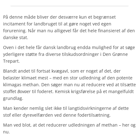
På denne måde bliver der desværre kun et begrænset
incitament for landbruget til at gøre noget ved egen
forurening. Når man nu alligevel får det hele finansieret af den
danske stat.
Oven i det hele får dansk landbrug endda mulighed for at søge
yderligere støtte fra diverse tilskudsordninger i Den Grønne
Trepart.
Blandt andet til fortsat kvægavl, som er noget af det, der
belaster klimaet mest – med en stor udledning af den potente
klimagas methan. Den søger man nu at reducere ved at tilsætte
stoffet
Bovaer
til foderet. Kemisk krigsførelse på et mangelfuldt
grundlag.
Man kender nemlig slet ikke til langtidsvirkningerne af dette
stof eller dyrevelfærden ved denne fodertilsætning.
Man ved blot, at det reducerer udledningen af methan – her og
nu.