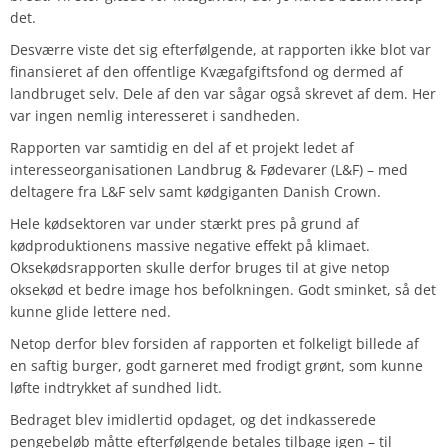
det.
Desværre viste det sig efterfølgende, at rapporten ikke blot var
finansieret af den offentlige Kvægafgiftsfond og dermed af
landbruget selv. Dele af den var sågar også skrevet af dem. Her
var ingen nemlig interesseret i sandheden.
Rapporten var samtidig en del af et projekt ledet af
interesseorganisationen Landbrug & Fødevarer (L&F) – med
deltagere fra L&F selv samt kødgiganten Danish Crown.
Hele kødsektoren var under stærkt pres på grund af
kødproduktionens massive negative effekt på klimaet.
Oksekødsrapporten skulle derfor bruges til at give netop
oksekød et bedre image hos befolkningen. Godt sminket, så det
kunne glide lettere ned.
Netop derfor blev forsiden af rapporten et folkeligt billede af
en saftig burger, godt garneret med frodigt grønt, som kunne
løfte indtrykket af sundhed lidt.
Bedraget blev imidlertid opdaget, og det indkasserede
pengebeløb måtte efterfølgende betales tilbage igen – til