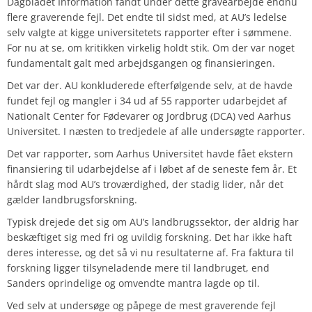
Dagbladet Information fandt under dette gravearbejde endnu
flere graverende fejl. Det endte til sidst med, at AU’s ledelse
selv valgte at kigge universitetets rapporter efter i sømmene.
For nu at se, om kritikken virkelig holdt stik. Om der var noget
fundamentalt galt med arbejdsgangen og finansieringen.
Det var der. AU konkluderede efterfølgende selv, at de havde
fundet fejl og mangler i 34 ud af 55 rapporter udarbejdet af
Nationalt Center for Fødevarer og Jordbrug (DCA) ved Aarhus
Universitet. I næsten to tredjedele af alle undersøgte rapporter.
Det var rapporter, som Aarhus Universitet havde fået ekstern
finansiering til udarbejdelse af i løbet af de seneste fem år.
Et
hårdt slag mod AU’s troværdighed, der stadig lider, når det
gælder landbrugsforskning.
Typisk drejede det sig om AU’s landbrugssektor, der aldrig har
beskæftiget sig med fri og uvildig forskning. Det har ikke haft
deres interesse, og det så vi nu resultaterne af. Fra faktura til
forskning ligger tilsyneladende mere til landbruget, end
Sanders oprindelige og omvendte mantra lagde op til.
Ved selv at undersøge og påpege de mest graverende fejl