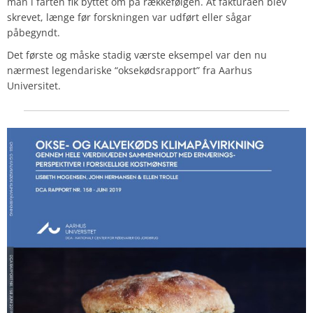
man i farten fik byttet om på rækkefølgen. At fakturaen blev
skrevet, længe før forskningen var udført eller sågar
påbegyndt.
Det første og måske stadig værste eksempel var den nu
nærmest legendariske “oksekødsrapport” fra Aarhus
Universitet.