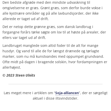
Den bedste afgrøde med den mindste udvaskning til
omgivelserne er græs. Grønt græs, som derfor burde vokse i
alle kystnære områder og på alle lavbundsjorder, der ikke
allerede er taget ud af drift.
Det er netop dette grønne græs, som dansk landbrug i
forgangne forårs tørke søgte om lov til at høste på arealer, der
ellers var taget ud af drift.
Landbruget manglede som altid foder til de alt for mange
husdyr. Og vand til alle de for længst drænede og tørlagte
marker, som nu må kunstvandes med oppumpet grundvand.
Ofte midt på dagen i bragende solskin, hvor fordampningen er
allerhøjest.
© 2023 Steen Ulnits
Læs meget mere i artiklen om “
Soja-alliancen
”, der er sørgeligt
aktuel i disse iltsvindstider.