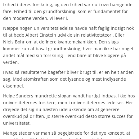
frihed i deres forskning, og den frihed var nu i overhængende
fare. Frihed til den grundforskning, som er fundamentet for
den moderne verden, vi lever i.
Næppe nogen universitetsledelse havde haft faglig indsigt nok
til at bede Albert Einstein udvikle sin relativitetsteori. Eller
Niels Bohr om at definere kvantemekanikken. Den slags
kommer kun af basal grundforskning, hvor man ikke har noget
andet mål med sin forskning – end bare at blive klogere på
verden.
Hvad så resultaterne bagefter bliver brugt til, er en helt anden
sag. Med atomkraften som det lysende og mest indlysende
eksempel.
Helge Sanders mundrette slogan vandt hurtigt indpas. Ikke hos
universiteternes forskere, men i universiteternes ledelser. Her
drejede det sig nu næsten udelukkende om at generere
overskud på driften. Jo større overskud desto større succes for
universitetet.
Mange steder var man så begejstrede for det nye koncept, at