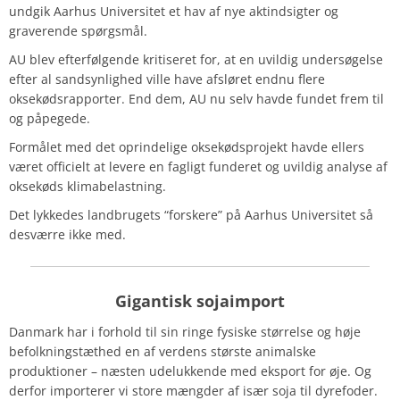
undgik Aarhus Universitet et hav af nye aktindsigter og
graverende spørgsmål.
AU blev efterfølgende kritiseret for, at en uvildig undersøgelse
efter al sandsynlighed ville have afsløret endnu flere
oksekødsrapporter. End dem, AU nu selv havde fundet frem til
og påpegede.
Formålet med det oprindelige oksekødsprojekt havde ellers
været officielt at levere en fagligt funderet og uvildig analyse af
oksekøds klimabelastning.
Det lykkedes landbrugets “forskere” på Aarhus Universitet så
desværre ikke med.
Gigantisk sojaimport
Danmark har i forhold til sin ringe fysiske størrelse og høje
befolkningstæthed en af verdens største animalske
produktioner – næsten udelukkende med eksport for øje. Og
derfor importerer vi store mængder af især soja til dyrefoder.