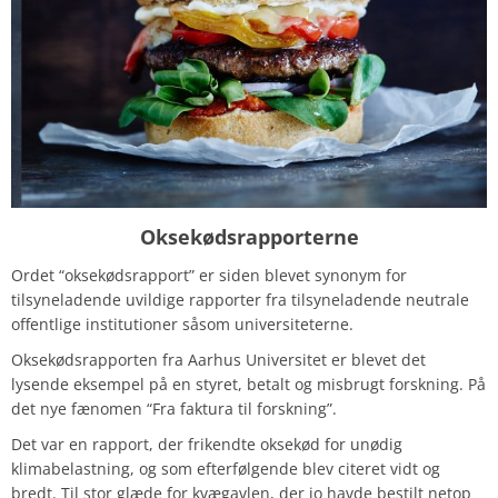
Oksekødsrapporterne
Ordet “oksekødsrapport” er siden blevet synonym for
tilsyneladende uvildige rapporter fra tilsyneladende neutrale
offentlige institutioner såsom universiteterne.
Oksekødsrapporten fra Aarhus Universitet er blevet det
lysende eksempel på en styret, betalt og misbrugt forskning. På
det nye fænomen “Fra faktura til forskning”.
Det var en rapport, der frikendte oksekød for unødig
klimabelastning, og som efterfølgende blev citeret vidt og
bredt. Til stor glæde for kvægavlen, der jo havde bestilt netop