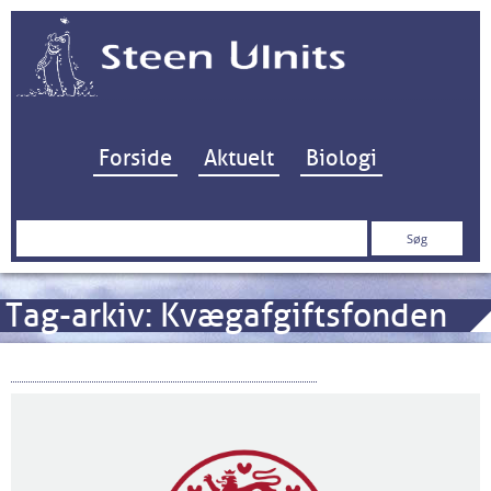
Hop til indhold
Forside
Aktuelt
Biologi
Søg
efter:
Tag-arkiv:
Kvægafgiftsfonden
Tyve år med Universitetsloven