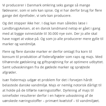
Vi producerer i Danmark omkring seks gange så mange
fødevarer, som vi selv kan spise. Og vi har derfor brug for flere
gange det dyrefoder, vi selv kan producere.
Og det stopper ikke her. I dag kan man således læse i
LandbrugsAvisen, at en dansk landmand netop er gået i gang
med at bygge svinestalde til 30.000 nye svin. Der jo alle skal
have noget at vokse på. Og som jo alle producerer mere gylle til
marker og vandmiljø.
Flere og flere danske marker er derfor omlagt fra korn til
konsum til produktion af foderafgrøder som raps og majs. Med
tilhørende gødskning og giftsprøjtning for at optimere udbyttet.
Samt udvaskningen fra de gødede marker og sprøjtede
afgrøder.
Især fodermajs udgør et problem for det i forvejen hårdt
belastede danske vandmiljø. Majs er nemlig notorisk dårligt til
at holde på de tilførte næringsstoffer. Dyrkning af majs til
svinefoder resulterer derfor i en højere udvaskning af de
uønskede næringsstoffer – primært kvælstof – til vandmiljøet.