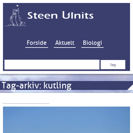
Hop til indhold
Forside
Aktuelt
Biologi
Søg
efter:
Tag-arkiv:
kutling
Randers Ålegræs