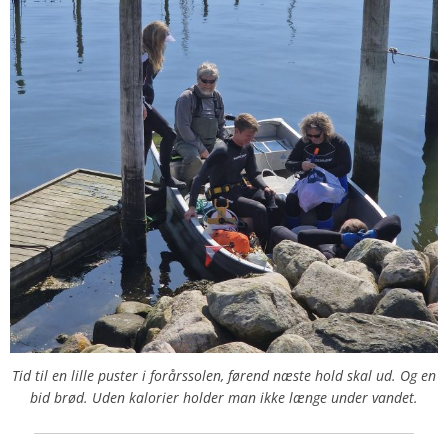
Tid til en lille puster i forårssolen, førend næste hold skal ud. Og en
bid brød. Uden kalorier holder man ikke længe under vandet.