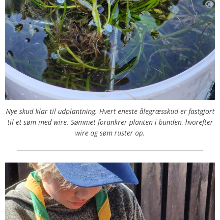
Nye skud klar til udplantning. Hvert eneste ålegræsskud er fastgjort
til et søm med wire. Sømmet forankrer planten i bunden, hvorefter
wire og søm ruster op.