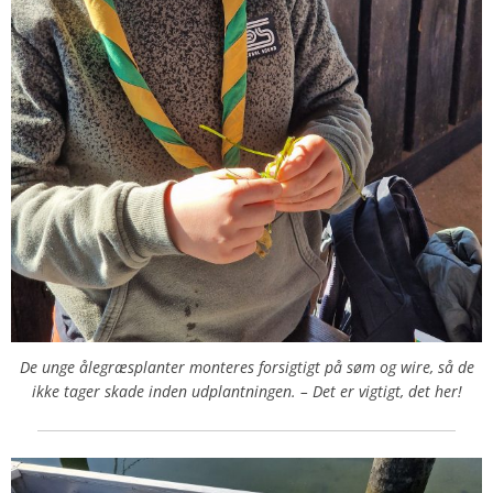
De unge ålegræsplanter monteres forsigtigt på søm og wire, så de
ikke tager skade inden udplantningen. – Det er vigtigt, det her!