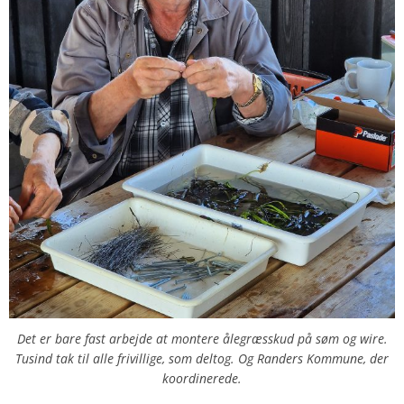
Det er bare fast arbejde at montere ålegræsskud på søm og wire.
Tusind tak til alle frivillige, som deltog. Og Randers Kommune, der
koordinerede.