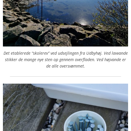
Det etablerede “
skolerev” ved udsejlingen fra Udbyhøj. Ved lavvande
stikker de mange nye sten op gennem overfladen. Ved højvande er
de alle oversvømmet.