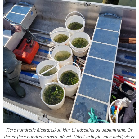
Flere hundrede ålegræsskud klar til udsejling og udplantning. Og
der er flere hundrede andre på vej. Hårdt arbejde, men heldigvis er