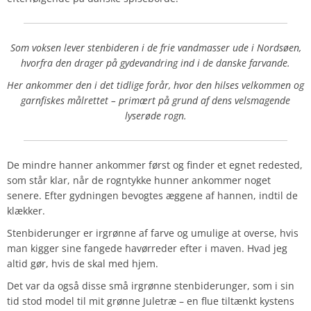
Som voksen lever stenbideren i de frie vandmasser ude i Nordsøen,
hvorfra den drager på gydevandring ind i de danske farvande.
Her ankommer den i det tidlige forår, hvor den hilses velkommen og
garnfiskes målrettet – primært på grund af dens velsmagende
lyserøde rogn.
De mindre hanner ankommer først og finder et egnet redested,
som står klar, når de rogntykke hunner ankommer noget
senere. Efter gydningen bevogtes æggene af hannen, indtil de
klækker.
Stenbiderunger er irgrønne af farve og umulige at overse, hvis
man kigger sine fangede havørreder efter i maven. Hvad jeg
altid gør, hvis de skal med hjem.
Det var da også disse små irgrønne stenbiderunger, som i sin
tid stod model til mit grønne Juletræ – en flue tiltænkt kystens