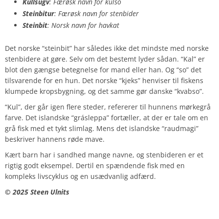
Kullsugv
: Færøsk navn for kulso
Steinbitur
: Færøsk navn for stenbider
Steinbit
: Norsk navn for havkat
Det norske “steinbit” har således ikke det mindste med norske
stenbidere at gøre. Selv om det bestemt lyder sådan. “Kal” er
blot den gængse betegnelse for mand eller han. Og “so” det
tilsvarende for en hun. Det norske “kjeks” henviser til fiskens
klumpede kropsbygning, og det samme gør danske “kvabso”.
“Kul”, der går igen flere steder, refererer til hunnens mørkegrå
farve. Det islandske “grásleppa” fortæller, at der er tale om en
grå fisk med et tykt slimlag. Mens det islandske “raudmagi”
beskriver hannens røde mave.
Kært barn har i sandhed mange navne, og stenbideren er et
rigtig godt eksempel. Dertil en spændende fisk med en
kompleks livscyklus og en usædvanlig adfærd.
©️ 2025 Steen Ulnits