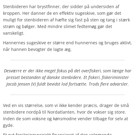
Stenbideren har brystfinner, der sidder på undersiden af
kroppen. Her danner de en effektiv sugeskive, som gør det
muligt for stenbideren af hæfte sig fast på sten og tang i stærk
strøm og bølger. Med mindre slimet fedtemøg gør det
vanskeligt.
Hannernes sugeskive er større end hunnernes og bruges aktivt,
når hannen bevogter de lagte æg.
Desværre er der ikke meget fokus på det overfiskeri, som længe har
presset bestanden af danske stenbidere. Et fiskeri, fiskeriminister
Jacob Jensen (V) fuldt bevidst lod fortsætte. Trods flere advarsler.
Ved en vis størrelse, som vi ikke kender præcis, drager de små
stenbidere nordpå til Nordatlanten, hvor de vokser sig store.
Inden de som voksne og kønsmodne vender tilbage for selv at
gyde.
Et nyt forskningsprojekt finansieret af den velgørende