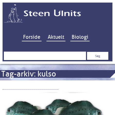
Hop til indhold
Forside
Aktuelt
Biologi
Søg
efter:
Tag-arkiv:
kulso
Smatsoen og kulsøerne