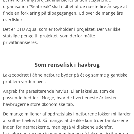
organisation “Seabreak” skal i løbet af de næste fire år søge at
finde en forklaring på tilbagegangen. Ud over de mange års
overfiskeri.
Det er DTU Aqua, som er tovholder i projektet. Der var ikke
statslige penge til projektet, som derfor måtte
privatfinansieres.
Som rensefisk i havbrug
Lakseopdræt i åbne netbure byder på ét og samme gigantiske
problem verden over:
Angreb fra parasiterende havlus. Eller lakselus, som de
passende hedder i Norge, hvor de hvert eneste år koster
havbrugerne store økonomiske tab.
De mange milioner af opdrætslaks i netburene lokker milliarder
af sultne havlus til. Så mange, at de ikke kun truer tamlaksene
inden for netmaskerne, men også vildlaksene udenfor.
Lakselusene rasper sig gennem huden på laksene, irriterer de