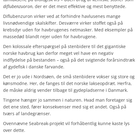
diflubenzuoron
, der er det mest effektive og mest benyttede.
Diflubenzuron virker ved at forhindre havlusenes mange
livsnødvendige skalskifter. Desværre virker stoffet også på
krebsdyr uden for havbrugenes netmasker. Med eksempler på
massedød blandt rejer uden for havbrugene.
Den kolossale efterspørgsel på stenbidere til det gigantiske
norske havbrug kan derfor meget vel have en negativ
indflydelse på bestanden – også på det svigtende forårsindtræk
af gydefisk i danske farvande.
Det er jo ude i Nordsøen, de små stenbidere vokser sig store og
kønsmodne. Her, de fanges til det norske lakseopdræt. Herfra,
de måske aldrig vender tilbage til gydepladserne i Danmark.
Tingene hænger jo sammen i naturen. Hvad man foretager sig
det ene sted, fører konsekvenser med sig et andet. Også på
tværs af landegrænser.
Ovennævne Seabreak-projekt vil forhåbentlig kunne kaste lys
over dette.