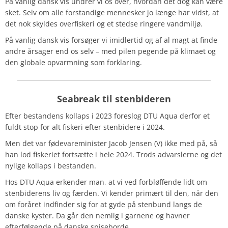
På vanlig dansk vis undrer vi os over, hvordan det dog kan være
sket. Selv om alle forstandige mennesker jo længe har vidst, at
det nok skyldes overfiskeri og et stedse ringere vandmiljø.
På vanlig dansk vis forsøger vi imidlertid og af al magt at finde
andre årsager end os selv – med pilen pegende på klimaet og
den globale opvarmning som forklaring.
Seabreak til stenbideren
Efter bestandens kollaps i 2023 foreslog DTU Aqua derfor et
fuldt stop for alt fiskeri efter stenbidere i 2024.
Men det var fødevareminister Jacob Jensen (V) ikke med på, så
han lod fiskeriet fortsætte i hele 2024. Trods advarslerne og det
nylige kollaps i bestanden.
Hos DTU Aqua erkender man, at vi ved forbløffende lidt om
stenbiderens liv og færden. Vi kender primært til den, når den
om foråret indfinder sig for at gyde på stenbund langs de
danske kyster. Da går den nemlig i garnene og havner
efterfølgende på danske spiseborde.