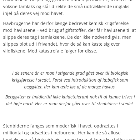
voksne tamlaks og slår direkte de små udtrækkende unglaks
ihjel på deres vej mod havet.
Havbrugerne har derfor længe bedrevet kemisk krigsførelse
mod havlusene – ved brug af giftstoffer, der får havlusene til at
slippe deres tag i tamlaksene. De dør ikke nødvendigvis, men
slippes blot ud i frivandet, hvor de så kan kaste sig over
vildfiskene. Med katastrofale følger for disse.
I de senere år er man i stigende grad gået over til biologisk
krigsførelse i stedet. Først ved introduktion af læbefisk som
beggylter, der kan æde løs af de mange havlus.
Berggylten er imidlertid ikke kuldetolerant nok til at kunne trives i
det høje nord. Her er man derfor gået over til stenbidere i stedet.
Stenbiderne fanges som moderfisk i havet, opdrættes i
milliontal og udsættes i netburene. Her kan de så afluse
tamlaksene på biologisk vis – uden brug af kemiske stoffer som