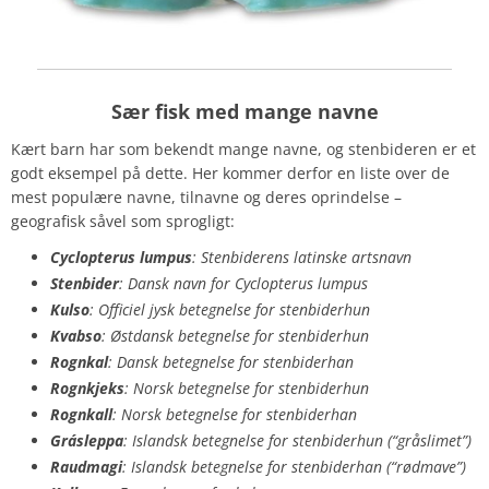
Sær fisk med mange navne
Kært barn har som bekendt mange navne, og stenbideren er et
godt eksempel på dette. Her kommer derfor en liste over de
mest populære navne, tilnavne og deres oprindelse –
geografisk såvel som sprogligt:
Cyclopterus lumpus
: Stenbiderens latinske artsnavn
Stenbider
: Dansk navn for Cyclopterus lumpus
Kulso
: Officiel jysk betegnelse for stenbiderhun
Kvabso
: Østdansk betegnelse for stenbiderhun
Rognkal
: Dansk betegnelse for stenbiderhan
Rognkjeks
: Norsk betegnelse for stenbiderhun
Rognkall
: Norsk betegnelse for stenbiderhan
Grásleppa
: Islandsk betegnelse for stenbiderhun (“gråslimet”)
Raudmagi
: Islandsk betegnelse for stenbiderhan (“rødmave”)