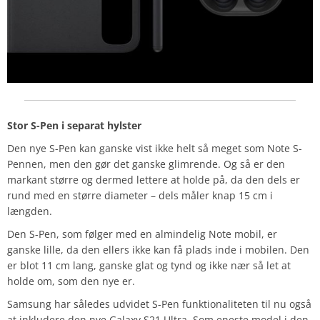
Stor S-Pen i separat hylster
Den nye S-Pen kan ganske vist ikke helt så meget som Note S-
Pennen, men den gør det ganske glimrende. Og så er den
markant større og dermed lettere at holde på, da den dels er
rund med en større diameter – dels måler knap 15 cm i
længden.
Den S-Pen, som følger med en almindelig Note mobil, er
ganske lille, da den ellers ikke kan få plads inde i mobilen. Den
er blot 11 cm lang, ganske glat og tynd og ikke nær så let at
holde om, som den nye er.
Samsung har således udvidet S-Pen funktionaliteten til nu også
at inkludere den nye Galaxy S21 Ultra. Som eneste model i den