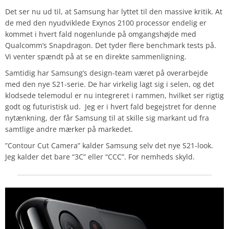
Det ser nu ud til, at Samsung har lyttet til den massive kritik. At
de med den nyudviklede Exynos 2100 processor endelig er
kommet i hvert fald nogenlunde på omgangshøjde med
Qualcomm’s Snapdragon. Det tyder flere benchmark tests på.
Vi venter spændt på at se en direkte sammenligning.
Samtidig har Samsung’s design-team været på overarbejde
med den nye S21-serie. De har virkelig lagt sig i selen, og det
klodsede telemodul er nu integreret i rammen, hvilket ser rigtig
godt og futuristisk ud. Jeg er i hvert fald begejstret for denne
nytænkning, der får Samsung til at skille sig markant ud fra
samtlige andre mærker på markedet.
”Contour Cut Camera” kalder Samsung selv det nye S21-look.
Jeg kalder det bare “3C” eller “CCC”. For nemheds skyld.