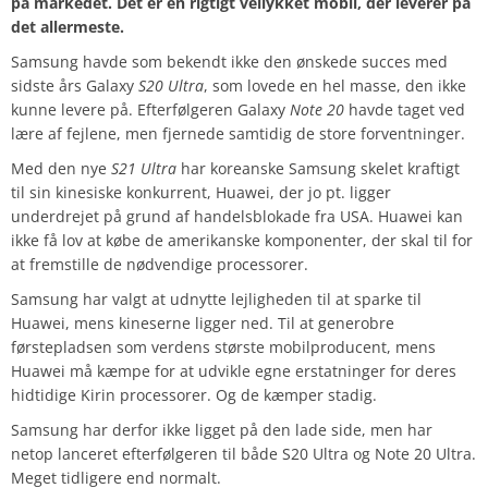
på markedet. Det er en rigtigt vellykket mobil, der leverer på
det allermeste.
Samsung havde som bekendt ikke den ønskede succes med
sidste års Galaxy
S20 Ultra
, som lovede en hel masse, den ikke
kunne levere på. Efterfølgeren Galaxy
Note 20
havde taget ved
lære af fejlene, men fjernede samtidig de store forventninger.
Med den nye
S21 Ultra
har koreanske Samsung skelet kraftigt
til sin kinesiske konkurrent, Huawei, der jo pt. ligger
underdrejet på grund af handelsblokade fra USA. Huawei kan
ikke få lov at købe de amerikanske komponenter, der skal til for
at fremstille de nødvendige processorer.
Samsung har valgt at udnytte lejligheden til at sparke til
Huawei, mens kineserne ligger ned. Til at generobre
førstepladsen som verdens største mobilproducent, mens
Huawei må kæmpe for at udvikle egne erstatninger for deres
hidtidige Kirin processorer. Og de kæmper stadig.
Samsung har derfor ikke ligget på den lade side, men har
netop lanceret efterfølgeren til både S20 Ultra og Note 20 Ultra.
Meget tidligere end normalt.