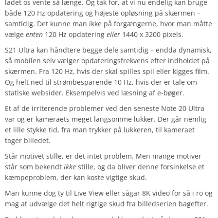
ladet os vente så længe. Og tak for, at vi nu endelig kan bruge
både 120 Hz opdatering og højeste opløsning på skærmen –
samtidig. Det kunne man ikke på forgængerne, hvor man måtte
vælge
enten
120 Hz opdatering
eller
1440 x 3200 pixels.
S21 Ultra kan håndtere begge dele samtidig – endda dynamisk,
så mobilen selv vælger opdateringsfrekvens efter indholdet på
skærmen. Fra 120 Hz, hvis der skal spilles spil eller kigges film.
Og helt ned til strømbesparende 10 Hz, hvis der er tale om
statiske websider. Eksempelvis ved læsning af e-bøger.
Et af de irriterende problemer ved den seneste Note 20 Ultra
var og er kameraets meget langsomme lukker. Der går nemlig
et lille stykke tid, fra man trykker på lukkeren, til kameraet
tager billedet.
Står motivet stille, er det intet problem. Men mange motiver
står som bekendt
ikke
stille, og da bliver denne forsinkelse et
kæmpeproblem, der kan koste vigtige skud.
Man kunne dog ty til Live View eller sågar 8K video for så i ro og
mag at udvælge det helt rigtige skud fra billedserien bagefter.