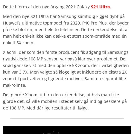
Dette i form af den nye årgang 2021 Galaxy
S21 Ultra
.
Med den nye S21 Ultra har Samsung samtidig kigget dybt på
Huawei’s ultimative topmodel fra 2020, P40 Pro Plus, der byder
på ikke blot én, men hele to telelinser. Dette i erkendelse af, at
man helt enkelt ikke kan dække et stort zoom-område med én
enkelt 5X zoom.
Xiaomi, der som den første producent fik adgang til Samsung’s
nyudviklede 108 MP sensor, var også klar over problemet. De
snød ganske vist med den optiske 5X zoom, der i virkeligheden
kun var 3,7X. Men valgte så klogeligt at inkludere en ekstra 2X
zoom til portrætter og lignende motiver. Samt en separat lille
makrolinse.
Det gjorde Xiaomi ud fra den erkendelse, at hvis man ikke
gjorde det, så ville mobilen i stedet selv gå ind og beskære på
de 108 MP. Med dårlige resultater til følge.