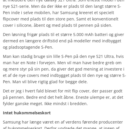
nye S21-serie. Men da der ikke er plads til den langt større S-
Pen inde i selve mobilen, har Samsung kreeret et specielt
flipcover med plads til den store pen. Samt et konventionelt
cover i silicone, å
bent og med plads til pennen på siden.
Den løsning frigør plads til et større 5.000 mAh batteri og giver
dermed en længere driftstid end på modeller med indbygget
og pladsoptagende S-Pen.
Man kan stadig bruge sin lille S-Pen på den nye S21 Ultra, hvis
man har en Note i forvejen. Men vil man have bedre greb om
og mere styr på sin pen, da giver det god mening at investere i
et af de nye covers med indbygget plads til den nye og større S-
Pen. Man vil blive rigtig glad for begge dele.
Det er jeg i hvert fald blevet for mit flip cover, der passer godt
på pennen. Bedre end det helt åbne. Eneste ulempe er, at det
fylder ganske meget. Ikke mindst i bredden.
Intet hukommelseskort
Samsung har længe været en af verdens førende producenter
af hukommelseskort. Derfor undrede det mange, at ingen af