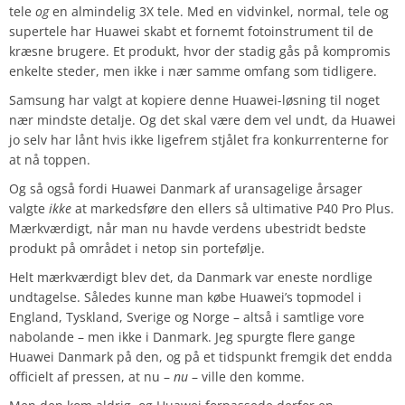
tele
og
en almindelig 3X tele. Med en vidvinkel, normal, tele og
supertele har Huawei skabt et fornemt fotoinstrument til de
kræsne brugere. Et produkt, hvor der stadig gås på kompromis
enkelte steder, men ikke i nær samme omfang som tidligere.
Samsung har valgt at kopiere denne Huawei-løsning til noget
nær mindste detalje. Og det skal være dem vel undt, da Huawei
jo selv har lånt hvis ikke ligefrem stjålet fra konkurrenterne for
at nå toppen.
Og så også fordi Huawei Danmark af uransagelige årsager
valgte
ikke
at markedsføre den ellers så ultimative P40 Pro Plus.
Mærkværdigt, når man nu havde verdens ubestridt bedste
produkt på området i netop sin portefølje.
Helt mærkværdigt blev det, da Danmark var eneste nordlige
undtagelse. Således kunne man købe Huawei’s topmodel i
England, Tyskland, Sverige og Norge – altså i samtlige vore
nabolande – men ikke i Danmark. Jeg spurgte flere gange
Huawei Danmark på den, og på et tidspunkt fremgik det endda
officielt af pressen, at nu –
nu
– ville den komme.