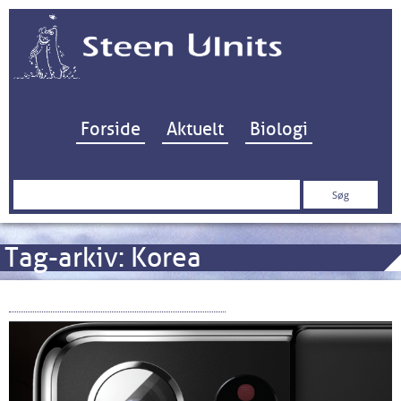
Hop til indhold
Forside
Aktuelt
Biologi
Søg
efter:
Tag-arkiv:
Korea
Samsung Galaxy S21 Ultra