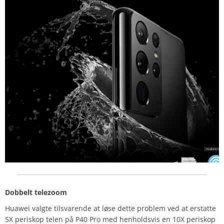
Dobbelt telezoom
Huawei valgte tilsvarende at løse dette problem ved at erstatte
5X periskop telen på P40 Pro med henholdsvis en 10X periskop