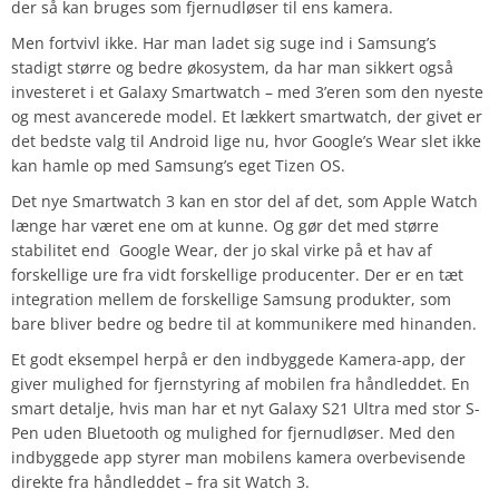
der så kan bruges som fjernudløser til ens kamera.
Men fortvivl ikke. Har man ladet sig suge ind i Samsung’s
stadigt større og bedre økosystem, da har man sikkert også
investeret i et Galaxy Smartwatch – med 3’eren som den nyeste
og mest avancerede model. Et lækkert smartwatch, der givet er
det bedste valg til Android lige nu, hvor Google’s Wear slet ikke
kan hamle op med Samsung’s eget Tizen OS.
Det nye Smartwatch 3 kan en stor del af det, som Apple Watch
længe har været ene om at kunne. Og gør det med større
stabilitet end Google Wear, der jo skal virke på et hav af
forskellige ure fra vidt forskellige producenter. Der er en tæt
integration mellem de forskellige Samsung produkter, som
bare bliver bedre og bedre til at kommunikere med hinanden.
Et godt eksempel herpå er den indbyggede Kamera-app, der
giver mulighed for fjernstyring af mobilen fra håndleddet. En
smart detalje, hvis man har et nyt Galaxy S21 Ultra med stor S-
Pen uden Bluetooth og mulighed for fjernudløser. Med den
indbyggede app styrer man mobilens kamera overbevisende
direkte fra håndleddet – fra sit Watch 3.