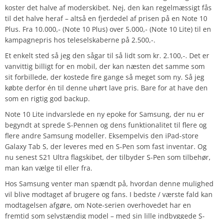
koster det halve af moderskibet. Nej, den kan regelmæssigt fås
til det halve heraf – altså en fjerdedel af prisen på en Note 10
Plus. Fra 10.000,- (Note 10 Plus) over 5.000,- (Note 10 Lite) til en
kampagnepris hos teleselskaberne på 2.500,-.
Et enkelt sted så jeg den sågar til så lidt som kr. 2.100,-. Det er
vanvittig billigt for en mobil, der kan næsten det samme som
sit forbillede, der kostede fire gange så meget som ny. Så jeg
købte derfor én til denne uhørt lave pris. Bare for at have den
som en rigtig god backup.
Note 10 Lite indvarslede en ny epoke for Samsung, der nu er
begyndt at sprede S-Pennen og dens funktionalitet til flere og
flere andre Samsung modeller. Eksempelvis den iPad-store
Galaxy Tab S, der leveres med en S-Pen som fast inventar. Og
nu senest S21 Ultra flagskibet, der tilbyder S-Pen som tilbehør,
man kan vælge til eller fra.
Hos Samsung venter man spændt på, hvordan denne mulighed
vil blive modtaget af brugere og fans. I bedste / værste fald kan
modtagelsen afgøre, om Note-serien overhovedet har en
fremtid som selvstændig model – med sin lille indbyggede S-