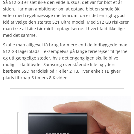
Så 512 GB er slet ikke den vilde luksus, det var for blot et år
siden. Har man ambitioner om at optage blot en smule 8K
video med regelmæssige mellemrum, da er det en rigtig god
idé at vælge den største S21 Ultra model. Med 512 GB risikerer
man ikke at løbe tør midt i optagelserne. I hvert fald ikke lige
med det samme.
Skulle man alligevel få brug for mere end de indbyggede max
512 GB lagerplads – eksempelvis på lange ferierejser til fjerne
og utilgængelige steder, hvis det engang igen skulle blive
muligt – da tilbyder Samsung ovenstående lille og yderst
bærbare SSD harddisk på 1 eller 2 TB. Hver enkelt TB giver
plads til knap 6 timers 8 K video.