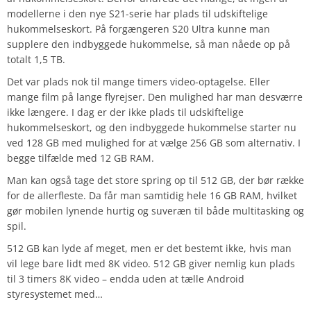
modellerne i den nye S21-serie har plads til udskiftelige
hukommelseskort. På forgængeren S20 Ultra kunne man
supplere den indbyggede hukommelse, så man nåede op på
totalt 1,5 TB.
Det var plads nok til mange timers video-optagelse. Eller
mange film på lange flyrejser. Den mulighed har man desværre
ikke længere. I dag er der ikke plads til udskiftelige
hukommelseskort, og den indbyggede hukommelse starter nu
ved 128 GB med mulighed for at vælge 256 GB som alternativ. I
begge tilfælde med 12 GB RAM.
Man kan også tage det store spring op til 512 GB, der bør række
for de allerfleste. Da får man samtidig hele 16 GB RAM, hvilket
gør mobilen lynende hurtig og suveræn til både multitasking og
spil.
512 GB kan lyde af meget, men er det bestemt ikke, hvis man
vil lege bare lidt med 8K video. 512 GB giver nemlig kun plads
til 3 timers 8K video – endda uden at tælle Android
styresystemet med…