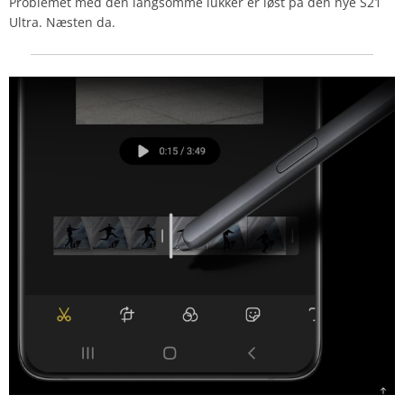
Problemet med den langsomme lukker er løst på den nye S21
Ultra. Næsten da.