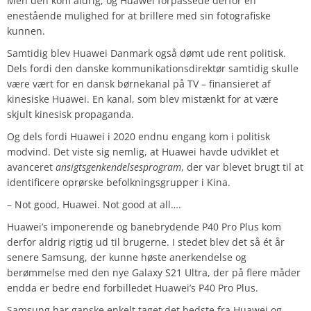
Men den kom aldrig, og Huawei forpassede derfor en
enestående mulighed for at brillere med sin fotografiske
kunnen.
Samtidig blev Huawei Danmark også dømt ude rent politisk.
Dels fordi den danske kommunikationsdirektør samtidig skulle
være vært for en dansk børnekanal på TV – finansieret af
kinesiske Huawei. En kanal, som blev mistænkt for at være
skjult kinesisk propaganda.
Og dels fordi Huawei i 2020 endnu engang kom i politisk
modvind. Det viste sig nemlig, at Huawei havde udviklet et
avanceret
ansigtsgenkendelsesprogram
, der var blevet brugt til at
identificere oprørske befolkningsgrupper i Kina.
– Not good, Huawei. Not good at all….
Huawei’s imponerende og banebrydende P40 Pro Plus kom
derfor aldrig rigtig ud til brugerne. I stedet blev det så ét år
senere Samsung, der kunne høste anerkendelse og
berømmelse med den nye Galaxy S21 Ultra, der på flere måder
endda er bedre end forbilledet Huawei’s P40 Pro Plus.
Samsung har ganske enkelt taget det bedste fra Huawei og