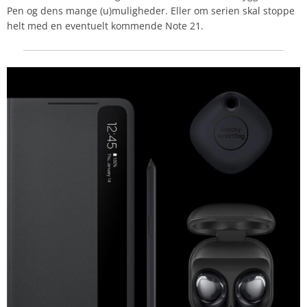
Pen og dens mange (u)muligheder. Eller om serien skal stoppe
helt med en eventuelt kommende Note 21.