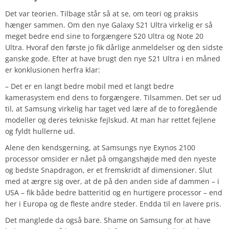
Det var teorien. Tilbage står så at se, om teori og praksis
hænger sammen. Om den nye Galaxy S21 Ultra virkelig er så
meget bedre end sine to forgængere S20 Ultra og Note 20
Ultra. Hvoraf den første jo fik dårlige anmeldelser og den sidste
ganske gode. Efter at have brugt den nye S21 Ultra i en måned
er konklusionen herfra klar:
– Det er en langt bedre mobil med et langt bedre
kamerasystem end dens to forgængere. Tilsammen. Det ser ud
til, at Samsung virkelig har taget ved lære af de to foregående
modeller og deres tekniske fejlskud. At man har rettet fejlene
og fyldt hullerne ud.
Alene den kendsgerning, at Samsungs nye Exynos 2100
processor omsider er nået på omgangshøjde med den nyeste
og bedste Snapdragon, er et fremskridt af dimensioner. Slut
med at ærgre sig over, at de på den anden side af dammen – i
USA – fik både bedre batteritid og en hurtigere processor – end
her i Europa og de fleste andre steder. Endda til en lavere pris.
Det manglede da også bare. Shame on Samsung for at have