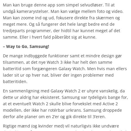
Man kan bruge denne app som simpel selvudløser. Til at
undgå kamerarystelser. Man kan vælge mellem foto og video.
Man kan zoome ind og ud, fokusere direkte fra skærmen og
meget mere. Og så fungerer det hele langt bedre end de
tredjeparts programmer, der hidtil har kunnet meget af det
samme. Eller i hvert fald påberåbt sig at kunne.
– Way to Go, Samsung!
De mange indbyggede funktioner samt et mindre design gør
tilsammen, at det nye Watch 3 ikke har helt den samme
batteritid som forgængeren Galaxy Watch. Men hvis man ellers
lader sit ur op hver nat, bliver der ingen problemer med
batteritiden.
En sammenligning med Galaxy Watch 2 er uhyre vanskelig, da
dette ur aldrig har eksisteret. Samsung var tydeligvis bange for,
at et eventuelt Watch 2 skulle blive forvekslet med Active 2
modellen, der ikke har rotérbar urkrans. Samsung droppede
derfor alle planer om en 2’er og gik direkte til 3’eren.
Rigtige mænd (og kvinder med) vil naturligvis ikke undvære