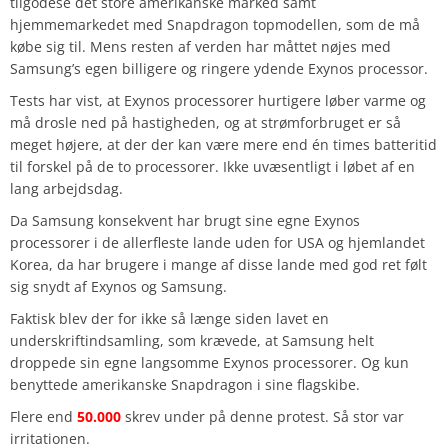
tilgodese det store amerikanske marked samt
hjemmemarkedet med Snapdragon topmodellen, som de må
købe sig til. Mens resten af verden har måttet nøjes med
Samsung’s egen billigere og ringere ydende Exynos processor.
Tests har vist, at Exynos processorer hurtigere løber varme og
må drosle ned på hastigheden, og at strømforbruget er så
meget højere, at der der kan være mere end én times batteritid
til forskel på de to processorer. Ikke uvæsentligt i løbet af en
lang arbejdsdag.
Da Samsung konsekvent har brugt sine egne Exynos
processorer i de allerfleste lande uden for USA og hjemlandet
Korea, da har brugere i mange af disse lande med god ret følt
sig snydt af Exynos og Samsung.
Faktisk blev der for ikke så længe siden lavet en
underskriftindsamling, som krævede, at Samsung helt
droppede sin egne langsomme Exynos processorer. Og kun
benyttede amerikanske Snapdragon i sine flagskibe.
Flere end
50.000
skrev under på denne protest. Så stor var
irritationen.