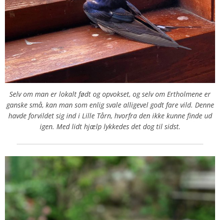
Selv om man er lokalt født og opvokset, og selv om Ertholmene er
ganske små, kan man som enlig svale alligevel godt fare vild. Denne
havde forvildet sig ind i Lille Tårn, hvorfra den ikke kunne finde ud
igen. Med lidt hjælp lykkedes det dog til sidst.