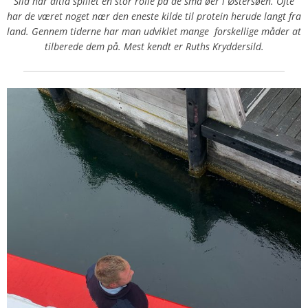
Sild har altid spillet en stor rolle på de små øer i Østersøen. Ofte
har de været noget nær den eneste kilde til protein herude langt fra
land. Gennem tiderne har man udviklet mange forskellige måder at
tilberede dem på. Mest kendt er Ruths Kryddersild.