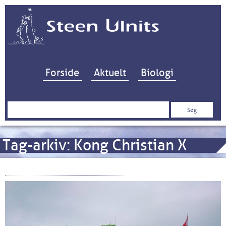
Hop til indhold
Forside
Aktuelt
Biologi
Søg
efter:
Tag-arkiv:
Kong Christian X
Christiansø og Frederiksø