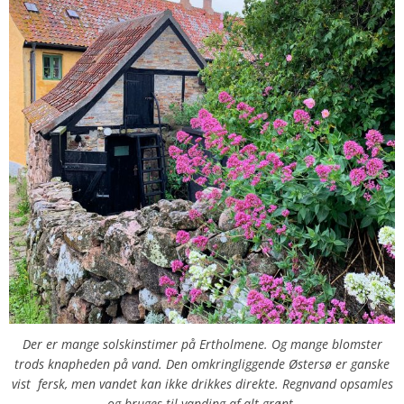
Der er mange solskinstimer på Ertholmene. Og mange blomster
trods knapheden på vand. Den omkringliggende Østersø er ganske
vist fersk, men vandet kan ikke drikkes direkte. Regnvand opsamles
og bruges til vanding af alt grønt.