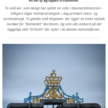
en del af øgruppen Ertholmene.
To små øer, som længe har spillet en rolle i Danmarkshistorien –
tidligere sågar militærstrategisk, i dag primært natur- og
turistmæssigt. To ganske små klippeøer, der ligger en times sejlads
nordøst for “fastlandet” Bornholm. Og som nås ombord på det
hyggelige skib “Ertholm” der sejler i de danske nationalfarver.