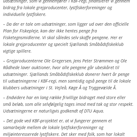
udsætninger, som vi gennemfører i KBF-regi, finansierer vi gennem
bidrag fra lokale grejproducenter, lystfiskerforeninger og
individuelle lystfiskere.
– Da der er tale om udsætninger, som ligger ud over den officielle
Plan for Fiskepleje, kan der ikke hentes penge fra
Fisketegnsmidlerne. Vi skal således selv skaffe pengene. Her er
lokale grejproducenter og specielt Sjællands Småbådsfiskeklub
vigtige spillere.
– Grejproducenterne Ole Gregersen, Jens Peter Strømmen og Ole
Rådhede laver auktioner, hvor alle pengene går ubeskåret til
udsætninger. Sjællands Småbådsfiskeklub donerer hvert år penge
til udsætningerne i KBF-regi, men samtidig også penge til de lokale
klubbers udsætninger i St. Vejleå, Køge Å og Tryggevælde Å
.
–
Endvidere har en lang række frivillige bidraget med store eller
små beløb, som alle selvfølgelig tages imod med tak og stor respekt.
Udsætningerne er naturligvis godkendt af DTU Aqua.
– Det gode ved KBF-projektet er, at vi fungerer gennem et
samarbejde mellem de lokale lystfiskerforeninger og
miljøinteresserede lystfiskere. Det sker med folk, som har lokalt