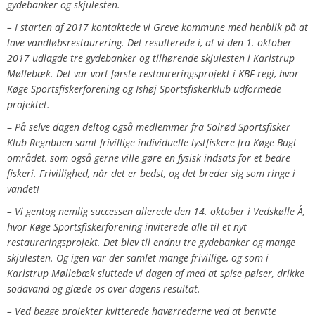
gydebanker og skjulesten.
–
I starten af 2017 kontaktede vi Greve kommune med henblik på at
lave vandløbsrestaurering. Det resulterede i, at vi den 1. oktober
2017 udlagde tre gydebanker og tilhørende skjulesten i Karlstrup
Møllebæk. Det var vort første restaureringsprojekt i KBF-regi, hvor
Køge Sportsfiskerforening og Ishøj Sportsfiskerklub udformede
projektet.
–
På selve dagen deltog også medlemmer fra Solrød Sportsfisker
Klub Regnbuen samt frivillige individuelle lystfiskere fra Køge Bugt
området, som også gerne ville gøre en fysisk indsats for et bedre
fiskeri. Frivillighed, når det er bedst, og det breder sig som ringe i
vandet!
– Vi gentog nemlig successen allerede den 14. oktober i Vedskølle Å,
hvor Køge Sportsfiskerforening inviterede alle til et nyt
restaureringsprojekt. Det blev til endnu tre gydebanker og mange
skjulesten. Og igen var der samlet mange frivillige, og som i
Karlstrup Møllebæk sluttede vi dagen af med at spise pølser, drikke
sodavand og glæde os over dagens resultat.
– Ved begge projekter kvitterede havørrederne ved at benytte