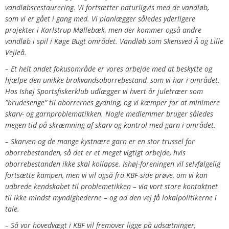
vandløbsrestaurering.
Vi fortsætter naturligvis med de vandløb,
som vi er gået i gang med. Vi planlægger således yderligere
projekter i Karlstrup Møllebæk, men der kommer også andre
vandløb i spil i Køge Bugt området. Vandløb som Skensved Å og Lille
Vejleå.
– Et helt andet fokusområde er vores arbejde med at beskytte og
hjælpe den unikke brakvandsaborrebestand, som vi har i området.
Hos Ishøj Sportsfiskerklub udlægger vi hvert år juletræer som
”brudesenge” til aborrernes gydning, og vi kæmper for at minimere
skarv- og garnproblematikken. Nogle medlemmer bruger således
megen tid på skræmning af skarv og kontrol med garn i området.
– Skarven og de mange kystnære garn er en stor trussel for
aborrebestanden, så det er et meget vigtigt arbejde, hvis
aborrebestanden ikke skal kollapse. Ishøj-foreningen vil selvfølgelig
fortsætte kampen, men vi vil også fra KBF-side prøve, om vi kan
udbrede kendskabet til problemetikken – via vort store kontaktnet
til ikke mindst myndighederne – og ad den vej få lokalpolitikerne i
tale.
– Så vor hovedvægt i KBF vil fremover ligge på udsætninger,