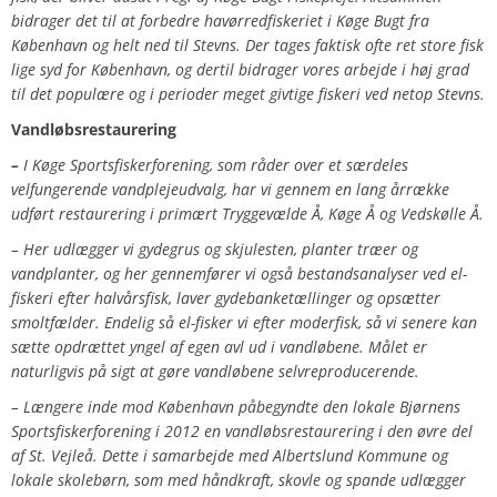
bidrager det til at forbedre havørredfiskeriet i Køge Bugt fra
København og helt ned til Stevns. Der tages faktisk ofte ret store fisk
lige syd for København, og dertil bidrager vores arbejde i høj grad
til det populære og i perioder meget givtige fiskeri ved netop Stevns.
Vandløbsrestaurering
–
I Køge Sportsfiskerforening, som råder over et særdeles
velfungerende vandplejeudvalg, har vi gennem en lang årrække
udført restaurering i primært Tryggevælde Å, Køge Å og Vedskølle Å.
– Her udlægger vi gydegrus og skjulesten, planter træer og
vandplanter, og her gennemfører vi også bestandsanalyser ved el-
fiskeri efter halvårsfisk, laver gydebanketællinger og opsætter
smoltfælder. Endelig så el-fisker vi efter moderfisk, så vi senere kan
sætte opdrættet yngel af egen avl ud i vandløbene. Målet er
naturligvis på sigt at gøre vandløbene selvreproducerende.
– Længere inde mod København påbegyndte den lokale Bjørnens
Sportsfiskerforening i 2012 en vandløbsrestaurering i den øvre del
af St. Vejleå
.
Dette
i samarbejde med Albertslund Kommune og
lokale skolebørn, som med håndkraft, skovle og spande udlægger