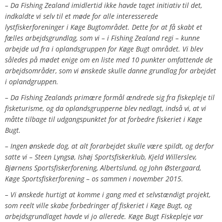
– Da Fishing Zealand imidlertid ikke havde taget initiativ til det,
indkaldte vi selv til et møde for alle interesserede
lystfiskerforeninger i Køge Bugtområdet. Dette for at få skabt et
fælles arbejdsgrundlag, som vi – i Fishing Zealand regi – kunne
arbejde ud fra i oplandsgruppen for Køge Bugt området. Vi blev
således på mødet enige om en liste med 10 punkter omfattende de
arbejdsområder, som vi ønskede skulle danne grundlag for arbejdet
i oplandgruppen.
– Da Fishing Zealands primære formål ændrede sig fra fiskepleje til
fisketurisme, og da oplandsgrupperne blev nedlagt, indså vi, at vi
måtte tilbage til udgangspunktet for at forbedre fiskeriet i Køge
Bugt.
– Ingen ønskede dog, at alt forarbejdet skulle være spildt, og derfor
satte vi – Steen Lyngsø, Ishøj Sportsfiskerklub, Kjeld Willerslev,
Bjørnens Sportsfiskerforening, Albertslund, og John Østergaard,
Køge Sportsfiskerforening – os sammen i november 2015.
– Vi ønskede hurtigt at komme i gang med et selvstændigt projekt,
som reelt ville skabe forbedringer af fiskeriet i Køge Bugt, og
arbejdsgrundlaget havde vi jo allerede. Køge Bugt Fiskepleje var