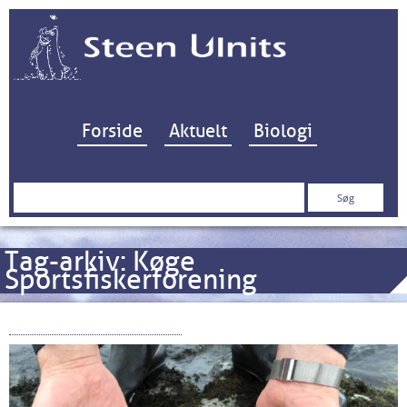
Hop til indhold
Forside
Aktuelt
Biologi
Søg
efter:
Tag-arkiv:
Køge
Sportsfiskerforening
Køge Bugt Fiskepleje