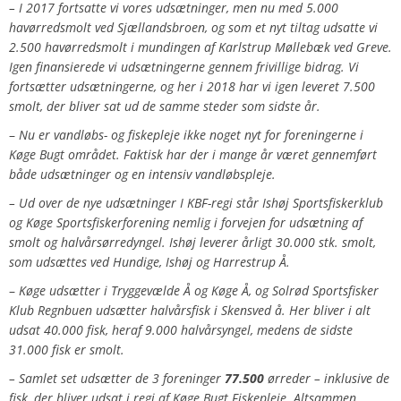
–
I 2017 fortsatte vi vores udsætninger, men nu med 5.000
havørredsmolt ved Sjællandsbroen, og som et nyt tiltag udsatte vi
2.500 havørredsmolt i mundingen af Karlstrup Møllebæk ved Greve.
Igen finansierede vi udsætningerne gennem frivillige bidrag. Vi
fortsætter udsætningerne, og her i 2018 har vi igen leveret 7.500
smolt, der bliver sat ud de samme steder som sidste år.
–
Nu er vandløbs- og fiskepleje ikke noget nyt for foreningerne i
Køge Bugt området. Faktisk har der i mange år været gennemført
både udsætninger og en intensiv vandløbspleje.
– Ud over de nye udsætninger I KBF-regi står Ishøj Sportsfiskerklub
og Køge Sportsfiskerforening nemlig i forvejen for udsætning af
smolt og halvårsørredyngel. Ishøj leverer årligt 30.000 stk. smolt,
som udsættes ved Hundige, Ishøj og Harrestrup Å.
–
Køge udsætter i Tryggevælde Å og Køge Å, og Solrød Sportsfisker
Klub Regnbuen udsætter halvårsfisk i Skensved å. Her bliver i alt
udsat 40.000 fisk, heraf 9.000 halvårsyngel, medens de sidste
31.000 fisk er smolt.
– Samlet set udsætter de 3 foreninger
77.500
ørreder – inklusive de
fisk, der bliver udsat i regi af Køge Bugt Fiskepleje. Altsammen