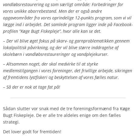
vandløbsrestaurering og som særligt område: Forbedringer for
vores unikke aborrebestand. Men der er også andre
opgaveområder fra vores oprindelige 12-punkts program, som vi vil
lægge ind i arbejdet. Det samlede program ligger inde på Facebook-
profilen ”Køge Bugt Fiskepleje”, hvor alle kan se det.
– Der vil blive øget fokus på skarv- og garnproblematikken gennem
lokalpolitisk påvirkning, og der vil blive større inddragelse af
skolebørn i vandløbsrestaureringer og vandplejekurser.
– Altsammen noget, der skal medvirke til at styrke
medlemstilgangen i vores foreninger, det frivillige arbejde, sikringen
af fremtidens lystfiskeri og beskyttelsen af vores fælles natur.
– Så der er nok at tage fat på!
Sådan
slutter vor snak med de tre foreningsformænd fra Køge
Bugt Fiskepleje. De er alle tre aldeles enige om den fælles
strategi.
Det lover godt for fremtiden!