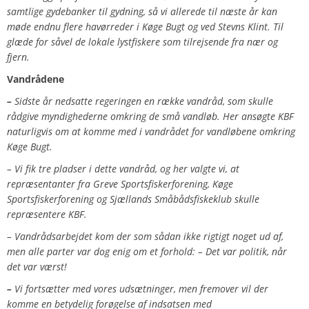
samtlige gydebanker til gydning, så vi allerede til næste år kan
møde endnu flere havørreder i Køge Bugt og ved Stevns Klint. Til
glæde for såvel de lokale lystfiskere som tilrejsende fra nær og
fjern.
Vandrådene
–
Sidste år nedsatte regeringen en række vandråd, som skulle
rådgive myndighederne omkring de små vandløb. Her ansøgte KBF
naturligvis om at komme med i vandrådet for vandløbene omkring
Køge Bugt.
– Vi fik tre pladser i dette vandråd, og her valgte vi, at
repræsentanter fra Greve Sportsfiskerforening, Køge
Sportsfiskerforening og Sjællands Småbådsfiskeklub skulle
repræsentere KBF.
– Vandrådsarbejdet kom der som sådan ikke rigtigt noget ud af,
men alle parter var dog enig om et forhold: – Det var politik, når
det var værst!
–
Vi fortsætter med vores udsætninger, men fremover vil der
komme en betydelig forøgelse af indsatsen med