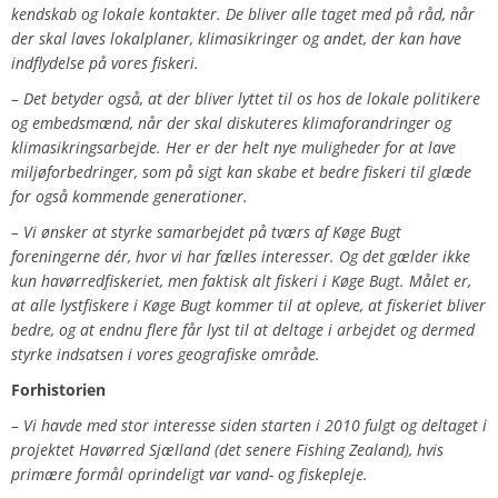
kendskab og lokale kontakter. De bliver alle taget med på råd, når
der skal laves lokalplaner, klimasikringer og andet, der kan have
indflydelse på vores fiskeri.
– Det betyder også, at der bliver lyttet til os hos de lokale politikere
og embedsmænd, når der skal diskuteres klimaforandringer og
klimasikringsarbejde. Her er der helt nye muligheder for at lave
miljøforbedringer, som på sigt kan skabe et bedre fiskeri til glæde
for også kommende generationer.
– Vi ønsker at styrke samarbejdet på tværs af Køge Bugt
foreningerne dér, hvor vi har fælles interesser. Og det gælder ikke
kun havørredfiskeriet, men faktisk alt fiskeri i Køge Bugt. Målet er,
at alle lystfiskere i Køge Bugt kommer til at opleve, at fiskeriet bliver
bedre, og at endnu flere får lyst til at deltage i arbejdet og dermed
styrke indsatsen i vores geografiske område.
Forhistorien
– Vi havde med stor interesse siden starten i 2010 fulgt og deltaget i
projektet Havørred Sjælland (det senere Fishing Zealand), hvis
primære formål oprindeligt var vand- og fiskepleje.