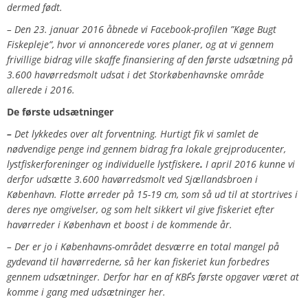
dermed født.
– Den 23. januar 2016 åbnede vi Facebook-profilen ”Køge Bugt
Fiskepleje”, hvor vi annoncerede vores planer, og at vi gennem
frivillige bidrag ville skaffe finansiering af den første udsætning på
3.600 havørredsmolt udsat i det Storkøbenhavnske område
allerede i 2016.
De første udsætninger
–
Det lykkedes over alt forventning. Hurtigt fik vi samlet de
nødvendige penge ind gennem bidrag fra lokale grejproducenter,
lystfiskerforeninger og individuelle lystfiskere
.
I april 2016 kunne vi
derfor udsætte 3.600 havørredsmolt ved Sjællandsbroen
i
København. F
lotte ørreder på 15-19 cm, som så ud til at stortrives i
deres nye omgivelser, og som helt sikkert vil give fiskeriet efter
havørreder i København et boost i de kommende år.
– Der er jo i Københavns-området desværre en total mangel på
gydevand til havørrederne, så her kan fiskeriet kun forbedres
gennem udsætninger. Derfor har en af KBF´s første opgaver været at
komme i gang med udsætninger her.