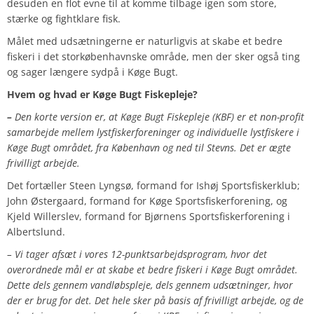
desuden en flot evne til at komme tilbage igen som store,
stærke og fightklare fisk.
Målet med udsætningerne er naturligvis at skabe et bedre
fiskeri i det storkøbenhavnske område, men der sker også ting
og sager længere sydpå i Køge Bugt.
Hvem og hvad er Køge Bugt Fiskepleje?
–
Den korte version er, at Køge Bugt Fiskepleje (KBF) er et non-profit
samarbejde mellem lystfiskerforeninger og individuelle lystfiskere i
Køge Bugt området, fra København og ned til Stevns. Det er ægte
frivilligt arbejde.
Det fortæller Steen Lyngsø, formand for Ishøj Sportsfiskerklub;
John Østergaard, formand for Køge Sportsfiskerforening, og
Kjeld Willerslev, formand for Bjørnens Sportsfiskerforening i
Albertslund.
– Vi tager afsæt i vores 12-punktsarbejdsprogram, hvor det
overordnede mål er at skabe et bedre fiskeri i Køge Bugt området.
Dette dels gennem vandløbspleje, dels gennem udsætninger, hvor
der er brug for det. Det hele sker på basis af frivilligt arbejde, og de