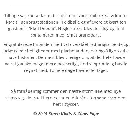
Tilbage var kun at laste det hele om i vore trailere, så vi kunne
køre til genbrugsstationen i Feldballe og aflevere et kvart ton
glasfiber i “Blød Deponi”. Nogle sække blev der dog også til
containeren med “Småt Brandbart”.
Vi gratulerede hinanden med vel overstået redningsarbejde og
udvekslede høfligheder med pladsmanden, der også lige skulle
have historien. Dernæst blev vi enige om, at det hele havde
været ganske meget mere besværligt, end vi oprindelig havde
regnet med. To hele dage havde det taget.
Så forhåbentlig kommer den næste storm ikke med nye
skibsvrag, der skal fjernes, inden efterårsstormene river dem
helt i stykker.
© 2019 Steen Ulnits & Claus Pape