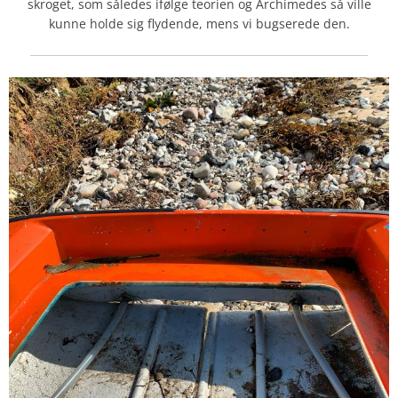
skroget, som således ifølge teorien og Archimedes så ville
kunne holde sig flydende, mens vi bugserede den.