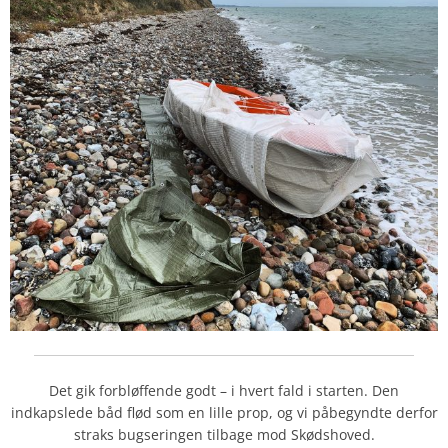
Det gik forbløffende godt – i hvert fald i starten. Den
indkapslede båd flød som en lille prop, og vi påbegyndte derfor
straks bugseringen tilbage mod Skødshoved.