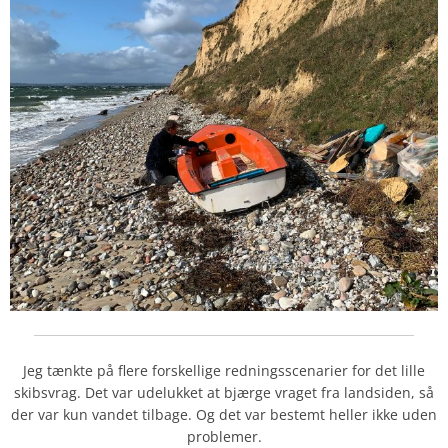
Jeg tænkte på flere forskellige redningsscenarier for det lille
skibsvrag. Det var udelukket at bjærge vraget fra landsiden, så
der var kun vandet tilbage. Og det var bestemt heller ikke uden
problemer.