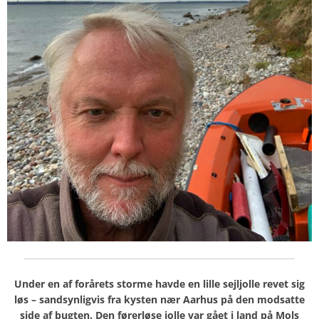
Under en af forårets storme havde en lille sejljolle revet sig
løs – sandsynligvis fra kysten nær Aarhus på den modsatte
side af bugten. Den førerløse jolle var gået i land på Mols