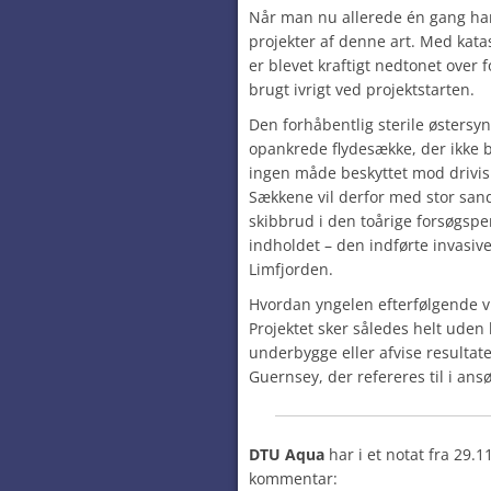
Når man nu allerede én gang har
projekter af denne art. Med kata
er blevet kraftigt nedtonet over f
brugt ivrigt ved projektstarten.
Den forhåbentlig sterile østersy
opankrede flydesække, der ikke 
ingen måde beskyttet mod drivis
Sækkene vil derfor med stor sands
skibbrud i den toårige forsøgsper
indholdet – den indførte invasiv
Limfjorden.
Hvordan yngelen efterfølgende vil
Projektet sker således helt uden
underbygge eller afvise resultat
Guernsey, der refereres til i ans
DTU Aqua
har i et notat fra 29.
kommentar: