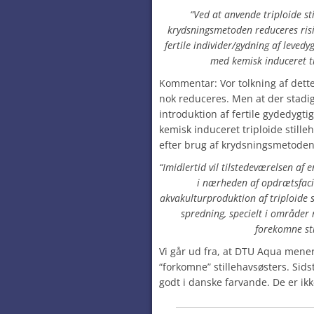
“Ved at anvende triploide s
krydsningsmetoden reduceres risi
fertile individer/gydning af leve
med kemisk induceret tr
Kommentar: Vor tolkning af dett
nok reduceres. Men at der stadig 
introduktion af fertile gydedygti
kemisk induceret triploide stilleh
efter brug af krydsningsmetoden
“Imidlertid vil tilstedeværelsen af 
i nærheden af opdrætsfacil
akvakulturproduktion af triploide s
spredning, specielt i områder
forekomne sti
Vi går ud fra, at DTU Aqua mene
“forkomne” stillehavsøsters. Sids
godt i danske farvande. De er ik