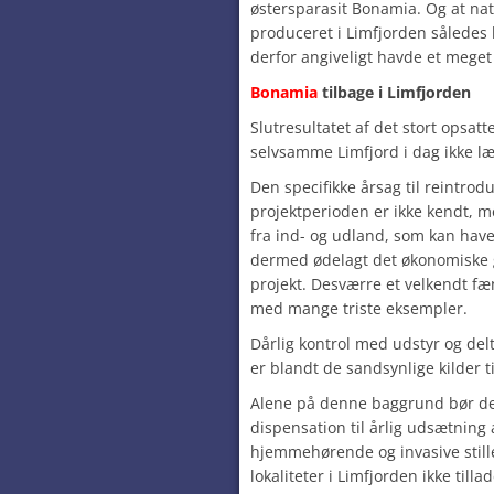
østersparasit Bonamia. Og at na
produceret i Limfjorden således 
derfor angiveligt havde et meget 
Bonamia
tilbage i Limfjorden
Slutresultatet af det stort opsatt
selvsamme Limfjord i dag ikke læ
Den specifikke årsag til reintro
projektperioden er ikke kendt, m
fra ind- og udland, som kan have
dermed ødelagt det økonomiske g
projekt. Desværre et velkendt f
med mange triste eksempler.
Dårlig kontrol med udstyr og d
er blandt de sandsynlige kilder ti
Alene på denne baggrund bør de
dispensation til årlig udsætning 
hjemmehørende og invasive stille
lokaliteter i Limfjorden ikke tillad