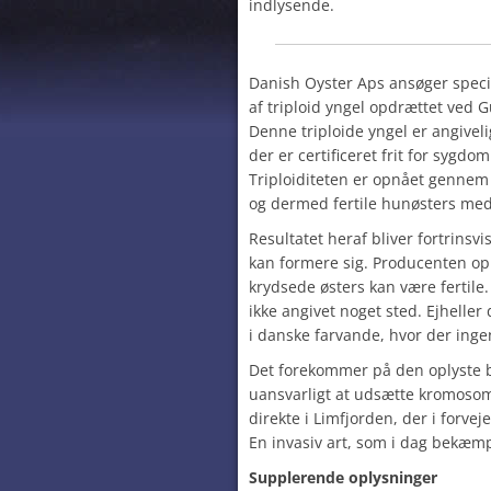
indlysende.
Danish Oyster Aps ansøger speci
af triploid yngel opdrættet ved 
Denne triploide yngel er angiveli
der er certificeret frit for syg
Triploiditeten er opnået gennem
og dermed fertile hunøsters med 
Resultatet heraf bliver fortrinsvis
kan formere sig. Producenten opl
krydsede østers kan være fertile.
ikke angivet noget sted. Ejheller
i danske farvande, hvor der ingen
Det forekommer på den oplyste 
uansvarligt at udsætte kromoso
direkte i Limfjorden, der i forveje
En invasiv art, som i dag bekæmp
Supplerende oplysninger