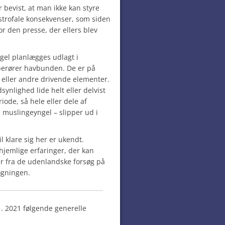
 bevist, at man ikke kan styre
strofale konsekvenser, som siden
or den presse, der ellers blev
ngel planlægges udlagt i
berører havbunden. De er på
 eller andre drivende elementer.
ynlighed lide helt eller delvist
iode, så hele eller dele af
e muslingeyngel – slipper ud i
 klare sig her er ukendt.
 hjemlige erfaringer, der kan
er fra de udenlandske forsøg på
øgningen.
11. 2021 følgende generelle