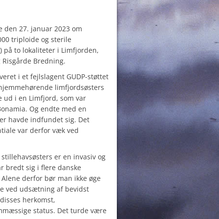
e den 27. januar 2023 om
000 triploide og sterile
på to lokaliteter i Limfjorden,
Risgårde Bredning.
veret i et fejlslagent GUDP-støttet
 hjemmehørende limfjordsøsters
de ud i en Limfjord, som var
 Bonamia. Og endte med en
er havde indfundet sig. Det
tiale var derfor væk ved
stillehavsøsters er en invasiv og
 bredt sig i flere danske
 Alene derfor bør man ikke øge
se ved udsætning af bevidst
 disses herkomst,
mæssige status. Det turde være