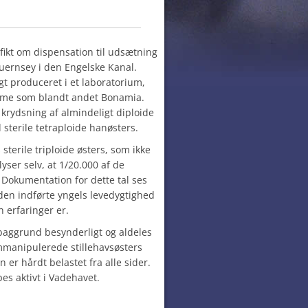
fikt om dispensation til udsætning
Guernsey i den Engelske Kanal.
gt produceret i et laboratorium,
domme som blandt andet Bonamia.
 krydsning af almindeligt diploide
sterile tetraploide hanøsters.
 sterile triploide østers, som ikke
yser selv, at 1/20.000 af de
 Dokumentation for dette tal ses
 den indførte yngels levedygtighed
 erfaringer er.
baggrund besynderligt og aldeles
mmanipulerede stillehavsøsters
n er hårdt belastet fra alle sider.
es aktivt i Vadehavet.