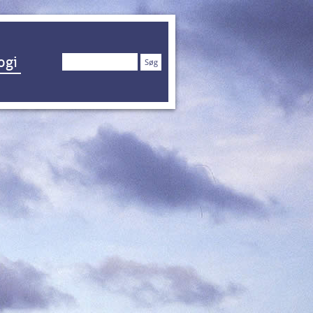
Søg
ogi
efter: