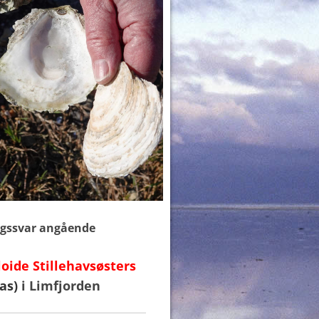
ngssvar angående
loide Stillehavsøsters
as)
i Limfjorden