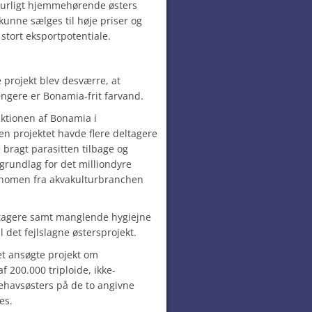
turligt hjemmehørende østers
kunne sælges til høje priser og
stort eksportpotentiale.
e projekt blev desværre, at
ngere er Bonamia-frit farvand.
duktionen af Bonamia i
en projektet havde flere deltagere
 bragt parasitten tilbage og
rundlag for det milliondyre
ænomen fra akvakulturbranchen
eltagere samt manglende hygiejne
l det fejlslagne østersprojekt.
t ansøgte projekt om
af 200.000 triploide, ikke-
havsøsters på de to angivne
es.