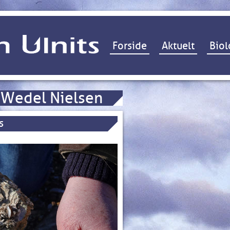
Hop til indhold
Forside
Aktuelt
Biol
 Wedel Nielsen
s