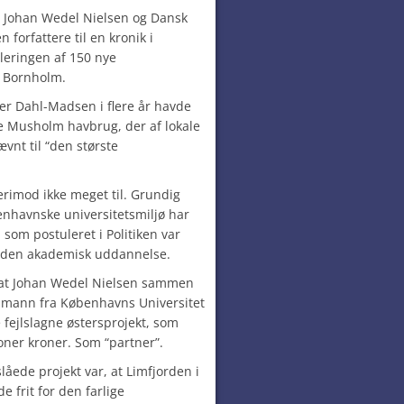
g Johan Wedel Nielsen og Dansk
 forfattere til en kronik i
bleringen af 150 nye
r Bornholm.
er Dahl-Madsen i flere år havde
de Musholm havbrug, der af lokale
nt til “den største
rimod ikke meget til. Grundig
benhavnske universitetsmiljø har
som postuleret i Politiken var
anden akademisk uddannelse.
̊, at Johan Wedel Nielsen sammen
smann fra Københavns Universitet
 fejlslagne østersprojekt, som
oner kroner. Som “partner”.
åede projekt var, at Limfjorden i
 frit for den farlige