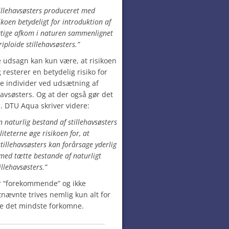
tillehavsøsters produceret med
koen betydeligt for introduktion af
dygtige afkom i naturen sammenlignet
iploide stillehavsøsters.”
e udsagn kan kun være, at risikoen
resterer en betydelig risiko for
ge individer ved udsætning af
avsøsters. Og at der også gør det
. DTU Aqua skriver videre:
en naturlig bestand af stillehavsøsters
iteterne øge risikoen for, at
tillehavsøsters kan forårsage yderlig
 med tætte bestande af naturligt
llehavsøsters.”
r “forekommende” og ikke
tnævnte trives nemlig kun alt for
ke det mindste forkomne.