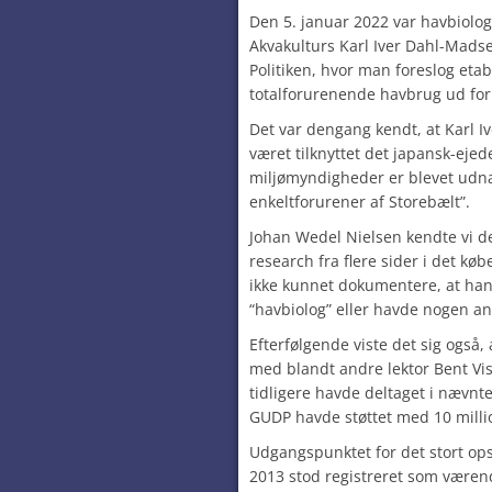
Den 5. januar 2022 var havbiolo
Akvakulturs Karl Iver Dahl-Madsen
Politiken, hvor man foreslog eta
totalforurenende havbrug ud fo
Det var dengang kendt, at Karl Iv
været tilknyttet det japansk-eje
miljømyndigheder er blevet udnæv
enkeltforurener af Storebælt”.
Johan Wedel Nielsen kendte vi de
research fra flere sider i det kø
ikke kunnet dokumentere, at han 
“havbiolog” eller havde nogen 
Efterfølgende viste det sig ogsa
med blandt andre lektor Bent Vi
tidligere havde deltaget i nævnte
GUDP havde støttet med 10 milli
Udgangspunktet for det stort opsl
2013 stod registreret som værende