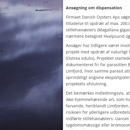
Ansøgning om dispensation
Firmaet Danish Oysters Aps søgt
tilladelse til opdræt af max. 200.
stillehavsøsters (Magallana gigas) 
nærmere betegnet Hvalpsund og 
Ansøger har tidligere været invol
projekt med opdræt af naturligt
(Ostrea edulis). Projektet starte
dokumenteret fri for parasitten
Limfjord, hvor samme parasit att
oprindeligt angivne eksportpoten
projektets afslutning.
Det bemærkes indledningsvis, at 
ikke-hjemmehørende art, som har
farvande, heriblandt Limfjorden.
risikoen for yderligere udbredel
indførte stillehavsøsters. Uanset
sygdomsmæssige eller kromosom