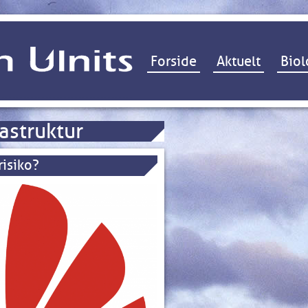
Hop til indhold
Forside
Aktuelt
Biol
rastruktur
risiko?