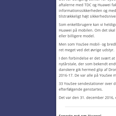
aftalerne med TDC og Huawei fakt
informationssikkerheden og medfø
tilstrækkeligt højt sikkerhedsniv
Som enkeltbrugere kan vi heldig
Huawei på mobilen. Om det skal 
eller billigere model.
Men som YouSee mobil- og bred
ret meget ved det øvrige udstyr.
I den forbindelse er det svært 
nytårstale, der som bekendt endt
danskere gik hermed glip af Dron
2016-17. De var alle på YouSee 
33 YouSee sendestationer over d
efterfølgende genstartes.
Det var den 31. december 2016, o
Seneste nyt om Huawei