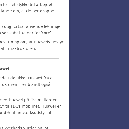
for i et stykke tid arbejdet
e lande om, at de bør droppe
.
oup dog fortsat anvende løsninger
selskabet kalder for ‘core’.
beslutning om, at Huaweis udstyr
af infrastrukturen.
uawei
rede udelukket Huawei fra at
strukturen. Heriblandt også
med Huawei på fire milliarder
yr til TDC’s mobilnet. Huawei er
ndør af netværksudstyr til
rsikkerheds vurdering, at