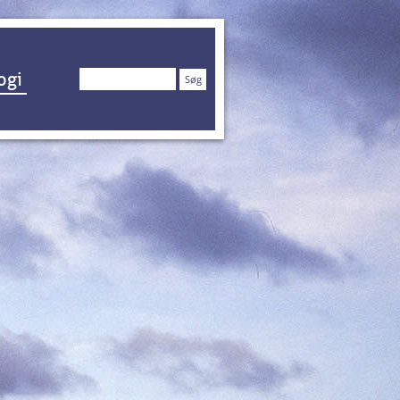
Søg
ogi
efter: