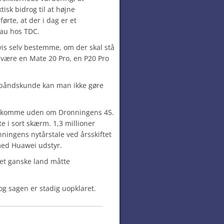
isk bidrog til at højne
rte, at der i dag er et
eau hos TDC.
vis selv bestemme, om der skal stå
være en Mate 20 Pro, en P20 Pro
båndskunde kan man ikke gøre
at komme uden om Dronningens 45.
e i sort skærm. 1,3 millioner
ningens nytårstale ved årsskiftet
med Huawei udstyr.
et ganske land måtte
g sagen er stadig uopklaret.