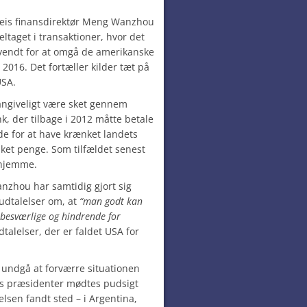
eis finansdirektør Meng Wanzhou
eltaget i transaktioner, hvor det
vendt for at omgå de amerikanske
2016. Det fortæller kilder tæt på
USA.
 angiveligt være sket gennem
, der tilbage i 2012 måtte betale
øde for at have krænket landets
sket penge. Som tilfældet senest
rhjemme.
nzhou har samtidig gjort sig
udtalelser om, at
“man godt kan
r besværlige og hindrende for
talelser, der er faldet USA for
 undgå at forværre situationen
es præsidenter mødtes pudsigt
sen fandt sted – i Argentina,