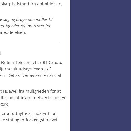
skarpt afstand fra anholdelsen,
ne sag og bruge alle midler til
rettigheder og interesser for
i meddelelsen.
i
, British Telecom eller BT Group,
jerne alt udstyr leveret af
rk. Det skriver avisen Financial
et Huawei fra muligheden for at
ler om at levere netværks-udstyr
værk.
r at udnytte sit udstyr til at
ske stat og er forlængst blevet