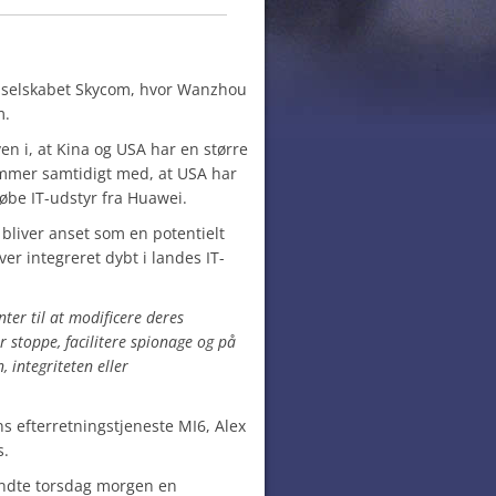
a selskabet Skycom, hvor Wanzhou
m.
n i, at Kina og USA har en større
ommer samtidigt med, at USA har
 købe IT-udstyr fra Huawei.
 bliver anset som en potentielt
iver integreret dybt i landes IT-
ter til at modificere deres
r stoppe, facilitere spionage og på
 integriteten eller
ns efterretningstjeneste MI6, Alex
s.
ndte torsdag morgen en