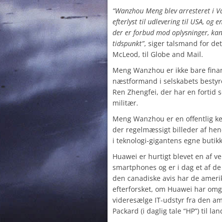
“Wanzhou Meng blev arresteret i V
efterlyst til udlevering til USA, og 
der er forbud mod oplysninger, kan
tidspunkt”
, siger talsmand for de
McLeod, til Globe and Mail.
Meng Wanzhou er ikke bare finan
næstformand i selskabets bestyre
Ren Zhengfei, der har en fortid s
militær.
Meng Wanzhou er en offentlig ken
der regelmæssigt billeder af h
i
teknologi-gigantens egne butikke
Huawei er hurtigt blevet en af v
smartphones og er i dag et af de 
den canadiske avis har de amer
efterforsket, om Huawei har omg
videresælge IT-udstyr fra den a
Packard (i daglig tale “HP”) til lan