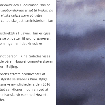
ancouver den 1. december. Hun er
en kautionshøring er sat til fredag. Da
 vi ikke oplyse mere på dette
t canadiske justitsministerium, Ian
sdirektør i Huawei. Hun er også
lse og datter til grundlæggeren,
om ingeniør i det kinesiske
dt person i Kina. Således vises
ende på en Huawei-computerskærm
r i Beijing.
erdens største producenter af
største selskaber i Kina. Ifølge
ikanske myndigheder siden 2016
ået sanktioner mod Iran ved at
merikanske virksomhed Hewlett-
det.