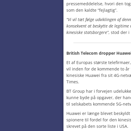
pressemeddelelse, hvori den tog 
som den kaldte “fejlagtig”.
“Vi vil tæt følge udviklingen af den
konsekvent at beskytte de legitime 
kinesiske statsborgere”
, stod der 
British Telecom dropper Huawe
Et af Europas største telefirmaer
vil inden for de kommende to år f
kinesiske Huawei fra sit 4G-netvæ
Times.
BT Group har i forvejen udelukk
kunne byde på opgaver, der hand
til selskabets kommende 5G-net
Huawei er længe blevet beskyldt fo
spionere til fordel for den kinesi
skrevet på den sorte liste i USA.