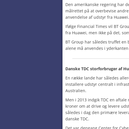
Den amerikanske regering har der
målrettet på at overbevise andr
anvendelse af udstyr fra Huawei
Ifølge Financial Times vil BT Gr
fra Huawei, men ikke på det, som 
BT Group har således truffet en 
alene må anvendes i yderkanten 
Danske TDC storforbruger af H
En række lande har således alle
installere udstyr centralt i infra
Australien.
Men i 2013 indgik TDC en aftale 
kroner om at drive og levere udst
således i dag den primære levera
danske TDC.
Det var dengang Center for Cybe