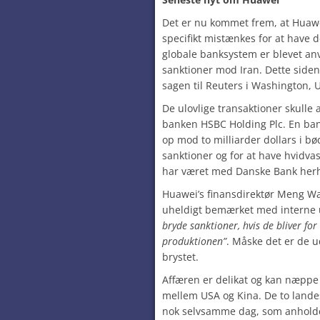
Det er nu kommet frem, at Huaw
specifikt mistænkes for at have d
globale banksystem er blevet an
sanktioner mod Iran. Dette siden 
sagen til Reuters i Washington, 
De ulovlige transaktioner skulle
banken HSBC Holding Plc. En bank
op mod to milliarder dollars i b
sanktioner og for at have hvidva
har været med Danske Bank he
Huawei’s finansdirektør Meng Wa
uheldigt bemærket med interne 
bryde sanktioner, hvis de bliver fo
produktionen”
. Måske det er de ud
brystet.
Affæren er delikat og kan næppe
mellem USA og Kina. De to land
nok selvsamme dag, som anholdel